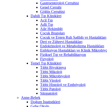
Gastroenteroloji Cerrahisi
Genel Cerrahi
Göğüs Cerrahisi
Dahili Tıp Klinikleri
Acil Tıp
Adli Tıp
Aile Hekimliği
Çocuk Branşları
Çocuk ve Ergen Ruh Sağlığı ve Hastalıkları
Deri ve Zührevi Hastalıkları
Endokrinoloji ve Metabolizma Hastalıkları
Enfeksiyon Hastalıkları ve Klinik Mikrobiyo
Fiziksel Tıp ve Rehabilitasyon
Fizyoloji
Temel Tıp Klinikleri
Tıbbi Biyokimya
Tıbbi Mikoloji
Tıbbi Mikrobiyoloji
Tıbbi Viroloji
Tıbbi Histoloji ve Embriyoloji
Tıbbi Patoloji
Sitopatoloji
Anne-Bebek
Doğum İstatistikleri
Gebe Okulu