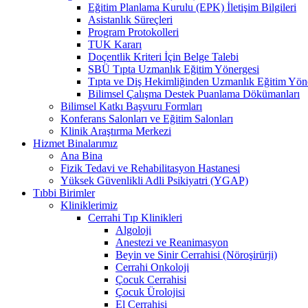
Eğitim Planlama Kurulu (EPK) İletişim Bilgileri
Asistanlık Süreçleri
Program Protokolleri
TUK Kararı
Doçentlik Kriteri İçin Belge Talebi
SBÜ Tıpta Uzmanlık Eğitim Yönergesi
Tıpta ve Diş Hekimliğinden Uzmanlık Eğitim Yön
Bilimsel Çalışma Destek Puanlama Dökümanları
Bilimsel Katkı Başvuru Formları
Konferans Salonları ve Eğitim Salonları
Klinik Araştırma Merkezi
Hizmet Binalarımız
Ana Bina
Fizik Tedavi ve Rehabilitasyon Hastanesi
Yüksek Güvenlikli Adli Psikiyatri (YGAP)
Tıbbi Birimler
Kliniklerimiz
Cerrahi Tıp Klinikleri
Algoloji
Anestezi ve Reanimasyon
Beyin ve Sinir Cerrahisi (Nöroşirürji)
Cerrahi Onkoloji
Çocuk Cerrahisi
Çocuk Ürolojisi
El Cerrahisi