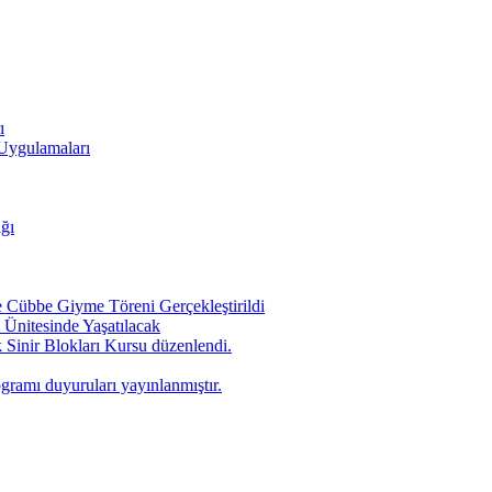
ı
 Uygulamaları
ığı
Cübbe Giyme Töreni Gerçekleştirildi
Ünitesinde Yaşatılacak
 Sinir Blokları Kursu düzenlendi.
ogramı duyuruları yayınlanmıştır.