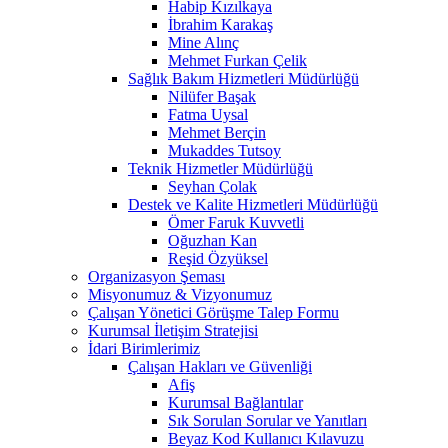
Habip Kızılkaya
İbrahim Karakaş
Mine Alınç
Mehmet Furkan Çelik
Sağlık Bakım Hizmetleri Müdürlüğü
Nilüfer Başak
Fatma Uysal
Mehmet Berçin
Mukaddes Tutsoy
Teknik Hizmetler Müdürlüğü
Seyhan Çolak
Destek ve Kalite Hizmetleri Müdürlüğü
Ömer Faruk Kuvvetli
Oğuzhan Kan
Reşid Özyüksel
Organizasyon Şeması
Misyonumuz & Vizyonumuz
Çalışan Yönetici Görüşme Talep Formu
Kurumsal İletişim Stratejisi
İdari Birimlerimiz
Çalışan Hakları ve Güvenliği
Afiş
Kurumsal Bağlantılar
Sık Sorulan Sorular ve Yanıtları
Beyaz Kod Kullanıcı Kılavuzu