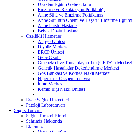
Uzaktan Eğitim Gebe Okulu
Emzirme ve Relaktasyon Polikliniği
Anne Sütü ve Emzirme Politikamız
Anne Sütünün Önemi ve Başarılı Emzirme Eğitim
Anne Dostu Hastane
Bebek Dostu Hastane
Özellikli Hizmetler
Anjiyo Ünitesi
Diyaliz Merkezi
ERCP Ünitesi
Gebe Okulu
Geleneksel ve Tamamlayıcı Tıp (GETAT) Merkez
Genetik Hastalıklar Değerlendirme Merkezi
Göz Bankası ve Kornea Nakil Merkezi
Hiperbarik Oksijen Tedavisi
İnme Merkezi
Kemik İliği Nakli Ünitesi
Evde Sağlık Hizmetleri
Patoloji Laboratuvarı
Sağlık Turizmi
Sağlık Turizmi Birimi
Şehrimiz Hakkında
Ekibimiz
Osman Çiloğlu