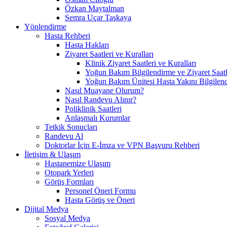
Özkan Maytalman
Semra Uçar Taşkaya
Yönlendirme
Hasta Rehberi
Hasta Hakları
Ziyaret Saatleri ve Kuralları
Klinik Ziyaret Saatleri ve Kuralları
Yoğun Bakım Bilgilendirme ve Ziyaret Saatl
Yoğun Bakım Ünitesi Hasta Yakını Bilgilend
Nasıl Muayane Olurum?
Nasıl Randevu Alınır?
Poliklinik Saatleri
Anlaşmalı Kurumlar
Tetkik Sonuçları
Randevu Al
Doktorlar İçin E-İmza ve VPN Başvuru Rehberi
İletişim & Ulaşım
Hastanemize Ulaşım
Otopark Yerleri
Görüş Formları
Personel Öneri Formu
Hasta Görüş ve Öneri
Dijital Medya
Sosyal Medya