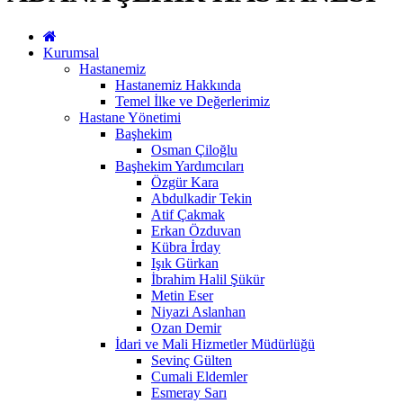
Kurumsal
Hastanemiz
Hastanemiz Hakkında
Temel İlke ve Değerlerimiz
Hastane Yönetimi
Başhekim
Osman Çiloğlu
Başhekim Yardımcıları
Özgür Kara
Abdulkadir Tekin
Atif Çakmak
Erkan Özduvan
Kübra İrday
Işık Gürkan
İbrahim Halil Şükür
Metin Eser
Niyazi Aslanhan
Ozan Demir
İdari ve Mali Hizmetler Müdürlüğü
Sevinç Gülten
Cumali Eldemler
Esmeray Sarı