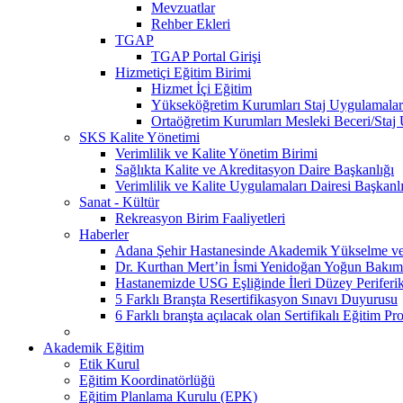
Mevzuatlar
Rehber Ekleri
TGAP
TGAP Portal Girişi
Hizmetiçi Eğitim Birimi
Hizmet İçi Eğitim
Yükseköğretim Kurumları Staj Uygulamalar
Ortaöğretim Kurumları Mesleki Beceri/Staj
SKS Kalite Yönetimi
Verimlilik ve Kalite Yönetim Birimi
Sağlıkta Kalite ve Akreditasyon Daire Başkanlığı
Verimlilik ve Kalite Uygulamaları Dairesi Başkanl
Sanat - Kültür
Rekreasyon Birim Faaliyetleri
Haberler
Adana Şehir Hastanesinde Akademik Yükselme ve 
Dr. Kurthan Mert’in İsmi Yenidoğan Yoğun Bakım 
Hastanemizde USG Eşliğinde İleri Düzey Periferik
5 Farklı Branşta Resertifikasyon Sınavı Duyurusu
6 Farklı branşta açılacak olan Sertifikalı Eğitim Pr
Akademik Eğitim
Etik Kurul
Eğitim Koordinatörlüğü
Eğitim Planlama Kurulu (EPK)