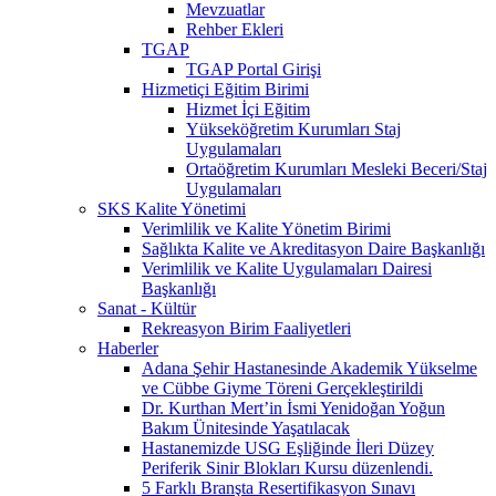
Mevzuatlar
Rehber Ekleri
TGAP
TGAP Portal Girişi
Hizmetiçi Eğitim Birimi
Hizmet İçi Eğitim
Yükseköğretim Kurumları Staj
Uygulamaları
Ortaöğretim Kurumları Mesleki Beceri/Staj
Uygulamaları
SKS Kalite Yönetimi
Verimlilik ve Kalite Yönetim Birimi
Sağlıkta Kalite ve Akreditasyon Daire Başkanlığı
Verimlilik ve Kalite Uygulamaları Dairesi
Başkanlığı
Sanat - Kültür
Rekreasyon Birim Faaliyetleri
Haberler
Adana Şehir Hastanesinde Akademik Yükselme
ve Cübbe Giyme Töreni Gerçekleştirildi
Dr. Kurthan Mert’in İsmi Yenidoğan Yoğun
Bakım Ünitesinde Yaşatılacak
Hastanemizde USG Eşliğinde İleri Düzey
Periferik Sinir Blokları Kursu düzenlendi.
5 Farklı Branşta Resertifikasyon Sınavı