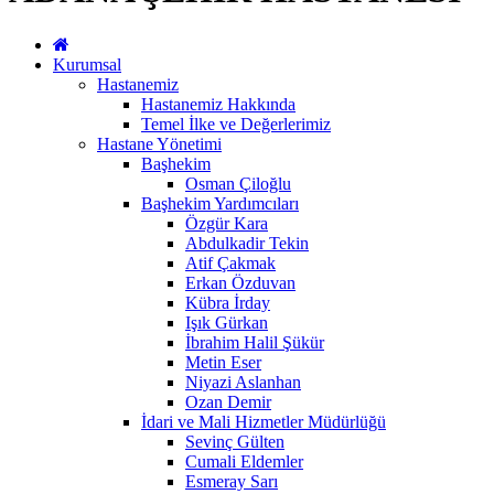
Kurumsal
Hastanemiz
Hastanemiz Hakkında
Temel İlke ve Değerlerimiz
Hastane Yönetimi
Başhekim
Osman Çiloğlu
Başhekim Yardımcıları
Özgür Kara
Abdulkadir Tekin
Atif Çakmak
Erkan Özduvan
Kübra İrday
Işık Gürkan
İbrahim Halil Şükür
Metin Eser
Niyazi Aslanhan
Ozan Demir
İdari ve Mali Hizmetler Müdürlüğü
Sevinç Gülten
Cumali Eldemler
Esmeray Sarı