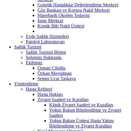
Genetik Hastalıklar Değerlendirme Merkezi
Göz Bankası ve Kornea Nakil Merkezi
Hiperbarik Oksijen Tedavisi
İnme Merkezi
Kemik İliği Nakli Ünitesi
Evde Sağlık Hizmetleri
Patoloji Laboratuvarı
Sağlık Turizmi
Sağlık Turizmi Birimi
Şehrimiz Hakkında
Ekibimiz
Osman Çiloğlu
Özkan Maytalman
Semra Uçar Taşkaya
Yönlendirme
Hasta Rehberi
Hasta Hakları
Ziyaret Saatleri ve Kuralları
Klinik Ziyaret Saatleri ve Kuralları
Yoğun Bakım Bilgilendirme ve Ziyaret
Saatleri
Yoğun Bakım Ünitesi Hasta Yakını
Bilgilendirme ve Ziyaret Kuralları