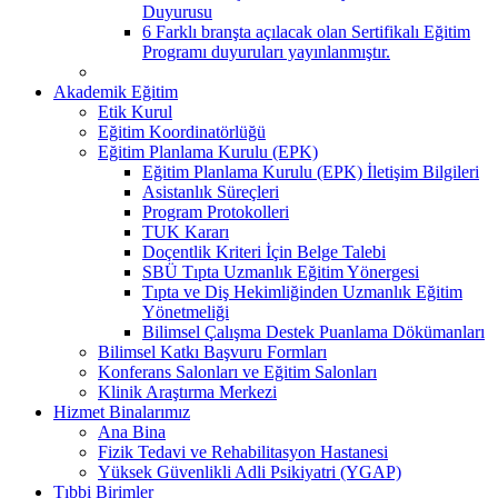
Duyurusu
6 Farklı branşta açılacak olan Sertifikalı Eğitim
Programı duyuruları yayınlanmıştır.
Akademik Eğitim
Etik Kurul
Eğitim Koordinatörlüğü
Eğitim Planlama Kurulu (EPK)
Eğitim Planlama Kurulu (EPK) İletişim Bilgileri
Asistanlık Süreçleri
Program Protokolleri
TUK Kararı
Doçentlik Kriteri İçin Belge Talebi
SBÜ Tıpta Uzmanlık Eğitim Yönergesi
Tıpta ve Diş Hekimliğinden Uzmanlık Eğitim
Yönetmeliği
Bilimsel Çalışma Destek Puanlama Dökümanları
Bilimsel Katkı Başvuru Formları
Konferans Salonları ve Eğitim Salonları
Klinik Araştırma Merkezi
Hizmet Binalarımız
Ana Bina
Fizik Tedavi ve Rehabilitasyon Hastanesi
Yüksek Güvenlikli Adli Psikiyatri (YGAP)
Tıbbi Birimler