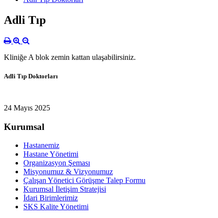
Adli Tıp
Kliniğe A blok zemin kattan ulaşabilirsiniz.
Adli Tıp Doktorları
24 Mayıs 2025
Kurumsal
Hastanemiz
Hastane Yönetimi
Organizasyon Şeması
Misyonumuz & Vizyonumuz
Çalışan Yönetici Görüşme Talep Formu
Kurumsal İletişim Stratejisi
İdari Birimlerimiz
SKS Kalite Yönetimi