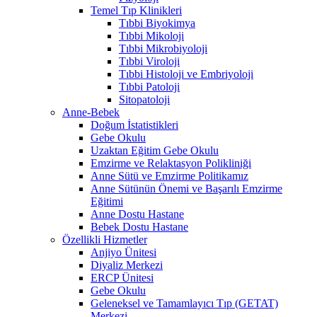
Temel Tıp Klinikleri
Tıbbi Biyokimya
Tıbbi Mikoloji
Tıbbi Mikrobiyoloji
Tıbbi Viroloji
Tıbbi Histoloji ve Embriyoloji
Tıbbi Patoloji
Sitopatoloji
Anne-Bebek
Doğum İstatistikleri
Gebe Okulu
Uzaktan Eğitim Gebe Okulu
Emzirme ve Relaktasyon Polikliniği
Anne Sütü ve Emzirme Politikamız
Anne Sütünün Önemi ve Başarılı Emzirme
Eğitimi
Anne Dostu Hastane
Bebek Dostu Hastane
Özellikli Hizmetler
Anjiyo Ünitesi
Diyaliz Merkezi
ERCP Ünitesi
Gebe Okulu
Geleneksel ve Tamamlayıcı Tıp (GETAT)
Merkezi