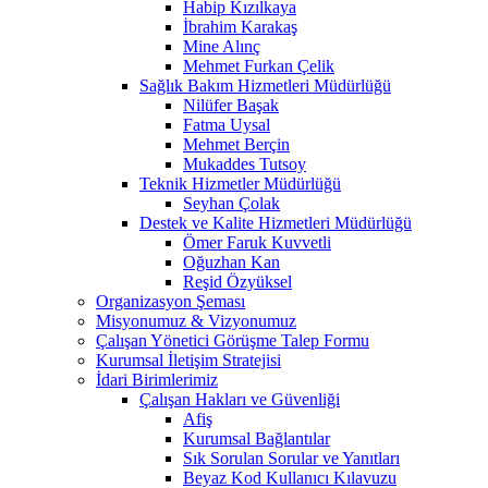
Habip Kızılkaya
İbrahim Karakaş
Mine Alınç
Mehmet Furkan Çelik
Sağlık Bakım Hizmetleri Müdürlüğü
Nilüfer Başak
Fatma Uysal
Mehmet Berçin
Mukaddes Tutsoy
Teknik Hizmetler Müdürlüğü
Seyhan Çolak
Destek ve Kalite Hizmetleri Müdürlüğü
Ömer Faruk Kuvvetli
Oğuzhan Kan
Reşid Özyüksel
Organizasyon Şeması
Misyonumuz & Vizyonumuz
Çalışan Yönetici Görüşme Talep Formu
Kurumsal İletişim Stratejisi
İdari Birimlerimiz
Çalışan Hakları ve Güvenliği
Afiş
Kurumsal Bağlantılar
Sık Sorulan Sorular ve Yanıtları
Beyaz Kod Kullanıcı Kılavuzu