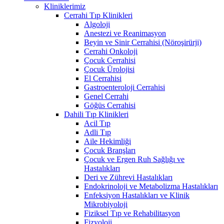
Kliniklerimiz
Cerrahi Tıp Klinikleri
Algoloji
Anestezi ve Reanimasyon
Beyin ve Sinir Cerrahisi (Nöroşirürji)
Cerrahi Onkoloji
Çocuk Cerrahisi
Çocuk Ürolojisi
El Cerrahisi
Gastroenteroloji Cerrahisi
Genel Cerrahi
Göğüs Cerrahisi
Dahili Tıp Klinikleri
Acil Tıp
Adli Tıp
Aile Hekimliği
Çocuk Branşları
Çocuk ve Ergen Ruh Sağlığı ve
Hastalıkları
Deri ve Zührevi Hastalıkları
Endokrinoloji ve Metabolizma Hastalıkları
Enfeksiyon Hastalıkları ve Klinik
Mikrobiyoloji
Fiziksel Tıp ve Rehabilitasyon
Fizyoloji