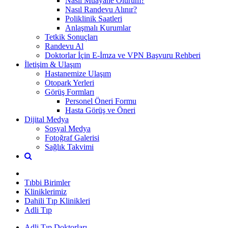
Nasıl Muayane Olurum?
Nasıl Randevu Alınır?
Poliklinik Saatleri
Anlaşmalı Kurumlar
Tetkik Sonuçları
Randevu Al
Doktorlar İçin E-İmza ve VPN Başvuru Rehberi
İletişim & Ulaşım
Hastanemize Ulaşım
Otopark Yerleri
Görüş Formları
Personel Öneri Formu
Hasta Görüş ve Öneri
Dijital Medya
Sosyal Medya
Fotoğraf Galerisi
Sağlık Takvimi
Tıbbi Birimler
Kliniklerimiz
Dahili Tıp Klinikleri
Adli Tıp
Adli Tıp Doktorları