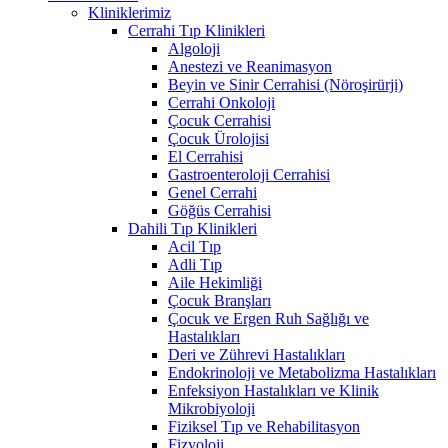
Kliniklerimiz
Cerrahi Tıp Klinikleri
Algoloji
Anestezi ve Reanimasyon
Beyin ve Sinir Cerrahisi (Nöroşirürji)
Cerrahi Onkoloji
Çocuk Cerrahisi
Çocuk Ürolojisi
El Cerrahisi
Gastroenteroloji Cerrahisi
Genel Cerrahi
Göğüs Cerrahisi
Dahili Tıp Klinikleri
Acil Tıp
Adli Tıp
Aile Hekimliği
Çocuk Branşları
Çocuk ve Ergen Ruh Sağlığı ve
Hastalıkları
Deri ve Zührevi Hastalıkları
Endokrinoloji ve Metabolizma Hastalıkları
Enfeksiyon Hastalıkları ve Klinik
Mikrobiyoloji
Fiziksel Tıp ve Rehabilitasyon
Fizyoloji