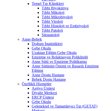
Temel Tıp Klinikleri
Tıbbi Biyokimya
Tıbbi Mikoloji
Tıbbi Mikrobiyoloji
Tıbbi Viroloji
Tıbbi Histoloji ve Embriyoloji
Tıbbi Patoloji
Sitopatoloji
Anne-Bebek
Doğum İstatistikleri
Gebe Okulu
Uzaktan Eğitim Gebe Okulu
Emzirme ve Relaktasyon Polikliniği
Anne Sütü ve Emzirme Politikamız
Anne Sütünün Önemi ve Başarılı Emzirme
Eğitimi
Anne Dostu Hastane
Bebek Dostu Hastane
Özellikli Hizmetler
Anjiyo Ünitesi
Diyaliz Merkezi
ERCP Ünitesi
Gebe Okulu
Geleneksel ve Tamamlayıcı Tıp (GETAT)
Merkezi