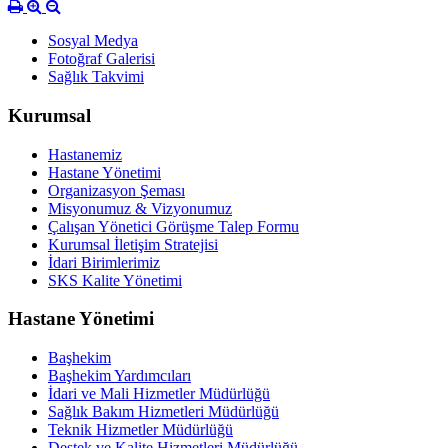
Sosyal Medya
Fotoğraf Galerisi
Sağlık Takvimi
Kurumsal
Hastanemiz
Hastane Yönetimi
Organizasyon Şeması
Misyonumuz & Vizyonumuz
Çalışan Yönetici Görüşme Talep Formu
Kurumsal İletişim Stratejisi
İdari Birimlerimiz
SKS Kalite Yönetimi
Hastane Yönetimi
Başhekim
Başhekim Yardımcıları
İdari ve Mali Hizmetler Müdürlüğü
Sağlık Bakım Hizmetleri Müdürlüğü
Teknik Hizmetler Müdürlüğü
Destek ve Kalite Hizmetleri Müdürlüğü