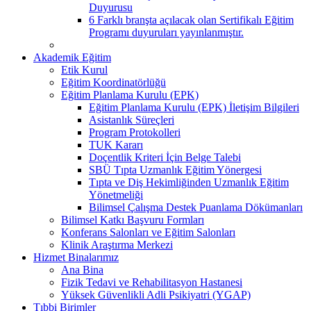
Duyurusu
6 Farklı branşta açılacak olan Sertifikalı Eğitim
Programı duyuruları yayınlanmıştır.
Akademik Eğitim
Etik Kurul
Eğitim Koordinatörlüğü
Eğitim Planlama Kurulu (EPK)
Eğitim Planlama Kurulu (EPK) İletişim Bilgileri
Asistanlık Süreçleri
Program Protokolleri
TUK Kararı
Doçentlik Kriteri İçin Belge Talebi
SBÜ Tıpta Uzmanlık Eğitim Yönergesi
Tıpta ve Diş Hekimliğinden Uzmanlık Eğitim
Yönetmeliği
Bilimsel Çalışma Destek Puanlama Dökümanları
Bilimsel Katkı Başvuru Formları
Konferans Salonları ve Eğitim Salonları
Klinik Araştırma Merkezi
Hizmet Binalarımız
Ana Bina
Fizik Tedavi ve Rehabilitasyon Hastanesi
Yüksek Güvenlikli Adli Psikiyatri (YGAP)
Tıbbi Birimler