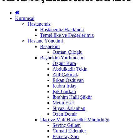
Kurumsal
Hastanemiz
Hastanemiz Hakkında
Temel İlke ve Değerlerimiz
Hastane Yönetimi
Başhekim
Osman Çiloğlu
Başhekim Yardımcıları
Özgür Kara
Abdulkadir Tekin
Atif Çakmak
Erkan Özduvan
Kübra İrday
Işık Gürkan
İbrahim Halil Şükür
Metin Eser
Niyazi Aslanhan
Ozan Demir
İdari ve Mali Hizmetler Müdürlüğü
Sevinç Gülten
Cumali Eldemler
Esmeray Sarı