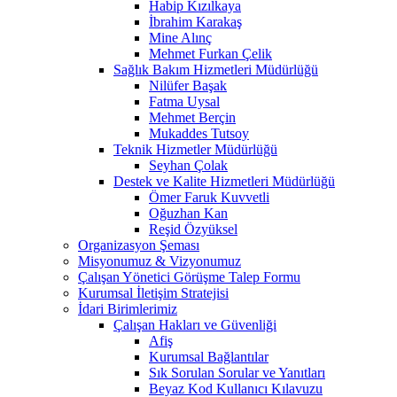
Habip Kızılkaya
İbrahim Karakaş
Mine Alınç
Mehmet Furkan Çelik
Sağlık Bakım Hizmetleri Müdürlüğü
Nilüfer Başak
Fatma Uysal
Mehmet Berçin
Mukaddes Tutsoy
Teknik Hizmetler Müdürlüğü
Seyhan Çolak
Destek ve Kalite Hizmetleri Müdürlüğü
Ömer Faruk Kuvvetli
Oğuzhan Kan
Reşid Özyüksel
Organizasyon Şeması
Misyonumuz & Vizyonumuz
Çalışan Yönetici Görüşme Talep Formu
Kurumsal İletişim Stratejisi
İdari Birimlerimiz
Çalışan Hakları ve Güvenliği
Afiş
Kurumsal Bağlantılar
Sık Sorulan Sorular ve Yanıtları
Beyaz Kod Kullanıcı Kılavuzu