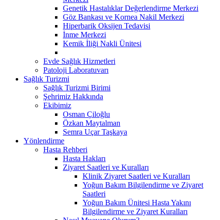
Genetik Hastalıklar Değerlendirme Merkezi
Göz Bankası ve Kornea Nakil Merkezi
Hiperbarik Oksijen Tedavisi
İnme Merkezi
Kemik İliği Nakli Ünitesi
Evde Sağlık Hizmetleri
Patoloji Laboratuvarı
Sağlık Turizmi
Sağlık Turizmi Birimi
Şehrimiz Hakkında
Ekibimiz
Osman Çiloğlu
Özkan Maytalman
Semra Uçar Taşkaya
Yönlendirme
Hasta Rehberi
Hasta Hakları
Ziyaret Saatleri ve Kuralları
Klinik Ziyaret Saatleri ve Kuralları
Yoğun Bakım Bilgilendirme ve Ziyaret
Saatleri
Yoğun Bakım Ünitesi Hasta Yakını
Bilgilendirme ve Ziyaret Kuralları