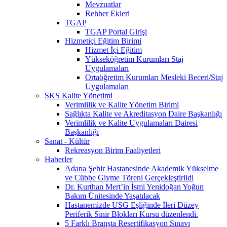
Mevzuatlar
Rehber Ekleri
TGAP
TGAP Portal Girişi
Hizmetiçi Eğitim Birimi
Hizmet İçi Eğitim
Yükseköğretim Kurumları Staj
Uygulamaları
Ortaöğretim Kurumları Mesleki Beceri/Staj
Uygulamaları
SKS Kalite Yönetimi
Verimlilik ve Kalite Yönetim Birimi
Sağlıkta Kalite ve Akreditasyon Daire Başkanlığı
Verimlilik ve Kalite Uygulamaları Dairesi
Başkanlığı
Sanat - Kültür
Rekreasyon Birim Faaliyetleri
Haberler
Adana Şehir Hastanesinde Akademik Yükselme
ve Cübbe Giyme Töreni Gerçekleştirildi
Dr. Kurthan Mert’in İsmi Yenidoğan Yoğun
Bakım Ünitesinde Yaşatılacak
Hastanemizde USG Eşliğinde İleri Düzey
Periferik Sinir Blokları Kursu düzenlendi.
5 Farklı Branşta Resertifikasyon Sınavı