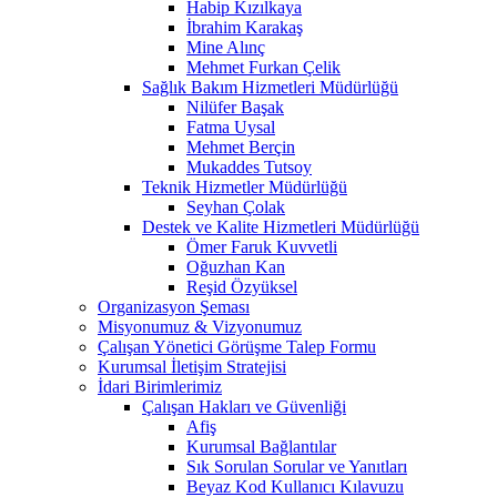
Habip Kızılkaya
İbrahim Karakaş
Mine Alınç
Mehmet Furkan Çelik
Sağlık Bakım Hizmetleri Müdürlüğü
Nilüfer Başak
Fatma Uysal
Mehmet Berçin
Mukaddes Tutsoy
Teknik Hizmetler Müdürlüğü
Seyhan Çolak
Destek ve Kalite Hizmetleri Müdürlüğü
Ömer Faruk Kuvvetli
Oğuzhan Kan
Reşid Özyüksel
Organizasyon Şeması
Misyonumuz & Vizyonumuz
Çalışan Yönetici Görüşme Talep Formu
Kurumsal İletişim Stratejisi
İdari Birimlerimiz
Çalışan Hakları ve Güvenliği
Afiş
Kurumsal Bağlantılar
Sık Sorulan Sorular ve Yanıtları
Beyaz Kod Kullanıcı Kılavuzu