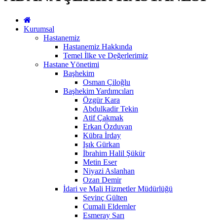
Kurumsal
Hastanemiz
Hastanemiz Hakkında
Temel İlke ve Değerlerimiz
Hastane Yönetimi
Başhekim
Osman Çiloğlu
Başhekim Yardımcıları
Özgür Kara
Abdulkadir Tekin
Atif Çakmak
Erkan Özduvan
Kübra İrday
Işık Gürkan
İbrahim Halil Şükür
Metin Eser
Niyazi Aslanhan
Ozan Demir
İdari ve Mali Hizmetler Müdürlüğü
Sevinç Gülten
Cumali Eldemler
Esmeray Sarı