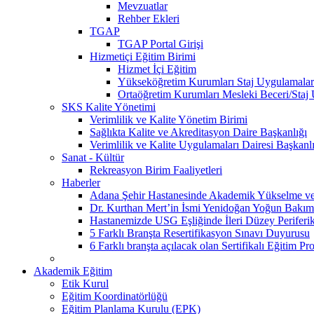
Mevzuatlar
Rehber Ekleri
TGAP
TGAP Portal Girişi
Hizmetiçi Eğitim Birimi
Hizmet İçi Eğitim
Yükseköğretim Kurumları Staj Uygulamalar
Ortaöğretim Kurumları Mesleki Beceri/Staj
SKS Kalite Yönetimi
Verimlilik ve Kalite Yönetim Birimi
Sağlıkta Kalite ve Akreditasyon Daire Başkanlığı
Verimlilik ve Kalite Uygulamaları Dairesi Başkanl
Sanat - Kültür
Rekreasyon Birim Faaliyetleri
Haberler
Adana Şehir Hastanesinde Akademik Yükselme ve 
Dr. Kurthan Mert’in İsmi Yenidoğan Yoğun Bakım 
Hastanemizde USG Eşliğinde İleri Düzey Periferik
5 Farklı Branşta Resertifikasyon Sınavı Duyurusu
6 Farklı branşta açılacak olan Sertifikalı Eğitim Pr
Akademik Eğitim
Etik Kurul
Eğitim Koordinatörlüğü
Eğitim Planlama Kurulu (EPK)