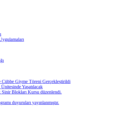
ı
 Uygulamaları
ığı
Cübbe Giyme Töreni Gerçekleştirildi
Ünitesinde Yaşatılacak
 Sinir Blokları Kursu düzenlendi.
ogramı duyuruları yayınlanmıştır.