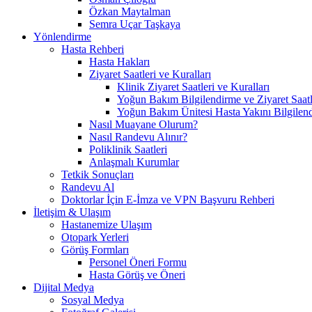
Özkan Maytalman
Semra Uçar Taşkaya
Yönlendirme
Hasta Rehberi
Hasta Hakları
Ziyaret Saatleri ve Kuralları
Klinik Ziyaret Saatleri ve Kuralları
Yoğun Bakım Bilgilendirme ve Ziyaret Saatl
Yoğun Bakım Ünitesi Hasta Yakını Bilgilend
Nasıl Muayane Olurum?
Nasıl Randevu Alınır?
Poliklinik Saatleri
Anlaşmalı Kurumlar
Tetkik Sonuçları
Randevu Al
Doktorlar İçin E-İmza ve VPN Başvuru Rehberi
İletişim & Ulaşım
Hastanemize Ulaşım
Otopark Yerleri
Görüş Formları
Personel Öneri Formu
Hasta Görüş ve Öneri
Dijital Medya
Sosyal Medya