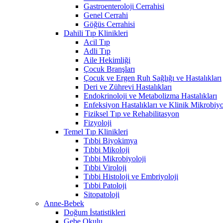
Gastroenteroloji Cerrahisi
Genel Cerrahi
Göğüs Cerrahisi
Dahili Tıp Klinikleri
Acil Tıp
Adli Tıp
Aile Hekimliği
Çocuk Branşları
Çocuk ve Ergen Ruh Sağlığı ve Hastalıkları
Deri ve Zührevi Hastalıkları
Endokrinoloji ve Metabolizma Hastalıkları
Enfeksiyon Hastalıkları ve Klinik Mikrobiyo
Fiziksel Tıp ve Rehabilitasyon
Fizyoloji
Temel Tıp Klinikleri
Tıbbi Biyokimya
Tıbbi Mikoloji
Tıbbi Mikrobiyoloji
Tıbbi Viroloji
Tıbbi Histoloji ve Embriyoloji
Tıbbi Patoloji
Sitopatoloji
Anne-Bebek
Doğum İstatistikleri
Gebe Okulu