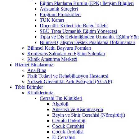
Eğitim Planlama Kurulu (EPK) İletişim Bilgileri
Asistanlık Süreçleri
Program Protokolleri
TUK Kararı
Doçentlik Kriteri İçin Belge Talebi
SBÜ Tıpta Uzmanlık Eğitim Yönergesi
Tıpta ve Diş Hekimliğinden Uzmanlık Eğitim Yön
Bilimsel Çalışma Destek Puanlama Dökümanları
Bilimsel Katkı Başvuru Formları
Konferans Salonları ve Eğitim Salonları
Klinik Araştırma Merkezi
Hizmet Binalarımız
Ana Bina
Fizik Tedavi ve Rehabilitasyon Hastanesi
Yüksek Güvenlikli Adli Psikiyatri (YGAP)
Tıbbi Birimler
Kliniklerimiz
Cerrahi Tıp Klinikleri
Algoloji
Anestezi ve Reanimasyon
Beyin ve Sinir Cerrahisi (Nöroşirürji)
Cerrahi Onkoloji
Çocuk Cerrahisi
Çocuk Ürolojisi
El Cerrahisi