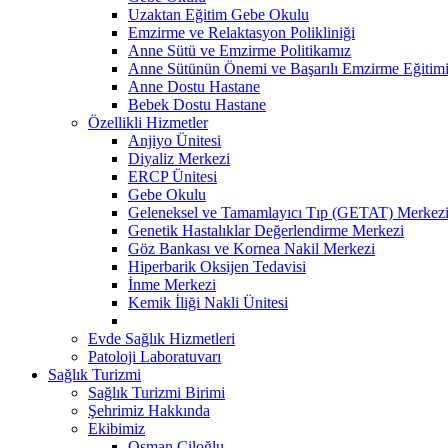
Uzaktan Eğitim Gebe Okulu
Emzirme ve Relaktasyon Polikliniği
Anne Sütü ve Emzirme Politikamız
Anne Sütünün Önemi ve Başarılı Emzirme Eğitim
Anne Dostu Hastane
Bebek Dostu Hastane
Özellikli Hizmetler
Anjiyo Ünitesi
Diyaliz Merkezi
ERCP Ünitesi
Gebe Okulu
Geleneksel ve Tamamlayıcı Tıp (GETAT) Merkez
Genetik Hastalıklar Değerlendirme Merkezi
Göz Bankası ve Kornea Nakil Merkezi
Hiperbarik Oksijen Tedavisi
İnme Merkezi
Kemik İliği Nakli Ünitesi
Evde Sağlık Hizmetleri
Patoloji Laboratuvarı
Sağlık Turizmi
Sağlık Turizmi Birimi
Şehrimiz Hakkında
Ekibimiz
Osman Çiloğlu