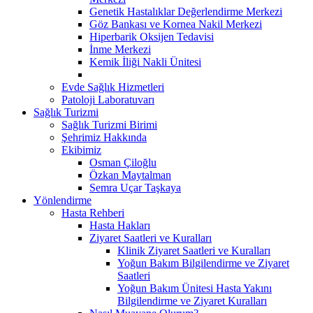
Genetik Hastalıklar Değerlendirme Merkezi
Göz Bankası ve Kornea Nakil Merkezi
Hiperbarik Oksijen Tedavisi
İnme Merkezi
Kemik İliği Nakli Ünitesi
Evde Sağlık Hizmetleri
Patoloji Laboratuvarı
Sağlık Turizmi
Sağlık Turizmi Birimi
Şehrimiz Hakkında
Ekibimiz
Osman Çiloğlu
Özkan Maytalman
Semra Uçar Taşkaya
Yönlendirme
Hasta Rehberi
Hasta Hakları
Ziyaret Saatleri ve Kuralları
Klinik Ziyaret Saatleri ve Kuralları
Yoğun Bakım Bilgilendirme ve Ziyaret
Saatleri
Yoğun Bakım Ünitesi Hasta Yakını
Bilgilendirme ve Ziyaret Kuralları