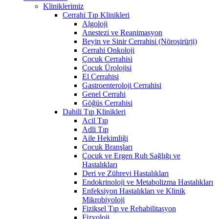
Kliniklerimiz
Cerrahi Tıp Klinikleri
Algoloji
Anestezi ve Reanimasyon
Beyin ve Sinir Cerrahisi (Nöroşirürji)
Cerrahi Onkoloji
Çocuk Cerrahisi
Çocuk Ürolojisi
El Cerrahisi
Gastroenteroloji Cerrahisi
Genel Cerrahi
Göğüs Cerrahisi
Dahili Tıp Klinikleri
Acil Tıp
Adli Tıp
Aile Hekimliği
Çocuk Branşları
Çocuk ve Ergen Ruh Sağlığı ve
Hastalıkları
Deri ve Zührevi Hastalıkları
Endokrinoloji ve Metabolizma Hastalıkları
Enfeksiyon Hastalıkları ve Klinik
Mikrobiyoloji
Fiziksel Tıp ve Rehabilitasyon
Fizyoloji