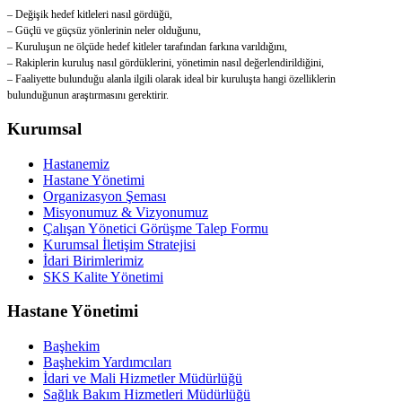
– Değişik hedef kitleleri nasıl gördüğü,
– Güçlü ve güçsüz yönlerinin neler olduğunu,
– Kuruluşun ne ölçüde hedef kitleler tarafından farkına varıldığını,
– Rakiplerin kuruluş nasıl gördüklerini, yönetimin nasıl değerlendirildiğini,
– Faaliyette bulunduğu alanla ilgili olarak ideal bir kuruluşta hangi özelliklerin
bulunduğunun araştırmasını gerektirir.
Kurumsal
Hastanemiz
Hastane Yönetimi
Organizasyon Şeması
Misyonumuz & Vizyonumuz
Çalışan Yönetici Görüşme Talep Formu
Kurumsal İletişim Stratejisi
İdari Birimlerimiz
SKS Kalite Yönetimi
Hastane Yönetimi
Başhekim
Başhekim Yardımcıları
İdari ve Mali Hizmetler Müdürlüğü
Sağlık Bakım Hizmetleri Müdürlüğü