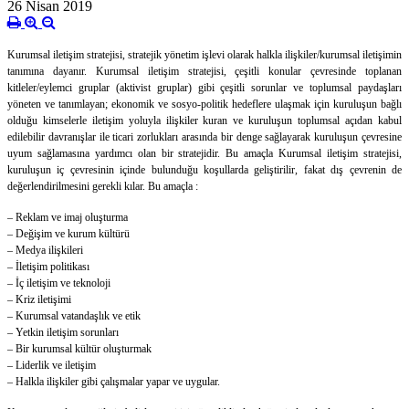
26 Nisan 2019
Kurumsal iletişim stratejisi, stratejik yönetim işlevi olarak halkla ilişkiler/kurumsal iletişimin
tanımına dayanır. Kurumsal iletişim stratejisi, çeşitli konular çevresinde toplanan
kitleler/eylemci gruplar (aktivist gruplar) gibi çeşitli sorunlar ve toplumsal paydaşları
yöneten ve tanımlayan; ekonomik ve sosyo-politik hedeflere ulaşmak için kuruluşun bağlı
olduğu kimselerle iletişim yoluyla ilişkiler kuran ve kuruluşun toplumsal açıdan kabul
edilebilir davranışlar ile ticari zorlukları arasında bir denge sağlayarak kuruluşun çevresine
uyum sağlamasına yardımcı olan bir stratejidir. Bu amaçla Kurumsal iletişim stratejisi,
kuruluşun iç çevresinin içinde bulunduğu koşullarda geliştirilir, fakat dış çevrenin de
değerlendirilmesini gerekli kılar. Bu amaçla :
– Reklam ve imaj oluşturma
– Değişim ve kurum kültürü
– Medya ilişkileri
– İletişim politikası
– İç iletişim ve teknoloji
– Kriz iletişimi
– Kurumsal vatandaşlık ve etik
– Yetkin iletişim sorunları
– Bir kurumsal kültür oluşturmak
– Liderlik ve iletişim
– Halkla ilişkiler gibi çalışmalar yapar ve uygular.