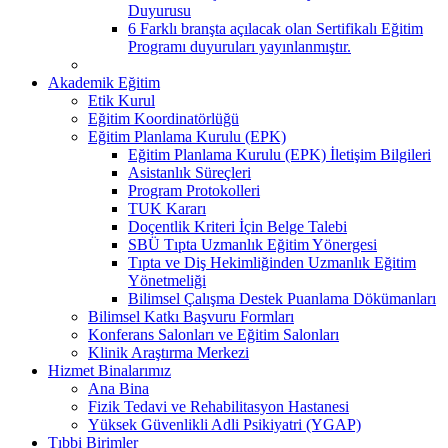
Duyurusu
6 Farklı branşta açılacak olan Sertifikalı Eğitim
Programı duyuruları yayınlanmıştır.
Akademik Eğitim
Etik Kurul
Eğitim Koordinatörlüğü
Eğitim Planlama Kurulu (EPK)
Eğitim Planlama Kurulu (EPK) İletişim Bilgileri
Asistanlık Süreçleri
Program Protokolleri
TUK Kararı
Doçentlik Kriteri İçin Belge Talebi
SBÜ Tıpta Uzmanlık Eğitim Yönergesi
Tıpta ve Diş Hekimliğinden Uzmanlık Eğitim
Yönetmeliği
Bilimsel Çalışma Destek Puanlama Dökümanları
Bilimsel Katkı Başvuru Formları
Konferans Salonları ve Eğitim Salonları
Klinik Araştırma Merkezi
Hizmet Binalarımız
Ana Bina
Fizik Tedavi ve Rehabilitasyon Hastanesi
Yüksek Güvenlikli Adli Psikiyatri (YGAP)
Tıbbi Birimler