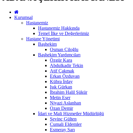
Kurumsal
Hastanemiz
Hastanemiz Hakkında
Temel İlke ve Değerlerimiz
Hastane Yönetimi
Başhekim
Osman Çiloğlu
Başhekim Yardımcıları
Özgür Kara
Abdulkadir Tekin
Atif Çakmak
Erkan Özduvan
Kübra İrday
Işık Gürkan
İbrahim Halil Şükür
Metin Eser
Niyazi Aslanhan
Ozan Demir
İdari ve Mali Hizmetler Müdürlüğü
Sevinç Gülten
Cumali Eldemler
Esmeray Sarı