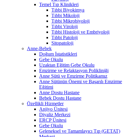
Temel Tıp Klinikleri
Tıbbi Biyokimya
Tıbbi Mikoloji
Tıbbi Mikrobiyoloji
Tıbbi Viroloji
Tıbbi Histoloji ve Embriyoloji
Tıbbi Patoloji
Sitopatoloji
Anne-Bebek
Doğum İstatistikleri
Gebe Okulu
Uzaktan Eğitim Gebe Okulu
Emzirme ve Relaktasyon Polikliniği
Anne Sütü ve Emzirme Politikamız
Anne Sütünün Önemi ve Başarılı Emzirme
Eğitimi
Anne Dostu Hastane
Bebek Dostu Hastane
Özellikli Hizmetler
Anjiyo Ünitesi
Diyaliz Merkezi
ERCP Ünitesi
Gebe Okulu
Geleneksel ve Tamamlayıcı Tıp (GETAT)
Merkezi