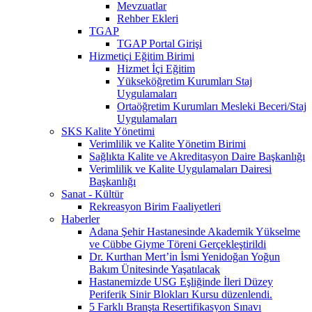
Mevzuatlar
Rehber Ekleri
TGAP
TGAP Portal Girişi
Hizmetiçi Eğitim Birimi
Hizmet İçi Eğitim
Yükseköğretim Kurumları Staj
Uygulamaları
Ortaöğretim Kurumları Mesleki Beceri/Staj
Uygulamaları
SKS Kalite Yönetimi
Verimlilik ve Kalite Yönetim Birimi
Sağlıkta Kalite ve Akreditasyon Daire Başkanlığı
Verimlilik ve Kalite Uygulamaları Dairesi
Başkanlığı
Sanat - Kültür
Rekreasyon Birim Faaliyetleri
Haberler
Adana Şehir Hastanesinde Akademik Yükselme
ve Cübbe Giyme Töreni Gerçekleştirildi
Dr. Kurthan Mert’in İsmi Yenidoğan Yoğun
Bakım Ünitesinde Yaşatılacak
Hastanemizde USG Eşliğinde İleri Düzey
Periferik Sinir Blokları Kursu düzenlendi.
5 Farklı Branşta Resertifikasyon Sınavı