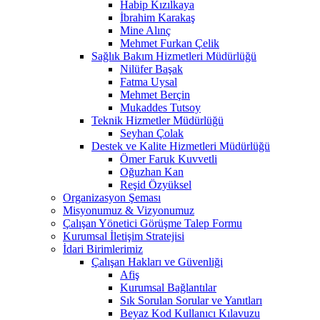
Habip Kızılkaya
İbrahim Karakaş
Mine Alınç
Mehmet Furkan Çelik
Sağlık Bakım Hizmetleri Müdürlüğü
Nilüfer Başak
Fatma Uysal
Mehmet Berçin
Mukaddes Tutsoy
Teknik Hizmetler Müdürlüğü
Seyhan Çolak
Destek ve Kalite Hizmetleri Müdürlüğü
Ömer Faruk Kuvvetli
Oğuzhan Kan
Reşid Özyüksel
Organizasyon Şeması
Misyonumuz & Vizyonumuz
Çalışan Yönetici Görüşme Talep Formu
Kurumsal İletişim Stratejisi
İdari Birimlerimiz
Çalışan Hakları ve Güvenliği
Afiş
Kurumsal Bağlantılar
Sık Sorulan Sorular ve Yanıtları
Beyaz Kod Kullanıcı Kılavuzu