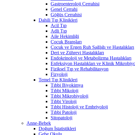
Gastroenteroloji Cerrahisi
Genel Cerrahi
Göğüs Cerrahisi
Dahili Tıp Klinikleri
Acil Tıp
Adli Tıp
Aile Hekimliği
Çocuk Branşları
Çocuk ve Ergen Ruh Sağlığı ve Hastalıkları
Deri ve Zührevi Hastalıkları
Endokrinoloji ve Metabolizma Hastalıkları
Enfeksiyon Hastalıkları ve Klinik Mikrobiyo
Fiziksel Tıp ve Rehabilitasyon
Fizyoloji
Temel Tıp Klinikleri
Tıbbi Biyokimya
Tıbbi Mikoloji
Tıbbi Mikrobiyoloji
Tıbbi Viroloji
Tıbbi Histoloji ve Embriyoloji
Tıbbi Patoloji
Sitopatoloji
Anne-Bebek
Doğum İstatistikleri
Gebe Okulu