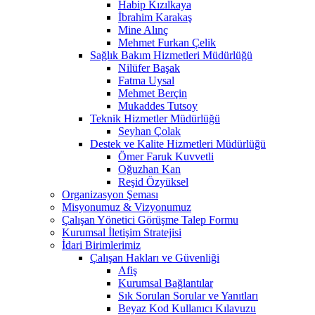
Habip Kızılkaya
İbrahim Karakaş
Mine Alınç
Mehmet Furkan Çelik
Sağlık Bakım Hizmetleri Müdürlüğü
Nilüfer Başak
Fatma Uysal
Mehmet Berçin
Mukaddes Tutsoy
Teknik Hizmetler Müdürlüğü
Seyhan Çolak
Destek ve Kalite Hizmetleri Müdürlüğü
Ömer Faruk Kuvvetli
Oğuzhan Kan
Reşid Özyüksel
Organizasyon Şeması
Misyonumuz & Vizyonumuz
Çalışan Yönetici Görüşme Talep Formu
Kurumsal İletişim Stratejisi
İdari Birimlerimiz
Çalışan Hakları ve Güvenliği
Afiş
Kurumsal Bağlantılar
Sık Sorulan Sorular ve Yanıtları
Beyaz Kod Kullanıcı Kılavuzu