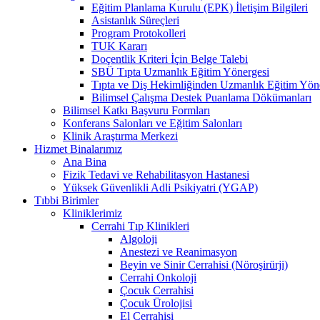
Eğitim Planlama Kurulu (EPK) İletişim Bilgileri
Asistanlık Süreçleri
Program Protokolleri
TUK Kararı
Doçentlik Kriteri İçin Belge Talebi
SBÜ Tıpta Uzmanlık Eğitim Yönergesi
Tıpta ve Diş Hekimliğinden Uzmanlık Eğitim Yön
Bilimsel Çalışma Destek Puanlama Dökümanları
Bilimsel Katkı Başvuru Formları
Konferans Salonları ve Eğitim Salonları
Klinik Araştırma Merkezi
Hizmet Binalarımız
Ana Bina
Fizik Tedavi ve Rehabilitasyon Hastanesi
Yüksek Güvenlikli Adli Psikiyatri (YGAP)
Tıbbi Birimler
Kliniklerimiz
Cerrahi Tıp Klinikleri
Algoloji
Anestezi ve Reanimasyon
Beyin ve Sinir Cerrahisi (Nöroşirürji)
Cerrahi Onkoloji
Çocuk Cerrahisi
Çocuk Ürolojisi
El Cerrahisi