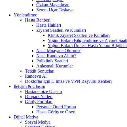
Özkan Maytalman
Semra Uçar Taşkaya
Yönlendirme
Hasta Rehberi
Hasta Hakları
Ziyaret Saatleri ve Kuralları
Klinik Ziyaret Saatleri ve Kuralları
Yoğun Bakım Bilgilendirme ve Ziyaret Saatl
Yoğun Bakım Ünitesi Hasta Yakını Bilgilend
Nasıl Muayane Olurum?
Nasıl Randevu Alınır?
Poliklinik Saatleri
Anlaşmalı Kurumlar
Tetkik Sonuçları
Randevu Al
Doktorlar İçin E-İmza ve VPN Başvuru Rehberi
İletişim & Ulaşım
Hastanemize Ulaşım
Otopark Yerleri
Görüş Formları
Personel Öneri Formu
Hasta Görüş ve Öneri
Dijital Medya
Sosyal Medya