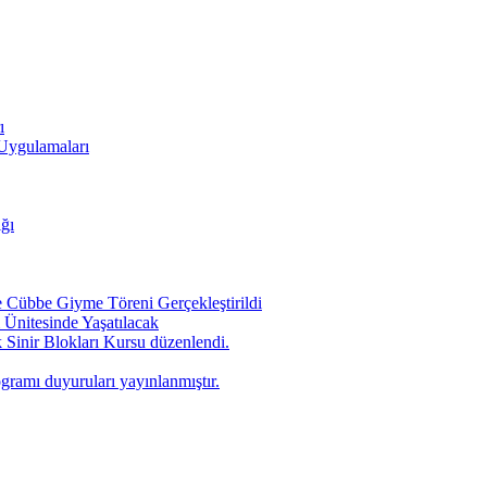
ı
 Uygulamaları
ığı
Cübbe Giyme Töreni Gerçekleştirildi
Ünitesinde Yaşatılacak
 Sinir Blokları Kursu düzenlendi.
ogramı duyuruları yayınlanmıştır.