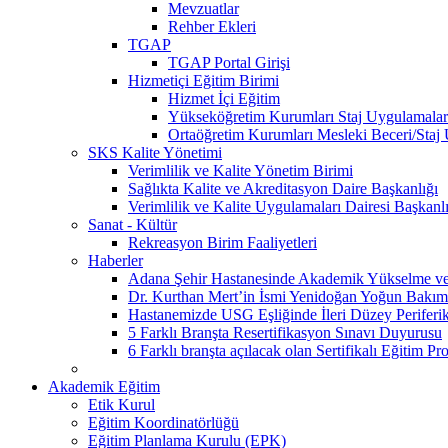
Mevzuatlar
Rehber Ekleri
TGAP
TGAP Portal Girişi
Hizmetiçi Eğitim Birimi
Hizmet İçi Eğitim
Yükseköğretim Kurumları Staj Uygulamalar
Ortaöğretim Kurumları Mesleki Beceri/Staj
SKS Kalite Yönetimi
Verimlilik ve Kalite Yönetim Birimi
Sağlıkta Kalite ve Akreditasyon Daire Başkanlığı
Verimlilik ve Kalite Uygulamaları Dairesi Başkanl
Sanat - Kültür
Rekreasyon Birim Faaliyetleri
Haberler
Adana Şehir Hastanesinde Akademik Yükselme ve 
Dr. Kurthan Mert’in İsmi Yenidoğan Yoğun Bakım 
Hastanemizde USG Eşliğinde İleri Düzey Periferik
5 Farklı Branşta Resertifikasyon Sınavı Duyurusu
6 Farklı branşta açılacak olan Sertifikalı Eğitim Pr
Akademik Eğitim
Etik Kurul
Eğitim Koordinatörlüğü
Eğitim Planlama Kurulu (EPK)