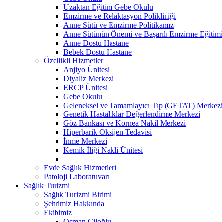
Uzaktan Eğitim Gebe Okulu
Emzirme ve Relaktasyon Polikliniği
Anne Sütü ve Emzirme Politikamız
Anne Sütünün Önemi ve Başarılı Emzirme Eğitim
Anne Dostu Hastane
Bebek Dostu Hastane
Özellikli Hizmetler
Anjiyo Ünitesi
Diyaliz Merkezi
ERCP Ünitesi
Gebe Okulu
Geleneksel ve Tamamlayıcı Tıp (GETAT) Merkez
Genetik Hastalıklar Değerlendirme Merkezi
Göz Bankası ve Kornea Nakil Merkezi
Hiperbarik Oksijen Tedavisi
İnme Merkezi
Kemik İliği Nakli Ünitesi
Evde Sağlık Hizmetleri
Patoloji Laboratuvarı
Sağlık Turizmi
Sağlık Turizmi Birimi
Şehrimiz Hakkında
Ekibimiz
Osman Çiloğlu