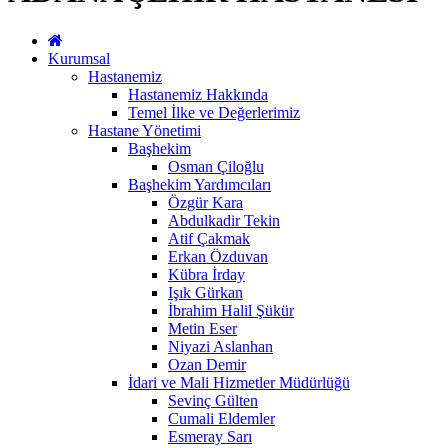
Kurumsal
Hastanemiz
Hastanemiz Hakkında
Temel İlke ve Değerlerimiz
Hastane Yönetimi
Başhekim
Osman Çiloğlu
Başhekim Yardımcıları
Özgür Kara
Abdulkadir Tekin
Atif Çakmak
Erkan Özduvan
Kübra İrday
Işık Gürkan
İbrahim Halil Şükür
Metin Eser
Niyazi Aslanhan
Ozan Demir
İdari ve Mali Hizmetler Müdürlüğü
Sevinç Gülten
Cumali Eldemler
Esmeray Sarı