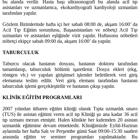
bu alanda verilir. Hasta başı ultrasonografi bu alanda acil tıp
asistanları ve uzmanlarnca, ekokardiyografi kardiyoloji uzmanları
tarafından yapılır.
Gözlem Birimlerinde hafta içi her sabah 08:00 de, akşam 16:00’ da
Acil Tıp Eğitim sorumlusu, Başaasistanları ve nöbetçi Acil Tıp
uzmanları ve asistanları eşliğinde vizit yapılır. Haftasonu nöbetleri
nöbetçi ekipçe sabah 09:00 da, akşam 16:00’ da yapılır.
TABURCULUK
Taburcu olacak hastanın dosyası, hastanın doktoru tarafından
tamamlanıp, taburculuk bölümü işaretlenir. Dosya ekleri (ekg,
röntgen vb.) ve yapılan girişimsel işlemler belirtilerek veri giriş
elemanına teslim edilir. Veri giriş elemanı tarafından hastanın
taburculuk işlemi gerçekleştirilir ve hastanın çıkışı yapılır.
KLİNİK EĞİTİM PROGRAMLARI
2007 yılından itibaren eğitim kliniği olarak Tıpta uzmanlık sınavı
(TUS) ile asistan eğitimi veren acil tıp Kliniği şu ana kadar 36 acil
tıp uzmanı mezun etmiştir. Halen klinikte her kıdemden 20 asistan
uzmanlık eğitimine devam etmektedir. Kliniğimizde Eylül-Haziran
aylarında her hafta Salı ve Perşembe günü Saat 09:00-15:30 saatleri
arasında eğitim ve seminer programları yapılmaktadır. Bu