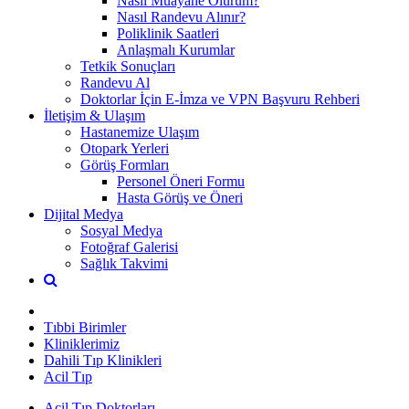
Nasıl Muayane Olurum?
Nasıl Randevu Alınır?
Poliklinik Saatleri
Anlaşmalı Kurumlar
Tetkik Sonuçları
Randevu Al
Doktorlar İçin E-İmza ve VPN Başvuru Rehberi
İletişim & Ulaşım
Hastanemize Ulaşım
Otopark Yerleri
Görüş Formları
Personel Öneri Formu
Hasta Görüş ve Öneri
Dijital Medya
Sosyal Medya
Fotoğraf Galerisi
Sağlık Takvimi
Tıbbi Birimler
Kliniklerimiz
Dahili Tıp Klinikleri
Acil Tıp
Acil Tıp Doktorları