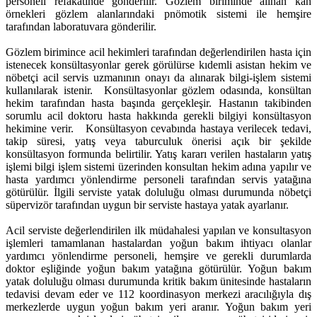
personeli refakatinde gönderilir. Gözlem biriminde alınan kan
örnekleri gözlem alanlarındaki pnömotik sistemi ile hemşire
tarafından laboratuvara gönderilir.
Gözlem birimince acil hekimleri tarafından değerlendirilen hasta için
istenecek konsültasyonlar gerek görülürse kıdemli asistan hekim ve
nöbetçi acil servis uzmanının onayı da alınarak bilgi-işlem sistemi
kullanılarak istenir. Konsültasyonlar gözlem odasında, konsültan
hekim tarafından hasta başında gerçekleşir. Hastanın takibinden
sorumlu acil doktoru hasta hakkında gerekli bilgiyi konsültasyon
hekimine verir. Konsültasyon cevabında hastaya verilecek tedavi,
takip süresi, yatış veya taburculuk önerisi açık bir şekilde
konsültasyon formunda belirtilir. Yatış kararı verilen hastaların yatış
işlemi bilgi işlem sistemi üzerinden konsultan hekim adına yapılır ve
hasta yardımcı yönlendirme personeli tarafından servis yatağına
götürülür. İlgili serviste yatak doluluğu olması durumunda nöbetçi
süpervizör tarafından uygun bir serviste hastaya yatak ayarlanır.
Acil serviste değerlendirilen ilk müdahalesi yapılan ve konsultasyon
işlemleri tamamlanan hastalardan yoğun bakım ihtiyacı olanlar
yardımcı yönlendirme personeli, hemşire ve gerekli durumlarda
doktor eşliğinde yoğun bakım yatağına götürülür. Yoğun bakım
yatak doluluğu olması durumunda kritik bakım ünitesinde hastaların
tedavisi devam eder ve 112 koordinasyon merkezi aracılığıyla dış
merkezlerde uygun yoğun bakım yeri aranır. Yoğun bakım yeri