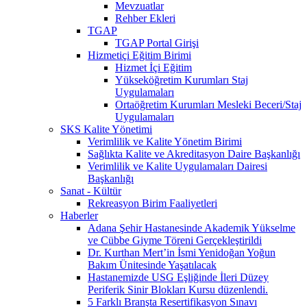
Mevzuatlar
Rehber Ekleri
TGAP
TGAP Portal Girişi
Hizmetiçi Eğitim Birimi
Hizmet İçi Eğitim
Yükseköğretim Kurumları Staj
Uygulamaları
Ortaöğretim Kurumları Mesleki Beceri/Staj
Uygulamaları
SKS Kalite Yönetimi
Verimlilik ve Kalite Yönetim Birimi
Sağlıkta Kalite ve Akreditasyon Daire Başkanlığı
Verimlilik ve Kalite Uygulamaları Dairesi
Başkanlığı
Sanat - Kültür
Rekreasyon Birim Faaliyetleri
Haberler
Adana Şehir Hastanesinde Akademik Yükselme
ve Cübbe Giyme Töreni Gerçekleştirildi
Dr. Kurthan Mert’in İsmi Yenidoğan Yoğun
Bakım Ünitesinde Yaşatılacak
Hastanemizde USG Eşliğinde İleri Düzey
Periferik Sinir Blokları Kursu düzenlendi.
5 Farklı Branşta Resertifikasyon Sınavı