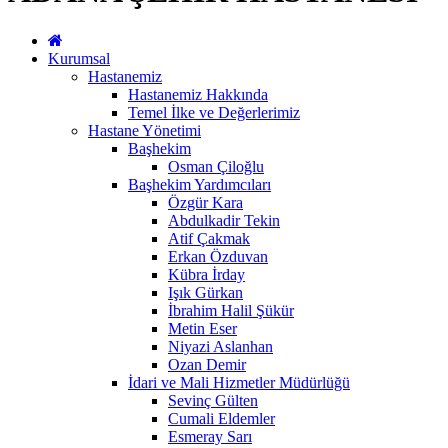
Kurumsal
Hastanemiz
Hastanemiz Hakkında
Temel İlke ve Değerlerimiz
Hastane Yönetimi
Başhekim
Osman Çiloğlu
Başhekim Yardımcıları
Özgür Kara
Abdulkadir Tekin
Atif Çakmak
Erkan Özduvan
Kübra İrday
Işık Gürkan
İbrahim Halil Şükür
Metin Eser
Niyazi Aslanhan
Ozan Demir
İdari ve Mali Hizmetler Müdürlüğü
Sevinç Gülten
Cumali Eldemler
Esmeray Sarı