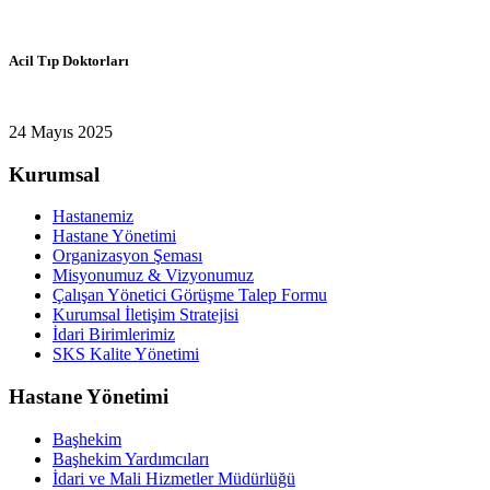
Acil Tıp Doktorları
24 Mayıs 2025
Kurumsal
Hastanemiz
Hastane Yönetimi
Organizasyon Şeması
Misyonumuz & Vizyonumuz
Çalışan Yönetici Görüşme Talep Formu
Kurumsal İletişim Stratejisi
İdari Birimlerimiz
SKS Kalite Yönetimi
Hastane Yönetimi
Başhekim
Başhekim Yardımcıları
İdari ve Mali Hizmetler Müdürlüğü