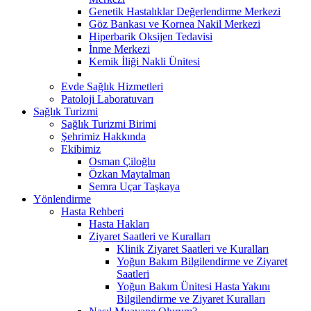
Genetik Hastalıklar Değerlendirme Merkezi
Göz Bankası ve Kornea Nakil Merkezi
Hiperbarik Oksijen Tedavisi
İnme Merkezi
Kemik İliği Nakli Ünitesi
Evde Sağlık Hizmetleri
Patoloji Laboratuvarı
Sağlık Turizmi
Sağlık Turizmi Birimi
Şehrimiz Hakkında
Ekibimiz
Osman Çiloğlu
Özkan Maytalman
Semra Uçar Taşkaya
Yönlendirme
Hasta Rehberi
Hasta Hakları
Ziyaret Saatleri ve Kuralları
Klinik Ziyaret Saatleri ve Kuralları
Yoğun Bakım Bilgilendirme ve Ziyaret
Saatleri
Yoğun Bakım Ünitesi Hasta Yakını
Bilgilendirme ve Ziyaret Kuralları