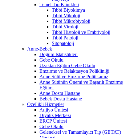
Temel Tıp Klinikleri
Tıbbi Biyokimya
Tıbbi Mikoloji
Tıbbi Mikrobiyoloji
Tıbbi Viroloji
Tıbbi Histoloji ve Embriyoloji
Tıbbi Patoloji
Sitopatoloji
Anne-Bebek
Doğum İstatistikleri
Gebe Okulu
Uzaktan Eğitim Gebe Okulu
Emzirme ve Relaktasyon Polikliniği
Anne Sütü ve Emzirme Politikamız
Anne Sütünün Önemi ve Başarılı Emzirme
Eğitimi
Anne Dostu Hastane
Bebek Dostu Hastane
Özellikli Hizmetler
Anjiyo Ünitesi
Diyaliz Merkezi
ERCP Ünitesi
Gebe Okulu
Geleneksel ve Tamamlayıcı Tıp (GETAT)
Merkezi