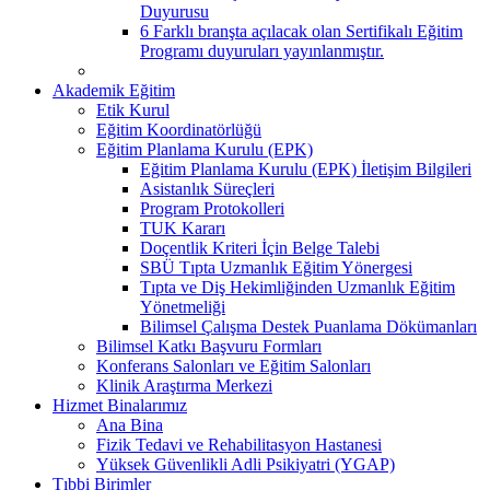
Duyurusu
6 Farklı branşta açılacak olan Sertifikalı Eğitim
Programı duyuruları yayınlanmıştır.
Akademik Eğitim
Etik Kurul
Eğitim Koordinatörlüğü
Eğitim Planlama Kurulu (EPK)
Eğitim Planlama Kurulu (EPK) İletişim Bilgileri
Asistanlık Süreçleri
Program Protokolleri
TUK Kararı
Doçentlik Kriteri İçin Belge Talebi
SBÜ Tıpta Uzmanlık Eğitim Yönergesi
Tıpta ve Diş Hekimliğinden Uzmanlık Eğitim
Yönetmeliği
Bilimsel Çalışma Destek Puanlama Dökümanları
Bilimsel Katkı Başvuru Formları
Konferans Salonları ve Eğitim Salonları
Klinik Araştırma Merkezi
Hizmet Binalarımız
Ana Bina
Fizik Tedavi ve Rehabilitasyon Hastanesi
Yüksek Güvenlikli Adli Psikiyatri (YGAP)
Tıbbi Birimler