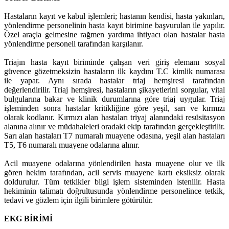
Hastaların kayıt ve kabul işlemleri; hastanın kendisi, hasta yakınları,
yönlendirme personelinin hasta kayıt birimine başvuruları ile yapılır.
Özel araçla gelmesine rağmen yardıma ihtiyacı olan hastalar hasta
yönlendirme personeli tarafından karşılanır.
Triajın hasta kayıt biriminde çalışan veri giriş elemanı sosyal
güvence gözetmeksizin hastaların ilk kaydını T.C kimlik numarası
ile yapar. Aynı sırada hastalar triaj hemşiresi tarafından
değerlendirilir. Triaj hemşiresi, hastaların şikayetlerini sorgular, vital
bulgularına bakar ve klinik durumlarına göre triaj uygular. Triaj
işleminden sonra hastalar kritikliğine göre yeşil, sarı ve kırmızı
olarak kodlanır. Kırmızı alan hastaları triyaj alanındaki resüsitasyon
alanına alınır ve müdahaleleri oradaki ekip tarafından gerçekleştirilir.
Sarı alan hastaları T7 numaralı muayene odasına, yeşil alan hastaları
T5, T6 numaralı muayene odalarına alınır.
Acil muayene odalarına yönlendirilen hasta muayene olur ve ilk
gören hekim tarafından, acil servis muayene kartı eksiksiz olarak
doldurulur. Tüm tetkikler bilgi işlem sisteminden istenilir. Hasta
hekiminin talimatı doğrultusunda yönlendirme personelince tetkik,
tedavi ve gözlem için ilgili birimlere götürülür.
EKG BİRİMİ