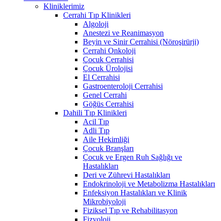
Kliniklerimiz
Cerrahi Tıp Klinikleri
Algoloji
Anestezi ve Reanimasyon
Beyin ve Sinir Cerrahisi (Nöroşirürji)
Cerrahi Onkoloji
Çocuk Cerrahisi
Çocuk Ürolojisi
El Cerrahisi
Gastroenteroloji Cerrahisi
Genel Cerrahi
Göğüs Cerrahisi
Dahili Tıp Klinikleri
Acil Tıp
Adli Tıp
Aile Hekimliği
Çocuk Branşları
Çocuk ve Ergen Ruh Sağlığı ve
Hastalıkları
Deri ve Zührevi Hastalıkları
Endokrinoloji ve Metabolizma Hastalıkları
Enfeksiyon Hastalıkları ve Klinik
Mikrobiyoloji
Fiziksel Tıp ve Rehabilitasyon
Fizyoloji