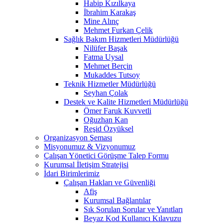
Habip Kızılkaya
İbrahim Karakaş
Mine Alınç
Mehmet Furkan Çelik
Sağlık Bakım Hizmetleri Müdürlüğü
Nilüfer Başak
Fatma Uysal
Mehmet Berçin
Mukaddes Tutsoy
Teknik Hizmetler Müdürlüğü
Seyhan Çolak
Destek ve Kalite Hizmetleri Müdürlüğü
Ömer Faruk Kuvvetli
Oğuzhan Kan
Reşid Özyüksel
Organizasyon Şeması
Misyonumuz & Vizyonumuz
Çalışan Yönetici Görüşme Talep Formu
Kurumsal İletişim Stratejisi
İdari Birimlerimiz
Çalışan Hakları ve Güvenliği
Afiş
Kurumsal Bağlantılar
Sık Sorulan Sorular ve Yanıtları
Beyaz Kod Kullanıcı Kılavuzu