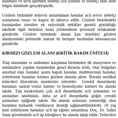
aranması ve sevk işlemleri nöbetçi acil uzmanı ve nöbetçi idari amir
bilgisi dahilinde gerçekleştirilir.
Gözlem biriminde tedavisi tamamlanan hastalar acil servis nöbetçi
uzmanının onayı ve kaşesi ile taburcu edilir. Gözlem birimindeki
hastalardan istenilen ek radyolojik tetkikler gerekli görüldüğü
takdirde ilgili birimlere hasta yönlendirme personeli refakatinde
gönderilir. Gözlem biriminde alınan kan örnekleri gözlem
alanlarındaki pnömotik sistemi ile hemşire tarafından laboratuvara
gönderilir.
KIRMIZI GÖZLEM ALANI (KRİTİK BAKIM ÜNİTESİ)
Triaj alanından ve ambulans karşılama biriminden ilk muayenesi ve
müdahalesi yapılan hastalardan genel durumu kötü, vital bulguları
anormal olan hastalar, şuuru kapalı hastalar, multitravmalı hastalar,
zehirlenme hastaları kırmızı gözlem alanına alınır. Burada medikal
tedavileri düzenlenir, monitorize izlenirler. Gerekli durumlarda
hastalara santral venöz kateter ve hemodiyaliz kateteri bu alanda
takılır. Tüp torakostomi çok acil durumlarda acil uzmanları ve
asistanları tarafından, daha az acil durumlarda göğüs cerrahi
uzmanları eşliğinde takılır. Bu alanda solunum yetmezliği olan
hastalara mekanik ventilasyon desteği sağlanabilmektedir. 18 yaş
üstü zehirlenme hastaları acil tıp eğitim sorumlusu Doç. Dr. Salim
Satar gözetiminde acil tıp kliniğince bu alanda takip edilir. Tedavileri