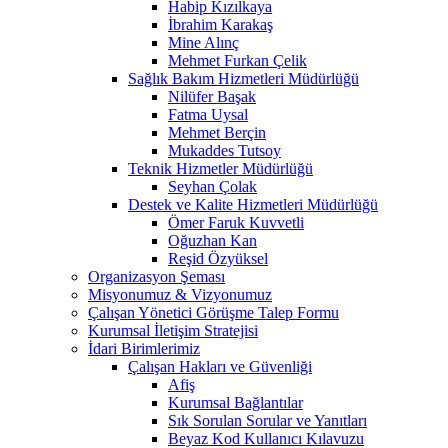
Habip Kızılkaya
İbrahim Karakaş
Mine Alınç
Mehmet Furkan Çelik
Sağlık Bakım Hizmetleri Müdürlüğü
Nilüfer Başak
Fatma Uysal
Mehmet Berçin
Mukaddes Tutsoy
Teknik Hizmetler Müdürlüğü
Seyhan Çolak
Destek ve Kalite Hizmetleri Müdürlüğü
Ömer Faruk Kuvvetli
Oğuzhan Kan
Reşid Özyüksel
Organizasyon Şeması
Misyonumuz & Vizyonumuz
Çalışan Yönetici Görüşme Talep Formu
Kurumsal İletişim Stratejisi
İdari Birimlerimiz
Çalışan Hakları ve Güvenliği
Afiş
Kurumsal Bağlantılar
Sık Sorulan Sorular ve Yanıtları
Beyaz Kod Kullanıcı Kılavuzu