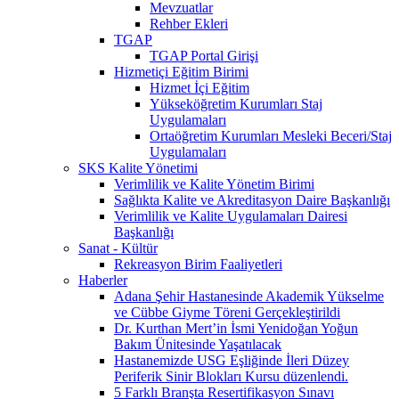
Mevzuatlar
Rehber Ekleri
TGAP
TGAP Portal Girişi
Hizmetiçi Eğitim Birimi
Hizmet İçi Eğitim
Yükseköğretim Kurumları Staj
Uygulamaları
Ortaöğretim Kurumları Mesleki Beceri/Staj
Uygulamaları
SKS Kalite Yönetimi
Verimlilik ve Kalite Yönetim Birimi
Sağlıkta Kalite ve Akreditasyon Daire Başkanlığı
Verimlilik ve Kalite Uygulamaları Dairesi
Başkanlığı
Sanat - Kültür
Rekreasyon Birim Faaliyetleri
Haberler
Adana Şehir Hastanesinde Akademik Yükselme
ve Cübbe Giyme Töreni Gerçekleştirildi
Dr. Kurthan Mert’in İsmi Yenidoğan Yoğun
Bakım Ünitesinde Yaşatılacak
Hastanemizde USG Eşliğinde İleri Düzey
Periferik Sinir Blokları Kursu düzenlendi.
5 Farklı Branşta Resertifikasyon Sınavı