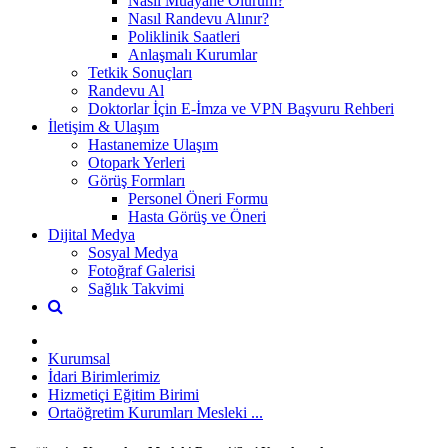
Nasıl Muayane Olurum?
Nasıl Randevu Alınır?
Poliklinik Saatleri
Anlaşmalı Kurumlar
Tetkik Sonuçları
Randevu Al
Doktorlar İçin E-İmza ve VPN Başvuru Rehberi
İletişim & Ulaşım
Hastanemize Ulaşım
Otopark Yerleri
Görüş Formları
Personel Öneri Formu
Hasta Görüş ve Öneri
Dijital Medya
Sosyal Medya
Fotoğraf Galerisi
Sağlık Takvimi
Kurumsal
İdari Birimlerimiz
Hizmetiçi Eğitim Birimi
Ortaöğretim Kurumları Mesleki ...