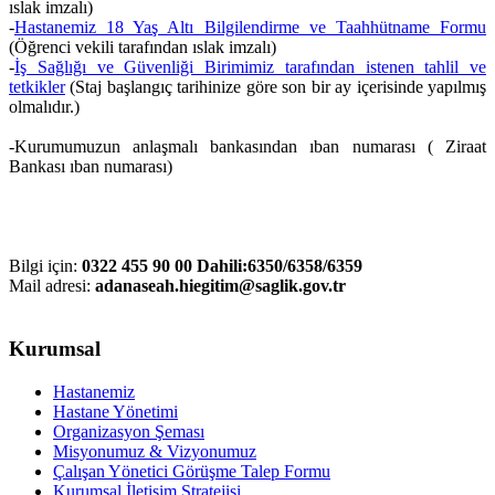
ıslak imzalı)
-
Hastanemiz 18 Yaş Altı Bilgilendirme ve Taahhütname Formu
(Öğrenci vekili tarafından ıslak imzalı)
-
İş Sağlığı ve Güvenliği Birimimiz tarafından istenen tahlil ve
tetkikler
(Staj başlangıç tarihinize göre son bir ay içerisinde yapılmış
olmalıdır.)
-Kurumumuzun anlaşmalı bankasından ıban numarası ( Ziraat
Bankası ıban numarası)
Bilgi için:
0322 455 90 00 Dahili:6350/6358/6359
Mail adresi:
adanaseah.hiegitim@saglik.gov.tr
Kurumsal
Hastanemiz
Hastane Yönetimi
Organizasyon Şeması
Misyonumuz & Vizyonumuz
Çalışan Yönetici Görüşme Talep Formu
Kurumsal İletişim Stratejisi