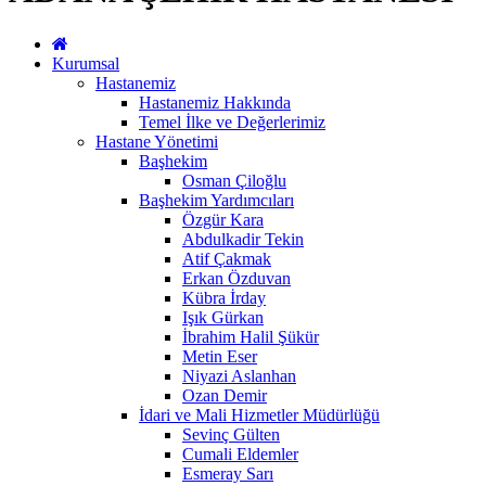
Kurumsal
Hastanemiz
Hastanemiz Hakkında
Temel İlke ve Değerlerimiz
Hastane Yönetimi
Başhekim
Osman Çiloğlu
Başhekim Yardımcıları
Özgür Kara
Abdulkadir Tekin
Atif Çakmak
Erkan Özduvan
Kübra İrday
Işık Gürkan
İbrahim Halil Şükür
Metin Eser
Niyazi Aslanhan
Ozan Demir
İdari ve Mali Hizmetler Müdürlüğü
Sevinç Gülten
Cumali Eldemler
Esmeray Sarı