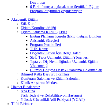
Duyurusu
6 Farklı branşta açılacak olan Sertifikalı Eğitim
Programı duyuruları yayınlanmıştır.
Akademik Eğitim
Etik Kurul
Eğitim Koordinatörlüğü
Eğitim Planlama Kurulu (EPK)
Eğitim Planlama Kurulu (EPK) İletişim Bilgileri
Asistanlık Süreçleri
Program Protokolleri
TUK Kararı
Doçentlik Kriteri İçin Belge Talebi
SBÜ Tıpta Uzmanlık Eğitim Yönergesi
Tıpta ve Diş Hekimliğinden Uzmanlık Eğitim
Yönetmeliği
Bilimsel Çalışma Destek Puanlama Dökümanları
Bilimsel Katkı Başvuru Formları
Konferans Salonları ve Eğitim Salonları
Klinik Araştırma Merkezi
Hizmet Binalarımız
Ana Bina
Fizik Tedavi ve Rehabilitasyon Hastanesi
Yüksek Güvenlikli Adli Psikiyatri (YGAP)
Tıbbi Birimler