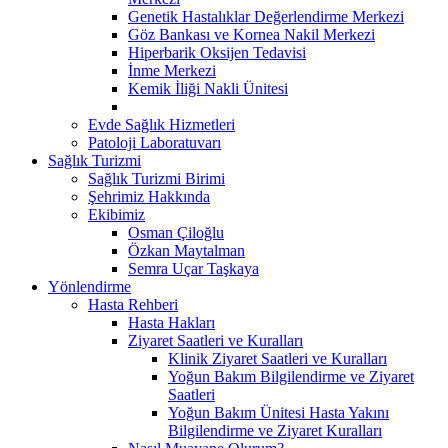
Genetik Hastalıklar Değerlendirme Merkezi
Göz Bankası ve Kornea Nakil Merkezi
Hiperbarik Oksijen Tedavisi
İnme Merkezi
Kemik İliği Nakli Ünitesi
Evde Sağlık Hizmetleri
Patoloji Laboratuvarı
Sağlık Turizmi
Sağlık Turizmi Birimi
Şehrimiz Hakkında
Ekibimiz
Osman Çiloğlu
Özkan Maytalman
Semra Uçar Taşkaya
Yönlendirme
Hasta Rehberi
Hasta Hakları
Ziyaret Saatleri ve Kuralları
Klinik Ziyaret Saatleri ve Kuralları
Yoğun Bakım Bilgilendirme ve Ziyaret
Saatleri
Yoğun Bakım Ünitesi Hasta Yakını
Bilgilendirme ve Ziyaret Kuralları