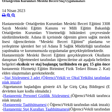
Ortaöğretim Kurumları Mesleki Beceri/Staj Uygulamaları
14 Nisan 2023
Hastanemizde Ortaöğretim Kurumları Mesleki Beceri Eğitimi 3308
Sayılı Mesleki Eğitim Kanunu ve Milli Eğitim Bakanlığı
Ortaöğretim Kurumları Yönetmeliği hükümleri çerçevesinde
sürdürülmektedir. Adana ili içerisinde öğrenim gören sağlık meslek
lisesi öğrencilerinin “Mesleki Beceri Eğitimi” planlama ve
yerleştirme işlemleri her yıl Adana İl Sağlık Müdürlüğü tarafından
yapılmakta ve kurumumuzda uygulamalar gerçekleştirilmektedir.
Hastanemizde Mesleki Beceri Eğitimi gerçekleştirecek Okulların
danışman Öğretmenleri tarafından öğrencilerine ait aşağıda belirtilen
belgeleri
eksiksiz ve staj başlangıç tarihinden en geç 15 gün önce
hastanemiz Hizmetiçi Eğitim Birimine( Fizik Tedavi Binası 2. Kat)
elden ulaştırmaları gerekmektedir.
--
Staj Sözleşmesi 3 adet (Öğrenci/Vekili ve Okul Yetkilisi tarafından
ıslak imzalı)
-Sigortanızın başladığını gösterir 4A İşe Giriş Çıkış Bildirgesi (E
devletten kare kodlu olmalıdır.)
-
Hastanemiz Personel Gizlilik Sözleşmesi
(Öğrenci/Vekili tarafınca
ıslak imzalı)
-
Hastanemiz Taahhütnamesi
( Öğrenci/Vekili tarafından ıslak imzalı)
-
Hastanemiz Staj Kuralları Taahhütnamesi
(Öğrenci/Vekili tarafından