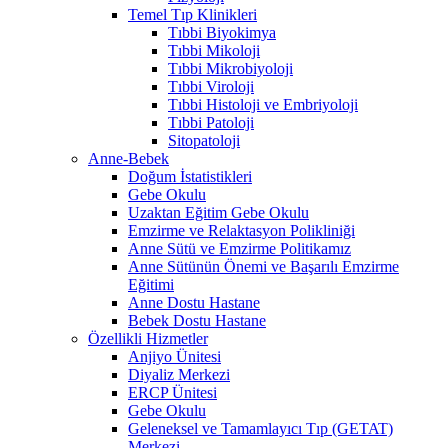
Temel Tıp Klinikleri
Tıbbi Biyokimya
Tıbbi Mikoloji
Tıbbi Mikrobiyoloji
Tıbbi Viroloji
Tıbbi Histoloji ve Embriyoloji
Tıbbi Patoloji
Sitopatoloji
Anne-Bebek
Doğum İstatistikleri
Gebe Okulu
Uzaktan Eğitim Gebe Okulu
Emzirme ve Relaktasyon Polikliniği
Anne Sütü ve Emzirme Politikamız
Anne Sütünün Önemi ve Başarılı Emzirme
Eğitimi
Anne Dostu Hastane
Bebek Dostu Hastane
Özellikli Hizmetler
Anjiyo Ünitesi
Diyaliz Merkezi
ERCP Ünitesi
Gebe Okulu
Geleneksel ve Tamamlayıcı Tıp (GETAT)
Merkezi