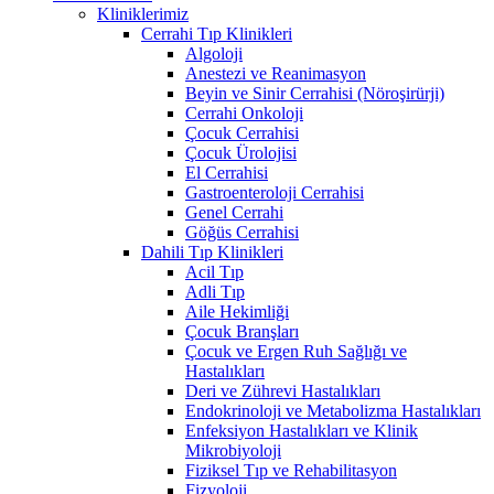
Kliniklerimiz
Cerrahi Tıp Klinikleri
Algoloji
Anestezi ve Reanimasyon
Beyin ve Sinir Cerrahisi (Nöroşirürji)
Cerrahi Onkoloji
Çocuk Cerrahisi
Çocuk Ürolojisi
El Cerrahisi
Gastroenteroloji Cerrahisi
Genel Cerrahi
Göğüs Cerrahisi
Dahili Tıp Klinikleri
Acil Tıp
Adli Tıp
Aile Hekimliği
Çocuk Branşları
Çocuk ve Ergen Ruh Sağlığı ve
Hastalıkları
Deri ve Zührevi Hastalıkları
Endokrinoloji ve Metabolizma Hastalıkları
Enfeksiyon Hastalıkları ve Klinik
Mikrobiyoloji
Fiziksel Tıp ve Rehabilitasyon
Fizyoloji