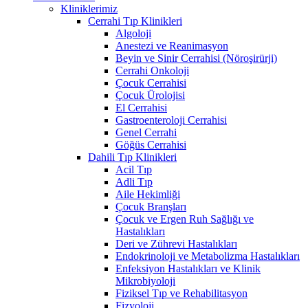
Kliniklerimiz
Cerrahi Tıp Klinikleri
Algoloji
Anestezi ve Reanimasyon
Beyin ve Sinir Cerrahisi (Nöroşirürji)
Cerrahi Onkoloji
Çocuk Cerrahisi
Çocuk Ürolojisi
El Cerrahisi
Gastroenteroloji Cerrahisi
Genel Cerrahi
Göğüs Cerrahisi
Dahili Tıp Klinikleri
Acil Tıp
Adli Tıp
Aile Hekimliği
Çocuk Branşları
Çocuk ve Ergen Ruh Sağlığı ve
Hastalıkları
Deri ve Zührevi Hastalıkları
Endokrinoloji ve Metabolizma Hastalıkları
Enfeksiyon Hastalıkları ve Klinik
Mikrobiyoloji
Fiziksel Tıp ve Rehabilitasyon
Fizyoloji