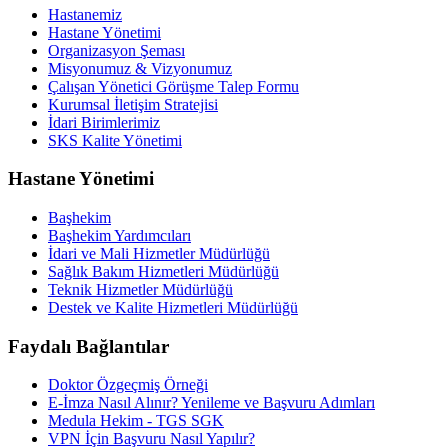
Hastanemiz
Hastane Yönetimi
Organizasyon Şeması
Misyonumuz & Vizyonumuz
Çalışan Yönetici Görüşme Talep Formu
Kurumsal İletişim Stratejisi
İdari Birimlerimiz
SKS Kalite Yönetimi
Hastane Yönetimi
Başhekim
Başhekim Yardımcıları
İdari ve Mali Hizmetler Müdürlüğü
Sağlık Bakım Hizmetleri Müdürlüğü
Teknik Hizmetler Müdürlüğü
Destek ve Kalite Hizmetleri Müdürlüğü
Faydalı Bağlantılar
Doktor Özgeçmiş Örneği
E-İmza Nasıl Alınır? Yenileme ve Başvuru Adımları
Medula Hekim - TGS SGK
VPN İçin Başvuru Nasıl Yapılır?