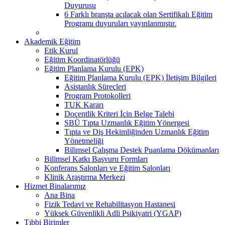
Duyurusu
6 Farklı branşta açılacak olan Sertifikalı Eğitim
Programı duyuruları yayınlanmıştır.
Akademik Eğitim
Etik Kurul
Eğitim Koordinatörlüğü
Eğitim Planlama Kurulu (EPK)
Eğitim Planlama Kurulu (EPK) İletişim Bilgileri
Asistanlık Süreçleri
Program Protokolleri
TUK Kararı
Doçentlik Kriteri İçin Belge Talebi
SBÜ Tıpta Uzmanlık Eğitim Yönergesi
Tıpta ve Diş Hekimliğinden Uzmanlık Eğitim
Yönetmeliği
Bilimsel Çalışma Destek Puanlama Dökümanları
Bilimsel Katkı Başvuru Formları
Konferans Salonları ve Eğitim Salonları
Klinik Araştırma Merkezi
Hizmet Binalarımız
Ana Bina
Fizik Tedavi ve Rehabilitasyon Hastanesi
Yüksek Güvenlikli Adli Psikiyatri (YGAP)
Tıbbi Birimler