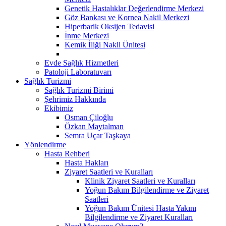
Genetik Hastalıklar Değerlendirme Merkezi
Göz Bankası ve Kornea Nakil Merkezi
Hiperbarik Oksijen Tedavisi
İnme Merkezi
Kemik İliği Nakli Ünitesi
Evde Sağlık Hizmetleri
Patoloji Laboratuvarı
Sağlık Turizmi
Sağlık Turizmi Birimi
Şehrimiz Hakkında
Ekibimiz
Osman Çiloğlu
Özkan Maytalman
Semra Uçar Taşkaya
Yönlendirme
Hasta Rehberi
Hasta Hakları
Ziyaret Saatleri ve Kuralları
Klinik Ziyaret Saatleri ve Kuralları
Yoğun Bakım Bilgilendirme ve Ziyaret
Saatleri
Yoğun Bakım Ünitesi Hasta Yakını
Bilgilendirme ve Ziyaret Kuralları