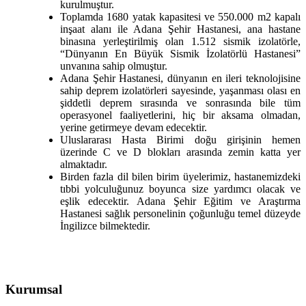
kurulmuştur.
Toplamda 1680 yatak kapasitesi ve 550.000 m2 kapalı
inşaat alanı ile Adana Şehir Hastanesi, ana hastane
binasına yerleştirilmiş olan 1.512 sismik izolatörle,
“Dünyanın En Büyük Sismik İzolatörlü Hastanesi”
unvanına sahip olmuştur.
Adana Şehir Hastanesi, dünyanın en ileri teknolojisine
sahip deprem izolatörleri sayesinde, yaşanması olası en
şiddetli deprem sırasında ve sonrasında bile tüm
operasyonel faaliyetlerini, hiç bir aksama olmadan,
yerine getirmeye devam edecektir.
Uluslararası Hasta Birimi doğu girişinin hemen
üzerinde C ve D blokları arasında zemin katta yer
almaktadır.
Birden fazla dil bilen birim üyelerimiz, hastanemizdeki
tıbbi yolculuğunuz boyunca size yardımcı olacak ve
eşlik edecektir. Adana Şehir Eğitim ve Araştırma
Hastanesi sağlık personelinin çoğunluğu temel düzeyde
İngilizce bilmektedir.
Kurumsal