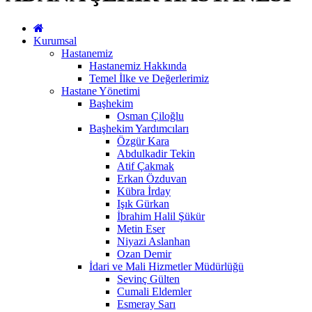
Kurumsal
Hastanemiz
Hastanemiz Hakkında
Temel İlke ve Değerlerimiz
Hastane Yönetimi
Başhekim
Osman Çiloğlu
Başhekim Yardımcıları
Özgür Kara
Abdulkadir Tekin
Atif Çakmak
Erkan Özduvan
Kübra İrday
Işık Gürkan
İbrahim Halil Şükür
Metin Eser
Niyazi Aslanhan
Ozan Demir
İdari ve Mali Hizmetler Müdürlüğü
Sevinç Gülten
Cumali Eldemler
Esmeray Sarı