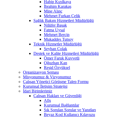
Habip Kızılkaya
İbrahim Karakaş
Mine Alınç
Mehmet Furkan Çelik
Sağlık Bakım Hizmetleri Müdürlüğü
Nilüfer Başak
Fatma Uysal
Mehmet Berçin
Mukaddes Tutsoy
Teknik Hizmetler Müdürlüğü
Seyhan Çolak
Destek ve Kalite Hizmetleri Müdürlüğü
Ömer Faruk Kuvvetli
Oğuzhan Kan
Reşid Özyüksel
Organizasyon Şeması
Misyonumuz & Vizyonumuz
Çalışan Yönetici Görüşme Talep Formu
Kurumsal İletişim Stratejisi
İdari Birimlerimiz
Çalışan Hakları ve Güvenliği
Afiş
Kurumsal Bağlantılar
Sık Sorulan Sorular ve Yanıtları
Beyaz Kod Kullanıcı Kılavuzu