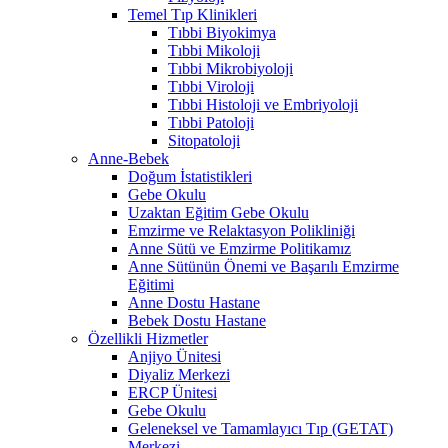
Temel Tıp Klinikleri
Tıbbi Biyokimya
Tıbbi Mikoloji
Tıbbi Mikrobiyoloji
Tıbbi Viroloji
Tıbbi Histoloji ve Embriyoloji
Tıbbi Patoloji
Sitopatoloji
Anne-Bebek
Doğum İstatistikleri
Gebe Okulu
Uzaktan Eğitim Gebe Okulu
Emzirme ve Relaktasyon Polikliniği
Anne Sütü ve Emzirme Politikamız
Anne Sütünün Önemi ve Başarılı Emzirme
Eğitimi
Anne Dostu Hastane
Bebek Dostu Hastane
Özellikli Hizmetler
Anjiyo Ünitesi
Diyaliz Merkezi
ERCP Ünitesi
Gebe Okulu
Geleneksel ve Tamamlayıcı Tıp (GETAT)
Merkezi