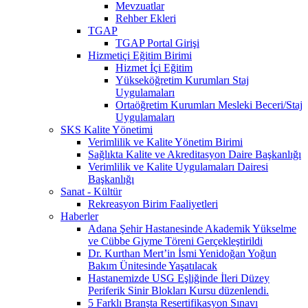
Mevzuatlar
Rehber Ekleri
TGAP
TGAP Portal Girişi
Hizmetiçi Eğitim Birimi
Hizmet İçi Eğitim
Yükseköğretim Kurumları Staj
Uygulamaları
Ortaöğretim Kurumları Mesleki Beceri/Staj
Uygulamaları
SKS Kalite Yönetimi
Verimlilik ve Kalite Yönetim Birimi
Sağlıkta Kalite ve Akreditasyon Daire Başkanlığı
Verimlilik ve Kalite Uygulamaları Dairesi
Başkanlığı
Sanat - Kültür
Rekreasyon Birim Faaliyetleri
Haberler
Adana Şehir Hastanesinde Akademik Yükselme
ve Cübbe Giyme Töreni Gerçekleştirildi
Dr. Kurthan Mert’in İsmi Yenidoğan Yoğun
Bakım Ünitesinde Yaşatılacak
Hastanemizde USG Eşliğinde İleri Düzey
Periferik Sinir Blokları Kursu düzenlendi.
5 Farklı Branşta Resertifikasyon Sınavı