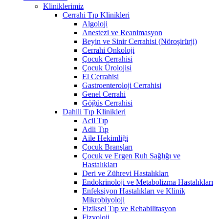
Kliniklerimiz
Cerrahi Tıp Klinikleri
Algoloji
Anestezi ve Reanimasyon
Beyin ve Sinir Cerrahisi (Nöroşirürji)
Cerrahi Onkoloji
Çocuk Cerrahisi
Çocuk Ürolojisi
El Cerrahisi
Gastroenteroloji Cerrahisi
Genel Cerrahi
Göğüs Cerrahisi
Dahili Tıp Klinikleri
Acil Tıp
Adli Tıp
Aile Hekimliği
Çocuk Branşları
Çocuk ve Ergen Ruh Sağlığı ve
Hastalıkları
Deri ve Zührevi Hastalıkları
Endokrinoloji ve Metabolizma Hastalıkları
Enfeksiyon Hastalıkları ve Klinik
Mikrobiyoloji
Fiziksel Tıp ve Rehabilitasyon
Fizyoloji