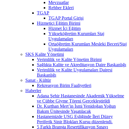
Mevzuatlar
Rehber Ekleri
TGAP
TGAP Portal Girişi
Hizmetiçi Eğitim Birimi
Hizmet İçi Eğitim
Yükseköğretim Kurumları Staj
Uygulamaları
Ortaöğretim Kurumları Mesleki Beceri/Staj
Uygulamaları
SKS Kalite Yönetimi
Verimlilik ve Kalite Yönetim Birimi
Sağlıkta Kalite ve Akreditasyon Daire Başkanlığı
Verimlilik ve Kalite Uygulamaları Dairesi
Başkanlığı
Sanat - Kültür
Rekreasyon Birim Faaliyetleri
Haberler
Adana Şehir Hastanesinde Akademik Yükselme
ve Cübbe Giyme Töreni Gerçekleştirildi
Dr. Kurthan Mert’in İsmi Yenidoğan Yoğun
Bakım Ünitesinde Yaşatılacak
Hastanemizde USG Eşliğinde İleri Düzey
Periferik Sinir Blokları Kursu düzenlendi.
5 Farklı Branşta Resertifikasyon Sınavı