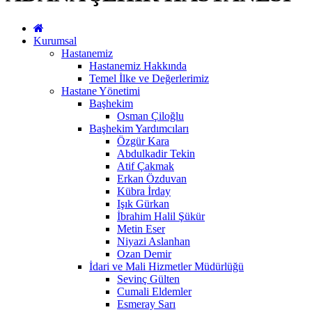
Kurumsal
Hastanemiz
Hastanemiz Hakkında
Temel İlke ve Değerlerimiz
Hastane Yönetimi
Başhekim
Osman Çiloğlu
Başhekim Yardımcıları
Özgür Kara
Abdulkadir Tekin
Atif Çakmak
Erkan Özduvan
Kübra İrday
Işık Gürkan
İbrahim Halil Şükür
Metin Eser
Niyazi Aslanhan
Ozan Demir
İdari ve Mali Hizmetler Müdürlüğü
Sevinç Gülten
Cumali Eldemler
Esmeray Sarı