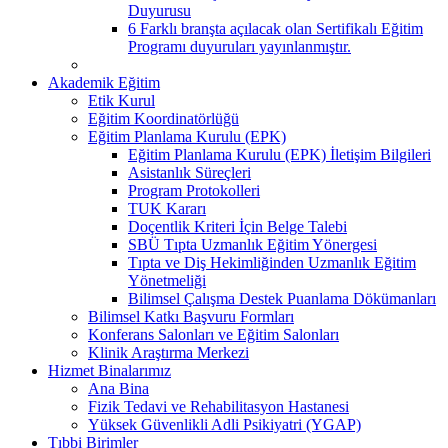
Duyurusu
6 Farklı branşta açılacak olan Sertifikalı Eğitim
Programı duyuruları yayınlanmıştır.
Akademik Eğitim
Etik Kurul
Eğitim Koordinatörlüğü
Eğitim Planlama Kurulu (EPK)
Eğitim Planlama Kurulu (EPK) İletişim Bilgileri
Asistanlık Süreçleri
Program Protokolleri
TUK Kararı
Doçentlik Kriteri İçin Belge Talebi
SBÜ Tıpta Uzmanlık Eğitim Yönergesi
Tıpta ve Diş Hekimliğinden Uzmanlık Eğitim
Yönetmeliği
Bilimsel Çalışma Destek Puanlama Dökümanları
Bilimsel Katkı Başvuru Formları
Konferans Salonları ve Eğitim Salonları
Klinik Araştırma Merkezi
Hizmet Binalarımız
Ana Bina
Fizik Tedavi ve Rehabilitasyon Hastanesi
Yüksek Güvenlikli Adli Psikiyatri (YGAP)
Tıbbi Birimler