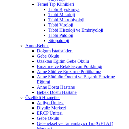
Temel Tıp Klinikleri
Tıbbi Biyokimya
Tıbbi Mikoloji
Tıbbi Mikrobiyoloji
Tıbbi Viroloji
Tıbbi Histoloji ve Embriyoloji
Tıbbi Patoloji
Sitopatoloji
Anne-Bebek
Doğum İstatistikleri
Gebe Okulu
Uzaktan Eğitim Gebe Okulu
Emzirme ve Relaktasyon Polikliniği
Anne Sütü ve Emzirme Politikamız
Anne Sütünün Önemi ve Başarılı Emzirme
Eğitimi
Anne Dostu Hastane
Bebek Dostu Hastane
Özellikli Hizmetler
Anjiyo Ünitesi
Diyaliz Merkezi
ERCP Ünitesi
Gebe Okulu
Geleneksel ve Tamamlayıcı Tıp (GETAT)
Merkezi