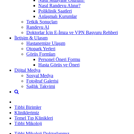
Nasıl Muayane Olurum?
Nasıl Randevu Alınır?
Poliklinik Saatleri
Anlaşmalı Kurumlar
Tetkik Sonuçları
Randevu Al
Doktorlar İçin E-İmza ve VPN Başvuru Rehberi
İletişim & Ulaşım
Hastanemize Ulaşım
Otopark Yerleri
Görüş Formları
Personel Öneri Formu
Hasta Görüş ve Öneri
Dijital Medya
Sosyal Medya
Fotoğraf Galerisi
Sağlık Takvimi
Tıbbi Birimler
Kliniklerimiz
Temel Tıp Klinikleri
Tıbbi Mikoloji
Tıbbi Mikoloji Doktorlarımız