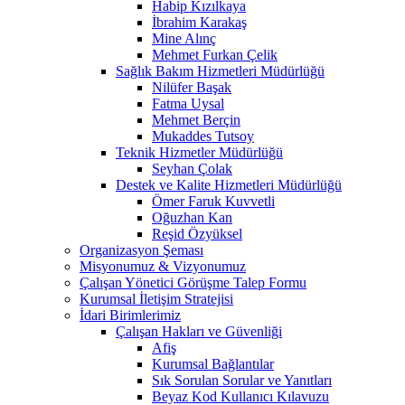
Habip Kızılkaya
İbrahim Karakaş
Mine Alınç
Mehmet Furkan Çelik
Sağlık Bakım Hizmetleri Müdürlüğü
Nilüfer Başak
Fatma Uysal
Mehmet Berçin
Mukaddes Tutsoy
Teknik Hizmetler Müdürlüğü
Seyhan Çolak
Destek ve Kalite Hizmetleri Müdürlüğü
Ömer Faruk Kuvvetli
Oğuzhan Kan
Reşid Özyüksel
Organizasyon Şeması
Misyonumuz & Vizyonumuz
Çalışan Yönetici Görüşme Talep Formu
Kurumsal İletişim Stratejisi
İdari Birimlerimiz
Çalışan Hakları ve Güvenliği
Afiş
Kurumsal Bağlantılar
Sık Sorulan Sorular ve Yanıtları
Beyaz Kod Kullanıcı Kılavuzu