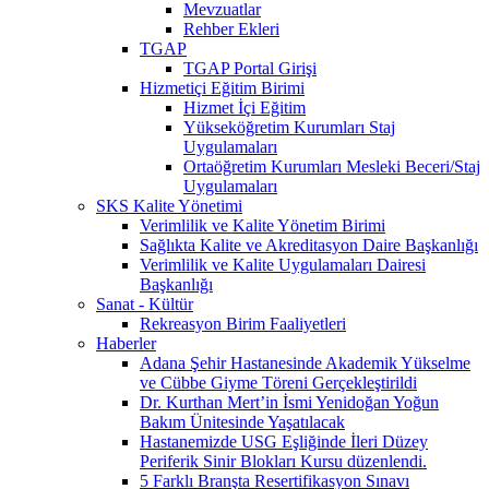
Mevzuatlar
Rehber Ekleri
TGAP
TGAP Portal Girişi
Hizmetiçi Eğitim Birimi
Hizmet İçi Eğitim
Yükseköğretim Kurumları Staj
Uygulamaları
Ortaöğretim Kurumları Mesleki Beceri/Staj
Uygulamaları
SKS Kalite Yönetimi
Verimlilik ve Kalite Yönetim Birimi
Sağlıkta Kalite ve Akreditasyon Daire Başkanlığı
Verimlilik ve Kalite Uygulamaları Dairesi
Başkanlığı
Sanat - Kültür
Rekreasyon Birim Faaliyetleri
Haberler
Adana Şehir Hastanesinde Akademik Yükselme
ve Cübbe Giyme Töreni Gerçekleştirildi
Dr. Kurthan Mert’in İsmi Yenidoğan Yoğun
Bakım Ünitesinde Yaşatılacak
Hastanemizde USG Eşliğinde İleri Düzey
Periferik Sinir Blokları Kursu düzenlendi.
5 Farklı Branşta Resertifikasyon Sınavı