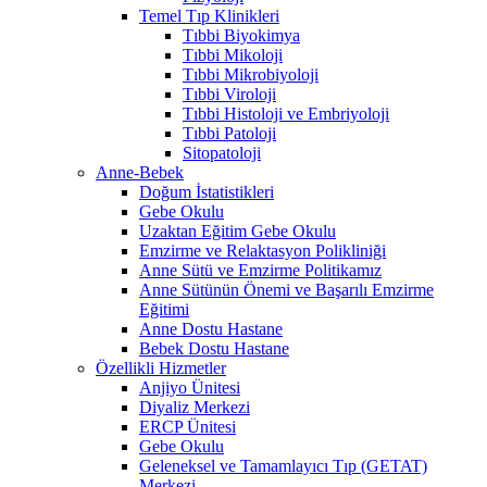
Temel Tıp Klinikleri
Tıbbi Biyokimya
Tıbbi Mikoloji
Tıbbi Mikrobiyoloji
Tıbbi Viroloji
Tıbbi Histoloji ve Embriyoloji
Tıbbi Patoloji
Sitopatoloji
Anne-Bebek
Doğum İstatistikleri
Gebe Okulu
Uzaktan Eğitim Gebe Okulu
Emzirme ve Relaktasyon Polikliniği
Anne Sütü ve Emzirme Politikamız
Anne Sütünün Önemi ve Başarılı Emzirme
Eğitimi
Anne Dostu Hastane
Bebek Dostu Hastane
Özellikli Hizmetler
Anjiyo Ünitesi
Diyaliz Merkezi
ERCP Ünitesi
Gebe Okulu
Geleneksel ve Tamamlayıcı Tıp (GETAT)
Merkezi