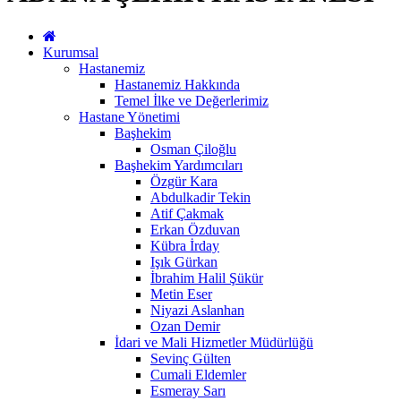
Kurumsal
Hastanemiz
Hastanemiz Hakkında
Temel İlke ve Değerlerimiz
Hastane Yönetimi
Başhekim
Osman Çiloğlu
Başhekim Yardımcıları
Özgür Kara
Abdulkadir Tekin
Atif Çakmak
Erkan Özduvan
Kübra İrday
Işık Gürkan
İbrahim Halil Şükür
Metin Eser
Niyazi Aslanhan
Ozan Demir
İdari ve Mali Hizmetler Müdürlüğü
Sevinç Gülten
Cumali Eldemler
Esmeray Sarı