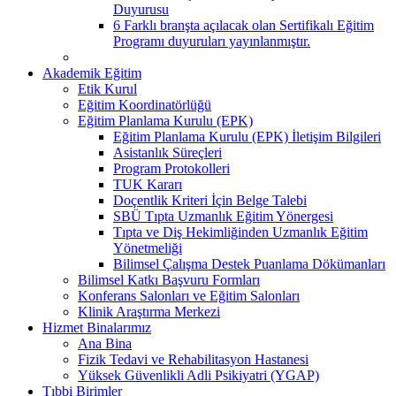
Duyurusu
6 Farklı branşta açılacak olan Sertifikalı Eğitim
Programı duyuruları yayınlanmıştır.
Akademik Eğitim
Etik Kurul
Eğitim Koordinatörlüğü
Eğitim Planlama Kurulu (EPK)
Eğitim Planlama Kurulu (EPK) İletişim Bilgileri
Asistanlık Süreçleri
Program Protokolleri
TUK Kararı
Doçentlik Kriteri İçin Belge Talebi
SBÜ Tıpta Uzmanlık Eğitim Yönergesi
Tıpta ve Diş Hekimliğinden Uzmanlık Eğitim
Yönetmeliği
Bilimsel Çalışma Destek Puanlama Dökümanları
Bilimsel Katkı Başvuru Formları
Konferans Salonları ve Eğitim Salonları
Klinik Araştırma Merkezi
Hizmet Binalarımız
Ana Bina
Fizik Tedavi ve Rehabilitasyon Hastanesi
Yüksek Güvenlikli Adli Psikiyatri (YGAP)
Tıbbi Birimler