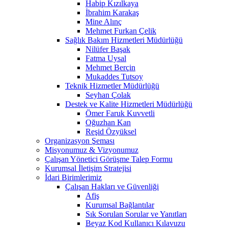
Habip Kızılkaya
İbrahim Karakaş
Mine Alınç
Mehmet Furkan Çelik
Sağlık Bakım Hizmetleri Müdürlüğü
Nilüfer Başak
Fatma Uysal
Mehmet Berçin
Mukaddes Tutsoy
Teknik Hizmetler Müdürlüğü
Seyhan Çolak
Destek ve Kalite Hizmetleri Müdürlüğü
Ömer Faruk Kuvvetli
Oğuzhan Kan
Reşid Özyüksel
Organizasyon Şeması
Misyonumuz & Vizyonumuz
Çalışan Yönetici Görüşme Talep Formu
Kurumsal İletişim Stratejisi
İdari Birimlerimiz
Çalışan Hakları ve Güvenliği
Afiş
Kurumsal Bağlantılar
Sık Sorulan Sorular ve Yanıtları
Beyaz Kod Kullanıcı Kılavuzu