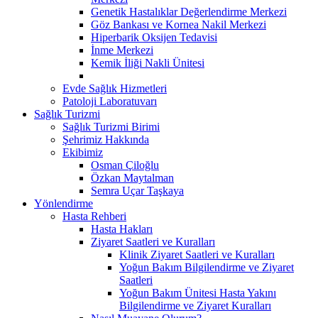
Genetik Hastalıklar Değerlendirme Merkezi
Göz Bankası ve Kornea Nakil Merkezi
Hiperbarik Oksijen Tedavisi
İnme Merkezi
Kemik İliği Nakli Ünitesi
Evde Sağlık Hizmetleri
Patoloji Laboratuvarı
Sağlık Turizmi
Sağlık Turizmi Birimi
Şehrimiz Hakkında
Ekibimiz
Osman Çiloğlu
Özkan Maytalman
Semra Uçar Taşkaya
Yönlendirme
Hasta Rehberi
Hasta Hakları
Ziyaret Saatleri ve Kuralları
Klinik Ziyaret Saatleri ve Kuralları
Yoğun Bakım Bilgilendirme ve Ziyaret
Saatleri
Yoğun Bakım Ünitesi Hasta Yakını
Bilgilendirme ve Ziyaret Kuralları