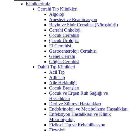
Kliniklerimiz
Cerrahi Tıp Klinikleri
Algoloji
Anestezi ve Reanimasyon
Beyin ve Sinir Cerrahisi (Nöroşirürji)
Cerrahi Onkoloji
Çocuk Cerrahisi
Çocuk Ürolojisi
El Cerrahisi
Gastroenteroloji Cerrahisi
Genel Cerrahi
Göğüs Cerrahisi
Dahili Tıp Klinikleri
Acil Tıp
Adli Tıp
Aile Hekimliği
Çocuk Branşları
Çocuk ve Ergen Ruh Sağlığı ve
Hastalıkları
Deri ve Zührevi Hastalıkları
Endokrinoloji ve Metabolizma Hastalıkları
Enfeksiyon Hastalıkları ve Klinik
Mikrobiyoloji
Fiziksel Tıp ve Rehabilitasyon
Fizyoloji