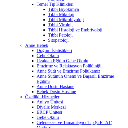
Temel Tıp Klinikleri
Tıbbi Biyokimya
Tıbbi Mikoloji
Tıbbi Mikrobiyoloji
Tıbbi Viroloji
Tıbbi Histoloji ve Embriyoloji
Tıbbi Patoloji
Sitopatoloji
Anne-Bebek
Doğum İstatistikleri
Gebe Okulu
Uzaktan Eğitim Gebe Okulu
Emzirme ve Relaktasyon Polikliniği
Anne Sütü ve Emzirme Politikamız
Anne Sütünün Önemi ve Başarılı Emzirme
Eğitimi
Anne Dostu Hastane
Bebek Dostu Hastane
Özellikli Hizmetler
Anjiyo Ünitesi
Diyaliz Merkezi
ERCP Ünitesi
Gebe Okulu
Geleneksel ve Tamamlayıcı Tıp (GETAT)
Merkezi