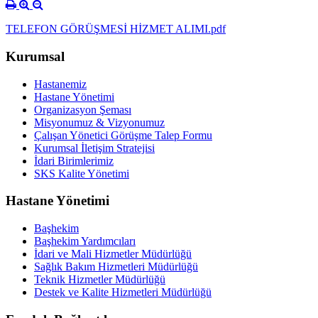
TELEFON GÖRÜŞMESİ HİZMET ALIMI.pdf
Kurumsal
Hastanemiz
Hastane Yönetimi
Organizasyon Şeması
Misyonumuz & Vizyonumuz
Çalışan Yönetici Görüşme Talep Formu
Kurumsal İletişim Stratejisi
İdari Birimlerimiz
SKS Kalite Yönetimi
Hastane Yönetimi
Başhekim
Başhekim Yardımcıları
İdari ve Mali Hizmetler Müdürlüğü
Sağlık Bakım Hizmetleri Müdürlüğü
Teknik Hizmetler Müdürlüğü
Destek ve Kalite Hizmetleri Müdürlüğü