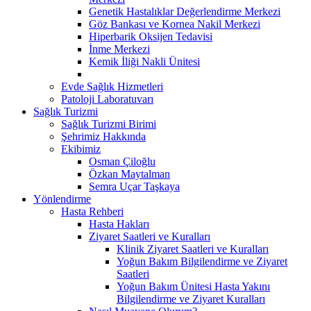
Genetik Hastalıklar Değerlendirme Merkezi
Göz Bankası ve Kornea Nakil Merkezi
Hiperbarik Oksijen Tedavisi
İnme Merkezi
Kemik İliği Nakli Ünitesi
Evde Sağlık Hizmetleri
Patoloji Laboratuvarı
Sağlık Turizmi
Sağlık Turizmi Birimi
Şehrimiz Hakkında
Ekibimiz
Osman Çiloğlu
Özkan Maytalman
Semra Uçar Taşkaya
Yönlendirme
Hasta Rehberi
Hasta Hakları
Ziyaret Saatleri ve Kuralları
Klinik Ziyaret Saatleri ve Kuralları
Yoğun Bakım Bilgilendirme ve Ziyaret
Saatleri
Yoğun Bakım Ünitesi Hasta Yakını
Bilgilendirme ve Ziyaret Kuralları