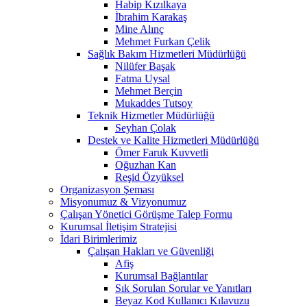
Habip Kızılkaya
İbrahim Karakaş
Mine Alınç
Mehmet Furkan Çelik
Sağlık Bakım Hizmetleri Müdürlüğü
Nilüfer Başak
Fatma Uysal
Mehmet Berçin
Mukaddes Tutsoy
Teknik Hizmetler Müdürlüğü
Seyhan Çolak
Destek ve Kalite Hizmetleri Müdürlüğü
Ömer Faruk Kuvvetli
Oğuzhan Kan
Reşid Özyüksel
Organizasyon Şeması
Misyonumuz & Vizyonumuz
Çalışan Yönetici Görüşme Talep Formu
Kurumsal İletişim Stratejisi
İdari Birimlerimiz
Çalışan Hakları ve Güvenliği
Afiş
Kurumsal Bağlantılar
Sık Sorulan Sorular ve Yanıtları
Beyaz Kod Kullanıcı Kılavuzu