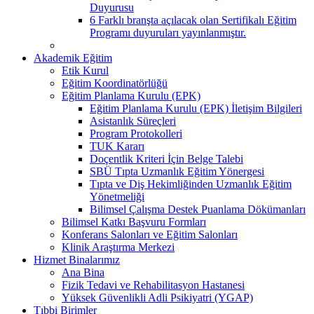
Duyurusu
6 Farklı branşta açılacak olan Sertifikalı Eğitim
Programı duyuruları yayınlanmıştır.
Akademik Eğitim
Etik Kurul
Eğitim Koordinatörlüğü
Eğitim Planlama Kurulu (EPK)
Eğitim Planlama Kurulu (EPK) İletişim Bilgileri
Asistanlık Süreçleri
Program Protokolleri
TUK Kararı
Doçentlik Kriteri İçin Belge Talebi
SBÜ Tıpta Uzmanlık Eğitim Yönergesi
Tıpta ve Diş Hekimliğinden Uzmanlık Eğitim
Yönetmeliği
Bilimsel Çalışma Destek Puanlama Dökümanları
Bilimsel Katkı Başvuru Formları
Konferans Salonları ve Eğitim Salonları
Klinik Araştırma Merkezi
Hizmet Binalarımız
Ana Bina
Fizik Tedavi ve Rehabilitasyon Hastanesi
Yüksek Güvenlikli Adli Psikiyatri (YGAP)
Tıbbi Birimler