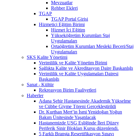
Mevzuatlar
Rehber Ekleri
TGAP
TGAP Portal Girişi
Hizmetiçi Eğitim Birimi
Hizmet İçi Eğitim
Yükseköğretim Kurumları Staj
Uygulamaları
Ortaöğretim Kurumları Mesleki Beceri/Staj
Uygulamaları
SKS Kalite Yönetimi
Verimlilik ve Kalite Yönetim Birimi
Sağlıkta Kalite ve Akreditasyon Daire Başkanlığı
Verimlilik ve Kalite Uygulamaları Dairesi
Başkanlığı
Sanat - Kültür
Rekreasyon Birim Faaliyetleri
Haberler
Adana Şehir Hastanesinde Akademik Yükselme
ve Cübbe Giyme Töreni Gerçekleştirildi
Dr. Kurthan Mert’in İsmi Yenidoğan Yoğun
Bakım Ünitesinde Yaşatılacak
Hastanemizde USG Eşliğinde İleri Düzey
Periferik Sinir Blokları Kursu düzenlendi.
5 Farklı Branşta Resertifikasyon Sınavı