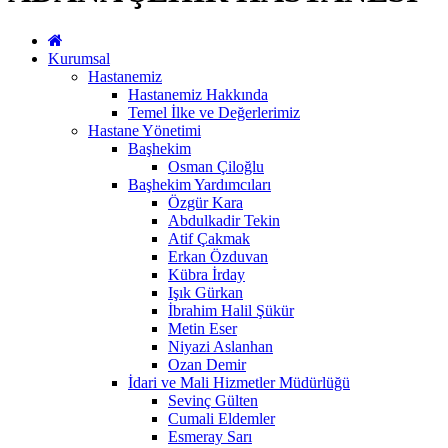
Kurumsal
Hastanemiz
Hastanemiz Hakkında
Temel İlke ve Değerlerimiz
Hastane Yönetimi
Başhekim
Osman Çiloğlu
Başhekim Yardımcıları
Özgür Kara
Abdulkadir Tekin
Atif Çakmak
Erkan Özduvan
Kübra İrday
Işık Gürkan
İbrahim Halil Şükür
Metin Eser
Niyazi Aslanhan
Ozan Demir
İdari ve Mali Hizmetler Müdürlüğü
Sevinç Gülten
Cumali Eldemler
Esmeray Sarı