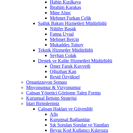
Habip Kızılkaya
İbrahim Karakaş
Mine Alınç
Mehmet Furkan Çelik
Sağlık Bakım Hizmetleri Müdürlüğü
Nilüfer Başak
Fatma Uysal
Mehmet Berçin
Mukaddes Tutsoy
Teknik Hizmetler Müdürlüğü
Seyhan Çolak
Destek ve Kalite Hizmetleri Müdürlüğü
Ömer Faruk Kuvvetli
Oğuzhan Kan
Reşid Özyüksel
Organizasyon Şeması
Misyonumuz & Vizyonumuz
Çalışan Yönetici Görüşme Talep Formu
Kurumsal İletişim Stratejisi
İdari Birimlerimiz
Çalışan Hakları ve Güvenliği
Afiş
Kurumsal Bağlantılar
Sık Sorulan Sorular ve Yanıtları
Beyaz Kod Kullanıcı Kılavuzu