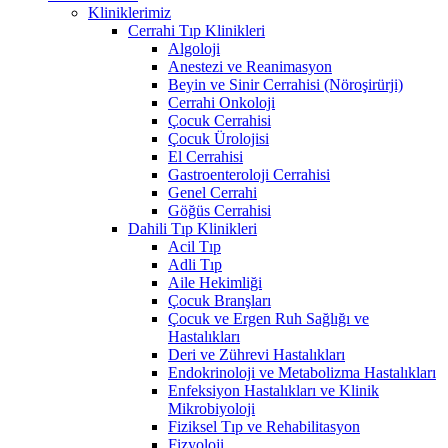
Kliniklerimiz
Cerrahi Tıp Klinikleri
Algoloji
Anestezi ve Reanimasyon
Beyin ve Sinir Cerrahisi (Nöroşirürji)
Cerrahi Onkoloji
Çocuk Cerrahisi
Çocuk Ürolojisi
El Cerrahisi
Gastroenteroloji Cerrahisi
Genel Cerrahi
Göğüs Cerrahisi
Dahili Tıp Klinikleri
Acil Tıp
Adli Tıp
Aile Hekimliği
Çocuk Branşları
Çocuk ve Ergen Ruh Sağlığı ve
Hastalıkları
Deri ve Zührevi Hastalıkları
Endokrinoloji ve Metabolizma Hastalıkları
Enfeksiyon Hastalıkları ve Klinik
Mikrobiyoloji
Fiziksel Tıp ve Rehabilitasyon
Fizyoloji