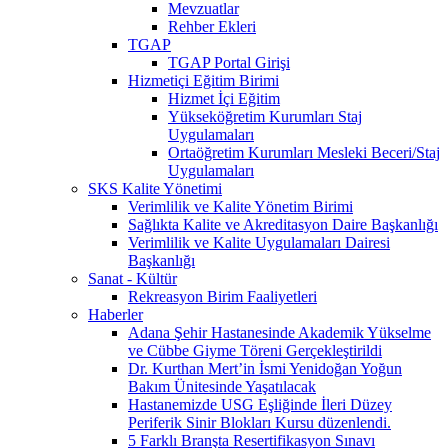
Mevzuatlar
Rehber Ekleri
TGAP
TGAP Portal Girişi
Hizmetiçi Eğitim Birimi
Hizmet İçi Eğitim
Yükseköğretim Kurumları Staj
Uygulamaları
Ortaöğretim Kurumları Mesleki Beceri/Staj
Uygulamaları
SKS Kalite Yönetimi
Verimlilik ve Kalite Yönetim Birimi
Sağlıkta Kalite ve Akreditasyon Daire Başkanlığı
Verimlilik ve Kalite Uygulamaları Dairesi
Başkanlığı
Sanat - Kültür
Rekreasyon Birim Faaliyetleri
Haberler
Adana Şehir Hastanesinde Akademik Yükselme
ve Cübbe Giyme Töreni Gerçekleştirildi
Dr. Kurthan Mert’in İsmi Yenidoğan Yoğun
Bakım Ünitesinde Yaşatılacak
Hastanemizde USG Eşliğinde İleri Düzey
Periferik Sinir Blokları Kursu düzenlendi.
5 Farklı Branşta Resertifikasyon Sınavı