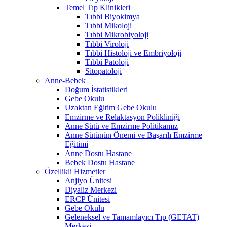
Temel Tıp Klinikleri
Tıbbi Biyokimya
Tıbbi Mikoloji
Tıbbi Mikrobiyoloji
Tıbbi Viroloji
Tıbbi Histoloji ve Embriyoloji
Tıbbi Patoloji
Sitopatoloji
Anne-Bebek
Doğum İstatistikleri
Gebe Okulu
Uzaktan Eğitim Gebe Okulu
Emzirme ve Relaktasyon Polikliniği
Anne Sütü ve Emzirme Politikamız
Anne Sütünün Önemi ve Başarılı Emzirme
Eğitimi
Anne Dostu Hastane
Bebek Dostu Hastane
Özellikli Hizmetler
Anjiyo Ünitesi
Diyaliz Merkezi
ERCP Ünitesi
Gebe Okulu
Geleneksel ve Tamamlayıcı Tıp (GETAT)
Merkezi