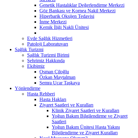
Genetik Hastalıklar Değerlendirme Merkezi
Göz Bankası ve Kornea Nakil Merkezi
Hiperbarik Oksijen Tedavisi
İnme Merkezi
Kemik İliği Nakli Ünitesi
Evde Sağlık Hizmetleri
Patoloji Laboratuvarı
Sağlık Turizmi
Sağlık Turizmi Birimi
Şehrimiz Hakkında
Ekibimiz
Osman Çiloğlu
Özkan Maytalman
Semra Uçar Taşkaya
Yönlendirme
Hasta Rehberi
Hasta Hakları
Ziyaret Saatleri ve Kuralları
Klinik Ziyaret Saatleri ve Kuralları
Yoğun Bakım Bilgilendirme ve Ziyaret
Saatleri
Yoğun Bakım Ünitesi Hasta Yakını
Bilgilendirme ve Ziyaret Kuralları