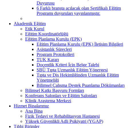
Duyurusu
6 Farklı branşta açılacak olan Sertifikalı Eğitim
Programı duyuruları yayınlanmıştır.
Akademik Eğitim
Etik Kurul
Eğitim Koordinatörlüğü
Eğitim Planlama Kurulu (EPK)
Eğitim Planlama Kurulu (EPK) İletişim Bilgileri
Asistanlık Süreçleri
Program Protokolleri
TUK Kararı
Doçentlik Kriteri İçin Belge Talebi
SBÜ Tıpta Uzmanlık Eğitim Yönergesi
Tıpta ve Diş Hekimliğinden Uzmanlık Eğitim
Yönetmeliği
Bilimsel Çalışma Destek Puanlama Dökümanları
Bilimsel Katkı Başvuru Formları
Konferans Salonları ve Eğitim Salonları
Klinik Araştırma Merkezi
Hizmet Binalarımız
Ana Bina
Fizik Tedavi ve Rehabilitasyon Hastanesi
Yüksek Güvenlikli Adli Psikiyatri (YGAP)
Tıbbi Birimler