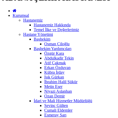
Kurumsal
Hastanemiz
Hastanemiz Hakkında
Temel İlke ve Değerlerimiz
Hastane Yönetimi
Başhekim
Osman Çiloğlu
Başhekim Yardımcıları
Özgür Kara
Abdulkadir Tekin
Atif Çakmak
Erkan Özduvan
Kübra İrday
Işık Gürkan
İbrahim Halil Şükür
Metin Eser
Niyazi Aslanhan
Ozan Demir
İdari ve Mali Hizmetler Müdürlüğü
Sevinç Gülten
Cumali Eldemler
Esmeray Sarı