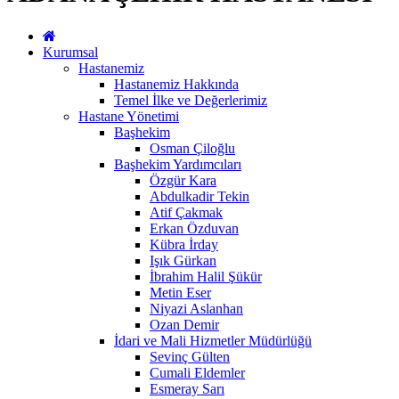
Kurumsal
Hastanemiz
Hastanemiz Hakkında
Temel İlke ve Değerlerimiz
Hastane Yönetimi
Başhekim
Osman Çiloğlu
Başhekim Yardımcıları
Özgür Kara
Abdulkadir Tekin
Atif Çakmak
Erkan Özduvan
Kübra İrday
Işık Gürkan
İbrahim Halil Şükür
Metin Eser
Niyazi Aslanhan
Ozan Demir
İdari ve Mali Hizmetler Müdürlüğü
Sevinç Gülten
Cumali Eldemler
Esmeray Sarı