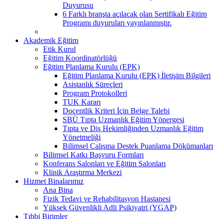
Duyurusu
6 Farklı branşta açılacak olan Sertifikalı Eğitim
Programı duyuruları yayınlanmıştır.
Akademik Eğitim
Etik Kurul
Eğitim Koordinatörlüğü
Eğitim Planlama Kurulu (EPK)
Eğitim Planlama Kurulu (EPK) İletişim Bilgileri
Asistanlık Süreçleri
Program Protokolleri
TUK Kararı
Doçentlik Kriteri İçin Belge Talebi
SBÜ Tıpta Uzmanlık Eğitim Yönergesi
Tıpta ve Diş Hekimliğinden Uzmanlık Eğitim
Yönetmeliği
Bilimsel Çalışma Destek Puanlama Dökümanları
Bilimsel Katkı Başvuru Formları
Konferans Salonları ve Eğitim Salonları
Klinik Araştırma Merkezi
Hizmet Binalarımız
Ana Bina
Fizik Tedavi ve Rehabilitasyon Hastanesi
Yüksek Güvenlikli Adli Psikiyatri (YGAP)
Tıbbi Birimler