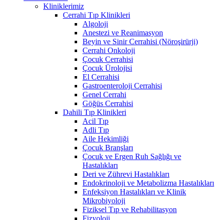
Kliniklerimiz
Cerrahi Tıp Klinikleri
Algoloji
Anestezi ve Reanimasyon
Beyin ve Sinir Cerrahisi (Nöroşirürji)
Cerrahi Onkoloji
Çocuk Cerrahisi
Çocuk Ürolojisi
El Cerrahisi
Gastroenteroloji Cerrahisi
Genel Cerrahi
Göğüs Cerrahisi
Dahili Tıp Klinikleri
Acil Tıp
Adli Tıp
Aile Hekimliği
Çocuk Branşları
Çocuk ve Ergen Ruh Sağlığı ve
Hastalıkları
Deri ve Zührevi Hastalıkları
Endokrinoloji ve Metabolizma Hastalıkları
Enfeksiyon Hastalıkları ve Klinik
Mikrobiyoloji
Fiziksel Tıp ve Rehabilitasyon
Fizyoloji