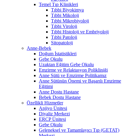
Temel Tıp Klinikleri
Tıbbi Biyokimya
Tıbbi Mikoloji
Tıbbi Mikrobiyoloji
Tıbbi Viroloji
Tıbbi Histoloji ve Embriyoloji
Tıbbi Patoloji
Sitopatoloji
Anne-Bebek
Doğum İstatistikleri
Gebe Okulu
Uzaktan Eğitim Gebe Okulu
Emzirme ve Relaktasyon Polikliniği
Anne Sütü ve Emzirme Politikamız
Anne Sütünün Önemi ve Başarılı Emzirme
Eğitimi
Anne Dostu Hastane
Bebek Dostu Hastane
Özellikli Hizmetler
Anjiyo Ünitesi
Diyaliz Merkezi
ERCP Ünitesi
Gebe Okulu
Geleneksel ve Tamamlayıcı Tıp (GETAT)
Merkezi