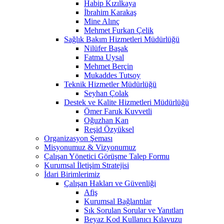
Habip Kızılkaya
İbrahim Karakaş
Mine Alınç
Mehmet Furkan Çelik
Sağlık Bakım Hizmetleri Müdürlüğü
Nilüfer Başak
Fatma Uysal
Mehmet Berçin
Mukaddes Tutsoy
Teknik Hizmetler Müdürlüğü
Seyhan Çolak
Destek ve Kalite Hizmetleri Müdürlüğü
Ömer Faruk Kuvvetli
Oğuzhan Kan
Reşid Özyüksel
Organizasyon Şeması
Misyonumuz & Vizyonumuz
Çalışan Yönetici Görüşme Talep Formu
Kurumsal İletişim Stratejisi
İdari Birimlerimiz
Çalışan Hakları ve Güvenliği
Afiş
Kurumsal Bağlantılar
Sık Sorulan Sorular ve Yanıtları
Beyaz Kod Kullanıcı Kılavuzu