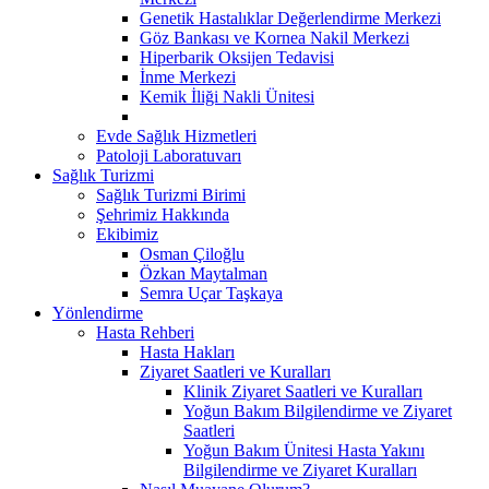
Genetik Hastalıklar Değerlendirme Merkezi
Göz Bankası ve Kornea Nakil Merkezi
Hiperbarik Oksijen Tedavisi
İnme Merkezi
Kemik İliği Nakli Ünitesi
Evde Sağlık Hizmetleri
Patoloji Laboratuvarı
Sağlık Turizmi
Sağlık Turizmi Birimi
Şehrimiz Hakkında
Ekibimiz
Osman Çiloğlu
Özkan Maytalman
Semra Uçar Taşkaya
Yönlendirme
Hasta Rehberi
Hasta Hakları
Ziyaret Saatleri ve Kuralları
Klinik Ziyaret Saatleri ve Kuralları
Yoğun Bakım Bilgilendirme ve Ziyaret
Saatleri
Yoğun Bakım Ünitesi Hasta Yakını
Bilgilendirme ve Ziyaret Kuralları