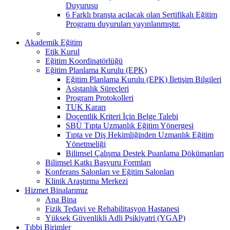
Duyurusu
6 Farklı branşta açılacak olan Sertifikalı Eğitim
Programı duyuruları yayınlanmıştır.
Akademik Eğitim
Etik Kurul
Eğitim Koordinatörlüğü
Eğitim Planlama Kurulu (EPK)
Eğitim Planlama Kurulu (EPK) İletişim Bilgileri
Asistanlık Süreçleri
Program Protokolleri
TUK Kararı
Doçentlik Kriteri İçin Belge Talebi
SBÜ Tıpta Uzmanlık Eğitim Yönergesi
Tıpta ve Diş Hekimliğinden Uzmanlık Eğitim
Yönetmeliği
Bilimsel Çalışma Destek Puanlama Dökümanları
Bilimsel Katkı Başvuru Formları
Konferans Salonları ve Eğitim Salonları
Klinik Araştırma Merkezi
Hizmet Binalarımız
Ana Bina
Fizik Tedavi ve Rehabilitasyon Hastanesi
Yüksek Güvenlikli Adli Psikiyatri (YGAP)
Tıbbi Birimler