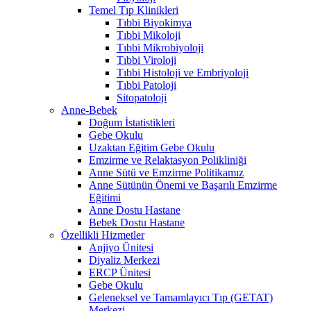
Temel Tıp Klinikleri
Tıbbi Biyokimya
Tıbbi Mikoloji
Tıbbi Mikrobiyoloji
Tıbbi Viroloji
Tıbbi Histoloji ve Embriyoloji
Tıbbi Patoloji
Sitopatoloji
Anne-Bebek
Doğum İstatistikleri
Gebe Okulu
Uzaktan Eğitim Gebe Okulu
Emzirme ve Relaktasyon Polikliniği
Anne Sütü ve Emzirme Politikamız
Anne Sütünün Önemi ve Başarılı Emzirme
Eğitimi
Anne Dostu Hastane
Bebek Dostu Hastane
Özellikli Hizmetler
Anjiyo Ünitesi
Diyaliz Merkezi
ERCP Ünitesi
Gebe Okulu
Geleneksel ve Tamamlayıcı Tıp (GETAT)
Merkezi