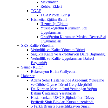
Mevzuatlar
Rehber Ekleri
TGAP
TGAP Portal Girişi
Hizmetiçi Eğitim Birimi
Hizmet İçi Eğitim
Yükseköğretim Kurumları Staj
Uygulamaları
Ortaöğretim Kurumları Mesleki Beceri/Staj
Uygulamaları
SKS Kalite Yönetimi
Verimlilik ve Kalite Yönetim Birimi
Sağlıkta Kalite ve Akreditasyon Daire Başkanlığı
Verimlilik ve Kalite Uygulamaları Dairesi
Başkanlığı
Sanat - Kültür
Rekreasyon Birim Faaliyetleri
Haberler
Adana Şehir Hastanesinde Akademik Yükselme
ve Cübbe Giyme Töreni Gerçekleştirildi
Dr. Kurthan Mert’in İsmi Yenidoğan Yoğun
Bakım Ünitesinde Yaşatılacak
Hastanemizde USG Eşliğinde İleri Düzey
Periferik Sinir Blokları Kursu düzenlendi.
5 Farklı Branşta Resertifikasyon Sınavı