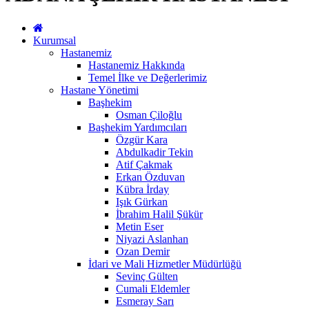
Kurumsal
Hastanemiz
Hastanemiz Hakkında
Temel İlke ve Değerlerimiz
Hastane Yönetimi
Başhekim
Osman Çiloğlu
Başhekim Yardımcıları
Özgür Kara
Abdulkadir Tekin
Atif Çakmak
Erkan Özduvan
Kübra İrday
Işık Gürkan
İbrahim Halil Şükür
Metin Eser
Niyazi Aslanhan
Ozan Demir
İdari ve Mali Hizmetler Müdürlüğü
Sevinç Gülten
Cumali Eldemler
Esmeray Sarı