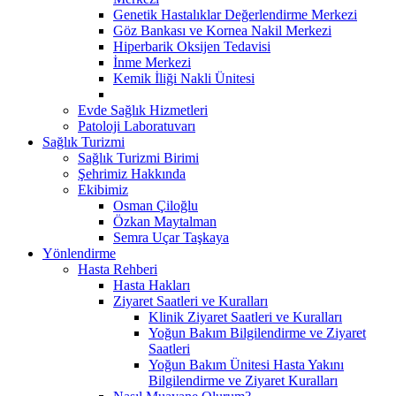
Genetik Hastalıklar Değerlendirme Merkezi
Göz Bankası ve Kornea Nakil Merkezi
Hiperbarik Oksijen Tedavisi
İnme Merkezi
Kemik İliği Nakli Ünitesi
Evde Sağlık Hizmetleri
Patoloji Laboratuvarı
Sağlık Turizmi
Sağlık Turizmi Birimi
Şehrimiz Hakkında
Ekibimiz
Osman Çiloğlu
Özkan Maytalman
Semra Uçar Taşkaya
Yönlendirme
Hasta Rehberi
Hasta Hakları
Ziyaret Saatleri ve Kuralları
Klinik Ziyaret Saatleri ve Kuralları
Yoğun Bakım Bilgilendirme ve Ziyaret
Saatleri
Yoğun Bakım Ünitesi Hasta Yakını
Bilgilendirme ve Ziyaret Kuralları