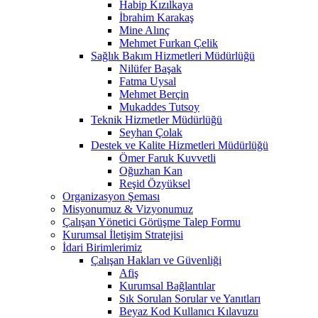
Habip Kızılkaya
İbrahim Karakaş
Mine Alınç
Mehmet Furkan Çelik
Sağlık Bakım Hizmetleri Müdürlüğü
Nilüfer Başak
Fatma Uysal
Mehmet Berçin
Mukaddes Tutsoy
Teknik Hizmetler Müdürlüğü
Seyhan Çolak
Destek ve Kalite Hizmetleri Müdürlüğü
Ömer Faruk Kuvvetli
Oğuzhan Kan
Reşid Özyüksel
Organizasyon Şeması
Misyonumuz & Vizyonumuz
Çalışan Yönetici Görüşme Talep Formu
Kurumsal İletişim Stratejisi
İdari Birimlerimiz
Çalışan Hakları ve Güvenliği
Afiş
Kurumsal Bağlantılar
Sık Sorulan Sorular ve Yanıtları
Beyaz Kod Kullanıcı Kılavuzu