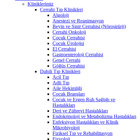
Kliniklerimiz
Cerrahi Tıp Klinikleri
Algoloji
Anestezi ve Reanimasyon
Beyin ve Sinir Cerrahisi (Nöroşirürji)
Cerrahi Onkoloji
Çocuk Cerrahisi
Çocuk Ürolojisi
El Cerrahisi
Gastroenteroloji Cerrahisi
Genel Cerrahi
Göğüs Cerrahisi
Dahili Tıp Klinikleri
Acil Tıp
Adli Tıp
Aile Hekimliği
Çocuk Branşları
Çocuk ve Ergen Ruh Sağlığı ve
Hastalıkları
Deri ve Zührevi Hastalıkları
Endokrinoloji ve Metabolizma Hastalıkları
Enfeksiyon Hastalıkları ve Klinik
Mikrobiyoloji
Fiziksel Tıp ve Rehabilitasyon
Fizyoloji