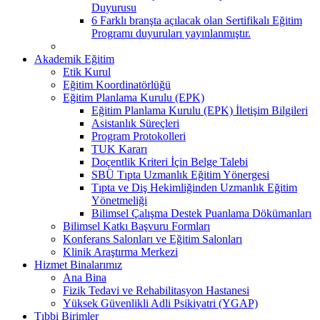
Duyurusu
6 Farklı branşta açılacak olan Sertifikalı Eğitim
Programı duyuruları yayınlanmıştır.
Akademik Eğitim
Etik Kurul
Eğitim Koordinatörlüğü
Eğitim Planlama Kurulu (EPK)
Eğitim Planlama Kurulu (EPK) İletişim Bilgileri
Asistanlık Süreçleri
Program Protokolleri
TUK Kararı
Doçentlik Kriteri İçin Belge Talebi
SBÜ Tıpta Uzmanlık Eğitim Yönergesi
Tıpta ve Diş Hekimliğinden Uzmanlık Eğitim
Yönetmeliği
Bilimsel Çalışma Destek Puanlama Dökümanları
Bilimsel Katkı Başvuru Formları
Konferans Salonları ve Eğitim Salonları
Klinik Araştırma Merkezi
Hizmet Binalarımız
Ana Bina
Fizik Tedavi ve Rehabilitasyon Hastanesi
Yüksek Güvenlikli Adli Psikiyatri (YGAP)
Tıbbi Birimler