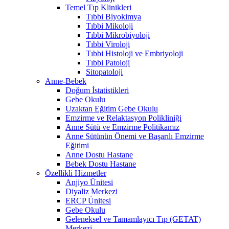
Temel Tıp Klinikleri
Tıbbi Biyokimya
Tıbbi Mikoloji
Tıbbi Mikrobiyoloji
Tıbbi Viroloji
Tıbbi Histoloji ve Embriyoloji
Tıbbi Patoloji
Sitopatoloji
Anne-Bebek
Doğum İstatistikleri
Gebe Okulu
Uzaktan Eğitim Gebe Okulu
Emzirme ve Relaktasyon Polikliniği
Anne Sütü ve Emzirme Politikamız
Anne Sütünün Önemi ve Başarılı Emzirme
Eğitimi
Anne Dostu Hastane
Bebek Dostu Hastane
Özellikli Hizmetler
Anjiyo Ünitesi
Diyaliz Merkezi
ERCP Ünitesi
Gebe Okulu
Geleneksel ve Tamamlayıcı Tıp (GETAT)
Merkezi