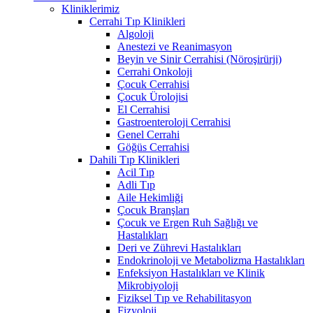
Kliniklerimiz
Cerrahi Tıp Klinikleri
Algoloji
Anestezi ve Reanimasyon
Beyin ve Sinir Cerrahisi (Nöroşirürji)
Cerrahi Onkoloji
Çocuk Cerrahisi
Çocuk Ürolojisi
El Cerrahisi
Gastroenteroloji Cerrahisi
Genel Cerrahi
Göğüs Cerrahisi
Dahili Tıp Klinikleri
Acil Tıp
Adli Tıp
Aile Hekimliği
Çocuk Branşları
Çocuk ve Ergen Ruh Sağlığı ve
Hastalıkları
Deri ve Zührevi Hastalıkları
Endokrinoloji ve Metabolizma Hastalıkları
Enfeksiyon Hastalıkları ve Klinik
Mikrobiyoloji
Fiziksel Tıp ve Rehabilitasyon
Fizyoloji