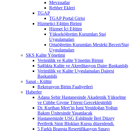
Mevzuatlar
Rehber Ekleri
TGAP
TGAP Portal Girişi
Hizmetiçi Eğitim Birimi
Hizmet İçi Eğitim
Yükseköğretim Kurumları Staj
Uygulamaları
Ortaöğretim Kurumları Mesleki Beceri/Staj
Uygulamaları
SKS Kalite Yönetimi
Verimlilik ve Kalite Yönetim Birimi
Sağlıkta Kalite ve Akreditasyon Daire Başkanlığı
Verimlilik ve Kalite Uygulamaları Dairesi
Başkanlığı
Sanat - Kültür
Rekreasyon Birim Faaliyetleri
Haberler
Adana Şehir Hastanesinde Akademik Yükselme
ve Cübbe Giyme Töreni Gerçekleştirildi
Dr. Kurthan Mert’in İsmi Yenidoğan Yoğun
Bakım Ünitesinde Yaşatılacak
Hastanemizde USG Eşliğinde İleri Düzey
Periferik Sinir Blokları Kursu düzenlendi.
5 Farklı Branşta Resertifikasyon Sınavı