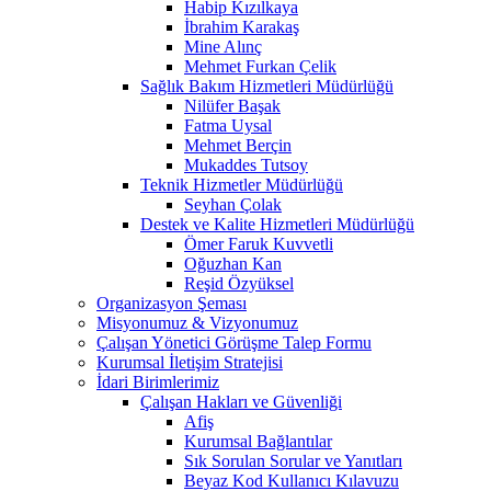
Habip Kızılkaya
İbrahim Karakaş
Mine Alınç
Mehmet Furkan Çelik
Sağlık Bakım Hizmetleri Müdürlüğü
Nilüfer Başak
Fatma Uysal
Mehmet Berçin
Mukaddes Tutsoy
Teknik Hizmetler Müdürlüğü
Seyhan Çolak
Destek ve Kalite Hizmetleri Müdürlüğü
Ömer Faruk Kuvvetli
Oğuzhan Kan
Reşid Özyüksel
Organizasyon Şeması
Misyonumuz & Vizyonumuz
Çalışan Yönetici Görüşme Talep Formu
Kurumsal İletişim Stratejisi
İdari Birimlerimiz
Çalışan Hakları ve Güvenliği
Afiş
Kurumsal Bağlantılar
Sık Sorulan Sorular ve Yanıtları
Beyaz Kod Kullanıcı Kılavuzu