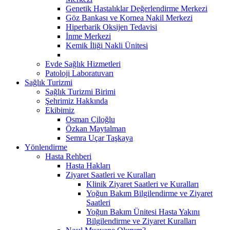
Genetik Hastalıklar Değerlendirme Merkezi
Göz Bankası ve Kornea Nakil Merkezi
Hiperbarik Oksijen Tedavisi
İnme Merkezi
Kemik İliği Nakli Ünitesi
Evde Sağlık Hizmetleri
Patoloji Laboratuvarı
Sağlık Turizmi
Sağlık Turizmi Birimi
Şehrimiz Hakkında
Ekibimiz
Osman Çiloğlu
Özkan Maytalman
Semra Uçar Taşkaya
Yönlendirme
Hasta Rehberi
Hasta Hakları
Ziyaret Saatleri ve Kuralları
Klinik Ziyaret Saatleri ve Kuralları
Yoğun Bakım Bilgilendirme ve Ziyaret
Saatleri
Yoğun Bakım Ünitesi Hasta Yakını
Bilgilendirme ve Ziyaret Kuralları