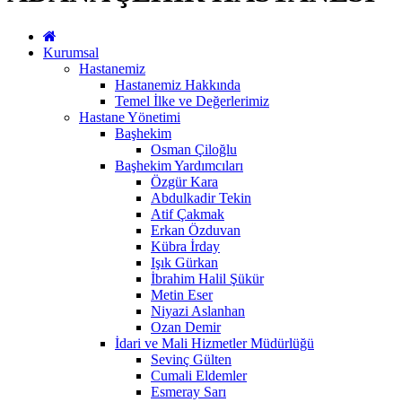
Kurumsal
Hastanemiz
Hastanemiz Hakkında
Temel İlke ve Değerlerimiz
Hastane Yönetimi
Başhekim
Osman Çiloğlu
Başhekim Yardımcıları
Özgür Kara
Abdulkadir Tekin
Atif Çakmak
Erkan Özduvan
Kübra İrday
Işık Gürkan
İbrahim Halil Şükür
Metin Eser
Niyazi Aslanhan
Ozan Demir
İdari ve Mali Hizmetler Müdürlüğü
Sevinç Gülten
Cumali Eldemler
Esmeray Sarı