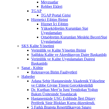
Mevzuatlar
Rehber Ekleri
TGAP
TGAP Portal Girişi
Hizmetiçi Eğitim Birimi
Hizmet İçi Eğitim
Yükseköğretim Kurumları Staj
Uygulamaları
Ortaöğretim Kurumları Mesleki Beceri/Staj
Uygulamaları
SKS Kalite Yönetimi
Verimlilik ve Kalite Yönetim Birimi
Sağlıkta Kalite ve Akreditasyon Daire Başkanlığı
Verimlilik ve Kalite Uygulamaları Dairesi
Başkanlığı
Sanat - Kültür
Rekreasyon Birim Faaliyetleri
Haberler
Adana Şehir Hastanesinde Akademik Yükselme
ve Cübbe Giyme Töreni Gerçekleştirildi
Dr. Kurthan Mert’in İsmi Yenidoğan Yoğun
Bakım Ünitesinde Yaşatılacak
Hastanemizde USG Eşliğinde İleri Düzey
Periferik Sinir Blokları Kursu düzenlendi.
5 Farklı Branşta Resertifikasyon Sınavı