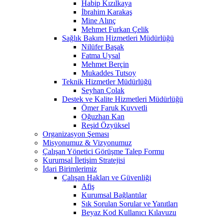
Habip Kızılkaya
İbrahim Karakaş
Mine Alınç
Mehmet Furkan Çelik
Sağlık Bakım Hizmetleri Müdürlüğü
Nilüfer Başak
Fatma Uysal
Mehmet Berçin
Mukaddes Tutsoy
Teknik Hizmetler Müdürlüğü
Seyhan Çolak
Destek ve Kalite Hizmetleri Müdürlüğü
Ömer Faruk Kuvvetli
Oğuzhan Kan
Reşid Özyüksel
Organizasyon Şeması
Misyonumuz & Vizyonumuz
Çalışan Yönetici Görüşme Talep Formu
Kurumsal İletişim Stratejisi
İdari Birimlerimiz
Çalışan Hakları ve Güvenliği
Afiş
Kurumsal Bağlantılar
Sık Sorulan Sorular ve Yanıtları
Beyaz Kod Kullanıcı Kılavuzu