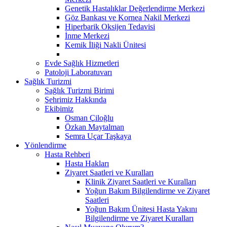
Genetik Hastalıklar Değerlendirme Merkezi
Göz Bankası ve Kornea Nakil Merkezi
Hiperbarik Oksijen Tedavisi
İnme Merkezi
Kemik İliği Nakli Ünitesi
Evde Sağlık Hizmetleri
Patoloji Laboratuvarı
Sağlık Turizmi
Sağlık Turizmi Birimi
Şehrimiz Hakkında
Ekibimiz
Osman Çiloğlu
Özkan Maytalman
Semra Uçar Taşkaya
Yönlendirme
Hasta Rehberi
Hasta Hakları
Ziyaret Saatleri ve Kuralları
Klinik Ziyaret Saatleri ve Kuralları
Yoğun Bakım Bilgilendirme ve Ziyaret
Saatleri
Yoğun Bakım Ünitesi Hasta Yakını
Bilgilendirme ve Ziyaret Kuralları