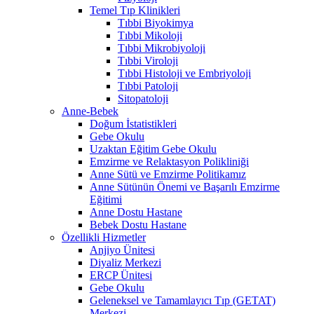
Temel Tıp Klinikleri
Tıbbi Biyokimya
Tıbbi Mikoloji
Tıbbi Mikrobiyoloji
Tıbbi Viroloji
Tıbbi Histoloji ve Embriyoloji
Tıbbi Patoloji
Sitopatoloji
Anne-Bebek
Doğum İstatistikleri
Gebe Okulu
Uzaktan Eğitim Gebe Okulu
Emzirme ve Relaktasyon Polikliniği
Anne Sütü ve Emzirme Politikamız
Anne Sütünün Önemi ve Başarılı Emzirme
Eğitimi
Anne Dostu Hastane
Bebek Dostu Hastane
Özellikli Hizmetler
Anjiyo Ünitesi
Diyaliz Merkezi
ERCP Ünitesi
Gebe Okulu
Geleneksel ve Tamamlayıcı Tıp (GETAT)
Merkezi