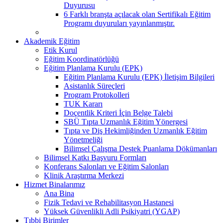
Duyurusu
6 Farklı branşta açılacak olan Sertifikalı Eğitim
Programı duyuruları yayınlanmıştır.
Akademik Eğitim
Etik Kurul
Eğitim Koordinatörlüğü
Eğitim Planlama Kurulu (EPK)
Eğitim Planlama Kurulu (EPK) İletişim Bilgileri
Asistanlık Süreçleri
Program Protokolleri
TUK Kararı
Doçentlik Kriteri İçin Belge Talebi
SBÜ Tıpta Uzmanlık Eğitim Yönergesi
Tıpta ve Diş Hekimliğinden Uzmanlık Eğitim
Yönetmeliği
Bilimsel Çalışma Destek Puanlama Dökümanları
Bilimsel Katkı Başvuru Formları
Konferans Salonları ve Eğitim Salonları
Klinik Araştırma Merkezi
Hizmet Binalarımız
Ana Bina
Fizik Tedavi ve Rehabilitasyon Hastanesi
Yüksek Güvenlikli Adli Psikiyatri (YGAP)
Tıbbi Birimler