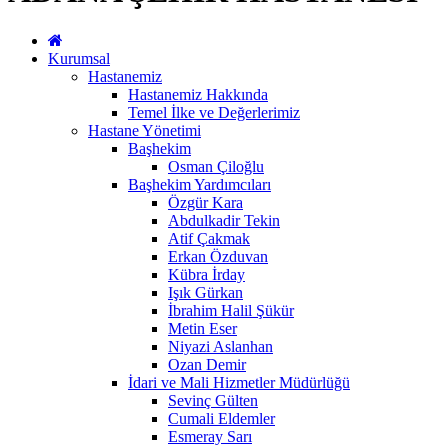
Kurumsal
Hastanemiz
Hastanemiz Hakkında
Temel İlke ve Değerlerimiz
Hastane Yönetimi
Başhekim
Osman Çiloğlu
Başhekim Yardımcıları
Özgür Kara
Abdulkadir Tekin
Atif Çakmak
Erkan Özduvan
Kübra İrday
Işık Gürkan
İbrahim Halil Şükür
Metin Eser
Niyazi Aslanhan
Ozan Demir
İdari ve Mali Hizmetler Müdürlüğü
Sevinç Gülten
Cumali Eldemler
Esmeray Sarı