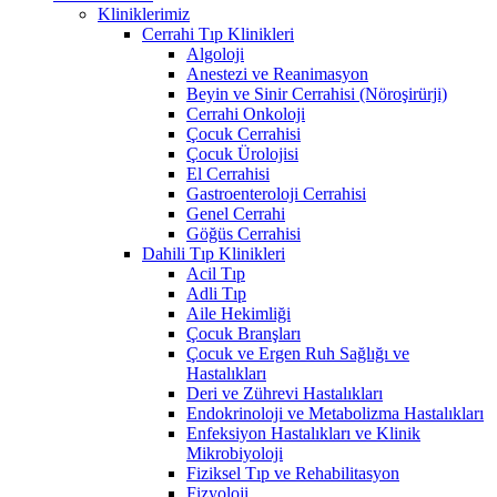
Kliniklerimiz
Cerrahi Tıp Klinikleri
Algoloji
Anestezi ve Reanimasyon
Beyin ve Sinir Cerrahisi (Nöroşirürji)
Cerrahi Onkoloji
Çocuk Cerrahisi
Çocuk Ürolojisi
El Cerrahisi
Gastroenteroloji Cerrahisi
Genel Cerrahi
Göğüs Cerrahisi
Dahili Tıp Klinikleri
Acil Tıp
Adli Tıp
Aile Hekimliği
Çocuk Branşları
Çocuk ve Ergen Ruh Sağlığı ve
Hastalıkları
Deri ve Zührevi Hastalıkları
Endokrinoloji ve Metabolizma Hastalıkları
Enfeksiyon Hastalıkları ve Klinik
Mikrobiyoloji
Fiziksel Tıp ve Rehabilitasyon
Fizyoloji