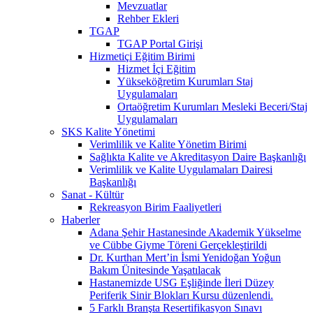
Mevzuatlar
Rehber Ekleri
TGAP
TGAP Portal Girişi
Hizmetiçi Eğitim Birimi
Hizmet İçi Eğitim
Yükseköğretim Kurumları Staj
Uygulamaları
Ortaöğretim Kurumları Mesleki Beceri/Staj
Uygulamaları
SKS Kalite Yönetimi
Verimlilik ve Kalite Yönetim Birimi
Sağlıkta Kalite ve Akreditasyon Daire Başkanlığı
Verimlilik ve Kalite Uygulamaları Dairesi
Başkanlığı
Sanat - Kültür
Rekreasyon Birim Faaliyetleri
Haberler
Adana Şehir Hastanesinde Akademik Yükselme
ve Cübbe Giyme Töreni Gerçekleştirildi
Dr. Kurthan Mert’in İsmi Yenidoğan Yoğun
Bakım Ünitesinde Yaşatılacak
Hastanemizde USG Eşliğinde İleri Düzey
Periferik Sinir Blokları Kursu düzenlendi.
5 Farklı Branşta Resertifikasyon Sınavı