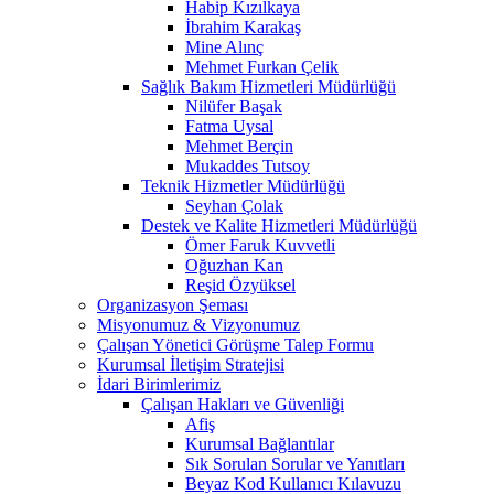
Habip Kızılkaya
İbrahim Karakaş
Mine Alınç
Mehmet Furkan Çelik
Sağlık Bakım Hizmetleri Müdürlüğü
Nilüfer Başak
Fatma Uysal
Mehmet Berçin
Mukaddes Tutsoy
Teknik Hizmetler Müdürlüğü
Seyhan Çolak
Destek ve Kalite Hizmetleri Müdürlüğü
Ömer Faruk Kuvvetli
Oğuzhan Kan
Reşid Özyüksel
Organizasyon Şeması
Misyonumuz & Vizyonumuz
Çalışan Yönetici Görüşme Talep Formu
Kurumsal İletişim Stratejisi
İdari Birimlerimiz
Çalışan Hakları ve Güvenliği
Afiş
Kurumsal Bağlantılar
Sık Sorulan Sorular ve Yanıtları
Beyaz Kod Kullanıcı Kılavuzu