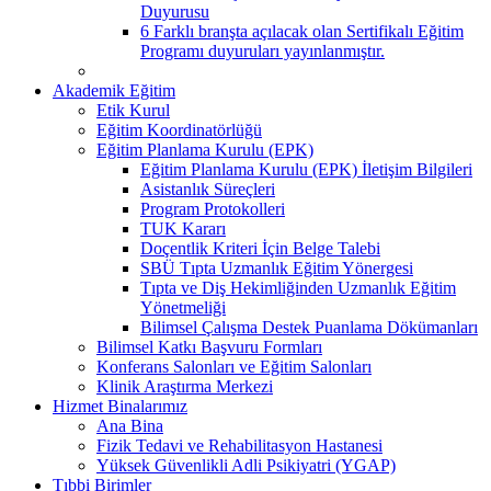
Duyurusu
6 Farklı branşta açılacak olan Sertifikalı Eğitim
Programı duyuruları yayınlanmıştır.
Akademik Eğitim
Etik Kurul
Eğitim Koordinatörlüğü
Eğitim Planlama Kurulu (EPK)
Eğitim Planlama Kurulu (EPK) İletişim Bilgileri
Asistanlık Süreçleri
Program Protokolleri
TUK Kararı
Doçentlik Kriteri İçin Belge Talebi
SBÜ Tıpta Uzmanlık Eğitim Yönergesi
Tıpta ve Diş Hekimliğinden Uzmanlık Eğitim
Yönetmeliği
Bilimsel Çalışma Destek Puanlama Dökümanları
Bilimsel Katkı Başvuru Formları
Konferans Salonları ve Eğitim Salonları
Klinik Araştırma Merkezi
Hizmet Binalarımız
Ana Bina
Fizik Tedavi ve Rehabilitasyon Hastanesi
Yüksek Güvenlikli Adli Psikiyatri (YGAP)
Tıbbi Birimler