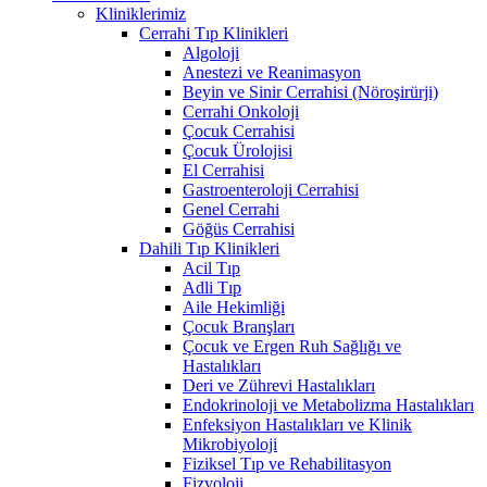
Kliniklerimiz
Cerrahi Tıp Klinikleri
Algoloji
Anestezi ve Reanimasyon
Beyin ve Sinir Cerrahisi (Nöroşirürji)
Cerrahi Onkoloji
Çocuk Cerrahisi
Çocuk Ürolojisi
El Cerrahisi
Gastroenteroloji Cerrahisi
Genel Cerrahi
Göğüs Cerrahisi
Dahili Tıp Klinikleri
Acil Tıp
Adli Tıp
Aile Hekimliği
Çocuk Branşları
Çocuk ve Ergen Ruh Sağlığı ve
Hastalıkları
Deri ve Zührevi Hastalıkları
Endokrinoloji ve Metabolizma Hastalıkları
Enfeksiyon Hastalıkları ve Klinik
Mikrobiyoloji
Fiziksel Tıp ve Rehabilitasyon
Fizyoloji