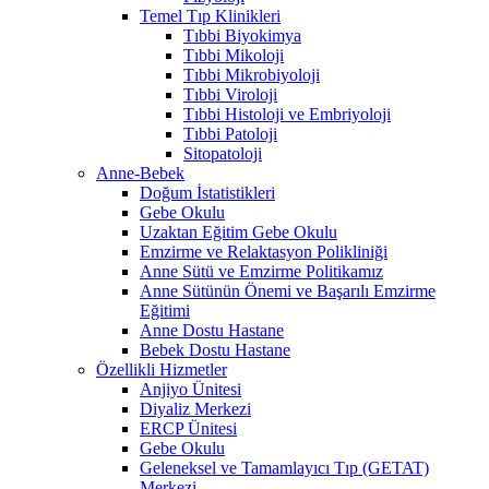
Temel Tıp Klinikleri
Tıbbi Biyokimya
Tıbbi Mikoloji
Tıbbi Mikrobiyoloji
Tıbbi Viroloji
Tıbbi Histoloji ve Embriyoloji
Tıbbi Patoloji
Sitopatoloji
Anne-Bebek
Doğum İstatistikleri
Gebe Okulu
Uzaktan Eğitim Gebe Okulu
Emzirme ve Relaktasyon Polikliniği
Anne Sütü ve Emzirme Politikamız
Anne Sütünün Önemi ve Başarılı Emzirme
Eğitimi
Anne Dostu Hastane
Bebek Dostu Hastane
Özellikli Hizmetler
Anjiyo Ünitesi
Diyaliz Merkezi
ERCP Ünitesi
Gebe Okulu
Geleneksel ve Tamamlayıcı Tıp (GETAT)
Merkezi