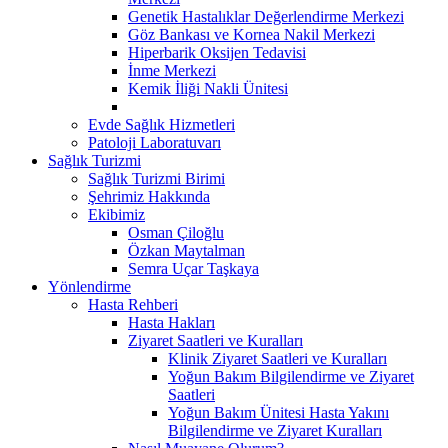
Genetik Hastalıklar Değerlendirme Merkezi
Göz Bankası ve Kornea Nakil Merkezi
Hiperbarik Oksijen Tedavisi
İnme Merkezi
Kemik İliği Nakli Ünitesi
Evde Sağlık Hizmetleri
Patoloji Laboratuvarı
Sağlık Turizmi
Sağlık Turizmi Birimi
Şehrimiz Hakkında
Ekibimiz
Osman Çiloğlu
Özkan Maytalman
Semra Uçar Taşkaya
Yönlendirme
Hasta Rehberi
Hasta Hakları
Ziyaret Saatleri ve Kuralları
Klinik Ziyaret Saatleri ve Kuralları
Yoğun Bakım Bilgilendirme ve Ziyaret
Saatleri
Yoğun Bakım Ünitesi Hasta Yakını
Bilgilendirme ve Ziyaret Kuralları