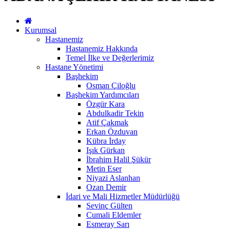
Kurumsal
Hastanemiz
Hastanemiz Hakkında
Temel İlke ve Değerlerimiz
Hastane Yönetimi
Başhekim
Osman Çiloğlu
Başhekim Yardımcıları
Özgür Kara
Abdulkadir Tekin
Atif Çakmak
Erkan Özduvan
Kübra İrday
Işık Gürkan
İbrahim Halil Şükür
Metin Eser
Niyazi Aslanhan
Ozan Demir
İdari ve Mali Hizmetler Müdürlüğü
Sevinç Gülten
Cumali Eldemler
Esmeray Sarı