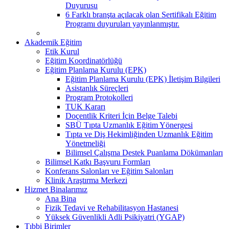
Duyurusu
6 Farklı branşta açılacak olan Sertifikalı Eğitim
Programı duyuruları yayınlanmıştır.
Akademik Eğitim
Etik Kurul
Eğitim Koordinatörlüğü
Eğitim Planlama Kurulu (EPK)
Eğitim Planlama Kurulu (EPK) İletişim Bilgileri
Asistanlık Süreçleri
Program Protokolleri
TUK Kararı
Doçentlik Kriteri İçin Belge Talebi
SBÜ Tıpta Uzmanlık Eğitim Yönergesi
Tıpta ve Diş Hekimliğinden Uzmanlık Eğitim
Yönetmeliği
Bilimsel Çalışma Destek Puanlama Dökümanları
Bilimsel Katkı Başvuru Formları
Konferans Salonları ve Eğitim Salonları
Klinik Araştırma Merkezi
Hizmet Binalarımız
Ana Bina
Fizik Tedavi ve Rehabilitasyon Hastanesi
Yüksek Güvenlikli Adli Psikiyatri (YGAP)
Tıbbi Birimler