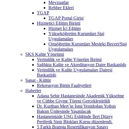
Mevzuatlar
Rehber Ekleri
TGAP
TGAP Portal Girişi
Hizmetiçi Eğitim Birimi
Hizmet İçi Eğitim
Yükseköğretim Kurumları Staj
Uygulamaları
Ortaöğretim Kurumları Mesleki Beceri/Staj
Uygulamaları
SKS Kalite Yönetimi
Verimlilik ve Kalite Yönetim Birimi
Sağlıkta Kalite ve Akreditasyon Daire Başkanlığı
Verimlilik ve Kalite Uygulamaları Dairesi
Başkanlığı
Sanat - Kültür
Rekreasyon Birim Faaliyetleri
Haberler
Adana Şehir Hastanesinde Akademik Yükselme
ve Cübbe Giyme Töreni Gerçekleştirildi
Dr. Kurthan Mert’in İsmi Yenidoğan Yoğun
Bakım Ünitesinde Yaşatılacak
Hastanemizde USG Eşliğinde İleri Düzey
Periferik Sinir Blokları Kursu düzenlendi.
5 Farklı Branşta Resertifikasyon Sınavı