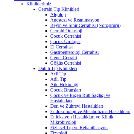
Kliniklerimiz
Cerrahi Tıp Klinikleri
Algoloji
Anestezi ve Reanimasyon
Beyin ve Sinir Cerrahisi (Nöroşirürji)
Cerrahi Onkoloji
Çocuk Cerrahisi
Çocuk Ürolojisi
El Cerrahisi
Gastroenteroloji Cerrahisi
Genel Cerrahi
Göğüs Cerrahisi
Dahili Tıp Klinikleri
Acil Tıp
Adli Tıp
Aile Hekimliği
Çocuk Branşları
Çocuk ve Ergen Ruh Sağlığı ve
Hastalıkları
Deri ve Zührevi Hastalıkları
Endokrinoloji ve Metabolizma Hastalıkları
Enfeksiyon Hastalıkları ve Klinik
Mikrobiyoloji
Fiziksel Tıp ve Rehabilitasyon
Fizyoloji