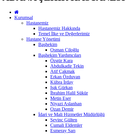
Kurumsal
Hastanemiz
Hastanemiz Hakkında
Temel İlke ve Değerlerimiz
Hastane Yönetimi
Başhekim
Osman Çiloğlu
Başhekim Yardımcıları
Özgür Kara
Abdulkadir Tekin
Atif Çakmak
Erkan Özduvan
Kübra İrday
Işık Gürkan
İbrahim Halil Şükür
Metin Eser
Niyazi Aslanhan
Ozan Demir
İdari ve Mali Hizmetler Müdürlüğü
Sevinç Gülten
Cumali Eldemler
Esmeray Sarı