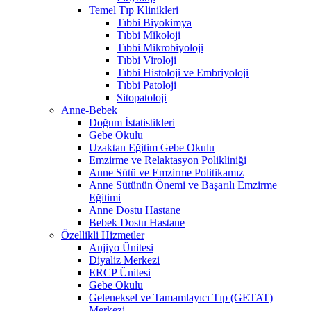
Temel Tıp Klinikleri
Tıbbi Biyokimya
Tıbbi Mikoloji
Tıbbi Mikrobiyoloji
Tıbbi Viroloji
Tıbbi Histoloji ve Embriyoloji
Tıbbi Patoloji
Sitopatoloji
Anne-Bebek
Doğum İstatistikleri
Gebe Okulu
Uzaktan Eğitim Gebe Okulu
Emzirme ve Relaktasyon Polikliniği
Anne Sütü ve Emzirme Politikamız
Anne Sütünün Önemi ve Başarılı Emzirme
Eğitimi
Anne Dostu Hastane
Bebek Dostu Hastane
Özellikli Hizmetler
Anjiyo Ünitesi
Diyaliz Merkezi
ERCP Ünitesi
Gebe Okulu
Geleneksel ve Tamamlayıcı Tıp (GETAT)
Merkezi