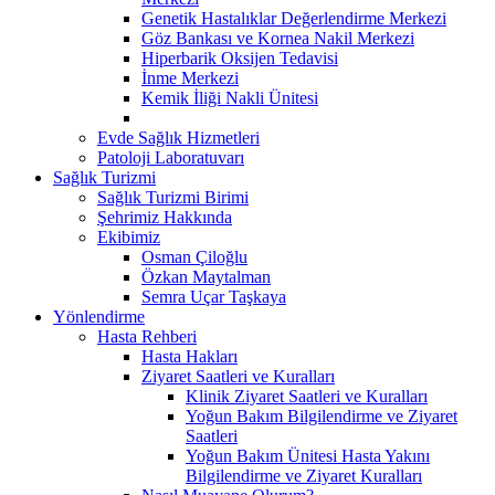
Genetik Hastalıklar Değerlendirme Merkezi
Göz Bankası ve Kornea Nakil Merkezi
Hiperbarik Oksijen Tedavisi
İnme Merkezi
Kemik İliği Nakli Ünitesi
Evde Sağlık Hizmetleri
Patoloji Laboratuvarı
Sağlık Turizmi
Sağlık Turizmi Birimi
Şehrimiz Hakkında
Ekibimiz
Osman Çiloğlu
Özkan Maytalman
Semra Uçar Taşkaya
Yönlendirme
Hasta Rehberi
Hasta Hakları
Ziyaret Saatleri ve Kuralları
Klinik Ziyaret Saatleri ve Kuralları
Yoğun Bakım Bilgilendirme ve Ziyaret
Saatleri
Yoğun Bakım Ünitesi Hasta Yakını
Bilgilendirme ve Ziyaret Kuralları