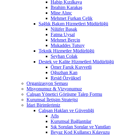
Habip Kızılkaya
İbrahim Karakaş
Mine Alınç
Mehmet Furkan Çelik
Sağlık Bakım Hizmetleri Müdürlüğü
Nilüfer Başak
Fatma Uysal
Mehmet Berçin
Mukaddes Tutsoy
Teknik Hizmetler Müdürlüğü
Seyhan Çolak
Destek ve Kalite Hizmetleri Müdürlüğü
Ömer Faruk Kuvvetli
Oğuzhan Kan
Reşid Özyüksel
Organizasyon Şeması
Misyonumuz & Vizyonumuz
Çalışan Yönetici Görüşme Talep Formu
Kurumsal İletişim Stratejisi
İdari Birimlerimiz
Çalışan Hakları ve Güvenliği
Afiş
Kurumsal Bağlantılar
Sık Sorulan Sorular ve Yanıtları
Beyaz Kod Kullanıcı Kılavuzu