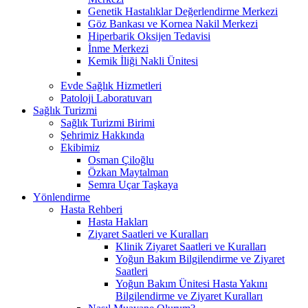
Genetik Hastalıklar Değerlendirme Merkezi
Göz Bankası ve Kornea Nakil Merkezi
Hiperbarik Oksijen Tedavisi
İnme Merkezi
Kemik İliği Nakli Ünitesi
Evde Sağlık Hizmetleri
Patoloji Laboratuvarı
Sağlık Turizmi
Sağlık Turizmi Birimi
Şehrimiz Hakkında
Ekibimiz
Osman Çiloğlu
Özkan Maytalman
Semra Uçar Taşkaya
Yönlendirme
Hasta Rehberi
Hasta Hakları
Ziyaret Saatleri ve Kuralları
Klinik Ziyaret Saatleri ve Kuralları
Yoğun Bakım Bilgilendirme ve Ziyaret
Saatleri
Yoğun Bakım Ünitesi Hasta Yakını
Bilgilendirme ve Ziyaret Kuralları