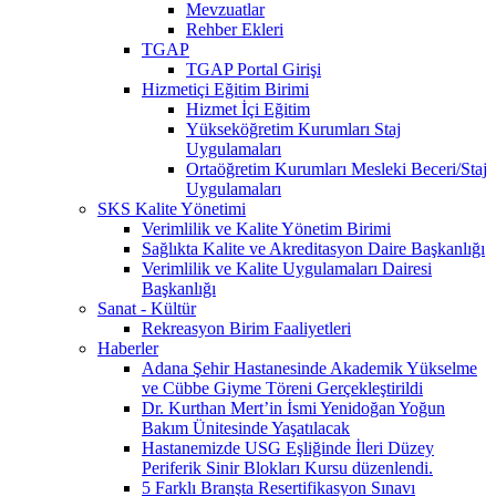
Mevzuatlar
Rehber Ekleri
TGAP
TGAP Portal Girişi
Hizmetiçi Eğitim Birimi
Hizmet İçi Eğitim
Yükseköğretim Kurumları Staj
Uygulamaları
Ortaöğretim Kurumları Mesleki Beceri/Staj
Uygulamaları
SKS Kalite Yönetimi
Verimlilik ve Kalite Yönetim Birimi
Sağlıkta Kalite ve Akreditasyon Daire Başkanlığı
Verimlilik ve Kalite Uygulamaları Dairesi
Başkanlığı
Sanat - Kültür
Rekreasyon Birim Faaliyetleri
Haberler
Adana Şehir Hastanesinde Akademik Yükselme
ve Cübbe Giyme Töreni Gerçekleştirildi
Dr. Kurthan Mert’in İsmi Yenidoğan Yoğun
Bakım Ünitesinde Yaşatılacak
Hastanemizde USG Eşliğinde İleri Düzey
Periferik Sinir Blokları Kursu düzenlendi.
5 Farklı Branşta Resertifikasyon Sınavı