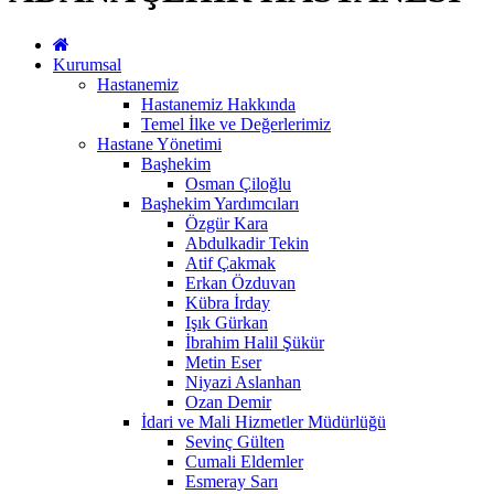
Kurumsal
Hastanemiz
Hastanemiz Hakkında
Temel İlke ve Değerlerimiz
Hastane Yönetimi
Başhekim
Osman Çiloğlu
Başhekim Yardımcıları
Özgür Kara
Abdulkadir Tekin
Atif Çakmak
Erkan Özduvan
Kübra İrday
Işık Gürkan
İbrahim Halil Şükür
Metin Eser
Niyazi Aslanhan
Ozan Demir
İdari ve Mali Hizmetler Müdürlüğü
Sevinç Gülten
Cumali Eldemler
Esmeray Sarı