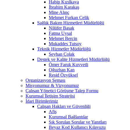
Habip Kızılkaya
İbrahim Karakaş
Mine Alınç
Mehmet Furkan Çelik
Sağlık Bakım Hizmetleri Müdürlüğü
Nilüfer Başak
Fatma Uysal
Mehmet Berçin
Mukaddes Tutsoy
Teknik Hizmetler Müdürlüğü
Seyhan Çolak
Destek ve Kalite Hizmetleri Müdürlüğü
Ömer Faruk Kuvvetli
Oğuzhan Kan
Reşid Özyüksel
Organizasyon Şeması
Misyonumuz & Vizyonumuz
Çalışan Yönetici Görüşme Talep Formu
Kurumsal İletişim Stratejisi
İdari Birimlerimiz
Çalışan Hakları ve Güvenliği
Afiş
Kurumsal Bağlantılar
Sık Sorulan Sorular ve Yanıtları
Beyaz Kod Kullanıcı Kılavuzu