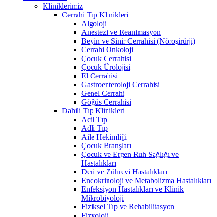
Kliniklerimiz
Cerrahi Tıp Klinikleri
Algoloji
Anestezi ve Reanimasyon
Beyin ve Sinir Cerrahisi (Nöroşirürji)
Cerrahi Onkoloji
Çocuk Cerrahisi
Çocuk Ürolojisi
El Cerrahisi
Gastroenteroloji Cerrahisi
Genel Cerrahi
Göğüs Cerrahisi
Dahili Tıp Klinikleri
Acil Tıp
Adli Tıp
Aile Hekimliği
Çocuk Branşları
Çocuk ve Ergen Ruh Sağlığı ve
Hastalıkları
Deri ve Zührevi Hastalıkları
Endokrinoloji ve Metabolizma Hastalıkları
Enfeksiyon Hastalıkları ve Klinik
Mikrobiyoloji
Fiziksel Tıp ve Rehabilitasyon
Fizyoloji