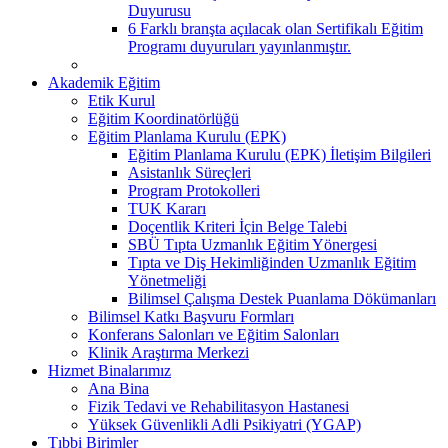
Duyurusu
6 Farklı branşta açılacak olan Sertifikalı Eğitim
Programı duyuruları yayınlanmıştır.
Akademik Eğitim
Etik Kurul
Eğitim Koordinatörlüğü
Eğitim Planlama Kurulu (EPK)
Eğitim Planlama Kurulu (EPK) İletişim Bilgileri
Asistanlık Süreçleri
Program Protokolleri
TUK Kararı
Doçentlik Kriteri İçin Belge Talebi
SBÜ Tıpta Uzmanlık Eğitim Yönergesi
Tıpta ve Diş Hekimliğinden Uzmanlık Eğitim
Yönetmeliği
Bilimsel Çalışma Destek Puanlama Dökümanları
Bilimsel Katkı Başvuru Formları
Konferans Salonları ve Eğitim Salonları
Klinik Araştırma Merkezi
Hizmet Binalarımız
Ana Bina
Fizik Tedavi ve Rehabilitasyon Hastanesi
Yüksek Güvenlikli Adli Psikiyatri (YGAP)
Tıbbi Birimler