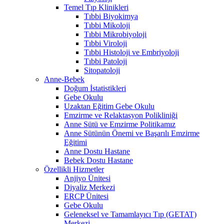
Temel Tıp Klinikleri
Tıbbi Biyokimya
Tıbbi Mikoloji
Tıbbi Mikrobiyoloji
Tıbbi Viroloji
Tıbbi Histoloji ve Embriyoloji
Tıbbi Patoloji
Sitopatoloji
Anne-Bebek
Doğum İstatistikleri
Gebe Okulu
Uzaktan Eğitim Gebe Okulu
Emzirme ve Relaktasyon Polikliniği
Anne Sütü ve Emzirme Politikamız
Anne Sütünün Önemi ve Başarılı Emzirme
Eğitimi
Anne Dostu Hastane
Bebek Dostu Hastane
Özellikli Hizmetler
Anjiyo Ünitesi
Diyaliz Merkezi
ERCP Ünitesi
Gebe Okulu
Geleneksel ve Tamamlayıcı Tıp (GETAT)
Merkezi