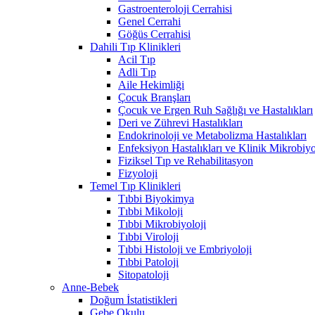
Gastroenteroloji Cerrahisi
Genel Cerrahi
Göğüs Cerrahisi
Dahili Tıp Klinikleri
Acil Tıp
Adli Tıp
Aile Hekimliği
Çocuk Branşları
Çocuk ve Ergen Ruh Sağlığı ve Hastalıkları
Deri ve Zührevi Hastalıkları
Endokrinoloji ve Metabolizma Hastalıkları
Enfeksiyon Hastalıkları ve Klinik Mikrobiyo
Fiziksel Tıp ve Rehabilitasyon
Fizyoloji
Temel Tıp Klinikleri
Tıbbi Biyokimya
Tıbbi Mikoloji
Tıbbi Mikrobiyoloji
Tıbbi Viroloji
Tıbbi Histoloji ve Embriyoloji
Tıbbi Patoloji
Sitopatoloji
Anne-Bebek
Doğum İstatistikleri
Gebe Okulu