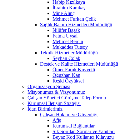
Habip Kızılkaya
İbrahim Karakaş
Mine Alınç
Mehmet Furkan Çelik
Sağlık Bakım Hizmetleri Müdürlüğü
Nilüfer Başak
Fatma Uysal
Mehmet Berçin
Mukaddes Tutsoy
Teknik Hizmetler Müdürlüğü
Seyhan Çolak
Destek ve Kalite Hizmetleri Müdürlüğü
Ömer Faruk Kuvvetli
Oğuzhan Kan
Reşid Özyüksel
Organizasyon Şeması
Misyonumuz & Vizyonumuz
Çalışan Yönetici Görüşme Talep Formu
Kurumsal İletişim Stratejisi
İdari Birimlerimiz
Çalışan Hakları ve Güvenliği
Afiş
Kurumsal Bağlantılar
Sık Sorulan Sorular ve Yanıtları
Beyaz Kod Kullanıcı Kılavuzu