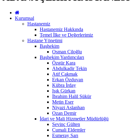
Kurumsal
Hastanemiz
Hastanemiz Hakkında
Temel İlke ve Değerlerimiz
Hastane Yönetimi
Başhekim
Osman Çiloğlu
Başhekim Yardımcıları
Özgür Kara
Abdulkadir Tekin
Atif Çakmak
Erkan Özduvan
Kübra İrday
Işık Gürkan
İbrahim Halil Şükür
Metin Eser
Niyazi Aslanhan
Ozan Demir
İdari ve Mali Hizmetler Müdürlüğü
Sevinç Gülten
Cumali Eldemler
Esmeray Sarı