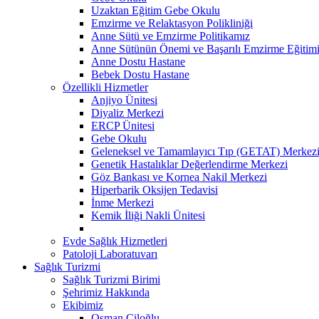
Uzaktan Eğitim Gebe Okulu
Emzirme ve Relaktasyon Polikliniği
Anne Sütü ve Emzirme Politikamız
Anne Sütünün Önemi ve Başarılı Emzirme Eğitim
Anne Dostu Hastane
Bebek Dostu Hastane
Özellikli Hizmetler
Anjiyo Ünitesi
Diyaliz Merkezi
ERCP Ünitesi
Gebe Okulu
Geleneksel ve Tamamlayıcı Tıp (GETAT) Merkez
Genetik Hastalıklar Değerlendirme Merkezi
Göz Bankası ve Kornea Nakil Merkezi
Hiperbarik Oksijen Tedavisi
İnme Merkezi
Kemik İliği Nakli Ünitesi
Evde Sağlık Hizmetleri
Patoloji Laboratuvarı
Sağlık Turizmi
Sağlık Turizmi Birimi
Şehrimiz Hakkında
Ekibimiz
Osman Çiloğlu