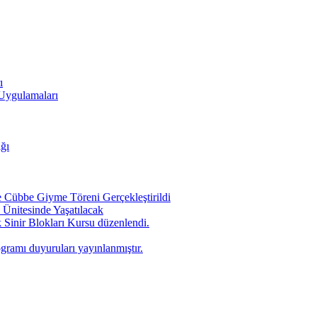
ı
 Uygulamaları
ığı
Cübbe Giyme Töreni Gerçekleştirildi
Ünitesinde Yaşatılacak
 Sinir Blokları Kursu düzenlendi.
ogramı duyuruları yayınlanmıştır.