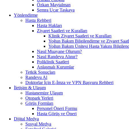
Özkan Maytalman
Semra Uçar Taşkaya
Yönlendirme
Hasta Rehberi
Hasta Hakları
Ziyaret Saatleri ve Kuralları
Klinik Ziyaret Saatleri ve Kuralları
Yoğun Bakım Bilgilendirme ve Ziyaret Saatl
Yoğun Bakım Ünitesi Hasta Yakını Bilgilend
Nasıl Muayane Olurum?
Nasıl Randevu Alınır?
Poliklinik Saatleri
Anlaşmalı Kurumlar
Tetkik Sonuçları
Randevu Al
Doktorlar İçin E-İmza ve VPN Başvuru Rehberi
İletişim & Ulaşım
Hastanemize Ulaşım
Otopark Yerleri
Görüş Formları
Personel Öneri Formu
Hasta Görüş ve Öneri
Dijital Medya
Sosyal Medya