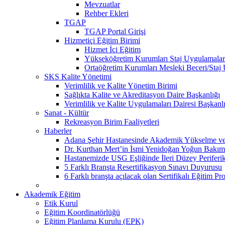
Mevzuatlar
Rehber Ekleri
TGAP
TGAP Portal Girişi
Hizmetiçi Eğitim Birimi
Hizmet İçi Eğitim
Yükseköğretim Kurumları Staj Uygulamalar
Ortaöğretim Kurumları Mesleki Beceri/Staj
SKS Kalite Yönetimi
Verimlilik ve Kalite Yönetim Birimi
Sağlıkta Kalite ve Akreditasyon Daire Başkanlığı
Verimlilik ve Kalite Uygulamaları Dairesi Başkanl
Sanat - Kültür
Rekreasyon Birim Faaliyetleri
Haberler
Adana Şehir Hastanesinde Akademik Yükselme ve 
Dr. Kurthan Mert’in İsmi Yenidoğan Yoğun Bakım 
Hastanemizde USG Eşliğinde İleri Düzey Periferik
5 Farklı Branşta Resertifikasyon Sınavı Duyurusu
6 Farklı branşta açılacak olan Sertifikalı Eğitim Pr
Akademik Eğitim
Etik Kurul
Eğitim Koordinatörlüğü
Eğitim Planlama Kurulu (EPK)