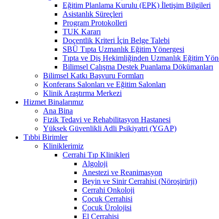
Eğitim Planlama Kurulu (EPK) İletişim Bilgileri
Asistanlık Süreçleri
Program Protokolleri
TUK Kararı
Doçentlik Kriteri İçin Belge Talebi
SBÜ Tıpta Uzmanlık Eğitim Yönergesi
Tıpta ve Diş Hekimliğinden Uzmanlık Eğitim Yön
Bilimsel Çalışma Destek Puanlama Dökümanları
Bilimsel Katkı Başvuru Formları
Konferans Salonları ve Eğitim Salonları
Klinik Araştırma Merkezi
Hizmet Binalarımız
Ana Bina
Fizik Tedavi ve Rehabilitasyon Hastanesi
Yüksek Güvenlikli Adli Psikiyatri (YGAP)
Tıbbi Birimler
Kliniklerimiz
Cerrahi Tıp Klinikleri
Algoloji
Anestezi ve Reanimasyon
Beyin ve Sinir Cerrahisi (Nöroşirürji)
Cerrahi Onkoloji
Çocuk Cerrahisi
Çocuk Ürolojisi
El Cerrahisi