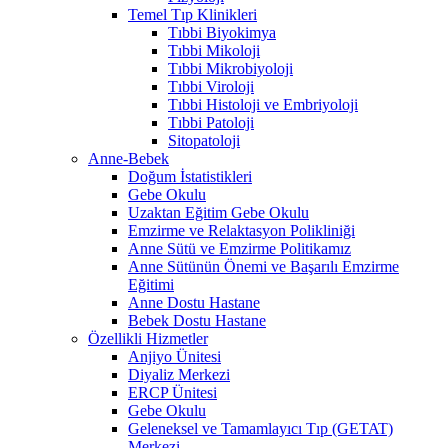
Temel Tıp Klinikleri
Tıbbi Biyokimya
Tıbbi Mikoloji
Tıbbi Mikrobiyoloji
Tıbbi Viroloji
Tıbbi Histoloji ve Embriyoloji
Tıbbi Patoloji
Sitopatoloji
Anne-Bebek
Doğum İstatistikleri
Gebe Okulu
Uzaktan Eğitim Gebe Okulu
Emzirme ve Relaktasyon Polikliniği
Anne Sütü ve Emzirme Politikamız
Anne Sütünün Önemi ve Başarılı Emzirme
Eğitimi
Anne Dostu Hastane
Bebek Dostu Hastane
Özellikli Hizmetler
Anjiyo Ünitesi
Diyaliz Merkezi
ERCP Ünitesi
Gebe Okulu
Geleneksel ve Tamamlayıcı Tıp (GETAT)
Merkezi