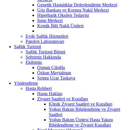
Genetik Hastalıklar Değerlendirme Merkezi
Göz Bankası ve Kornea Nakil Merkezi
Hiperbarik Oksijen Tedavisi
İnme Merkezi
Kemik İliği Nakli Ünitesi
Evde Sağlık Hizmetleri
Patoloji Laboratuvarı
Sağlık Turizmi
Sağlık Turizmi Birimi
Şehrimiz Hakkında
Ekibimiz
Osman Çiloğlu
Özkan Maytalman
Semra Uçar Taşkaya
Yönlendirme
Hasta Rehberi
Hasta Hakları
Ziyaret Saatleri ve Kuralları
Klinik Ziyaret Saatleri ve Kuralları
Yoğun Bakım Bilgilendirme ve Ziyaret
Saatleri
Yoğun Bakım Ünitesi Hasta Yakını
Bilgilendirme ve Ziyaret Kuralları