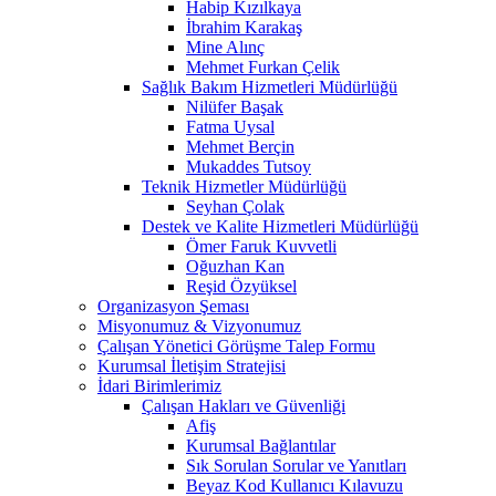
Habip Kızılkaya
İbrahim Karakaş
Mine Alınç
Mehmet Furkan Çelik
Sağlık Bakım Hizmetleri Müdürlüğü
Nilüfer Başak
Fatma Uysal
Mehmet Berçin
Mukaddes Tutsoy
Teknik Hizmetler Müdürlüğü
Seyhan Çolak
Destek ve Kalite Hizmetleri Müdürlüğü
Ömer Faruk Kuvvetli
Oğuzhan Kan
Reşid Özyüksel
Organizasyon Şeması
Misyonumuz & Vizyonumuz
Çalışan Yönetici Görüşme Talep Formu
Kurumsal İletişim Stratejisi
İdari Birimlerimiz
Çalışan Hakları ve Güvenliği
Afiş
Kurumsal Bağlantılar
Sık Sorulan Sorular ve Yanıtları
Beyaz Kod Kullanıcı Kılavuzu