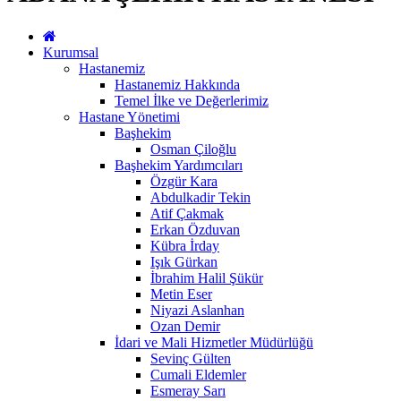
Kurumsal
Hastanemiz
Hastanemiz Hakkında
Temel İlke ve Değerlerimiz
Hastane Yönetimi
Başhekim
Osman Çiloğlu
Başhekim Yardımcıları
Özgür Kara
Abdulkadir Tekin
Atif Çakmak
Erkan Özduvan
Kübra İrday
Işık Gürkan
İbrahim Halil Şükür
Metin Eser
Niyazi Aslanhan
Ozan Demir
İdari ve Mali Hizmetler Müdürlüğü
Sevinç Gülten
Cumali Eldemler
Esmeray Sarı