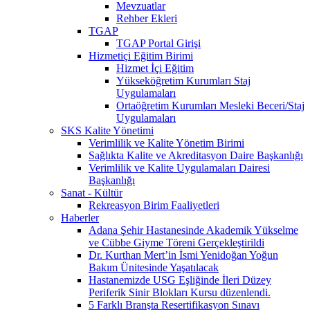
Mevzuatlar
Rehber Ekleri
TGAP
TGAP Portal Girişi
Hizmetiçi Eğitim Birimi
Hizmet İçi Eğitim
Yükseköğretim Kurumları Staj
Uygulamaları
Ortaöğretim Kurumları Mesleki Beceri/Staj
Uygulamaları
SKS Kalite Yönetimi
Verimlilik ve Kalite Yönetim Birimi
Sağlıkta Kalite ve Akreditasyon Daire Başkanlığı
Verimlilik ve Kalite Uygulamaları Dairesi
Başkanlığı
Sanat - Kültür
Rekreasyon Birim Faaliyetleri
Haberler
Adana Şehir Hastanesinde Akademik Yükselme
ve Cübbe Giyme Töreni Gerçekleştirildi
Dr. Kurthan Mert’in İsmi Yenidoğan Yoğun
Bakım Ünitesinde Yaşatılacak
Hastanemizde USG Eşliğinde İleri Düzey
Periferik Sinir Blokları Kursu düzenlendi.
5 Farklı Branşta Resertifikasyon Sınavı