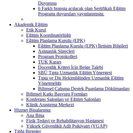
Duyurusu
6 Farklı branşta açılacak olan Sertifikalı Eğitim
Programı duyuruları yayınlanmıştır.
Akademik Eğitim
Etik Kurul
Eğitim Koordinatörlüğü
Eğitim Planlama Kurulu (EPK)
Eğitim Planlama Kurulu (EPK) İletişim Bilgileri
Asistanlık Süreçleri
Program Protokolleri
TUK Kararı
Doçentlik Kriteri İçin Belge Talebi
SBÜ Tıpta Uzmanlık Eğitim Yönergesi
Tıpta ve Diş Hekimliğinden Uzmanlık Eğitim
Yönetmeliği
Bilimsel Çalışma Destek Puanlama Dökümanları
Bilimsel Katkı Başvuru Formları
Konferans Salonları ve Eğitim Salonları
Klinik Araştırma Merkezi
Hizmet Binalarımız
Ana Bina
Fizik Tedavi ve Rehabilitasyon Hastanesi
Yüksek Güvenlikli Adli Psikiyatri (YGAP)
Tıbbi Birimler