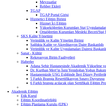
Mevzuatlar
Rehber Ekleri
TGAP
TGAP Portal Girişi
Hizmetiçi Eğitim Birimi
Hizmet İçi Eğitim
Yükseköğretim Kurumları Staj Uygulamalar
Ortaöğretim Kurumları Mesleki Beceri/Staj
SKS Kalite Yönetimi
Verimlilik ve Kalite Yönetim Birimi
Sağlıkta Kalite ve Akreditasyon Daire Başkanlığı
Verimlilik ve Kalite Uygulamaları Dairesi Başkanl
Sanat - Kültür
Rekreasyon Birim Faaliyetleri
Haberler
Adana Şehir Hastanesinde Akademik Yükselme ve 
Dr. Kurthan Mert’in İsmi Yenidoğan Yoğun Bakım 
Hastanemizde USG Eşliğinde İleri Düzey Periferik
5 Farklı Branşta Resertifikasyon Sınavı Duyurusu
6 Farklı branşta açılacak olan Sertifikalı Eğitim Pr
Akademik Eğitim
Etik Kurul
Eğitim Koordinatörlüğü
Eğitim Planlama Kurulu (EPK)