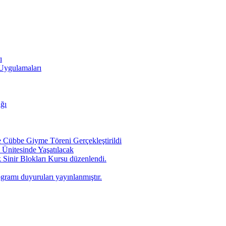
ı
 Uygulamaları
ığı
Cübbe Giyme Töreni Gerçekleştirildi
Ünitesinde Yaşatılacak
 Sinir Blokları Kursu düzenlendi.
ogramı duyuruları yayınlanmıştır.