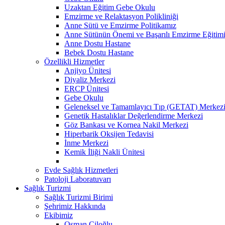
Uzaktan Eğitim Gebe Okulu
Emzirme ve Relaktasyon Polikliniği
Anne Sütü ve Emzirme Politikamız
Anne Sütünün Önemi ve Başarılı Emzirme Eğitim
Anne Dostu Hastane
Bebek Dostu Hastane
Özellikli Hizmetler
Anjiyo Ünitesi
Diyaliz Merkezi
ERCP Ünitesi
Gebe Okulu
Geleneksel ve Tamamlayıcı Tıp (GETAT) Merkez
Genetik Hastalıklar Değerlendirme Merkezi
Göz Bankası ve Kornea Nakil Merkezi
Hiperbarik Oksijen Tedavisi
İnme Merkezi
Kemik İliği Nakli Ünitesi
Evde Sağlık Hizmetleri
Patoloji Laboratuvarı
Sağlık Turizmi
Sağlık Turizmi Birimi
Şehrimiz Hakkında
Ekibimiz
Osman Çiloğlu