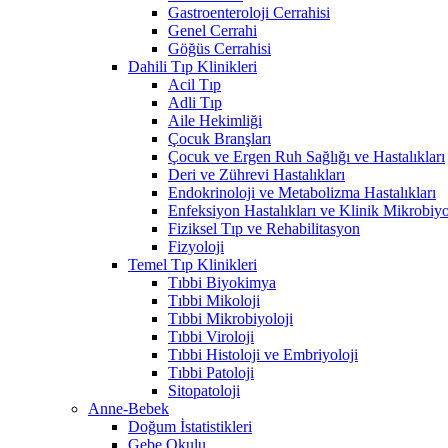
Gastroenteroloji Cerrahisi
Genel Cerrahi
Göğüs Cerrahisi
Dahili Tıp Klinikleri
Acil Tıp
Adli Tıp
Aile Hekimliği
Çocuk Branşları
Çocuk ve Ergen Ruh Sağlığı ve Hastalıkları
Deri ve Zührevi Hastalıkları
Endokrinoloji ve Metabolizma Hastalıkları
Enfeksiyon Hastalıkları ve Klinik Mikrobiyo
Fiziksel Tıp ve Rehabilitasyon
Fizyoloji
Temel Tıp Klinikleri
Tıbbi Biyokimya
Tıbbi Mikoloji
Tıbbi Mikrobiyoloji
Tıbbi Viroloji
Tıbbi Histoloji ve Embriyoloji
Tıbbi Patoloji
Sitopatoloji
Anne-Bebek
Doğum İstatistikleri
Gebe Okulu