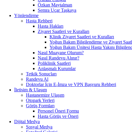
Özkan Maytalman
Semra Uçar Taşkaya
Yönlendirme
Hasta Rehberi
Hasta Hakları
Ziyaret Saatleri ve Kuralları
Klinik Ziyaret Saatleri ve Kuralları
Yoğun Bakım Bilgilendirme ve Ziyaret Saatl
Yoğun Bakım Ünitesi Hasta Yakını Bilgilend
Nasıl Muayane Olurum?
Nasıl Randevu Alınır?
Poliklinik Saatleri
Anlaşmalı Kurumlar
Tetkik Sonuçları
Randevu Al
Doktorlar İçin E-İmza ve VPN Başvuru Rehberi
İletişim & Ulaşım
Hastanemize Ulaşım
Otopark Yerleri
Görüş Formları
Personel Öneri Formu
Hasta Görüş ve Öneri
Dijital Medya
Sosyal Medya