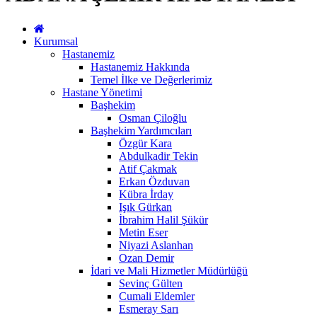
Kurumsal
Hastanemiz
Hastanemiz Hakkında
Temel İlke ve Değerlerimiz
Hastane Yönetimi
Başhekim
Osman Çiloğlu
Başhekim Yardımcıları
Özgür Kara
Abdulkadir Tekin
Atif Çakmak
Erkan Özduvan
Kübra İrday
Işık Gürkan
İbrahim Halil Şükür
Metin Eser
Niyazi Aslanhan
Ozan Demir
İdari ve Mali Hizmetler Müdürlüğü
Sevinç Gülten
Cumali Eldemler
Esmeray Sarı