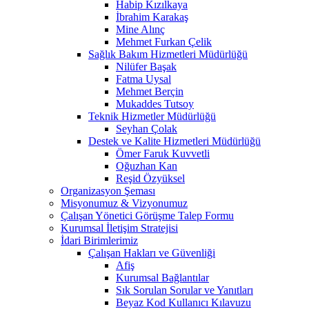
Habip Kızılkaya
İbrahim Karakaş
Mine Alınç
Mehmet Furkan Çelik
Sağlık Bakım Hizmetleri Müdürlüğü
Nilüfer Başak
Fatma Uysal
Mehmet Berçin
Mukaddes Tutsoy
Teknik Hizmetler Müdürlüğü
Seyhan Çolak
Destek ve Kalite Hizmetleri Müdürlüğü
Ömer Faruk Kuvvetli
Oğuzhan Kan
Reşid Özyüksel
Organizasyon Şeması
Misyonumuz & Vizyonumuz
Çalışan Yönetici Görüşme Talep Formu
Kurumsal İletişim Stratejisi
İdari Birimlerimiz
Çalışan Hakları ve Güvenliği
Afiş
Kurumsal Bağlantılar
Sık Sorulan Sorular ve Yanıtları
Beyaz Kod Kullanıcı Kılavuzu