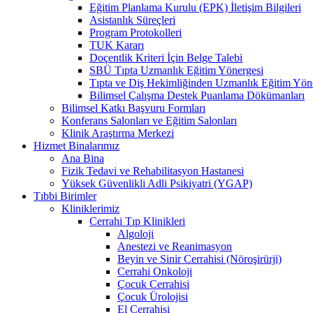
Eğitim Planlama Kurulu (EPK) İletişim Bilgileri
Asistanlık Süreçleri
Program Protokolleri
TUK Kararı
Doçentlik Kriteri İçin Belge Talebi
SBÜ Tıpta Uzmanlık Eğitim Yönergesi
Tıpta ve Diş Hekimliğinden Uzmanlık Eğitim Yön
Bilimsel Çalışma Destek Puanlama Dökümanları
Bilimsel Katkı Başvuru Formları
Konferans Salonları ve Eğitim Salonları
Klinik Araştırma Merkezi
Hizmet Binalarımız
Ana Bina
Fizik Tedavi ve Rehabilitasyon Hastanesi
Yüksek Güvenlikli Adli Psikiyatri (YGAP)
Tıbbi Birimler
Kliniklerimiz
Cerrahi Tıp Klinikleri
Algoloji
Anestezi ve Reanimasyon
Beyin ve Sinir Cerrahisi (Nöroşirürji)
Cerrahi Onkoloji
Çocuk Cerrahisi
Çocuk Ürolojisi
El Cerrahisi