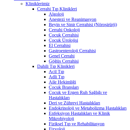
Kliniklerimiz
Cerrahi Tıp Klinikleri
Algoloji
Anestezi ve Reanimasyon
Beyin ve Sinir Cerrahisi (Nöroşirürji)
Cerrahi Onkoloji
Çocuk Cerrahisi
Çocuk Ürolojisi
El Cerrahisi
Gastroenteroloji Cerrahisi
Genel Cerrahi
Göğüs Cerrahisi
Dahili Tıp Klinikleri
Acil Tıp
Adli Tıp
Aile Hekimliği
Çocuk Branşları
Çocuk ve Ergen Ruh Sağlığı ve
Hastalıkları
Deri ve Zührevi Hastalıkları
Endokrinoloji ve Metabolizma Hastalıkları
Enfeksiyon Hastalıkları ve Klinik
Mikrobiyoloji
Fiziksel Tıp ve Rehabilitasyon
Fizyoloji