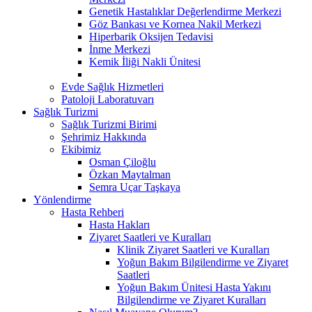
Genetik Hastalıklar Değerlendirme Merkezi
Göz Bankası ve Kornea Nakil Merkezi
Hiperbarik Oksijen Tedavisi
İnme Merkezi
Kemik İliği Nakli Ünitesi
Evde Sağlık Hizmetleri
Patoloji Laboratuvarı
Sağlık Turizmi
Sağlık Turizmi Birimi
Şehrimiz Hakkında
Ekibimiz
Osman Çiloğlu
Özkan Maytalman
Semra Uçar Taşkaya
Yönlendirme
Hasta Rehberi
Hasta Hakları
Ziyaret Saatleri ve Kuralları
Klinik Ziyaret Saatleri ve Kuralları
Yoğun Bakım Bilgilendirme ve Ziyaret
Saatleri
Yoğun Bakım Ünitesi Hasta Yakını
Bilgilendirme ve Ziyaret Kuralları