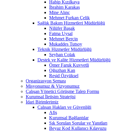
Habip Kızılkaya
İbrahim Karakaş
Mine Alınç
Mehmet Furkan Çelik
Sağlık Bakım Hizmetleri Müdürlüğü
Nilüfer Başak
Fatma Uysal
Mehmet Berçin
Mukaddes Tutsoy
Teknik Hizmetler Müdürlüğü
Seyhan Çolak
Destek ve Kalite Hizmetleri Müdürlüğü
Ömer Faruk Kuvvetli
Oğuzhan Kan
Reşid Özyüksel
Organizasyon Şeması
Misyonumuz & Vizyonumuz
Çalışan Yönetici Görüşme Talep Formu
Kurumsal İletişim Stratejisi
İdari Birimlerimiz
Çalışan Hakları ve Güvenliği
Afiş
Kurumsal Bağlantılar
Sık Sorulan Sorular ve Yanıtları
Beyaz Kod Kullanıcı Kılavuzu