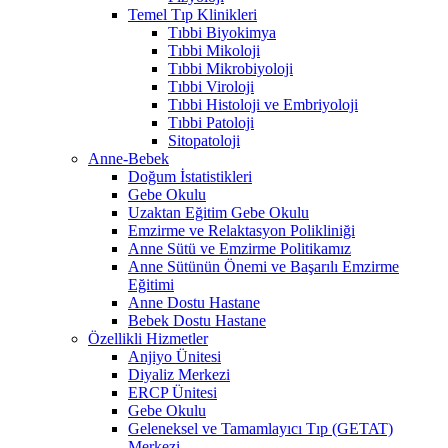
Temel Tıp Klinikleri
Tıbbi Biyokimya
Tıbbi Mikoloji
Tıbbi Mikrobiyoloji
Tıbbi Viroloji
Tıbbi Histoloji ve Embriyoloji
Tıbbi Patoloji
Sitopatoloji
Anne-Bebek
Doğum İstatistikleri
Gebe Okulu
Uzaktan Eğitim Gebe Okulu
Emzirme ve Relaktasyon Polikliniği
Anne Sütü ve Emzirme Politikamız
Anne Sütünün Önemi ve Başarılı Emzirme
Eğitimi
Anne Dostu Hastane
Bebek Dostu Hastane
Özellikli Hizmetler
Anjiyo Ünitesi
Diyaliz Merkezi
ERCP Ünitesi
Gebe Okulu
Geleneksel ve Tamamlayıcı Tıp (GETAT)
Merkezi