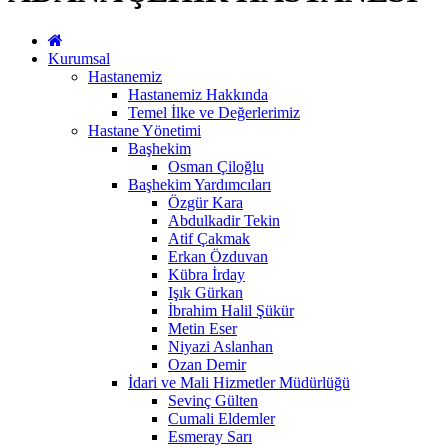
Kurumsal
Hastanemiz
Hastanemiz Hakkında
Temel İlke ve Değerlerimiz
Hastane Yönetimi
Başhekim
Osman Çiloğlu
Başhekim Yardımcıları
Özgür Kara
Abdulkadir Tekin
Atif Çakmak
Erkan Özduvan
Kübra İrday
Işık Gürkan
İbrahim Halil Şükür
Metin Eser
Niyazi Aslanhan
Ozan Demir
İdari ve Mali Hizmetler Müdürlüğü
Sevinç Gülten
Cumali Eldemler
Esmeray Sarı