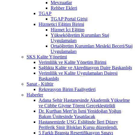
Mevzuatlar
Rehber Ekleri
TGAP
TGAP Portal Girişi
Hizmetiçi Eğitim Birimi
Hizmet İçi Eğitim
Yükseköğretim Kurumları Staj
Uygulamaları
Ortaöğretim Kurumları Mesleki Beceri/Staj
Uygulamaları
SKS Kalite Yönetimi
Verimlilik ve Kalite Yönetim Birimi
Sağlıkta Kalite ve Akreditasyon Daire Başkanlığı
Verimlilik ve Kalite Uygulamaları Dairesi
Başkanlığı
Sanat - Kültür
Rekreasyon Birim Faaliyetleri
Haberler
Adana Şehir Hastanesinde Akademik Yükselme
ve Cübbe Giyme Töreni Gerçekleştirildi
Dr. Kurthan Mert’in İsmi Yenidoğan Yoğun
Bakım Ünitesinde Yaşatılacak
Hastanemizde USG Eşliğinde İleri Düzey
Periferik Sinir Blokları Kursu düzenlendi.
5 Farklı Branşta Resertifikasyon Sınavı