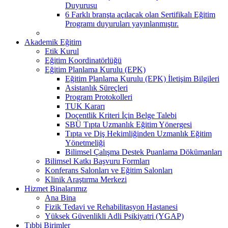
Duyurusu
6 Farklı branşta açılacak olan Sertifikalı Eğitim
Programı duyuruları yayınlanmıştır.
Akademik Eğitim
Etik Kurul
Eğitim Koordinatörlüğü
Eğitim Planlama Kurulu (EPK)
Eğitim Planlama Kurulu (EPK) İletişim Bilgileri
Asistanlık Süreçleri
Program Protokolleri
TUK Kararı
Doçentlik Kriteri İçin Belge Talebi
SBÜ Tıpta Uzmanlık Eğitim Yönergesi
Tıpta ve Diş Hekimliğinden Uzmanlık Eğitim
Yönetmeliği
Bilimsel Çalışma Destek Puanlama Dökümanları
Bilimsel Katkı Başvuru Formları
Konferans Salonları ve Eğitim Salonları
Klinik Araştırma Merkezi
Hizmet Binalarımız
Ana Bina
Fizik Tedavi ve Rehabilitasyon Hastanesi
Yüksek Güvenlikli Adli Psikiyatri (YGAP)
Tıbbi Birimler