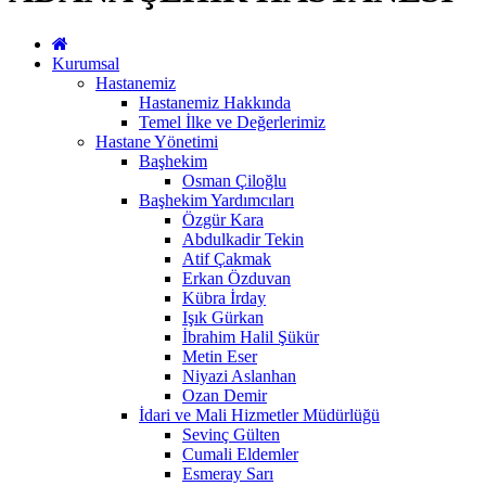
Kurumsal
Hastanemiz
Hastanemiz Hakkında
Temel İlke ve Değerlerimiz
Hastane Yönetimi
Başhekim
Osman Çiloğlu
Başhekim Yardımcıları
Özgür Kara
Abdulkadir Tekin
Atif Çakmak
Erkan Özduvan
Kübra İrday
Işık Gürkan
İbrahim Halil Şükür
Metin Eser
Niyazi Aslanhan
Ozan Demir
İdari ve Mali Hizmetler Müdürlüğü
Sevinç Gülten
Cumali Eldemler
Esmeray Sarı