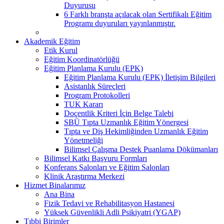
Duyurusu
6 Farklı branşta açılacak olan Sertifikalı Eğitim
Programı duyuruları yayınlanmıştır.
Akademik Eğitim
Etik Kurul
Eğitim Koordinatörlüğü
Eğitim Planlama Kurulu (EPK)
Eğitim Planlama Kurulu (EPK) İletişim Bilgileri
Asistanlık Süreçleri
Program Protokolleri
TUK Kararı
Doçentlik Kriteri İçin Belge Talebi
SBÜ Tıpta Uzmanlık Eğitim Yönergesi
Tıpta ve Diş Hekimliğinden Uzmanlık Eğitim
Yönetmeliği
Bilimsel Çalışma Destek Puanlama Dökümanları
Bilimsel Katkı Başvuru Formları
Konferans Salonları ve Eğitim Salonları
Klinik Araştırma Merkezi
Hizmet Binalarımız
Ana Bina
Fizik Tedavi ve Rehabilitasyon Hastanesi
Yüksek Güvenlikli Adli Psikiyatri (YGAP)
Tıbbi Birimler