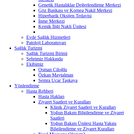
Genetik Hastalıklar Değerlendirme Merkezi
Göz Bankası ve Kornea Nakil Merkezi
Hiperbarik Oksijen Tedavisi
İnme Merkezi
Kemik İliği Nakli Ünitesi
Evde Sağlık Hizmetleri
Patoloji Laboratuvarı
Sağlık Turizmi
Sağlık Turizmi Birimi
Şehrimiz Hakkında
Ekibimiz
Osman Çiloğlu
Özkan Maytalman
Semra Uçar Taşkaya
Yönlendirme
Hasta Rehberi
Hasta Hakları
Ziyaret Saatleri ve Kuralları
Klinik Ziyaret Saatleri ve Kuralları
Yoğun Bakım Bilgilendirme ve Ziyaret
Saatleri
Yoğun Bakım Ünitesi Hasta Yakını
Bilgilendirme ve Ziyaret Kuralları