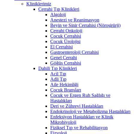
Kliniklerimiz
Cerrahi Tıp Klinikleri
Algoloji
Anestezi ve Reanimasyon
Beyin ve Sinir Cerrahisi (Nöroşirürji)
Cerrahi Onkoloji
Çocuk Cerrahisi
Çocuk Ürolojisi
El Cerrahisi
Gastroenteroloji Cerrahisi
Genel Cerrahi
Göğüs Cerrahisi
Dahili Tıp Klinikleri
Acil Tıp
Adli Tıp
Aile Hekimliği
Çocuk Branşları
Çocuk ve Ergen Ruh Sağlığı ve
Hastalıkları
Deri ve Zührevi Hastalıkları
Endokrinoloji ve Metabolizma Hastalıkları
Enfeksiyon Hastalıkları ve Klinik
Mikrobiyoloji
Fiziksel Tıp ve Rehabilitasyon
Fizyoloji