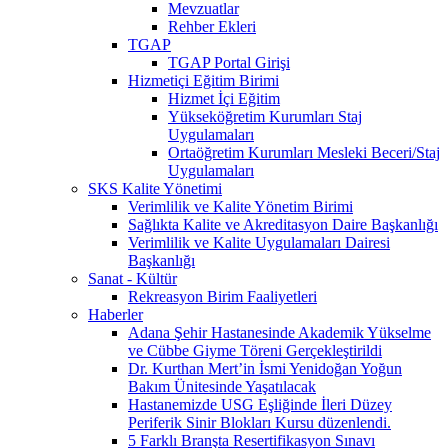
Mevzuatlar
Rehber Ekleri
TGAP
TGAP Portal Girişi
Hizmetiçi Eğitim Birimi
Hizmet İçi Eğitim
Yükseköğretim Kurumları Staj
Uygulamaları
Ortaöğretim Kurumları Mesleki Beceri/Staj
Uygulamaları
SKS Kalite Yönetimi
Verimlilik ve Kalite Yönetim Birimi
Sağlıkta Kalite ve Akreditasyon Daire Başkanlığı
Verimlilik ve Kalite Uygulamaları Dairesi
Başkanlığı
Sanat - Kültür
Rekreasyon Birim Faaliyetleri
Haberler
Adana Şehir Hastanesinde Akademik Yükselme
ve Cübbe Giyme Töreni Gerçekleştirildi
Dr. Kurthan Mert’in İsmi Yenidoğan Yoğun
Bakım Ünitesinde Yaşatılacak
Hastanemizde USG Eşliğinde İleri Düzey
Periferik Sinir Blokları Kursu düzenlendi.
5 Farklı Branşta Resertifikasyon Sınavı