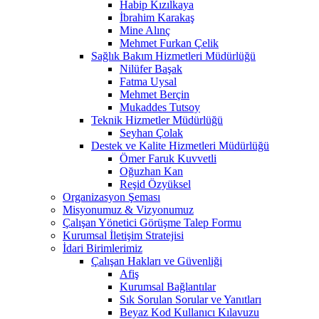
Habip Kızılkaya
İbrahim Karakaş
Mine Alınç
Mehmet Furkan Çelik
Sağlık Bakım Hizmetleri Müdürlüğü
Nilüfer Başak
Fatma Uysal
Mehmet Berçin
Mukaddes Tutsoy
Teknik Hizmetler Müdürlüğü
Seyhan Çolak
Destek ve Kalite Hizmetleri Müdürlüğü
Ömer Faruk Kuvvetli
Oğuzhan Kan
Reşid Özyüksel
Organizasyon Şeması
Misyonumuz & Vizyonumuz
Çalışan Yönetici Görüşme Talep Formu
Kurumsal İletişim Stratejisi
İdari Birimlerimiz
Çalışan Hakları ve Güvenliği
Afiş
Kurumsal Bağlantılar
Sık Sorulan Sorular ve Yanıtları
Beyaz Kod Kullanıcı Kılavuzu