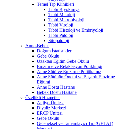
Temel Tıp Klinikleri
Tıbbi Biyokimya
Tıbbi Mikoloji
Tıbbi Mikrobiyoloji
Tıbbi Viroloji
Tıbbi Histoloji ve Embriyoloji
Tıbbi Patoloji
Sitopatoloji
Anne-Bebek
Doğum İstatistikleri
Gebe Okulu
Uzaktan Eğitim Gebe Okulu
Emzirme ve Relaktasyon Polikliniği
Anne Sütü ve Emzirme Politikamız
Anne Sütünün Önemi ve Başarılı Emzirme
Eğitimi
Anne Dostu Hastane
Bebek Dostu Hastane
Özellikli Hizmetler
Anjiyo Ünitesi
Diyaliz Merkezi
ERCP Ünitesi
Gebe Okulu
Geleneksel ve Tamamlayıcı Tıp (GETAT)
Merkezi