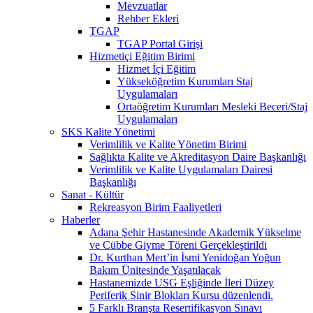
Mevzuatlar
Rehber Ekleri
TGAP
TGAP Portal Girişi
Hizmetiçi Eğitim Birimi
Hizmet İçi Eğitim
Yükseköğretim Kurumları Staj
Uygulamaları
Ortaöğretim Kurumları Mesleki Beceri/Staj
Uygulamaları
SKS Kalite Yönetimi
Verimlilik ve Kalite Yönetim Birimi
Sağlıkta Kalite ve Akreditasyon Daire Başkanlığı
Verimlilik ve Kalite Uygulamaları Dairesi
Başkanlığı
Sanat - Kültür
Rekreasyon Birim Faaliyetleri
Haberler
Adana Şehir Hastanesinde Akademik Yükselme
ve Cübbe Giyme Töreni Gerçekleştirildi
Dr. Kurthan Mert’in İsmi Yenidoğan Yoğun
Bakım Ünitesinde Yaşatılacak
Hastanemizde USG Eşliğinde İleri Düzey
Periferik Sinir Blokları Kursu düzenlendi.
5 Farklı Branşta Resertifikasyon Sınavı