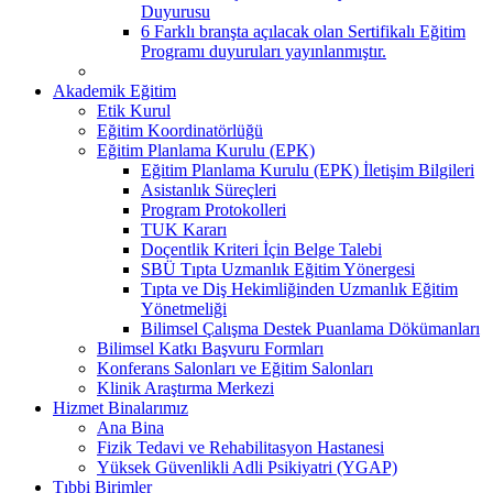
Duyurusu
6 Farklı branşta açılacak olan Sertifikalı Eğitim
Programı duyuruları yayınlanmıştır.
Akademik Eğitim
Etik Kurul
Eğitim Koordinatörlüğü
Eğitim Planlama Kurulu (EPK)
Eğitim Planlama Kurulu (EPK) İletişim Bilgileri
Asistanlık Süreçleri
Program Protokolleri
TUK Kararı
Doçentlik Kriteri İçin Belge Talebi
SBÜ Tıpta Uzmanlık Eğitim Yönergesi
Tıpta ve Diş Hekimliğinden Uzmanlık Eğitim
Yönetmeliği
Bilimsel Çalışma Destek Puanlama Dökümanları
Bilimsel Katkı Başvuru Formları
Konferans Salonları ve Eğitim Salonları
Klinik Araştırma Merkezi
Hizmet Binalarımız
Ana Bina
Fizik Tedavi ve Rehabilitasyon Hastanesi
Yüksek Güvenlikli Adli Psikiyatri (YGAP)
Tıbbi Birimler