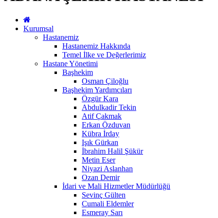
Kurumsal
Hastanemiz
Hastanemiz Hakkında
Temel İlke ve Değerlerimiz
Hastane Yönetimi
Başhekim
Osman Çiloğlu
Başhekim Yardımcıları
Özgür Kara
Abdulkadir Tekin
Atif Çakmak
Erkan Özduvan
Kübra İrday
Işık Gürkan
İbrahim Halil Şükür
Metin Eser
Niyazi Aslanhan
Ozan Demir
İdari ve Mali Hizmetler Müdürlüğü
Sevinç Gülten
Cumali Eldemler
Esmeray Sarı