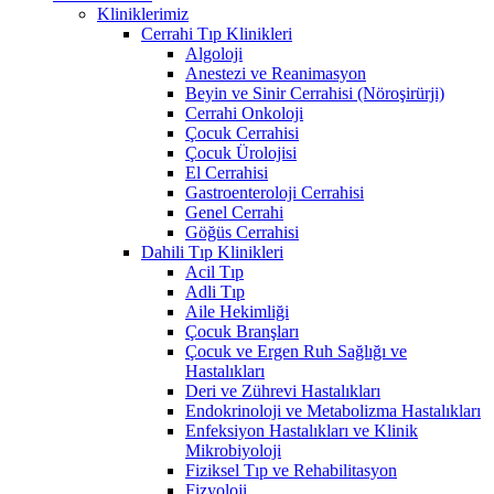
Kliniklerimiz
Cerrahi Tıp Klinikleri
Algoloji
Anestezi ve Reanimasyon
Beyin ve Sinir Cerrahisi (Nöroşirürji)
Cerrahi Onkoloji
Çocuk Cerrahisi
Çocuk Ürolojisi
El Cerrahisi
Gastroenteroloji Cerrahisi
Genel Cerrahi
Göğüs Cerrahisi
Dahili Tıp Klinikleri
Acil Tıp
Adli Tıp
Aile Hekimliği
Çocuk Branşları
Çocuk ve Ergen Ruh Sağlığı ve
Hastalıkları
Deri ve Zührevi Hastalıkları
Endokrinoloji ve Metabolizma Hastalıkları
Enfeksiyon Hastalıkları ve Klinik
Mikrobiyoloji
Fiziksel Tıp ve Rehabilitasyon
Fizyoloji