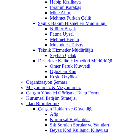
Habip Kızılkaya
İbrahim Karakaş
Mine Alınç
Mehmet Furkan Çelik
Sağlık Bakım Hizmetleri Müdürlüğü
Nilüfer Başak
Fatma Uysal
Mehmet Berçin
Mukaddes Tutsoy
Teknik Hizmetler Müdürlüğü
Seyhan Çolak
Destek ve Kalite Hizmetleri Müdürlüğü
Ömer Faruk Kuvvetli
Oğuzhan Kan
Reşid Özyüksel
Organizasyon Şeması
Misyonumuz & Vizyonumuz
Çalışan Yönetici Görüşme Talep Formu
Kurumsal İletişim Stratejisi
İdari Birimlerimiz
Çalışan Hakları ve Güvenliği
Afiş
Kurumsal Bağlantılar
Sık Sorulan Sorular ve Yanıtları
Beyaz Kod Kullanıcı Kılavuzu