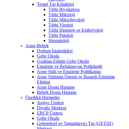
Temel Tıp Klinikleri
Tıbbi Biyokimya
Tıbbi Mikoloji
Tıbbi Mikrobiyoloji
Tıbbi Viroloji
Tıbbi Histoloji ve Embriyoloji
Tıbbi Patoloji
Sitopatoloji
Anne-Bebek
Doğum İstatistikleri
Gebe Okulu
Uzaktan Eğitim Gebe Okulu
Emzirme ve Relaktasyon Polikliniği
Anne Sütü ve Emzirme Politikamız
Anne Sütünün Önemi ve Başarılı Emzirme
Eğitimi
Anne Dostu Hastane
Bebek Dostu Hastane
Özellikli Hizmetler
Anjiyo Ünitesi
Diyaliz Merkezi
ERCP Ünitesi
Gebe Okulu
Geleneksel ve Tamamlayıcı Tıp (GETAT)
Merkezi