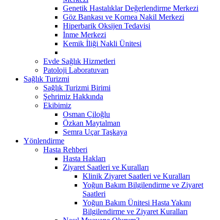
Genetik Hastalıklar Değerlendirme Merkezi
Göz Bankası ve Kornea Nakil Merkezi
Hiperbarik Oksijen Tedavisi
İnme Merkezi
Kemik İliği Nakli Ünitesi
Evde Sağlık Hizmetleri
Patoloji Laboratuvarı
Sağlık Turizmi
Sağlık Turizmi Birimi
Şehrimiz Hakkında
Ekibimiz
Osman Çiloğlu
Özkan Maytalman
Semra Uçar Taşkaya
Yönlendirme
Hasta Rehberi
Hasta Hakları
Ziyaret Saatleri ve Kuralları
Klinik Ziyaret Saatleri ve Kuralları
Yoğun Bakım Bilgilendirme ve Ziyaret
Saatleri
Yoğun Bakım Ünitesi Hasta Yakını
Bilgilendirme ve Ziyaret Kuralları