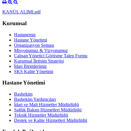
KANÜL ALIMI.pdf
Kurumsal
Hastanemiz
Hastane Yönetimi
Organizasyon Şeması
Misyonumuz & Vizyonumuz
Çalışan Yönetici Görüşme Talep Formu
Kurumsal İletişim Stratejisi
İdari Birimlerimiz
SKS Kalite Yönetimi
Hastane Yönetimi
Başhekim
Başhekim Yardımcıları
İdari ve Mali Hizmetler Müdürlüğü
Sağlık Bakım Hizmetleri Müdürlüğü
Teknik Hizmetler Müdürlüğü
Destek ve Kalite Hizmetleri Müdürlüğü