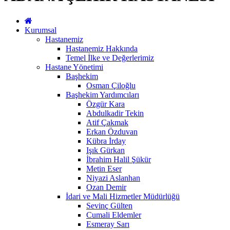
Kurumsal
Hastanemiz
Hastanemiz Hakkında
Temel İlke ve Değerlerimiz
Hastane Yönetimi
Başhekim
Osman Çiloğlu
Başhekim Yardımcıları
Özgür Kara
Abdulkadir Tekin
Atif Çakmak
Erkan Özduvan
Kübra İrday
Işık Gürkan
İbrahim Halil Şükür
Metin Eser
Niyazi Aslanhan
Ozan Demir
İdari ve Mali Hizmetler Müdürlüğü
Sevinç Gülten
Cumali Eldemler
Esmeray Sarı