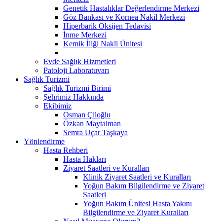
Genetik Hastalıklar Değerlendirme Merkezi
Göz Bankası ve Kornea Nakil Merkezi
Hiperbarik Oksijen Tedavisi
İnme Merkezi
Kemik İliği Nakli Ünitesi
Evde Sağlık Hizmetleri
Patoloji Laboratuvarı
Sağlık Turizmi
Sağlık Turizmi Birimi
Şehrimiz Hakkında
Ekibimiz
Osman Çiloğlu
Özkan Maytalman
Semra Uçar Taşkaya
Yönlendirme
Hasta Rehberi
Hasta Hakları
Ziyaret Saatleri ve Kuralları
Klinik Ziyaret Saatleri ve Kuralları
Yoğun Bakım Bilgilendirme ve Ziyaret
Saatleri
Yoğun Bakım Ünitesi Hasta Yakını
Bilgilendirme ve Ziyaret Kuralları