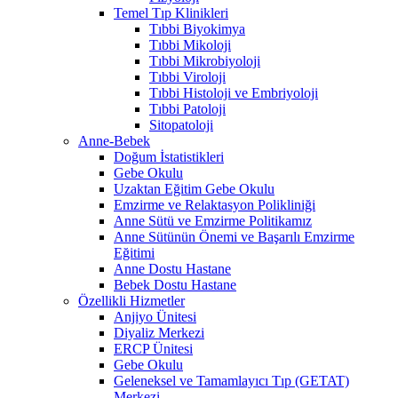
Temel Tıp Klinikleri
Tıbbi Biyokimya
Tıbbi Mikoloji
Tıbbi Mikrobiyoloji
Tıbbi Viroloji
Tıbbi Histoloji ve Embriyoloji
Tıbbi Patoloji
Sitopatoloji
Anne-Bebek
Doğum İstatistikleri
Gebe Okulu
Uzaktan Eğitim Gebe Okulu
Emzirme ve Relaktasyon Polikliniği
Anne Sütü ve Emzirme Politikamız
Anne Sütünün Önemi ve Başarılı Emzirme
Eğitimi
Anne Dostu Hastane
Bebek Dostu Hastane
Özellikli Hizmetler
Anjiyo Ünitesi
Diyaliz Merkezi
ERCP Ünitesi
Gebe Okulu
Geleneksel ve Tamamlayıcı Tıp (GETAT)
Merkezi