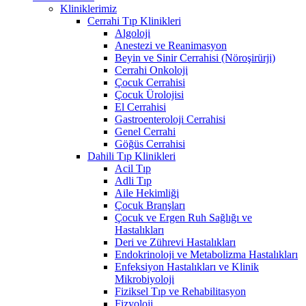
Kliniklerimiz
Cerrahi Tıp Klinikleri
Algoloji
Anestezi ve Reanimasyon
Beyin ve Sinir Cerrahisi (Nöroşirürji)
Cerrahi Onkoloji
Çocuk Cerrahisi
Çocuk Ürolojisi
El Cerrahisi
Gastroenteroloji Cerrahisi
Genel Cerrahi
Göğüs Cerrahisi
Dahili Tıp Klinikleri
Acil Tıp
Adli Tıp
Aile Hekimliği
Çocuk Branşları
Çocuk ve Ergen Ruh Sağlığı ve
Hastalıkları
Deri ve Zührevi Hastalıkları
Endokrinoloji ve Metabolizma Hastalıkları
Enfeksiyon Hastalıkları ve Klinik
Mikrobiyoloji
Fiziksel Tıp ve Rehabilitasyon
Fizyoloji