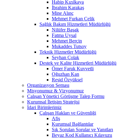
Habip Kızılkaya
İbrahim Karakaş
Mine Alınç
Mehmet Furkan Çelik
Sağlık Bakım Hizmetleri Müdürlüğü
Nilüfer Başak
Fatma Uysal
Mehmet Berçin
Mukaddes Tutsoy
Teknik Hizmetler Müdürlüğü
Seyhan Çolak
Destek ve Kalite Hizmetleri Müdürlüğü
Ömer Faruk Kuvvetli
Oğuzhan Kan
Reşid Özyüksel
Organizasyon Şeması
Misyonumuz & Vizyonumuz
Çalışan Yönetici Görüşme Talep Formu
Kurumsal İletişim Stratejisi
İdari Birimlerimiz
Çalışan Hakları ve Güvenliği
Afiş
Kurumsal Bağlantılar
Sık Sorulan Sorular ve Yanıtları
Beyaz Kod Kullanıcı Kılavuzu