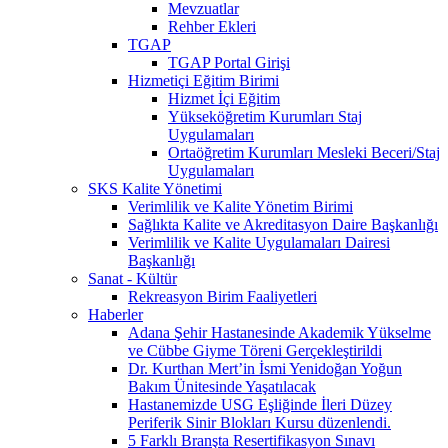
Mevzuatlar
Rehber Ekleri
TGAP
TGAP Portal Girişi
Hizmetiçi Eğitim Birimi
Hizmet İçi Eğitim
Yükseköğretim Kurumları Staj
Uygulamaları
Ortaöğretim Kurumları Mesleki Beceri/Staj
Uygulamaları
SKS Kalite Yönetimi
Verimlilik ve Kalite Yönetim Birimi
Sağlıkta Kalite ve Akreditasyon Daire Başkanlığı
Verimlilik ve Kalite Uygulamaları Dairesi
Başkanlığı
Sanat - Kültür
Rekreasyon Birim Faaliyetleri
Haberler
Adana Şehir Hastanesinde Akademik Yükselme
ve Cübbe Giyme Töreni Gerçekleştirildi
Dr. Kurthan Mert’in İsmi Yenidoğan Yoğun
Bakım Ünitesinde Yaşatılacak
Hastanemizde USG Eşliğinde İleri Düzey
Periferik Sinir Blokları Kursu düzenlendi.
5 Farklı Branşta Resertifikasyon Sınavı