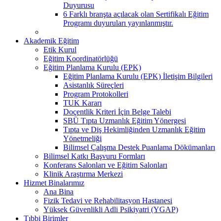
Duyurusu
6 Farklı branşta açılacak olan Sertifikalı Eğitim
Programı duyuruları yayınlanmıştır.
Akademik Eğitim
Etik Kurul
Eğitim Koordinatörlüğü
Eğitim Planlama Kurulu (EPK)
Eğitim Planlama Kurulu (EPK) İletişim Bilgileri
Asistanlık Süreçleri
Program Protokolleri
TUK Kararı
Doçentlik Kriteri İçin Belge Talebi
SBÜ Tıpta Uzmanlık Eğitim Yönergesi
Tıpta ve Diş Hekimliğinden Uzmanlık Eğitim
Yönetmeliği
Bilimsel Çalışma Destek Puanlama Dökümanları
Bilimsel Katkı Başvuru Formları
Konferans Salonları ve Eğitim Salonları
Klinik Araştırma Merkezi
Hizmet Binalarımız
Ana Bina
Fizik Tedavi ve Rehabilitasyon Hastanesi
Yüksek Güvenlikli Adli Psikiyatri (YGAP)
Tıbbi Birimler