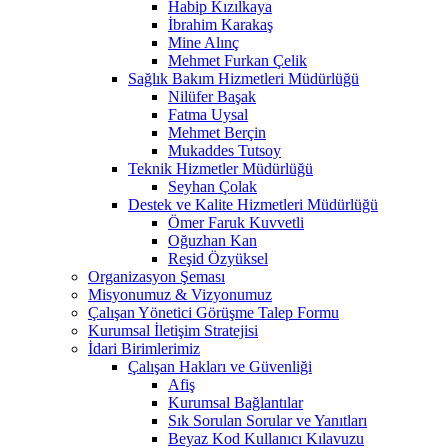
Habip Kızılkaya
İbrahim Karakaş
Mine Alınç
Mehmet Furkan Çelik
Sağlık Bakım Hizmetleri Müdürlüğü
Nilüfer Başak
Fatma Uysal
Mehmet Berçin
Mukaddes Tutsoy
Teknik Hizmetler Müdürlüğü
Seyhan Çolak
Destek ve Kalite Hizmetleri Müdürlüğü
Ömer Faruk Kuvvetli
Oğuzhan Kan
Reşid Özyüksel
Organizasyon Şeması
Misyonumuz & Vizyonumuz
Çalışan Yönetici Görüşme Talep Formu
Kurumsal İletişim Stratejisi
İdari Birimlerimiz
Çalışan Hakları ve Güvenliği
Afiş
Kurumsal Bağlantılar
Sık Sorulan Sorular ve Yanıtları
Beyaz Kod Kullanıcı Kılavuzu