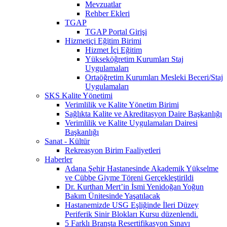
Mevzuatlar
Rehber Ekleri
TGAP
TGAP Portal Girişi
Hizmetiçi Eğitim Birimi
Hizmet İçi Eğitim
Yükseköğretim Kurumları Staj
Uygulamaları
Ortaöğretim Kurumları Mesleki Beceri/Staj
Uygulamaları
SKS Kalite Yönetimi
Verimlilik ve Kalite Yönetim Birimi
Sağlıkta Kalite ve Akreditasyon Daire Başkanlığı
Verimlilik ve Kalite Uygulamaları Dairesi
Başkanlığı
Sanat - Kültür
Rekreasyon Birim Faaliyetleri
Haberler
Adana Şehir Hastanesinde Akademik Yükselme
ve Cübbe Giyme Töreni Gerçekleştirildi
Dr. Kurthan Mert’in İsmi Yenidoğan Yoğun
Bakım Ünitesinde Yaşatılacak
Hastanemizde USG Eşliğinde İleri Düzey
Periferik Sinir Blokları Kursu düzenlendi.
5 Farklı Branşta Resertifikasyon Sınavı