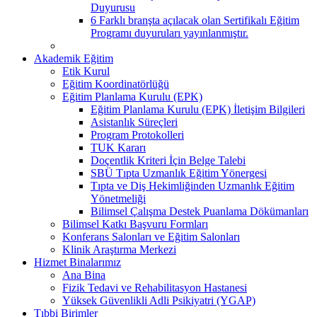
Duyurusu
6 Farklı branşta açılacak olan Sertifikalı Eğitim
Programı duyuruları yayınlanmıştır.
Akademik Eğitim
Etik Kurul
Eğitim Koordinatörlüğü
Eğitim Planlama Kurulu (EPK)
Eğitim Planlama Kurulu (EPK) İletişim Bilgileri
Asistanlık Süreçleri
Program Protokolleri
TUK Kararı
Doçentlik Kriteri İçin Belge Talebi
SBÜ Tıpta Uzmanlık Eğitim Yönergesi
Tıpta ve Diş Hekimliğinden Uzmanlık Eğitim
Yönetmeliği
Bilimsel Çalışma Destek Puanlama Dökümanları
Bilimsel Katkı Başvuru Formları
Konferans Salonları ve Eğitim Salonları
Klinik Araştırma Merkezi
Hizmet Binalarımız
Ana Bina
Fizik Tedavi ve Rehabilitasyon Hastanesi
Yüksek Güvenlikli Adli Psikiyatri (YGAP)
Tıbbi Birimler