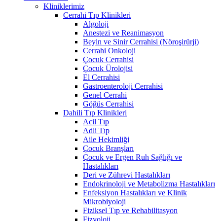
Kliniklerimiz
Cerrahi Tıp Klinikleri
Algoloji
Anestezi ve Reanimasyon
Beyin ve Sinir Cerrahisi (Nöroşirürji)
Cerrahi Onkoloji
Çocuk Cerrahisi
Çocuk Ürolojisi
El Cerrahisi
Gastroenteroloji Cerrahisi
Genel Cerrahi
Göğüs Cerrahisi
Dahili Tıp Klinikleri
Acil Tıp
Adli Tıp
Aile Hekimliği
Çocuk Branşları
Çocuk ve Ergen Ruh Sağlığı ve
Hastalıkları
Deri ve Zührevi Hastalıkları
Endokrinoloji ve Metabolizma Hastalıkları
Enfeksiyon Hastalıkları ve Klinik
Mikrobiyoloji
Fiziksel Tıp ve Rehabilitasyon
Fizyoloji