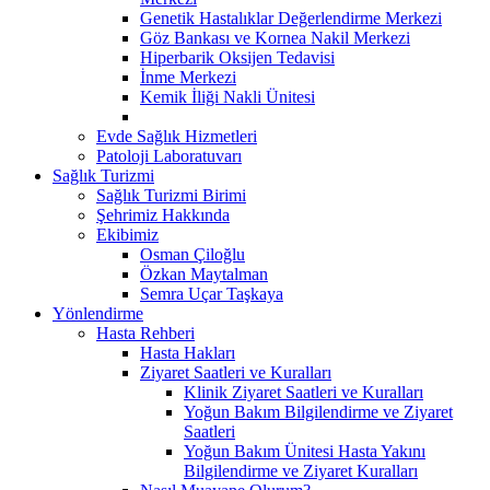
Genetik Hastalıklar Değerlendirme Merkezi
Göz Bankası ve Kornea Nakil Merkezi
Hiperbarik Oksijen Tedavisi
İnme Merkezi
Kemik İliği Nakli Ünitesi
Evde Sağlık Hizmetleri
Patoloji Laboratuvarı
Sağlık Turizmi
Sağlık Turizmi Birimi
Şehrimiz Hakkında
Ekibimiz
Osman Çiloğlu
Özkan Maytalman
Semra Uçar Taşkaya
Yönlendirme
Hasta Rehberi
Hasta Hakları
Ziyaret Saatleri ve Kuralları
Klinik Ziyaret Saatleri ve Kuralları
Yoğun Bakım Bilgilendirme ve Ziyaret
Saatleri
Yoğun Bakım Ünitesi Hasta Yakını
Bilgilendirme ve Ziyaret Kuralları