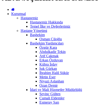
Kurumsal
Hastanemiz
Hastanemiz Hakkında
Temel İlke ve Değerlerimiz
Hastane Yönetimi
Başhekim
Osman Çiloğlu
Başhekim Yardımcıları
Özgür Kara
Abdulkadir Tekin
Atif Çakmak
Erkan Özduvan
Kübra İrday
Işık Gürkan
İbrahim Halil Şükür
Metin Eser
Niyazi Aslanhan
Ozan Demir
İdari ve Mali Hizmetler Müdürlüğü
Sevinç Gülten
Cumali Eldemler
Esmeray Sarı