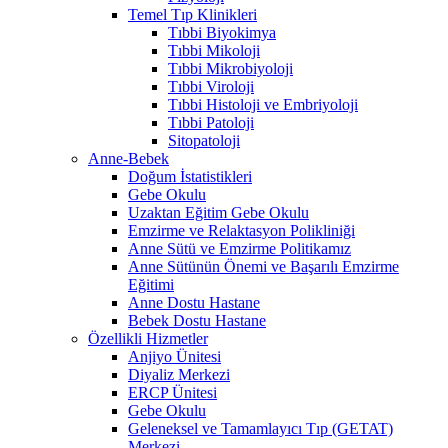
Temel Tıp Klinikleri
Tıbbi Biyokimya
Tıbbi Mikoloji
Tıbbi Mikrobiyoloji
Tıbbi Viroloji
Tıbbi Histoloji ve Embriyoloji
Tıbbi Patoloji
Sitopatoloji
Anne-Bebek
Doğum İstatistikleri
Gebe Okulu
Uzaktan Eğitim Gebe Okulu
Emzirme ve Relaktasyon Polikliniği
Anne Sütü ve Emzirme Politikamız
Anne Sütünün Önemi ve Başarılı Emzirme
Eğitimi
Anne Dostu Hastane
Bebek Dostu Hastane
Özellikli Hizmetler
Anjiyo Ünitesi
Diyaliz Merkezi
ERCP Ünitesi
Gebe Okulu
Geleneksel ve Tamamlayıcı Tıp (GETAT)
Merkezi