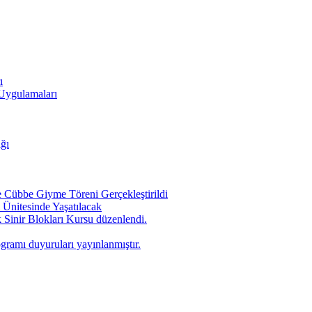
ı
 Uygulamaları
ığı
Cübbe Giyme Töreni Gerçekleştirildi
Ünitesinde Yaşatılacak
 Sinir Blokları Kursu düzenlendi.
ogramı duyuruları yayınlanmıştır.