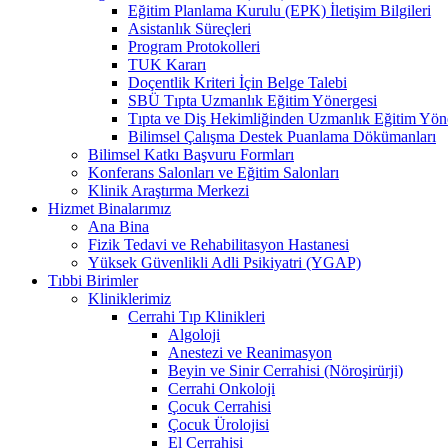
Eğitim Planlama Kurulu (EPK) İletişim Bilgileri
Asistanlık Süreçleri
Program Protokolleri
TUK Kararı
Doçentlik Kriteri İçin Belge Talebi
SBÜ Tıpta Uzmanlık Eğitim Yönergesi
Tıpta ve Diş Hekimliğinden Uzmanlık Eğitim Yön
Bilimsel Çalışma Destek Puanlama Dökümanları
Bilimsel Katkı Başvuru Formları
Konferans Salonları ve Eğitim Salonları
Klinik Araştırma Merkezi
Hizmet Binalarımız
Ana Bina
Fizik Tedavi ve Rehabilitasyon Hastanesi
Yüksek Güvenlikli Adli Psikiyatri (YGAP)
Tıbbi Birimler
Kliniklerimiz
Cerrahi Tıp Klinikleri
Algoloji
Anestezi ve Reanimasyon
Beyin ve Sinir Cerrahisi (Nöroşirürji)
Cerrahi Onkoloji
Çocuk Cerrahisi
Çocuk Ürolojisi
El Cerrahisi