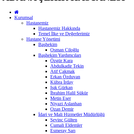
Kurumsal
Hastanemiz
Hastanemiz Hakkında
Temel İlke ve Değerlerimiz
Hastane Yönetimi
Başhekim
Osman Çiloğlu
Başhekim Yardımcıları
Özgür Kara
Abdulkadir Tekin
Atif Çakmak
Erkan Özduvan
Kübra İrday
Işık Gürkan
İbrahim Halil Şükür
Metin Eser
Niyazi Aslanhan
Ozan Demir
İdari ve Mali Hizmetler Müdürlüğü
Sevinç Gülten
Cumali Eldemler
Esmeray Sarı