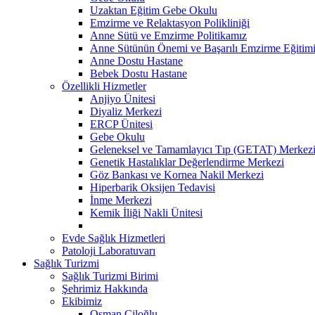
Uzaktan Eğitim Gebe Okulu
Emzirme ve Relaktasyon Polikliniği
Anne Sütü ve Emzirme Politikamız
Anne Sütünün Önemi ve Başarılı Emzirme Eğitim
Anne Dostu Hastane
Bebek Dostu Hastane
Özellikli Hizmetler
Anjiyo Ünitesi
Diyaliz Merkezi
ERCP Ünitesi
Gebe Okulu
Geleneksel ve Tamamlayıcı Tıp (GETAT) Merkez
Genetik Hastalıklar Değerlendirme Merkezi
Göz Bankası ve Kornea Nakil Merkezi
Hiperbarik Oksijen Tedavisi
İnme Merkezi
Kemik İliği Nakli Ünitesi
Evde Sağlık Hizmetleri
Patoloji Laboratuvarı
Sağlık Turizmi
Sağlık Turizmi Birimi
Şehrimiz Hakkında
Ekibimiz
Osman Çiloğlu