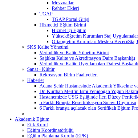
Mevzuatlar
Rehber Ekleri
TGAP
TGAP Portal Girişi
Hizmetiçi Eğitim Birimi
Hizmet İçi Eğitim
Yükseköğretim Kurumları Staj Uygulamalar
Ortaöğretim Kurumları Mesleki Beceri/Staj
SKS Kalite Yönetimi
Verimlilik ve Kalite Yönetim Birimi
Sağlıkta Kalite ve Akreditasyon Daire Başkanlığı
Verimlilik ve Kalite Uygulamaları Dairesi Başkanl
Sanat - Kültür
Rekreasyon Birim Faaliyetleri
Haberler
Adana Şehir Hastanesinde Akademik Yükselme ve 
Dr. Kurthan Mert’in İsmi Yenidoğan Yoğun Bakım 
Hastanemizde USG Eşliğinde İleri Düzey Periferik
5 Farklı Branşta Resertifikasyon Sınavı Duyurusu
6 Farklı branşta açılacak olan Sertifikalı Eğitim Pr
Akademik Eğitim
Etik Kurul
Eğitim Koordinatörlüğü
Eğitim Planlama Kurulu (EPK)