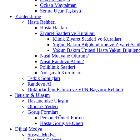
Özkan Maytalman
Semra Uçar Taşkaya
Yönlendirme
Hasta Rehberi
Hasta Hakları
Ziyaret Saatleri ve Kuralları
Klinik Ziyaret Saatleri ve Kuralları
Yoğun Bakım Bilgilendirme ve Ziyaret Saatl
Yoğun Bakım Ünitesi Hasta Yakını Bilgilend
Nasıl Muayane Olurum?
Nasıl Randevu Alınır?
Poliklinik Saatleri
Anlaşmalı Kurumlar
Tetkik Sonuçları
Randevu Al
Doktorlar İçin E-İmza ve VPN Başvuru Rehberi
İletişim & Ulaşım
Hastanemize Ulaşım
Otopark Yerleri
Görüş Formları
Personel Öneri Formu
Hasta Görüş ve Öneri
Dijital Medya
Sosyal Medya