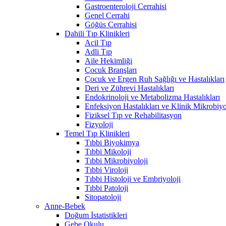
Gastroenteroloji Cerrahisi
Genel Cerrahi
Göğüs Cerrahisi
Dahili Tıp Klinikleri
Acil Tıp
Adli Tıp
Aile Hekimliği
Çocuk Branşları
Çocuk ve Ergen Ruh Sağlığı ve Hastalıkları
Deri ve Zührevi Hastalıkları
Endokrinoloji ve Metabolizma Hastalıkları
Enfeksiyon Hastalıkları ve Klinik Mikrobiyo
Fiziksel Tıp ve Rehabilitasyon
Fizyoloji
Temel Tıp Klinikleri
Tıbbi Biyokimya
Tıbbi Mikoloji
Tıbbi Mikrobiyoloji
Tıbbi Viroloji
Tıbbi Histoloji ve Embriyoloji
Tıbbi Patoloji
Sitopatoloji
Anne-Bebek
Doğum İstatistikleri
Gebe Okulu