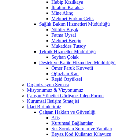
Habip Kızılkaya
İbrahim Karakaş
Mine Alınç
Mehmet Furkan Çelik
Sağlık Bakım Hizmetleri Müdürlüğü
Nilüfer Başak
Fatma Uysal
Mehmet Berçin
Mukaddes Tutsoy
Teknik Hizmetler Müdürlüğü
Seyhan Çolak
Destek ve Kalite Hizmetleri Müdürlüğü
Ömer Faruk Kuvvetli
Oğuzhan Kan
Reşid Özyüksel
Organizasyon Şeması
Misyonumuz & Vizyonumuz
Çalışan Yönetici Görüşme Talep Formu
Kurumsal İletişim Stratejisi
İdari Birimlerimiz
Çalışan Hakları ve Güvenliği
Afiş
Kurumsal Bağlantılar
Sık Sorulan Sorular ve Yanıtları
Beyaz Kod Kullanıcı Kılavuzu