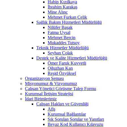
Habip Kızılkaya
İbrahim Karakaş
Mine Alınç
Mehmet Furkan Çelik
Sağlık Bakım Hizmetleri Müdürlüğü
Nilüfer Başak
Fatma Uysal
Mehmet Berçin
Mukaddes Tutsoy
Teknik Hizmetler Müdürlüğü
Seyhan Çolak
Destek ve Kalite Hizmetleri Müdürlüğü
Ömer Faruk Kuvvetli
Oğuzhan Kan
Reşid Özyüksel
Organizasyon Şeması
Misyonumuz & Vizyonumuz
Çalışan Yönetici Görüşme Talep Formu
Kurumsal İletişim Stratejisi
İdari Birimlerimiz
Çalışan Hakları ve Güvenliği
Afiş
Kurumsal Bağlantılar
Sık Sorulan Sorular ve Yanıtları
Beyaz Kod Kullanıcı Kılavuzu