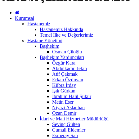
Kurumsal
Hastanemiz
Hastanemiz Hakkında
Temel İlke ve Değerlerimiz
Hastane Yönetimi
Başhekim
Osman Çiloğlu
Başhekim Yardımcıları
Özgür Kara
Abdulkadir Tekin
Atif Çakmak
Erkan Özduvan
Kübra İrday
Işık Gürkan
İbrahim Halil Şükür
Metin Eser
Niyazi Aslanhan
Ozan Demir
İdari ve Mali Hizmetler Müdürlüğü
Sevinç Gülten
Cumali Eldemler
Esmeray Sarı