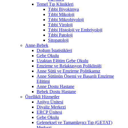
Temel Tıp Klinikleri
Tıbbi Biyokimya
Tıbbi Mikoloji
Tıbbi Mikrobiyoloji
Tıbbi Viroloji
Tıbbi Histoloji ve Embriyoloji
Tıbbi Patoloji
Sitopatoloji
Anne-Bebek
Doğum İstatistikleri
Gebe Okulu
Uzaktan Eğitim Gebe Okulu
Emzirme ve Relaktasyon Polikliniği
Anne Sütü ve Emzirme Politikamız
Anne Sütünün Önemi ve Başarılı Emzirme
Eğitimi
Anne Dostu Hastane
Bebek Dostu Hastane
Özellikli Hizmetler
Anjiyo Ünitesi
Diyaliz Merkezi
ERCP Ünitesi
Gebe Okulu
Geleneksel ve Tamamlayıcı Tıp (GETAT)
Merkezi