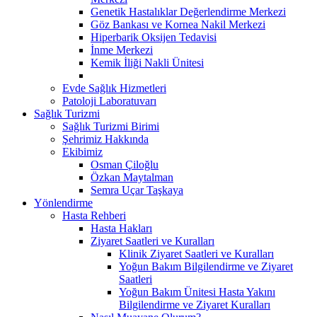
Genetik Hastalıklar Değerlendirme Merkezi
Göz Bankası ve Kornea Nakil Merkezi
Hiperbarik Oksijen Tedavisi
İnme Merkezi
Kemik İliği Nakli Ünitesi
Evde Sağlık Hizmetleri
Patoloji Laboratuvarı
Sağlık Turizmi
Sağlık Turizmi Birimi
Şehrimiz Hakkında
Ekibimiz
Osman Çiloğlu
Özkan Maytalman
Semra Uçar Taşkaya
Yönlendirme
Hasta Rehberi
Hasta Hakları
Ziyaret Saatleri ve Kuralları
Klinik Ziyaret Saatleri ve Kuralları
Yoğun Bakım Bilgilendirme ve Ziyaret
Saatleri
Yoğun Bakım Ünitesi Hasta Yakını
Bilgilendirme ve Ziyaret Kuralları