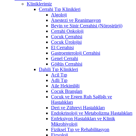
Kliniklerimiz
Cerrahi Tıp Klinikleri
Algoloji
Anestezi ve Reanimasyon
Beyin ve Sinir Cerrahisi (Nöroşirürji)
Cerrahi Onkoloji
Çocuk Cerrahisi
Çocuk Ürolojisi
El Cerrahisi
Gastroenteroloji Cerrahisi
Genel Cerrahi
Göğüs Cerrahisi
Dahili Tıp Klinikleri
Acil Tıp
Adli Tıp
Aile Hekimliği
Çocuk Branşları
Çocuk ve Ergen Ruh Sağlığı ve
Hastalıkları
Deri ve Zührevi Hastalıkları
Endokrinoloji ve Metabolizma Hastalıkları
Enfeksiyon Hastalıkları ve Klinik
Mikrobiyoloji
Fiziksel Tıp ve Rehabilitasyon
Fizyoloji