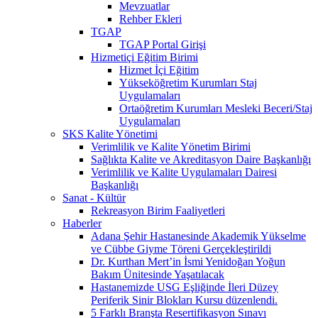
Mevzuatlar
Rehber Ekleri
TGAP
TGAP Portal Girişi
Hizmetiçi Eğitim Birimi
Hizmet İçi Eğitim
Yükseköğretim Kurumları Staj
Uygulamaları
Ortaöğretim Kurumları Mesleki Beceri/Staj
Uygulamaları
SKS Kalite Yönetimi
Verimlilik ve Kalite Yönetim Birimi
Sağlıkta Kalite ve Akreditasyon Daire Başkanlığı
Verimlilik ve Kalite Uygulamaları Dairesi
Başkanlığı
Sanat - Kültür
Rekreasyon Birim Faaliyetleri
Haberler
Adana Şehir Hastanesinde Akademik Yükselme
ve Cübbe Giyme Töreni Gerçekleştirildi
Dr. Kurthan Mert’in İsmi Yenidoğan Yoğun
Bakım Ünitesinde Yaşatılacak
Hastanemizde USG Eşliğinde İleri Düzey
Periferik Sinir Blokları Kursu düzenlendi.
5 Farklı Branşta Resertifikasyon Sınavı