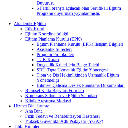
Duyurusu
6 Farklı branşta açılacak olan Sertifikalı Eğitim
Programı duyuruları yayınlanmıştır.
Akademik Eğitim
Etik Kurul
Eğitim Koordinatörlüğü
Eğitim Planlama Kurulu (EPK)
Eğitim Planlama Kurulu (EPK) İletişim Bilgileri
Asistanlık Süreçleri
Program Protokolleri
TUK Kararı
Doçentlik Kriteri İçin Belge Talebi
SBÜ Tıpta Uzmanlık Eğitim Yönergesi
Tıpta ve Diş Hekimliğinden Uzmanlık Eğitim
Yönetmeliği
Bilimsel Çalışma Destek Puanlama Dökümanları
Bilimsel Katkı Başvuru Formları
Konferans Salonları ve Eğitim Salonları
Klinik Araştırma Merkezi
Hizmet Binalarımız
Ana Bina
Fizik Tedavi ve Rehabilitasyon Hastanesi
Yüksek Güvenlikli Adli Psikiyatri (YGAP)
Tıbbi Birimler