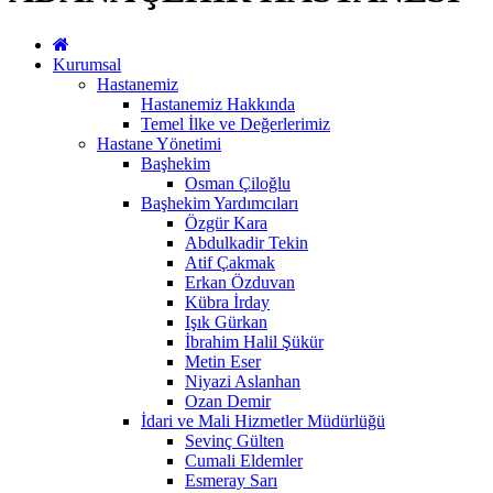
Kurumsal
Hastanemiz
Hastanemiz Hakkında
Temel İlke ve Değerlerimiz
Hastane Yönetimi
Başhekim
Osman Çiloğlu
Başhekim Yardımcıları
Özgür Kara
Abdulkadir Tekin
Atif Çakmak
Erkan Özduvan
Kübra İrday
Işık Gürkan
İbrahim Halil Şükür
Metin Eser
Niyazi Aslanhan
Ozan Demir
İdari ve Mali Hizmetler Müdürlüğü
Sevinç Gülten
Cumali Eldemler
Esmeray Sarı