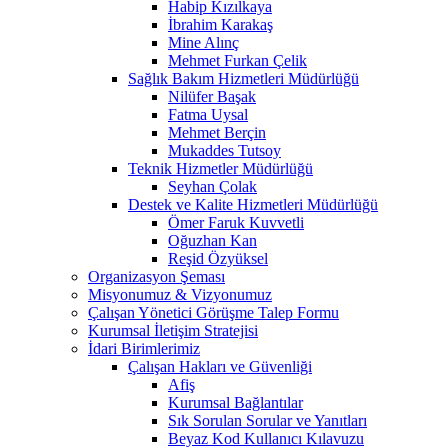
Habip Kızılkaya
İbrahim Karakaş
Mine Alınç
Mehmet Furkan Çelik
Sağlık Bakım Hizmetleri Müdürlüğü
Nilüfer Başak
Fatma Uysal
Mehmet Berçin
Mukaddes Tutsoy
Teknik Hizmetler Müdürlüğü
Seyhan Çolak
Destek ve Kalite Hizmetleri Müdürlüğü
Ömer Faruk Kuvvetli
Oğuzhan Kan
Reşid Özyüksel
Organizasyon Şeması
Misyonumuz & Vizyonumuz
Çalışan Yönetici Görüşme Talep Formu
Kurumsal İletişim Stratejisi
İdari Birimlerimiz
Çalışan Hakları ve Güvenliği
Afiş
Kurumsal Bağlantılar
Sık Sorulan Sorular ve Yanıtları
Beyaz Kod Kullanıcı Kılavuzu