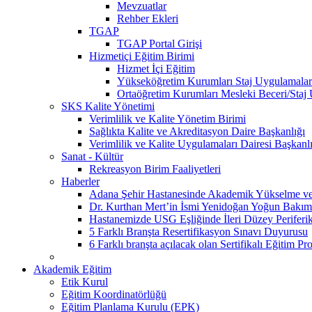
Mevzuatlar
Rehber Ekleri
TGAP
TGAP Portal Girişi
Hizmetiçi Eğitim Birimi
Hizmet İçi Eğitim
Yükseköğretim Kurumları Staj Uygulamalar
Ortaöğretim Kurumları Mesleki Beceri/Staj
SKS Kalite Yönetimi
Verimlilik ve Kalite Yönetim Birimi
Sağlıkta Kalite ve Akreditasyon Daire Başkanlığı
Verimlilik ve Kalite Uygulamaları Dairesi Başkanl
Sanat - Kültür
Rekreasyon Birim Faaliyetleri
Haberler
Adana Şehir Hastanesinde Akademik Yükselme ve 
Dr. Kurthan Mert’in İsmi Yenidoğan Yoğun Bakım 
Hastanemizde USG Eşliğinde İleri Düzey Periferik
5 Farklı Branşta Resertifikasyon Sınavı Duyurusu
6 Farklı branşta açılacak olan Sertifikalı Eğitim Pr
Akademik Eğitim
Etik Kurul
Eğitim Koordinatörlüğü
Eğitim Planlama Kurulu (EPK)