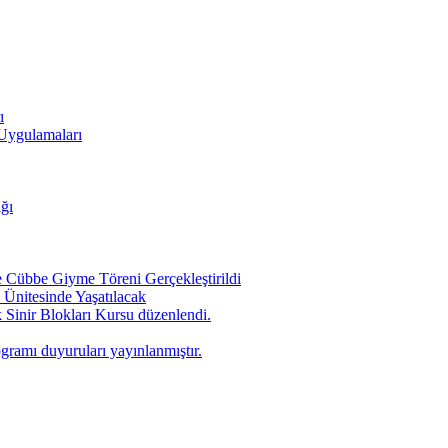
ı
 Uygulamaları
ığı
Cübbe Giyme Töreni Gerçekleştirildi
Ünitesinde Yaşatılacak
 Sinir Blokları Kursu düzenlendi.
ogramı duyuruları yayınlanmıştır.