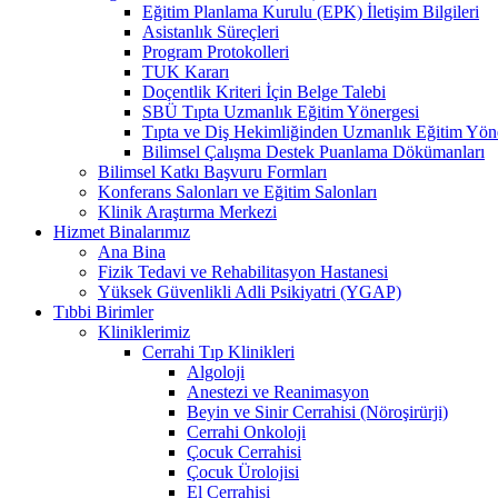
Eğitim Planlama Kurulu (EPK) İletişim Bilgileri
Asistanlık Süreçleri
Program Protokolleri
TUK Kararı
Doçentlik Kriteri İçin Belge Talebi
SBÜ Tıpta Uzmanlık Eğitim Yönergesi
Tıpta ve Diş Hekimliğinden Uzmanlık Eğitim Yön
Bilimsel Çalışma Destek Puanlama Dökümanları
Bilimsel Katkı Başvuru Formları
Konferans Salonları ve Eğitim Salonları
Klinik Araştırma Merkezi
Hizmet Binalarımız
Ana Bina
Fizik Tedavi ve Rehabilitasyon Hastanesi
Yüksek Güvenlikli Adli Psikiyatri (YGAP)
Tıbbi Birimler
Kliniklerimiz
Cerrahi Tıp Klinikleri
Algoloji
Anestezi ve Reanimasyon
Beyin ve Sinir Cerrahisi (Nöroşirürji)
Cerrahi Onkoloji
Çocuk Cerrahisi
Çocuk Ürolojisi
El Cerrahisi