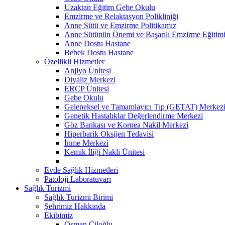
Uzaktan Eğitim Gebe Okulu
Emzirme ve Relaktasyon Polikliniği
Anne Sütü ve Emzirme Politikamız
Anne Sütünün Önemi ve Başarılı Emzirme Eğitim
Anne Dostu Hastane
Bebek Dostu Hastane
Özellikli Hizmetler
Anjiyo Ünitesi
Diyaliz Merkezi
ERCP Ünitesi
Gebe Okulu
Geleneksel ve Tamamlayıcı Tıp (GETAT) Merkez
Genetik Hastalıklar Değerlendirme Merkezi
Göz Bankası ve Kornea Nakil Merkezi
Hiperbarik Oksijen Tedavisi
İnme Merkezi
Kemik İliği Nakli Ünitesi
Evde Sağlık Hizmetleri
Patoloji Laboratuvarı
Sağlık Turizmi
Sağlık Turizmi Birimi
Şehrimiz Hakkında
Ekibimiz
Osman Çiloğlu