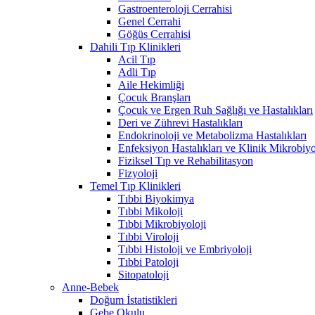
Gastroenteroloji Cerrahisi
Genel Cerrahi
Göğüs Cerrahisi
Dahili Tıp Klinikleri
Acil Tıp
Adli Tıp
Aile Hekimliği
Çocuk Branşları
Çocuk ve Ergen Ruh Sağlığı ve Hastalıkları
Deri ve Zührevi Hastalıkları
Endokrinoloji ve Metabolizma Hastalıkları
Enfeksiyon Hastalıkları ve Klinik Mikrobiyo
Fiziksel Tıp ve Rehabilitasyon
Fizyoloji
Temel Tıp Klinikleri
Tıbbi Biyokimya
Tıbbi Mikoloji
Tıbbi Mikrobiyoloji
Tıbbi Viroloji
Tıbbi Histoloji ve Embriyoloji
Tıbbi Patoloji
Sitopatoloji
Anne-Bebek
Doğum İstatistikleri
Gebe Okulu