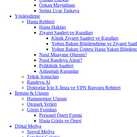
Özkan Maytalman
Semra Uçar Taşkaya
Yönlendirme
Hasta Rehberi
Hasta Hakları
Ziyaret Saatleri ve Kuralları
Klinik Ziyaret Saatleri ve Kuralları
Yoğun Bakım Bilgilendirme ve Ziyaret Saatl
Yoğun Bakım Ünitesi Hasta Yakını Bilgilend
Nasıl Muayane Olurum?
Nasıl Randevu Alınır?
Poliklinik Saatleri
Anlaşmalı Kurumlar
Tetkik Sonuçları
Randevu Al
Doktorlar İçin E-İmza ve VPN Başvuru Rehberi
İletişim & Ulaşım
Hastanemize Ulaşım
Otopark Yerleri
Görüş Formları
Personel Öneri Formu
Hasta Görüş ve Öneri
Dijital Medya
Sosyal Medya