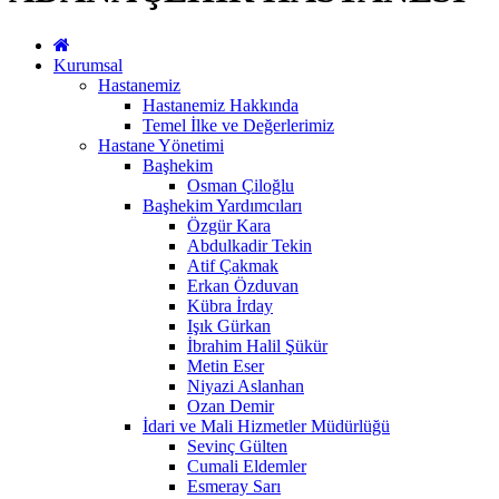
Kurumsal
Hastanemiz
Hastanemiz Hakkında
Temel İlke ve Değerlerimiz
Hastane Yönetimi
Başhekim
Osman Çiloğlu
Başhekim Yardımcıları
Özgür Kara
Abdulkadir Tekin
Atif Çakmak
Erkan Özduvan
Kübra İrday
Işık Gürkan
İbrahim Halil Şükür
Metin Eser
Niyazi Aslanhan
Ozan Demir
İdari ve Mali Hizmetler Müdürlüğü
Sevinç Gülten
Cumali Eldemler
Esmeray Sarı