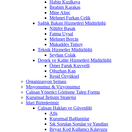
Habip Kızılkaya
İbrahim Karakaş
Mine Alınç
Mehmet Furkan Çelik
Sağlık Bakım Hizmetleri Müdürlüğü
Nilüfer Başak
Fatma Uysal
Mehmet Berçin
Mukaddes Tutsoy
Teknik Hizmetler Müdürlüğü
Seyhan Çolak
Destek ve Kalite Hizmetleri Müdürlüğü
Ömer Faruk Kuvvetli
Oğuzhan Kan
Reşid Özyüksel
Organizasyon Şeması
Misyonumuz & Vizyonumuz
Çalışan Yönetici Görüşme Talep Formu
Kurumsal İletişim Stratejisi
İdari Birimlerimiz
Çalışan Hakları ve Güvenliği
Afiş
Kurumsal Bağlantılar
Sık Sorulan Sorular ve Yanıtları
Beyaz Kod Kullanıcı Kılavuzu