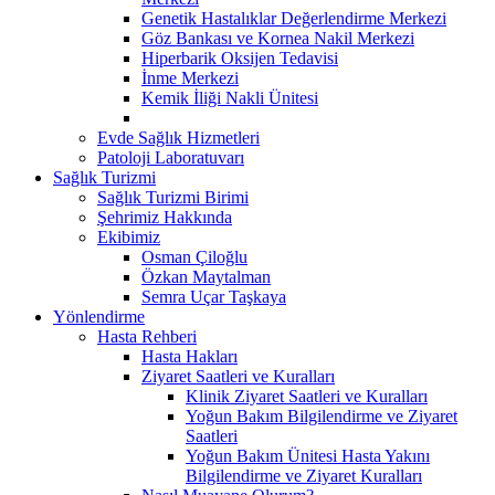
Genetik Hastalıklar Değerlendirme Merkezi
Göz Bankası ve Kornea Nakil Merkezi
Hiperbarik Oksijen Tedavisi
İnme Merkezi
Kemik İliği Nakli Ünitesi
Evde Sağlık Hizmetleri
Patoloji Laboratuvarı
Sağlık Turizmi
Sağlık Turizmi Birimi
Şehrimiz Hakkında
Ekibimiz
Osman Çiloğlu
Özkan Maytalman
Semra Uçar Taşkaya
Yönlendirme
Hasta Rehberi
Hasta Hakları
Ziyaret Saatleri ve Kuralları
Klinik Ziyaret Saatleri ve Kuralları
Yoğun Bakım Bilgilendirme ve Ziyaret
Saatleri
Yoğun Bakım Ünitesi Hasta Yakını
Bilgilendirme ve Ziyaret Kuralları