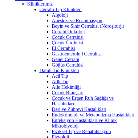
Kliniklerimiz
Cerrahi Tıp Klinikleri
Algoloji
Anestezi ve Reanimasyon
Beyin ve Sinir Cerrahisi (Nöroşirürji)
Cerrahi Onkoloji
Çocuk Cerrahisi
Çocuk Ürolojisi
El Cerrahisi
Gastroenteroloji Cerrahisi
Genel Cerrahi
Göğüs Cerrahisi
Dahili Tıp Klinikleri
Acil Tıp
Adli Tıp
Aile Hekimliği
Çocuk Branşları
Çocuk ve Ergen Ruh Sağlığı ve
Hastalıkları
Deri ve Zührevi Hastalıkları
Endokrinoloji ve Metabolizma Hastalıkları
Enfeksiyon Hastalıkları ve Klinik
Mikrobiyoloji
Fiziksel Tıp ve Rehabilitasyon
Fizyoloji