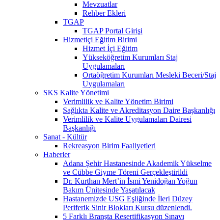
Mevzuatlar
Rehber Ekleri
TGAP
TGAP Portal Girişi
Hizmetiçi Eğitim Birimi
Hizmet İçi Eğitim
Yükseköğretim Kurumları Staj
Uygulamaları
Ortaöğretim Kurumları Mesleki Beceri/Staj
Uygulamaları
SKS Kalite Yönetimi
Verimlilik ve Kalite Yönetim Birimi
Sağlıkta Kalite ve Akreditasyon Daire Başkanlığı
Verimlilik ve Kalite Uygulamaları Dairesi
Başkanlığı
Sanat - Kültür
Rekreasyon Birim Faaliyetleri
Haberler
Adana Şehir Hastanesinde Akademik Yükselme
ve Cübbe Giyme Töreni Gerçekleştirildi
Dr. Kurthan Mert’in İsmi Yenidoğan Yoğun
Bakım Ünitesinde Yaşatılacak
Hastanemizde USG Eşliğinde İleri Düzey
Periferik Sinir Blokları Kursu düzenlendi.
5 Farklı Branşta Resertifikasyon Sınavı