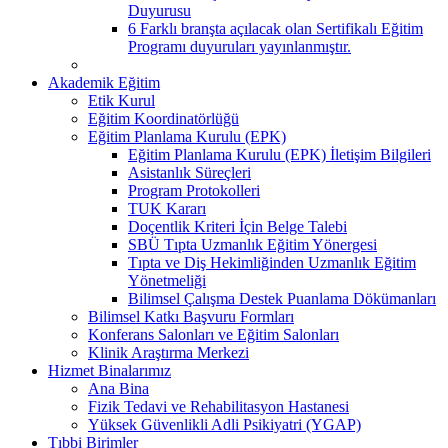
Duyurusu
6 Farklı branşta açılacak olan Sertifikalı Eğitim
Programı duyuruları yayınlanmıştır.
Akademik Eğitim
Etik Kurul
Eğitim Koordinatörlüğü
Eğitim Planlama Kurulu (EPK)
Eğitim Planlama Kurulu (EPK) İletişim Bilgileri
Asistanlık Süreçleri
Program Protokolleri
TUK Kararı
Doçentlik Kriteri İçin Belge Talebi
SBÜ Tıpta Uzmanlık Eğitim Yönergesi
Tıpta ve Diş Hekimliğinden Uzmanlık Eğitim
Yönetmeliği
Bilimsel Çalışma Destek Puanlama Dökümanları
Bilimsel Katkı Başvuru Formları
Konferans Salonları ve Eğitim Salonları
Klinik Araştırma Merkezi
Hizmet Binalarımız
Ana Bina
Fizik Tedavi ve Rehabilitasyon Hastanesi
Yüksek Güvenlikli Adli Psikiyatri (YGAP)
Tıbbi Birimler