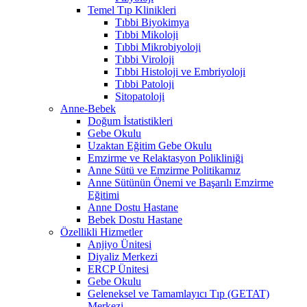
Temel Tıp Klinikleri
Tıbbi Biyokimya
Tıbbi Mikoloji
Tıbbi Mikrobiyoloji
Tıbbi Viroloji
Tıbbi Histoloji ve Embriyoloji
Tıbbi Patoloji
Sitopatoloji
Anne-Bebek
Doğum İstatistikleri
Gebe Okulu
Uzaktan Eğitim Gebe Okulu
Emzirme ve Relaktasyon Polikliniği
Anne Sütü ve Emzirme Politikamız
Anne Sütünün Önemi ve Başarılı Emzirme
Eğitimi
Anne Dostu Hastane
Bebek Dostu Hastane
Özellikli Hizmetler
Anjiyo Ünitesi
Diyaliz Merkezi
ERCP Ünitesi
Gebe Okulu
Geleneksel ve Tamamlayıcı Tıp (GETAT)
Merkezi