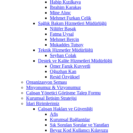
Habip Kızılkaya
İbrahim Karakaş
Mine Alınç
Mehmet Furkan Çelik
Sağlık Bakım Hizmetleri Müdürlüğü
Nilüfer Başak
Fatma Uysal
Mehmet Berçin
Mukaddes Tutsoy
Teknik Hizmetler Müdürlüğü
Seyhan Çolak
Destek ve Kalite Hizmetleri Müdürlüğü
Ömer Faruk Kuvvetli
Oğuzhan Kan
Reşid Özyüksel
Organizasyon Şeması
Misyonumuz & Vizyonumuz
Çalışan Yönetici Görüşme Talep Formu
Kurumsal İletişim Stratejisi
İdari Birimlerimiz
Çalışan Hakları ve Güvenliği
Afiş
Kurumsal Bağlantılar
Sık Sorulan Sorular ve Yanıtları
Beyaz Kod Kullanıcı Kılavuzu