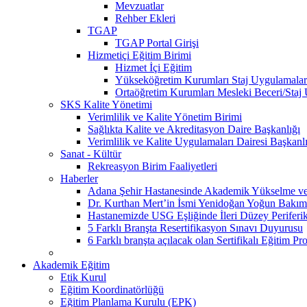
Mevzuatlar
Rehber Ekleri
TGAP
TGAP Portal Girişi
Hizmetiçi Eğitim Birimi
Hizmet İçi Eğitim
Yükseköğretim Kurumları Staj Uygulamalar
Ortaöğretim Kurumları Mesleki Beceri/Staj
SKS Kalite Yönetimi
Verimlilik ve Kalite Yönetim Birimi
Sağlıkta Kalite ve Akreditasyon Daire Başkanlığı
Verimlilik ve Kalite Uygulamaları Dairesi Başkanl
Sanat - Kültür
Rekreasyon Birim Faaliyetleri
Haberler
Adana Şehir Hastanesinde Akademik Yükselme ve 
Dr. Kurthan Mert’in İsmi Yenidoğan Yoğun Bakım 
Hastanemizde USG Eşliğinde İleri Düzey Periferik
5 Farklı Branşta Resertifikasyon Sınavı Duyurusu
6 Farklı branşta açılacak olan Sertifikalı Eğitim Pr
Akademik Eğitim
Etik Kurul
Eğitim Koordinatörlüğü
Eğitim Planlama Kurulu (EPK)