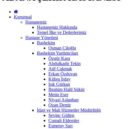
Kurumsal
Hastanemiz
Hastanemiz Hakkında
Temel İlke ve Değerlerimiz
Hastane Yönetimi
Başhekim
Osman Çiloğlu
Başhekim Yardımcıları
Özgür Kara
Abdulkadir Tekin
Atif Çakmak
Erkan Özduvan
Kübra İrday
Işık Gürkan
İbrahim Halil Şükür
Metin Eser
Niyazi Aslanhan
Ozan Demir
İdari ve Mali Hizmetler Müdürlüğü
Sevinç Gülten
Cumali Eldemler
Esmeray Sarı