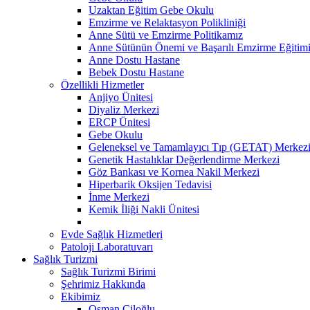
Uzaktan Eğitim Gebe Okulu
Emzirme ve Relaktasyon Polikliniği
Anne Sütü ve Emzirme Politikamız
Anne Sütünün Önemi ve Başarılı Emzirme Eğitim
Anne Dostu Hastane
Bebek Dostu Hastane
Özellikli Hizmetler
Anjiyo Ünitesi
Diyaliz Merkezi
ERCP Ünitesi
Gebe Okulu
Geleneksel ve Tamamlayıcı Tıp (GETAT) Merkez
Genetik Hastalıklar Değerlendirme Merkezi
Göz Bankası ve Kornea Nakil Merkezi
Hiperbarik Oksijen Tedavisi
İnme Merkezi
Kemik İliği Nakli Ünitesi
Evde Sağlık Hizmetleri
Patoloji Laboratuvarı
Sağlık Turizmi
Sağlık Turizmi Birimi
Şehrimiz Hakkında
Ekibimiz
Osman Çiloğlu