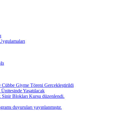
ı
 Uygulamaları
ığı
Cübbe Giyme Töreni Gerçekleştirildi
Ünitesinde Yaşatılacak
 Sinir Blokları Kursu düzenlendi.
ogramı duyuruları yayınlanmıştır.