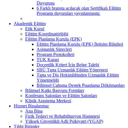
Duyurusu
6 Farklı branşta açılacak olan Sertifikalı Eğitim
Programı duyuruları yayınlanmıştır.
Akademik Eğitim
Etik Kurul
Eğitim Koordinatörlüğü
Eğitim Planlama Kurulu (EPK)
Eğitim Planlama Kurulu (EPK) İletişim Bilgileri
Asistanlık Süreçleri
Program Protokolleri
TUK Kararı
Doçentlik Kriteri İçin Belge Talebi
SBÜ Tıpta Uzmanlık Eğitim Yönergesi
Tıpta ve Diş Hekimliğinden Uzmanlık Eğitim
Yönetmeliği
Bilimsel Çalışma Destek Puanlama Dökümanları
Bilimsel Katkı Başvuru Formları
Konferans Salonları ve Eğitim Salonları
Klinik Araştırma Merkezi
Hizmet Binalarımız
Ana Bina
Fizik Tedavi ve Rehabilitasyon Hastanesi
Yüksek Güvenlikli Adli Psikiyatri (YGAP)
Tıbbi Birimler