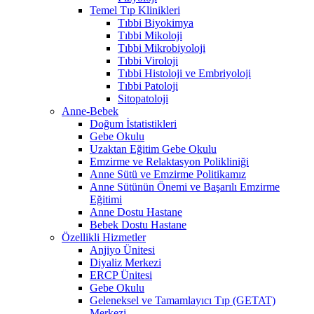
Temel Tıp Klinikleri
Tıbbi Biyokimya
Tıbbi Mikoloji
Tıbbi Mikrobiyoloji
Tıbbi Viroloji
Tıbbi Histoloji ve Embriyoloji
Tıbbi Patoloji
Sitopatoloji
Anne-Bebek
Doğum İstatistikleri
Gebe Okulu
Uzaktan Eğitim Gebe Okulu
Emzirme ve Relaktasyon Polikliniği
Anne Sütü ve Emzirme Politikamız
Anne Sütünün Önemi ve Başarılı Emzirme
Eğitimi
Anne Dostu Hastane
Bebek Dostu Hastane
Özellikli Hizmetler
Anjiyo Ünitesi
Diyaliz Merkezi
ERCP Ünitesi
Gebe Okulu
Geleneksel ve Tamamlayıcı Tıp (GETAT)
Merkezi