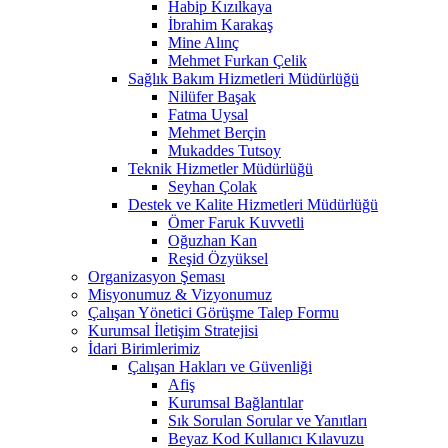
Habip Kızılkaya
İbrahim Karakaş
Mine Alınç
Mehmet Furkan Çelik
Sağlık Bakım Hizmetleri Müdürlüğü
Nilüfer Başak
Fatma Uysal
Mehmet Berçin
Mukaddes Tutsoy
Teknik Hizmetler Müdürlüğü
Seyhan Çolak
Destek ve Kalite Hizmetleri Müdürlüğü
Ömer Faruk Kuvvetli
Oğuzhan Kan
Reşid Özyüksel
Organizasyon Şeması
Misyonumuz & Vizyonumuz
Çalışan Yönetici Görüşme Talep Formu
Kurumsal İletişim Stratejisi
İdari Birimlerimiz
Çalışan Hakları ve Güvenliği
Afiş
Kurumsal Bağlantılar
Sık Sorulan Sorular ve Yanıtları
Beyaz Kod Kullanıcı Kılavuzu