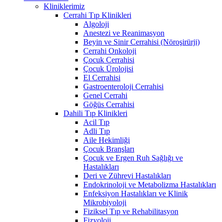
Kliniklerimiz
Cerrahi Tıp Klinikleri
Algoloji
Anestezi ve Reanimasyon
Beyin ve Sinir Cerrahisi (Nöroşirürji)
Cerrahi Onkoloji
Çocuk Cerrahisi
Çocuk Ürolojisi
El Cerrahisi
Gastroenteroloji Cerrahisi
Genel Cerrahi
Göğüs Cerrahisi
Dahili Tıp Klinikleri
Acil Tıp
Adli Tıp
Aile Hekimliği
Çocuk Branşları
Çocuk ve Ergen Ruh Sağlığı ve
Hastalıkları
Deri ve Zührevi Hastalıkları
Endokrinoloji ve Metabolizma Hastalıkları
Enfeksiyon Hastalıkları ve Klinik
Mikrobiyoloji
Fiziksel Tıp ve Rehabilitasyon
Fizyoloji