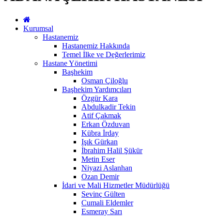
Kurumsal
Hastanemiz
Hastanemiz Hakkında
Temel İlke ve Değerlerimiz
Hastane Yönetimi
Başhekim
Osman Çiloğlu
Başhekim Yardımcıları
Özgür Kara
Abdulkadir Tekin
Atif Çakmak
Erkan Özduvan
Kübra İrday
Işık Gürkan
İbrahim Halil Şükür
Metin Eser
Niyazi Aslanhan
Ozan Demir
İdari ve Mali Hizmetler Müdürlüğü
Sevinç Gülten
Cumali Eldemler
Esmeray Sarı