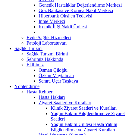
Genetik Hastalıklar Değerlendirme Merkezi
Göz Bankası ve Kornea Nakil Merkezi
Hiperbarik Oksijen Tedavisi
İnme Merkezi
Kemik İliği Nakli Ünitesi
Evde Sağlık Hizmetleri
Patoloji Laboratuvarı
Sağlık Turizmi
Sağlık Turizmi Birimi
Şehrimiz Hakkında
Ekibimiz
Osman Çiloğlu
Özkan Maytalman
Semra Uçar Taşkaya
Yönlendirme
Hasta Rehberi
Hasta Hakları
Ziyaret Saatleri ve Kuralları
Klinik Ziyaret Saatleri ve Kuralları
Yoğun Bakım Bilgilendirme ve Ziyaret
Saatleri
Yoğun Bakım Ünitesi Hasta Yakını
Bilgilendirme ve Ziyaret Kuralları