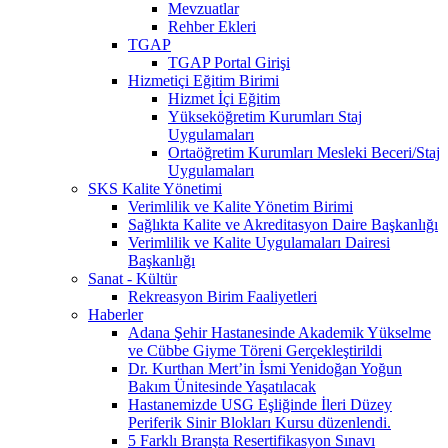
Mevzuatlar
Rehber Ekleri
TGAP
TGAP Portal Girişi
Hizmetiçi Eğitim Birimi
Hizmet İçi Eğitim
Yükseköğretim Kurumları Staj
Uygulamaları
Ortaöğretim Kurumları Mesleki Beceri/Staj
Uygulamaları
SKS Kalite Yönetimi
Verimlilik ve Kalite Yönetim Birimi
Sağlıkta Kalite ve Akreditasyon Daire Başkanlığı
Verimlilik ve Kalite Uygulamaları Dairesi
Başkanlığı
Sanat - Kültür
Rekreasyon Birim Faaliyetleri
Haberler
Adana Şehir Hastanesinde Akademik Yükselme
ve Cübbe Giyme Töreni Gerçekleştirildi
Dr. Kurthan Mert’in İsmi Yenidoğan Yoğun
Bakım Ünitesinde Yaşatılacak
Hastanemizde USG Eşliğinde İleri Düzey
Periferik Sinir Blokları Kursu düzenlendi.
5 Farklı Branşta Resertifikasyon Sınavı