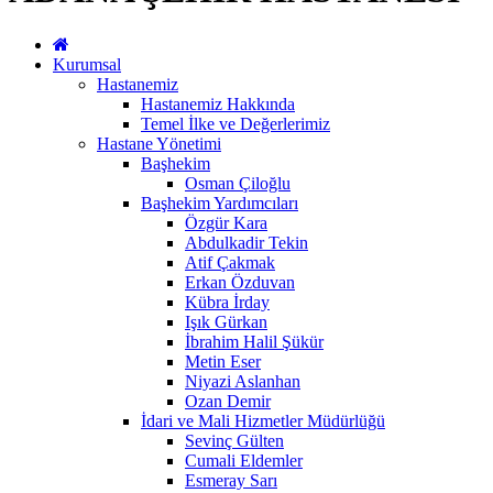
Kurumsal
Hastanemiz
Hastanemiz Hakkında
Temel İlke ve Değerlerimiz
Hastane Yönetimi
Başhekim
Osman Çiloğlu
Başhekim Yardımcıları
Özgür Kara
Abdulkadir Tekin
Atif Çakmak
Erkan Özduvan
Kübra İrday
Işık Gürkan
İbrahim Halil Şükür
Metin Eser
Niyazi Aslanhan
Ozan Demir
İdari ve Mali Hizmetler Müdürlüğü
Sevinç Gülten
Cumali Eldemler
Esmeray Sarı