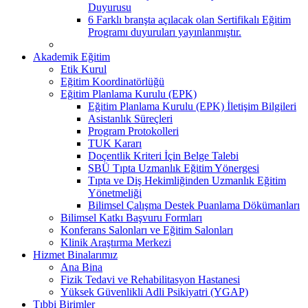
Duyurusu
6 Farklı branşta açılacak olan Sertifikalı Eğitim
Programı duyuruları yayınlanmıştır.
Akademik Eğitim
Etik Kurul
Eğitim Koordinatörlüğü
Eğitim Planlama Kurulu (EPK)
Eğitim Planlama Kurulu (EPK) İletişim Bilgileri
Asistanlık Süreçleri
Program Protokolleri
TUK Kararı
Doçentlik Kriteri İçin Belge Talebi
SBÜ Tıpta Uzmanlık Eğitim Yönergesi
Tıpta ve Diş Hekimliğinden Uzmanlık Eğitim
Yönetmeliği
Bilimsel Çalışma Destek Puanlama Dökümanları
Bilimsel Katkı Başvuru Formları
Konferans Salonları ve Eğitim Salonları
Klinik Araştırma Merkezi
Hizmet Binalarımız
Ana Bina
Fizik Tedavi ve Rehabilitasyon Hastanesi
Yüksek Güvenlikli Adli Psikiyatri (YGAP)
Tıbbi Birimler