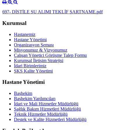
697- DİSTİLE SU ALIMI TEKLİF ŞARTNAME.pdf
Kurumsal
Hastanemiz
Hastane Yönetimi
Organizasyon Şeması
Misyonumuz & Vizyonumuz
Çalışan Yönetici Görüşme Talep Formu
Kurumsal İletişim Stratejisi
İdari Birimlerimiz
SKS Kalite Yönetimi
Hastane Yönetimi
Başhekim
Başhekim Yardımcıları
İdari ve Mali Hizmetler Müdürlüğü
Sağlık Bakım Hizmetleri Müdürlüğü
Teknik Hizmetler Müdürlüğü
Destek ve Kalite Hizmetleri Müdürlüğü