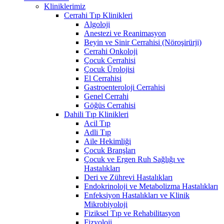
Kliniklerimiz
Cerrahi Tıp Klinikleri
Algoloji
Anestezi ve Reanimasyon
Beyin ve Sinir Cerrahisi (Nöroşirürji)
Cerrahi Onkoloji
Çocuk Cerrahisi
Çocuk Ürolojisi
El Cerrahisi
Gastroenteroloji Cerrahisi
Genel Cerrahi
Göğüs Cerrahisi
Dahili Tıp Klinikleri
Acil Tıp
Adli Tıp
Aile Hekimliği
Çocuk Branşları
Çocuk ve Ergen Ruh Sağlığı ve
Hastalıkları
Deri ve Zührevi Hastalıkları
Endokrinoloji ve Metabolizma Hastalıkları
Enfeksiyon Hastalıkları ve Klinik
Mikrobiyoloji
Fiziksel Tıp ve Rehabilitasyon
Fizyoloji