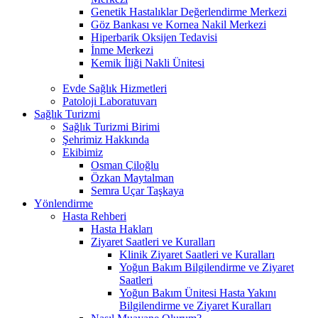
Genetik Hastalıklar Değerlendirme Merkezi
Göz Bankası ve Kornea Nakil Merkezi
Hiperbarik Oksijen Tedavisi
İnme Merkezi
Kemik İliği Nakli Ünitesi
Evde Sağlık Hizmetleri
Patoloji Laboratuvarı
Sağlık Turizmi
Sağlık Turizmi Birimi
Şehrimiz Hakkında
Ekibimiz
Osman Çiloğlu
Özkan Maytalman
Semra Uçar Taşkaya
Yönlendirme
Hasta Rehberi
Hasta Hakları
Ziyaret Saatleri ve Kuralları
Klinik Ziyaret Saatleri ve Kuralları
Yoğun Bakım Bilgilendirme ve Ziyaret
Saatleri
Yoğun Bakım Ünitesi Hasta Yakını
Bilgilendirme ve Ziyaret Kuralları