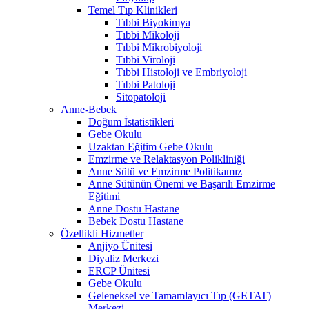
Temel Tıp Klinikleri
Tıbbi Biyokimya
Tıbbi Mikoloji
Tıbbi Mikrobiyoloji
Tıbbi Viroloji
Tıbbi Histoloji ve Embriyoloji
Tıbbi Patoloji
Sitopatoloji
Anne-Bebek
Doğum İstatistikleri
Gebe Okulu
Uzaktan Eğitim Gebe Okulu
Emzirme ve Relaktasyon Polikliniği
Anne Sütü ve Emzirme Politikamız
Anne Sütünün Önemi ve Başarılı Emzirme
Eğitimi
Anne Dostu Hastane
Bebek Dostu Hastane
Özellikli Hizmetler
Anjiyo Ünitesi
Diyaliz Merkezi
ERCP Ünitesi
Gebe Okulu
Geleneksel ve Tamamlayıcı Tıp (GETAT)
Merkezi