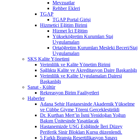
Mevzuatlar
Rehber Ekleri
TGAP
TGAP Portal Girişi
Hizmetiçi Eğitim Birimi
Hizmet İçi Eğitim
Yükseköğretim Kurumları Staj
Uygulamaları
Ortaöğretim Kurumları Mesleki Beceri/Staj
Uygulamaları
SKS Kalite Yönetimi
Verimlilik ve Kalite Yönetim Birimi
Sağlıkta Kalite ve Akreditasyon Daire Başkanlığı
Verimlilik ve Kalite Uygulamaları Dairesi
Başkanlığı
Sanat - Kültür
Rekreasyon Birim Faaliyetleri
Haberler
Adana Şehir Hastanesinde Akademik Yükselme
ve Cübbe Giyme Töreni Gerçekleştirildi
Dr. Kurthan Mert’in İsmi Yenidoğan Yoğun
Bakım Ünitesinde Yaşatılacak
Hastanemizde USG Eşliğinde İleri Düzey
Periferik Sinir Blokları Kursu düzenlendi.
5 Farklı Branşta Resertifikasyon Sınavı