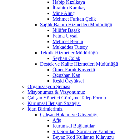
Habip Kızılkaya
İbrahim Karakaş
Mine Alınç
Mehmet Furkan Çelik
Sağlık Bakım Hizmetleri Müdürlüğü
Nilüfer Başak
Fatma Uysal
Mehmet Berçin
Mukaddes Tutsoy
Teknik Hizmetler Müdürlüğü
Seyhan Çolak
Destek ve Kalite Hizmetleri Müdürlüğü
Ömer Faruk Kuvvetli
Oğuzhan Kan
Reşid Özyüksel
Organizasyon Şeması
Misyonumuz & Vizyonumuz
Çalışan Yönetici Görüşme Talep Formu
Kurumsal İletişim Stratejisi
İdari Birimlerimiz
Çalışan Hakları ve Güvenliği
Afiş
Kurumsal Bağlantılar
Sık Sorulan Sorular ve Yanıtları
Beyaz Kod Kullanıcı Kılavuzu