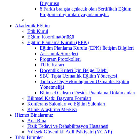
Duyurusu
6 Farklı branşta açılacak olan Sertifikalı Eğitim
Programı duyuruları yayınlanmıştır.
Akademik Eğitim
Etik Kurul
Eğitim Koordinatörlüğü
Eğitim Planlama Kurulu (EPK)
Eğitim Planlama Kurulu (EPK) İletişim Bilgileri
Asistanlık Süreçleri
Program Protokolleri
TUK Kararı
Doçentlik Kriteri İçin Belge Talebi
SBÜ Tıpta Uzmanlık Eğitim Yönergesi
Tıpta ve Diş Hekimliğinden Uzmanlık Eğitim
Yönetmeliği
Bilimsel Çalışma Destek Puanlama Dökümanları
Bilimsel Katkı Başvuru Formları
Konferans Salonları ve Eğitim Salonları
Klinik Araştırma Merkezi
Hizmet Binalarımız
Ana Bina
Fizik Tedavi ve Rehabilitasyon Hastanesi
Yüksek Güvenlikli Adli Psikiyatri (YGAP)
Tıbbi Birimler