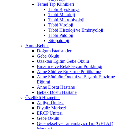
Temel Tıp Klinikleri
Tıbbi Biyokimya
Tıbbi Mikoloji
Tıbbi Mikrobiyoloji
Tıbbi Viroloji
Tıbbi Histoloji ve Embriyoloji
Tıbbi Patoloji
Sitopatoloji
Anne-Bebek
Doğum İstatistikleri
Gebe Okulu
Uzaktan Eğitim Gebe Okulu
Emzirme ve Relaktasyon Polikliniği
Anne Sütü ve Emzirme Politikamız
Anne Sütünün Önemi ve Başarılı Emzirme
Eğitimi
Anne Dostu Hastane
Bebek Dostu Hastane
Özellikli Hizmetler
Anjiyo Ünitesi
Diyaliz Merkezi
ERCP Ünitesi
Gebe Okulu
Geleneksel ve Tamamlayıcı Tıp (GETAT)
Merkezi