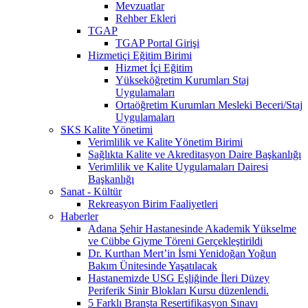
Mevzuatlar
Rehber Ekleri
TGAP
TGAP Portal Girişi
Hizmetiçi Eğitim Birimi
Hizmet İçi Eğitim
Yükseköğretim Kurumları Staj
Uygulamaları
Ortaöğretim Kurumları Mesleki Beceri/Staj
Uygulamaları
SKS Kalite Yönetimi
Verimlilik ve Kalite Yönetim Birimi
Sağlıkta Kalite ve Akreditasyon Daire Başkanlığı
Verimlilik ve Kalite Uygulamaları Dairesi
Başkanlığı
Sanat - Kültür
Rekreasyon Birim Faaliyetleri
Haberler
Adana Şehir Hastanesinde Akademik Yükselme
ve Cübbe Giyme Töreni Gerçekleştirildi
Dr. Kurthan Mert’in İsmi Yenidoğan Yoğun
Bakım Ünitesinde Yaşatılacak
Hastanemizde USG Eşliğinde İleri Düzey
Periferik Sinir Blokları Kursu düzenlendi.
5 Farklı Branşta Resertifikasyon Sınavı