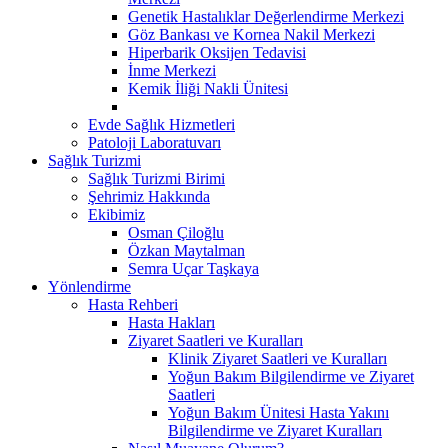
Genetik Hastalıklar Değerlendirme Merkezi
Göz Bankası ve Kornea Nakil Merkezi
Hiperbarik Oksijen Tedavisi
İnme Merkezi
Kemik İliği Nakli Ünitesi
Evde Sağlık Hizmetleri
Patoloji Laboratuvarı
Sağlık Turizmi
Sağlık Turizmi Birimi
Şehrimiz Hakkında
Ekibimiz
Osman Çiloğlu
Özkan Maytalman
Semra Uçar Taşkaya
Yönlendirme
Hasta Rehberi
Hasta Hakları
Ziyaret Saatleri ve Kuralları
Klinik Ziyaret Saatleri ve Kuralları
Yoğun Bakım Bilgilendirme ve Ziyaret
Saatleri
Yoğun Bakım Ünitesi Hasta Yakını
Bilgilendirme ve Ziyaret Kuralları