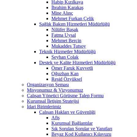
Habip Kızılkaya
İbrahim Karakaş
Mine Alınç
Mehmet Furkan Çelik
Sağlık Bakım Hizmetleri Müdürlüğü
Nilüfer Başak
Fatma Uysal
Mehmet Berçin
Mukaddes Tutsoy
Teknik Hizmetler Müdürlüğü
Seyhan Çolak
Destek ve Kalite Hizmetleri Müdürlüğü
Ömer Faruk Kuvvetli
Oğuzhan Kan
Reşid Özyüksel
Organizasyon Şeması
Misyonumuz & Vizyonumuz
Çalışan Yönetici Görüşme Talep Formu
Kurumsal İletişim Stratejisi
İdari Birimlerimiz
Çalışan Hakları ve Güvenliği
Afiş
Kurumsal Bağlantılar
Sık Sorulan Sorular ve Yanıtları
Beyaz Kod Kullanıcı Kılavuzu