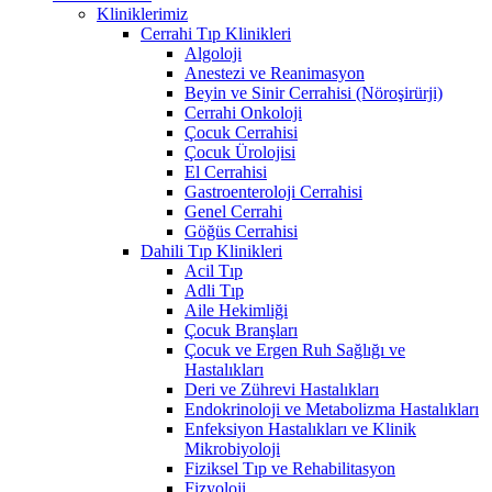
Kliniklerimiz
Cerrahi Tıp Klinikleri
Algoloji
Anestezi ve Reanimasyon
Beyin ve Sinir Cerrahisi (Nöroşirürji)
Cerrahi Onkoloji
Çocuk Cerrahisi
Çocuk Ürolojisi
El Cerrahisi
Gastroenteroloji Cerrahisi
Genel Cerrahi
Göğüs Cerrahisi
Dahili Tıp Klinikleri
Acil Tıp
Adli Tıp
Aile Hekimliği
Çocuk Branşları
Çocuk ve Ergen Ruh Sağlığı ve
Hastalıkları
Deri ve Zührevi Hastalıkları
Endokrinoloji ve Metabolizma Hastalıkları
Enfeksiyon Hastalıkları ve Klinik
Mikrobiyoloji
Fiziksel Tıp ve Rehabilitasyon
Fizyoloji