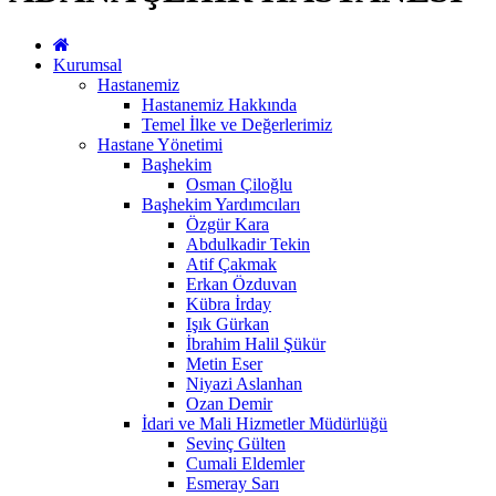
Kurumsal
Hastanemiz
Hastanemiz Hakkında
Temel İlke ve Değerlerimiz
Hastane Yönetimi
Başhekim
Osman Çiloğlu
Başhekim Yardımcıları
Özgür Kara
Abdulkadir Tekin
Atif Çakmak
Erkan Özduvan
Kübra İrday
Işık Gürkan
İbrahim Halil Şükür
Metin Eser
Niyazi Aslanhan
Ozan Demir
İdari ve Mali Hizmetler Müdürlüğü
Sevinç Gülten
Cumali Eldemler
Esmeray Sarı