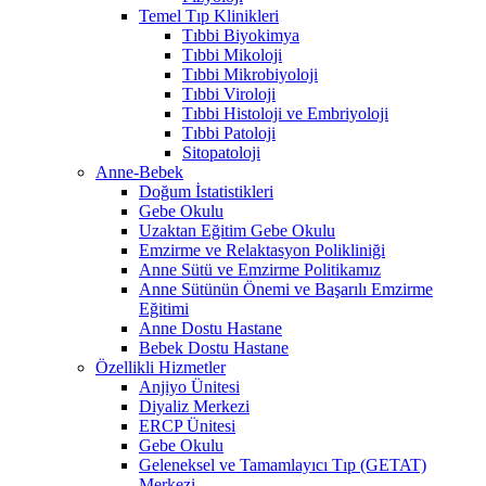
Temel Tıp Klinikleri
Tıbbi Biyokimya
Tıbbi Mikoloji
Tıbbi Mikrobiyoloji
Tıbbi Viroloji
Tıbbi Histoloji ve Embriyoloji
Tıbbi Patoloji
Sitopatoloji
Anne-Bebek
Doğum İstatistikleri
Gebe Okulu
Uzaktan Eğitim Gebe Okulu
Emzirme ve Relaktasyon Polikliniği
Anne Sütü ve Emzirme Politikamız
Anne Sütünün Önemi ve Başarılı Emzirme
Eğitimi
Anne Dostu Hastane
Bebek Dostu Hastane
Özellikli Hizmetler
Anjiyo Ünitesi
Diyaliz Merkezi
ERCP Ünitesi
Gebe Okulu
Geleneksel ve Tamamlayıcı Tıp (GETAT)
Merkezi