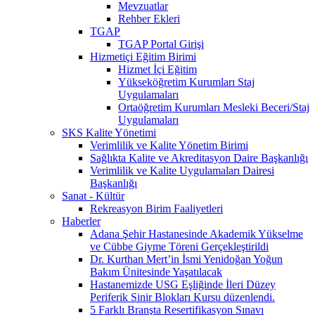
Mevzuatlar
Rehber Ekleri
TGAP
TGAP Portal Girişi
Hizmetiçi Eğitim Birimi
Hizmet İçi Eğitim
Yükseköğretim Kurumları Staj
Uygulamaları
Ortaöğretim Kurumları Mesleki Beceri/Staj
Uygulamaları
SKS Kalite Yönetimi
Verimlilik ve Kalite Yönetim Birimi
Sağlıkta Kalite ve Akreditasyon Daire Başkanlığı
Verimlilik ve Kalite Uygulamaları Dairesi
Başkanlığı
Sanat - Kültür
Rekreasyon Birim Faaliyetleri
Haberler
Adana Şehir Hastanesinde Akademik Yükselme
ve Cübbe Giyme Töreni Gerçekleştirildi
Dr. Kurthan Mert’in İsmi Yenidoğan Yoğun
Bakım Ünitesinde Yaşatılacak
Hastanemizde USG Eşliğinde İleri Düzey
Periferik Sinir Blokları Kursu düzenlendi.
5 Farklı Branşta Resertifikasyon Sınavı