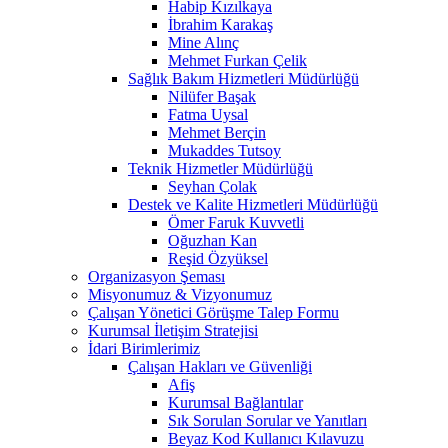
Habip Kızılkaya
İbrahim Karakaş
Mine Alınç
Mehmet Furkan Çelik
Sağlık Bakım Hizmetleri Müdürlüğü
Nilüfer Başak
Fatma Uysal
Mehmet Berçin
Mukaddes Tutsoy
Teknik Hizmetler Müdürlüğü
Seyhan Çolak
Destek ve Kalite Hizmetleri Müdürlüğü
Ömer Faruk Kuvvetli
Oğuzhan Kan
Reşid Özyüksel
Organizasyon Şeması
Misyonumuz & Vizyonumuz
Çalışan Yönetici Görüşme Talep Formu
Kurumsal İletişim Stratejisi
İdari Birimlerimiz
Çalışan Hakları ve Güvenliği
Afiş
Kurumsal Bağlantılar
Sık Sorulan Sorular ve Yanıtları
Beyaz Kod Kullanıcı Kılavuzu