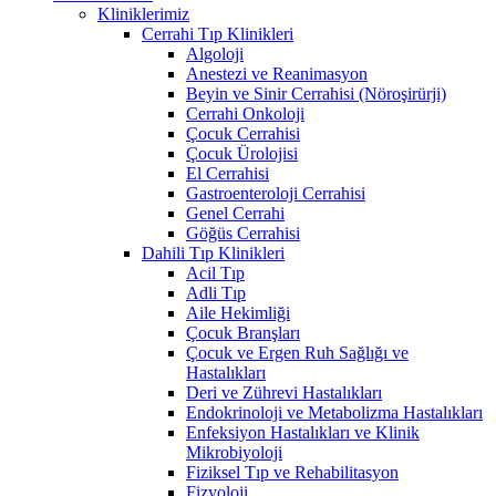
Kliniklerimiz
Cerrahi Tıp Klinikleri
Algoloji
Anestezi ve Reanimasyon
Beyin ve Sinir Cerrahisi (Nöroşirürji)
Cerrahi Onkoloji
Çocuk Cerrahisi
Çocuk Ürolojisi
El Cerrahisi
Gastroenteroloji Cerrahisi
Genel Cerrahi
Göğüs Cerrahisi
Dahili Tıp Klinikleri
Acil Tıp
Adli Tıp
Aile Hekimliği
Çocuk Branşları
Çocuk ve Ergen Ruh Sağlığı ve
Hastalıkları
Deri ve Zührevi Hastalıkları
Endokrinoloji ve Metabolizma Hastalıkları
Enfeksiyon Hastalıkları ve Klinik
Mikrobiyoloji
Fiziksel Tıp ve Rehabilitasyon
Fizyoloji