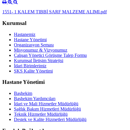
1551- 1 KALEM TIBBİ SARF MALZEME ALIMI.pdf
Kurumsal
Hastanemiz
Hastane Yönetimi
Organizasyon Şeması
Misyonumuz & Vizyonumuz
Çalışan Yönetici Görüşme Talep Formu
Kurumsal İletişim Stratejisi
İdari Birimlerimiz
SKS Kalite Yönetimi
Hastane Yönetimi
Başhekim
Başhekim Yardımcıları
İdari ve Mali Hizmetler Müdürlüğü
Sağlık Bakım Hizmetleri Müdürlüğü
Teknik Hizmetler Müdürlüğü
Destek ve Kalite Hizmetleri Müdürlüğü