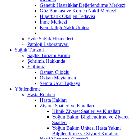
Genetik Hastalıklar Değerlendirme Merkezi
Göz Bankası ve Kornea Nakil Merkezi
Hiperbarik Oksijen Tedavisi
İnme Merkezi
Kemik İliği Nakli Ünitesi
Evde Sağlık Hizmetleri
Patoloji Laboratuvarı
Sağlık Turizmi
Sağlık Turizmi Birimi
Şehrimiz Hakkında
Ekibimiz
Osman Çiloğlu
Özkan Maytalman
Semra Uçar Taşkaya
Yönlendirme
Hasta Rehberi
Hasta Hakları
Ziyaret Saatleri ve Kuralları
Klinik Ziyaret Saatleri ve Kuralları
Yoğun Bakım Bilgilendirme ve Ziyaret
Saatleri
Yoğun Bakım Ünitesi Hasta Yakını
Bilgilendirme ve Ziyaret Kuralları