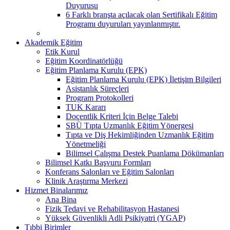
Duyurusu
6 Farklı branşta açılacak olan Sertifikalı Eğitim
Programı duyuruları yayınlanmıştır.
Akademik Eğitim
Etik Kurul
Eğitim Koordinatörlüğü
Eğitim Planlama Kurulu (EPK)
Eğitim Planlama Kurulu (EPK) İletişim Bilgileri
Asistanlık Süreçleri
Program Protokolleri
TUK Kararı
Doçentlik Kriteri İçin Belge Talebi
SBÜ Tıpta Uzmanlık Eğitim Yönergesi
Tıpta ve Diş Hekimliğinden Uzmanlık Eğitim
Yönetmeliği
Bilimsel Çalışma Destek Puanlama Dökümanları
Bilimsel Katkı Başvuru Formları
Konferans Salonları ve Eğitim Salonları
Klinik Araştırma Merkezi
Hizmet Binalarımız
Ana Bina
Fizik Tedavi ve Rehabilitasyon Hastanesi
Yüksek Güvenlikli Adli Psikiyatri (YGAP)
Tıbbi Birimler