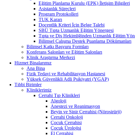
Eğitim Planlama Kurulu (EPK) İletişim Bilgileri
Asistanlık Süreçleri
Program Protokolleri
TUK Kararı
Doçentlik Kriteri İçin Belge Talebi
SBÜ Tıpta Uzmanlık Eğitim Yönergesi
Tıpta ve Diş Hekimliğinden Uzmanlık Eğitim Yön
Bilimsel Çalışma Destek Puanlama Dökümanları
Bilimsel Katkı Başvuru Formları
Konferans Salonları ve Eğitim Salonları
Klinik Araştırma Merkezi
Hizmet Binalarımız
Ana Bina
Fizik Tedavi ve Rehabilitasyon Hastanesi
Yüksek Güvenlikli Adli Psikiyatri (YGAP)
Tıbbi Birimler
Kliniklerimiz
Cerrahi Tıp Klinikleri
Algoloji
Anestezi ve Reanimasyon
Beyin ve Sinir Cerrahisi (Nöroşirürji)
Cerrahi Onkoloji
Çocuk Cerrahisi
Çocuk Ürolojisi
El Cerrahisi