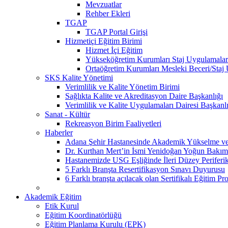
Mevzuatlar
Rehber Ekleri
TGAP
TGAP Portal Girişi
Hizmetiçi Eğitim Birimi
Hizmet İçi Eğitim
Yükseköğretim Kurumları Staj Uygulamalar
Ortaöğretim Kurumları Mesleki Beceri/Staj
SKS Kalite Yönetimi
Verimlilik ve Kalite Yönetim Birimi
Sağlıkta Kalite ve Akreditasyon Daire Başkanlığı
Verimlilik ve Kalite Uygulamaları Dairesi Başkanl
Sanat - Kültür
Rekreasyon Birim Faaliyetleri
Haberler
Adana Şehir Hastanesinde Akademik Yükselme ve 
Dr. Kurthan Mert’in İsmi Yenidoğan Yoğun Bakım 
Hastanemizde USG Eşliğinde İleri Düzey Periferik
5 Farklı Branşta Resertifikasyon Sınavı Duyurusu
6 Farklı branşta açılacak olan Sertifikalı Eğitim Pr
Akademik Eğitim
Etik Kurul
Eğitim Koordinatörlüğü
Eğitim Planlama Kurulu (EPK)