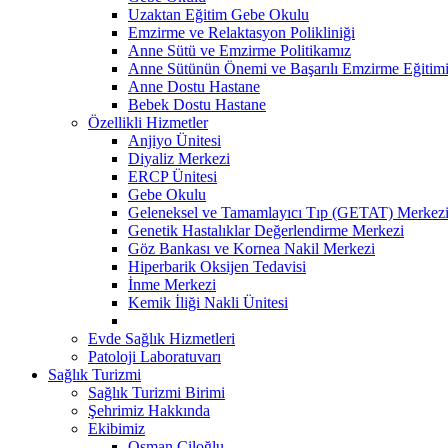
Uzaktan Eğitim Gebe Okulu
Emzirme ve Relaktasyon Polikliniği
Anne Sütü ve Emzirme Politikamız
Anne Sütünün Önemi ve Başarılı Emzirme Eğitim
Anne Dostu Hastane
Bebek Dostu Hastane
Özellikli Hizmetler
Anjiyo Ünitesi
Diyaliz Merkezi
ERCP Ünitesi
Gebe Okulu
Geleneksel ve Tamamlayıcı Tıp (GETAT) Merkez
Genetik Hastalıklar Değerlendirme Merkezi
Göz Bankası ve Kornea Nakil Merkezi
Hiperbarik Oksijen Tedavisi
İnme Merkezi
Kemik İliği Nakli Ünitesi
Evde Sağlık Hizmetleri
Patoloji Laboratuvarı
Sağlık Turizmi
Sağlık Turizmi Birimi
Şehrimiz Hakkında
Ekibimiz
Osman Çiloğlu