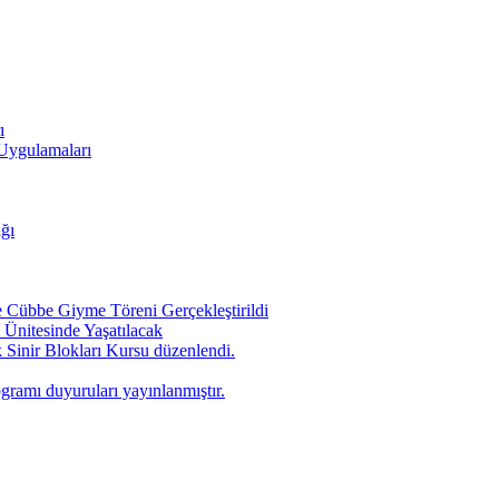
ı
 Uygulamaları
ığı
Cübbe Giyme Töreni Gerçekleştirildi
Ünitesinde Yaşatılacak
 Sinir Blokları Kursu düzenlendi.
ogramı duyuruları yayınlanmıştır.