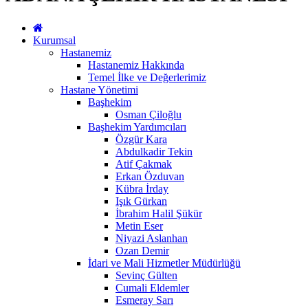
Kurumsal
Hastanemiz
Hastanemiz Hakkında
Temel İlke ve Değerlerimiz
Hastane Yönetimi
Başhekim
Osman Çiloğlu
Başhekim Yardımcıları
Özgür Kara
Abdulkadir Tekin
Atif Çakmak
Erkan Özduvan
Kübra İrday
Işık Gürkan
İbrahim Halil Şükür
Metin Eser
Niyazi Aslanhan
Ozan Demir
İdari ve Mali Hizmetler Müdürlüğü
Sevinç Gülten
Cumali Eldemler
Esmeray Sarı