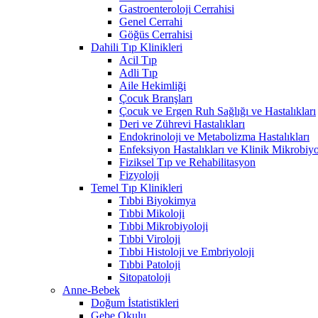
Gastroenteroloji Cerrahisi
Genel Cerrahi
Göğüs Cerrahisi
Dahili Tıp Klinikleri
Acil Tıp
Adli Tıp
Aile Hekimliği
Çocuk Branşları
Çocuk ve Ergen Ruh Sağlığı ve Hastalıkları
Deri ve Zührevi Hastalıkları
Endokrinoloji ve Metabolizma Hastalıkları
Enfeksiyon Hastalıkları ve Klinik Mikrobiyo
Fiziksel Tıp ve Rehabilitasyon
Fizyoloji
Temel Tıp Klinikleri
Tıbbi Biyokimya
Tıbbi Mikoloji
Tıbbi Mikrobiyoloji
Tıbbi Viroloji
Tıbbi Histoloji ve Embriyoloji
Tıbbi Patoloji
Sitopatoloji
Anne-Bebek
Doğum İstatistikleri
Gebe Okulu