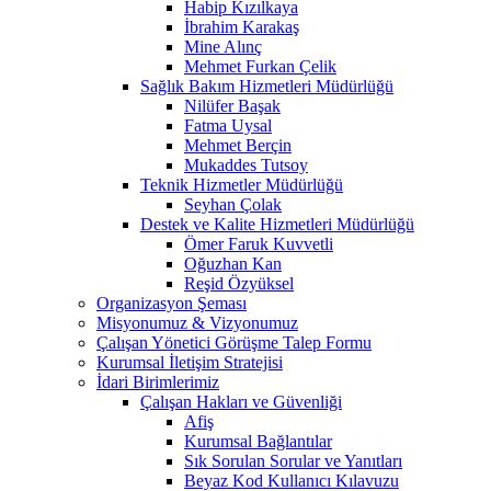
Habip Kızılkaya
İbrahim Karakaş
Mine Alınç
Mehmet Furkan Çelik
Sağlık Bakım Hizmetleri Müdürlüğü
Nilüfer Başak
Fatma Uysal
Mehmet Berçin
Mukaddes Tutsoy
Teknik Hizmetler Müdürlüğü
Seyhan Çolak
Destek ve Kalite Hizmetleri Müdürlüğü
Ömer Faruk Kuvvetli
Oğuzhan Kan
Reşid Özyüksel
Organizasyon Şeması
Misyonumuz & Vizyonumuz
Çalışan Yönetici Görüşme Talep Formu
Kurumsal İletişim Stratejisi
İdari Birimlerimiz
Çalışan Hakları ve Güvenliği
Afiş
Kurumsal Bağlantılar
Sık Sorulan Sorular ve Yanıtları
Beyaz Kod Kullanıcı Kılavuzu