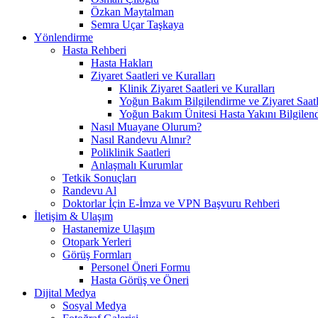
Özkan Maytalman
Semra Uçar Taşkaya
Yönlendirme
Hasta Rehberi
Hasta Hakları
Ziyaret Saatleri ve Kuralları
Klinik Ziyaret Saatleri ve Kuralları
Yoğun Bakım Bilgilendirme ve Ziyaret Saatl
Yoğun Bakım Ünitesi Hasta Yakını Bilgilend
Nasıl Muayane Olurum?
Nasıl Randevu Alınır?
Poliklinik Saatleri
Anlaşmalı Kurumlar
Tetkik Sonuçları
Randevu Al
Doktorlar İçin E-İmza ve VPN Başvuru Rehberi
İletişim & Ulaşım
Hastanemize Ulaşım
Otopark Yerleri
Görüş Formları
Personel Öneri Formu
Hasta Görüş ve Öneri
Dijital Medya
Sosyal Medya