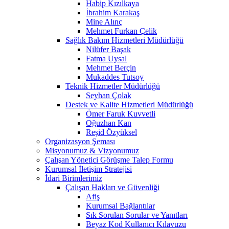
Habip Kızılkaya
İbrahim Karakaş
Mine Alınç
Mehmet Furkan Çelik
Sağlık Bakım Hizmetleri Müdürlüğü
Nilüfer Başak
Fatma Uysal
Mehmet Berçin
Mukaddes Tutsoy
Teknik Hizmetler Müdürlüğü
Seyhan Çolak
Destek ve Kalite Hizmetleri Müdürlüğü
Ömer Faruk Kuvvetli
Oğuzhan Kan
Reşid Özyüksel
Organizasyon Şeması
Misyonumuz & Vizyonumuz
Çalışan Yönetici Görüşme Talep Formu
Kurumsal İletişim Stratejisi
İdari Birimlerimiz
Çalışan Hakları ve Güvenliği
Afiş
Kurumsal Bağlantılar
Sık Sorulan Sorular ve Yanıtları
Beyaz Kod Kullanıcı Kılavuzu