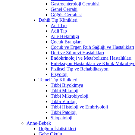
Gastroenteroloji Cerrahisi
Genel Cerrahi
Göğüs Cerrahisi
Dahili Tıp Klinikleri
Acil Tıp
Adli Tıp
Aile Hekimliği
Çocuk Branşları
Çocuk ve Ergen Ruh Sağlığı ve Hastalıkları
Deri ve Zührevi Hastalıkları
Endokrinoloji ve Metabolizma Hastalıkları
Enfeksiyon Hastalıkları ve Klinik Mikrobiyo
Fiziksel Tıp ve Rehabilitasyon
Fizyoloji
Temel Tıp Klinikleri
Tıbbi Biyokimya
Tıbbi Mikoloji
Tıbbi Mikrobiyoloji
Tıbbi Viroloji
Tıbbi Histoloji ve Embriyoloji
Tıbbi Patoloji
Sitopatoloji
Anne-Bebek
Doğum İstatistikleri
Gebe Okulu