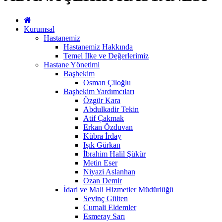
Kurumsal
Hastanemiz
Hastanemiz Hakkında
Temel İlke ve Değerlerimiz
Hastane Yönetimi
Başhekim
Osman Çiloğlu
Başhekim Yardımcıları
Özgür Kara
Abdulkadir Tekin
Atif Çakmak
Erkan Özduvan
Kübra İrday
Işık Gürkan
İbrahim Halil Şükür
Metin Eser
Niyazi Aslanhan
Ozan Demir
İdari ve Mali Hizmetler Müdürlüğü
Sevinç Gülten
Cumali Eldemler
Esmeray Sarı