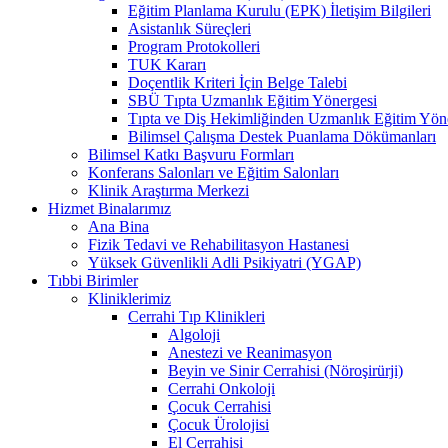
Eğitim Planlama Kurulu (EPK) İletişim Bilgileri
Asistanlık Süreçleri
Program Protokolleri
TUK Kararı
Doçentlik Kriteri İçin Belge Talebi
SBÜ Tıpta Uzmanlık Eğitim Yönergesi
Tıpta ve Diş Hekimliğinden Uzmanlık Eğitim Yön
Bilimsel Çalışma Destek Puanlama Dökümanları
Bilimsel Katkı Başvuru Formları
Konferans Salonları ve Eğitim Salonları
Klinik Araştırma Merkezi
Hizmet Binalarımız
Ana Bina
Fizik Tedavi ve Rehabilitasyon Hastanesi
Yüksek Güvenlikli Adli Psikiyatri (YGAP)
Tıbbi Birimler
Kliniklerimiz
Cerrahi Tıp Klinikleri
Algoloji
Anestezi ve Reanimasyon
Beyin ve Sinir Cerrahisi (Nöroşirürji)
Cerrahi Onkoloji
Çocuk Cerrahisi
Çocuk Ürolojisi
El Cerrahisi