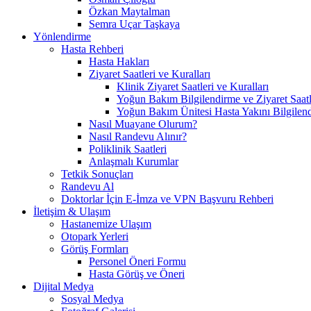
Özkan Maytalman
Semra Uçar Taşkaya
Yönlendirme
Hasta Rehberi
Hasta Hakları
Ziyaret Saatleri ve Kuralları
Klinik Ziyaret Saatleri ve Kuralları
Yoğun Bakım Bilgilendirme ve Ziyaret Saatl
Yoğun Bakım Ünitesi Hasta Yakını Bilgilend
Nasıl Muayane Olurum?
Nasıl Randevu Alınır?
Poliklinik Saatleri
Anlaşmalı Kurumlar
Tetkik Sonuçları
Randevu Al
Doktorlar İçin E-İmza ve VPN Başvuru Rehberi
İletişim & Ulaşım
Hastanemize Ulaşım
Otopark Yerleri
Görüş Formları
Personel Öneri Formu
Hasta Görüş ve Öneri
Dijital Medya
Sosyal Medya