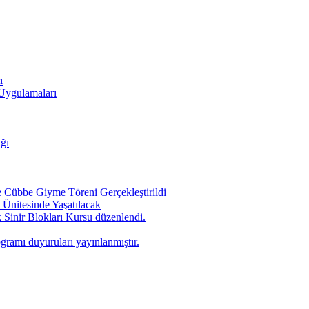
ı
 Uygulamaları
ığı
Cübbe Giyme Töreni Gerçekleştirildi
Ünitesinde Yaşatılacak
 Sinir Blokları Kursu düzenlendi.
ogramı duyuruları yayınlanmıştır.