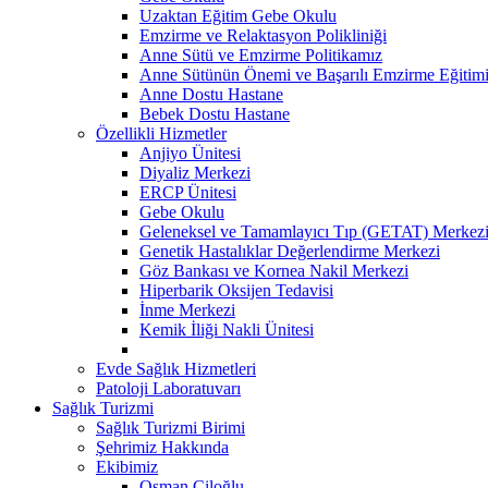
Uzaktan Eğitim Gebe Okulu
Emzirme ve Relaktasyon Polikliniği
Anne Sütü ve Emzirme Politikamız
Anne Sütünün Önemi ve Başarılı Emzirme Eğitim
Anne Dostu Hastane
Bebek Dostu Hastane
Özellikli Hizmetler
Anjiyo Ünitesi
Diyaliz Merkezi
ERCP Ünitesi
Gebe Okulu
Geleneksel ve Tamamlayıcı Tıp (GETAT) Merkez
Genetik Hastalıklar Değerlendirme Merkezi
Göz Bankası ve Kornea Nakil Merkezi
Hiperbarik Oksijen Tedavisi
İnme Merkezi
Kemik İliği Nakli Ünitesi
Evde Sağlık Hizmetleri
Patoloji Laboratuvarı
Sağlık Turizmi
Sağlık Turizmi Birimi
Şehrimiz Hakkında
Ekibimiz
Osman Çiloğlu