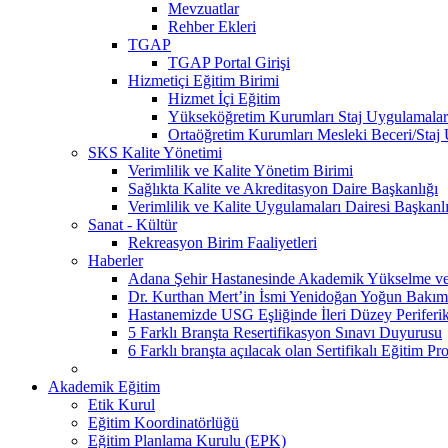
Mevzuatlar
Rehber Ekleri
TGAP
TGAP Portal Girişi
Hizmetiçi Eğitim Birimi
Hizmet İçi Eğitim
Yükseköğretim Kurumları Staj Uygulamalar
Ortaöğretim Kurumları Mesleki Beceri/Staj
SKS Kalite Yönetimi
Verimlilik ve Kalite Yönetim Birimi
Sağlıkta Kalite ve Akreditasyon Daire Başkanlığı
Verimlilik ve Kalite Uygulamaları Dairesi Başkanl
Sanat - Kültür
Rekreasyon Birim Faaliyetleri
Haberler
Adana Şehir Hastanesinde Akademik Yükselme ve 
Dr. Kurthan Mert’in İsmi Yenidoğan Yoğun Bakım 
Hastanemizde USG Eşliğinde İleri Düzey Periferik
5 Farklı Branşta Resertifikasyon Sınavı Duyurusu
6 Farklı branşta açılacak olan Sertifikalı Eğitim Pr
Akademik Eğitim
Etik Kurul
Eğitim Koordinatörlüğü
Eğitim Planlama Kurulu (EPK)