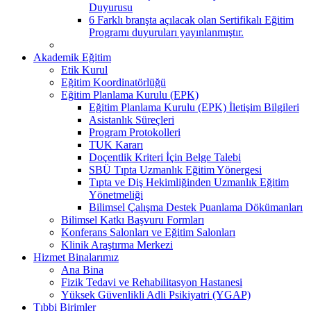
Duyurusu
6 Farklı branşta açılacak olan Sertifikalı Eğitim
Programı duyuruları yayınlanmıştır.
Akademik Eğitim
Etik Kurul
Eğitim Koordinatörlüğü
Eğitim Planlama Kurulu (EPK)
Eğitim Planlama Kurulu (EPK) İletişim Bilgileri
Asistanlık Süreçleri
Program Protokolleri
TUK Kararı
Doçentlik Kriteri İçin Belge Talebi
SBÜ Tıpta Uzmanlık Eğitim Yönergesi
Tıpta ve Diş Hekimliğinden Uzmanlık Eğitim
Yönetmeliği
Bilimsel Çalışma Destek Puanlama Dökümanları
Bilimsel Katkı Başvuru Formları
Konferans Salonları ve Eğitim Salonları
Klinik Araştırma Merkezi
Hizmet Binalarımız
Ana Bina
Fizik Tedavi ve Rehabilitasyon Hastanesi
Yüksek Güvenlikli Adli Psikiyatri (YGAP)
Tıbbi Birimler