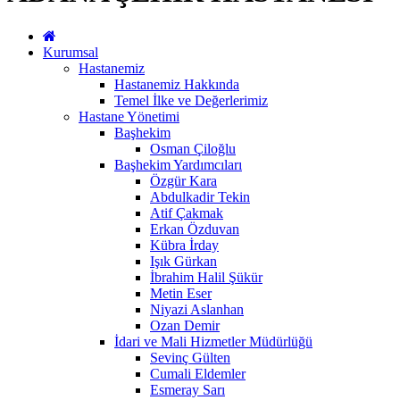
Kurumsal
Hastanemiz
Hastanemiz Hakkında
Temel İlke ve Değerlerimiz
Hastane Yönetimi
Başhekim
Osman Çiloğlu
Başhekim Yardımcıları
Özgür Kara
Abdulkadir Tekin
Atif Çakmak
Erkan Özduvan
Kübra İrday
Işık Gürkan
İbrahim Halil Şükür
Metin Eser
Niyazi Aslanhan
Ozan Demir
İdari ve Mali Hizmetler Müdürlüğü
Sevinç Gülten
Cumali Eldemler
Esmeray Sarı