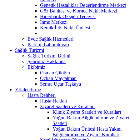
Genetik Hastalıklar Değerlendirme Merkezi
Göz Bankası ve Kornea Nakil Merkezi
Hiperbarik Oksijen Tedavisi
İnme Merkezi
Kemik İliği Nakli Ünitesi
Evde Sağlık Hizmetleri
Patoloji Laboratuvarı
Sağlık Turizmi
Sağlık Turizmi Birimi
Şehrimiz Hakkında
Ekibimiz
Osman Çiloğlu
Özkan Maytalman
Semra Uçar Taşkaya
Yönlendirme
Hasta Rehberi
Hasta Hakları
Ziyaret Saatleri ve Kuralları
Klinik Ziyaret Saatleri ve Kuralları
Yoğun Bakım Bilgilendirme ve Ziyaret
Saatleri
Yoğun Bakım Ünitesi Hasta Yakını
Bilgilendirme ve Ziyaret Kuralları