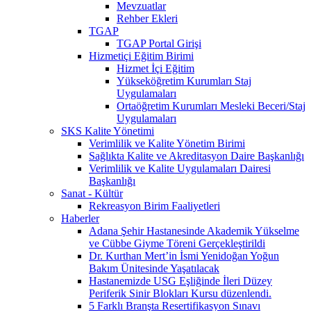
Mevzuatlar
Rehber Ekleri
TGAP
TGAP Portal Girişi
Hizmetiçi Eğitim Birimi
Hizmet İçi Eğitim
Yükseköğretim Kurumları Staj
Uygulamaları
Ortaöğretim Kurumları Mesleki Beceri/Staj
Uygulamaları
SKS Kalite Yönetimi
Verimlilik ve Kalite Yönetim Birimi
Sağlıkta Kalite ve Akreditasyon Daire Başkanlığı
Verimlilik ve Kalite Uygulamaları Dairesi
Başkanlığı
Sanat - Kültür
Rekreasyon Birim Faaliyetleri
Haberler
Adana Şehir Hastanesinde Akademik Yükselme
ve Cübbe Giyme Töreni Gerçekleştirildi
Dr. Kurthan Mert’in İsmi Yenidoğan Yoğun
Bakım Ünitesinde Yaşatılacak
Hastanemizde USG Eşliğinde İleri Düzey
Periferik Sinir Blokları Kursu düzenlendi.
5 Farklı Branşta Resertifikasyon Sınavı