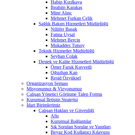
Habip Kızılkaya
İbrahim Karakaş
Mine Alınç
Mehmet Furkan Çelik
Sağlık Bakım Hizmetleri Müdürlüğü
Nilüfer Başak
Fatma Uysal
Mehmet Berçin
Mukaddes Tutsoy
Teknik Hizmetler Müdürlüğü
Seyhan Çolak
Destek ve Kalite Hizmetleri Müdürlüğü
Ömer Faruk Kuvvetli
Oğuzhan Kan
Reşid Özyüksel
Organizasyon Şeması
Misyonumuz & Vizyonumuz
Çalışan Yönetici Görüşme Talep Formu
Kurumsal İletişim Stratejisi
İdari Birimlerimiz
Çalışan Hakları ve Güvenliği
Afiş
Kurumsal Bağlantılar
Sık Sorulan Sorular ve Yanıtları
Beyaz Kod Kullanıcı Kılavuzu