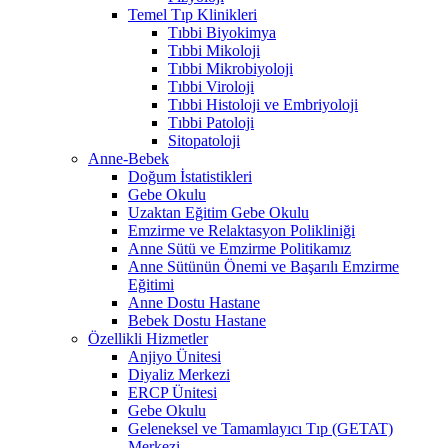
Temel Tıp Klinikleri
Tıbbi Biyokimya
Tıbbi Mikoloji
Tıbbi Mikrobiyoloji
Tıbbi Viroloji
Tıbbi Histoloji ve Embriyoloji
Tıbbi Patoloji
Sitopatoloji
Anne-Bebek
Doğum İstatistikleri
Gebe Okulu
Uzaktan Eğitim Gebe Okulu
Emzirme ve Relaktasyon Polikliniği
Anne Sütü ve Emzirme Politikamız
Anne Sütünün Önemi ve Başarılı Emzirme
Eğitimi
Anne Dostu Hastane
Bebek Dostu Hastane
Özellikli Hizmetler
Anjiyo Ünitesi
Diyaliz Merkezi
ERCP Ünitesi
Gebe Okulu
Geleneksel ve Tamamlayıcı Tıp (GETAT)
Merkezi