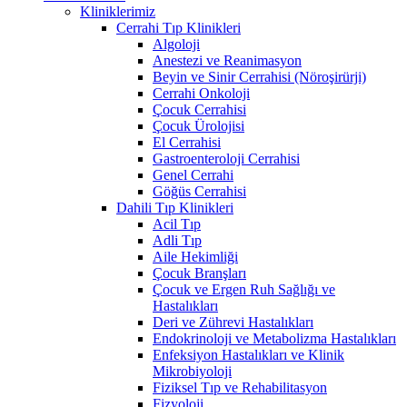
Kliniklerimiz
Cerrahi Tıp Klinikleri
Algoloji
Anestezi ve Reanimasyon
Beyin ve Sinir Cerrahisi (Nöroşirürji)
Cerrahi Onkoloji
Çocuk Cerrahisi
Çocuk Ürolojisi
El Cerrahisi
Gastroenteroloji Cerrahisi
Genel Cerrahi
Göğüs Cerrahisi
Dahili Tıp Klinikleri
Acil Tıp
Adli Tıp
Aile Hekimliği
Çocuk Branşları
Çocuk ve Ergen Ruh Sağlığı ve
Hastalıkları
Deri ve Zührevi Hastalıkları
Endokrinoloji ve Metabolizma Hastalıkları
Enfeksiyon Hastalıkları ve Klinik
Mikrobiyoloji
Fiziksel Tıp ve Rehabilitasyon
Fizyoloji