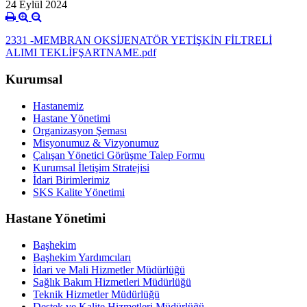
24 Eylül 2024
2331 -MEMBRAN OKSİJENATÖR YETİŞKİN FİLTRELİ
ALIMI TEKLİFŞARTNAME.pdf
Kurumsal
Hastanemiz
Hastane Yönetimi
Organizasyon Şeması
Misyonumuz & Vizyonumuz
Çalışan Yönetici Görüşme Talep Formu
Kurumsal İletişim Stratejisi
İdari Birimlerimiz
SKS Kalite Yönetimi
Hastane Yönetimi
Başhekim
Başhekim Yardımcıları
İdari ve Mali Hizmetler Müdürlüğü
Sağlık Bakım Hizmetleri Müdürlüğü
Teknik Hizmetler Müdürlüğü
Destek ve Kalite Hizmetleri Müdürlüğü