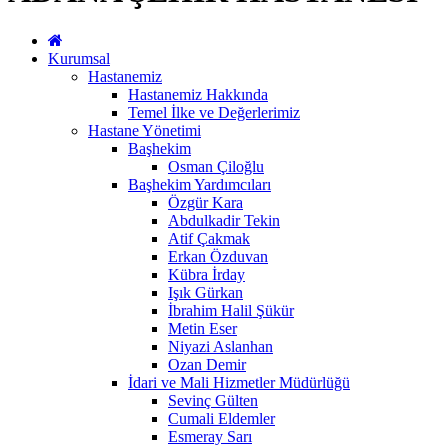
Kurumsal
Hastanemiz
Hastanemiz Hakkında
Temel İlke ve Değerlerimiz
Hastane Yönetimi
Başhekim
Osman Çiloğlu
Başhekim Yardımcıları
Özgür Kara
Abdulkadir Tekin
Atif Çakmak
Erkan Özduvan
Kübra İrday
Işık Gürkan
İbrahim Halil Şükür
Metin Eser
Niyazi Aslanhan
Ozan Demir
İdari ve Mali Hizmetler Müdürlüğü
Sevinç Gülten
Cumali Eldemler
Esmeray Sarı