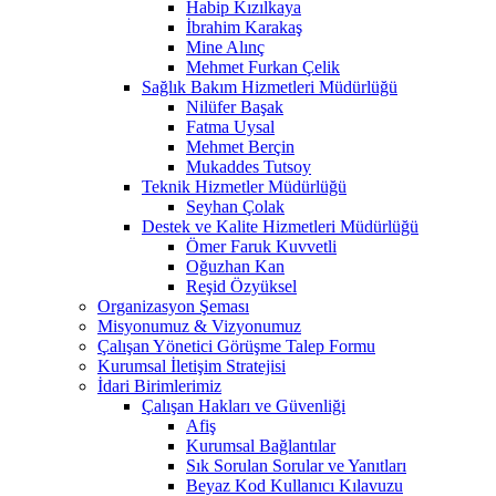
Habip Kızılkaya
İbrahim Karakaş
Mine Alınç
Mehmet Furkan Çelik
Sağlık Bakım Hizmetleri Müdürlüğü
Nilüfer Başak
Fatma Uysal
Mehmet Berçin
Mukaddes Tutsoy
Teknik Hizmetler Müdürlüğü
Seyhan Çolak
Destek ve Kalite Hizmetleri Müdürlüğü
Ömer Faruk Kuvvetli
Oğuzhan Kan
Reşid Özyüksel
Organizasyon Şeması
Misyonumuz & Vizyonumuz
Çalışan Yönetici Görüşme Talep Formu
Kurumsal İletişim Stratejisi
İdari Birimlerimiz
Çalışan Hakları ve Güvenliği
Afiş
Kurumsal Bağlantılar
Sık Sorulan Sorular ve Yanıtları
Beyaz Kod Kullanıcı Kılavuzu