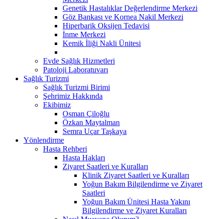
Genetik Hastalıklar Değerlendirme Merkezi
Göz Bankası ve Kornea Nakil Merkezi
Hiperbarik Oksijen Tedavisi
İnme Merkezi
Kemik İliği Nakli Ünitesi
Evde Sağlık Hizmetleri
Patoloji Laboratuvarı
Sağlık Turizmi
Sağlık Turizmi Birimi
Şehrimiz Hakkında
Ekibimiz
Osman Çiloğlu
Özkan Maytalman
Semra Uçar Taşkaya
Yönlendirme
Hasta Rehberi
Hasta Hakları
Ziyaret Saatleri ve Kuralları
Klinik Ziyaret Saatleri ve Kuralları
Yoğun Bakım Bilgilendirme ve Ziyaret
Saatleri
Yoğun Bakım Ünitesi Hasta Yakını
Bilgilendirme ve Ziyaret Kuralları