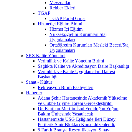
Mevzuatlar
Rehber Ekleri
TGAP
TGAP Portal Girişi
Hizmetiçi Eğitim Birimi
Hizmet İçi Eğitim
Yükseköğretim Kurumları Staj
Uygulamaları
Ortaöğretim Kurumları Mesleki Beceri/Staj
Uygulamaları
SKS Kalite Yönetimi
Verimlilik ve Kalite Yönetim Birimi
Sağlıkta Kalite ve Akreditasyon Daire Başkanlığı
Verimlilik ve Kalite Uygulamaları Dairesi
Başkanlığı
Sanat - Kültür
Rekreasyon Birim Faaliyetleri
Haberler
Adana Şehir Hastanesinde Akademik Yükselme
ve Cübbe Giyme Töreni Gerçekleştirildi
Dr. Kurthan Mert’in İsmi Yenidoğan Yoğun
Bakım Ünitesinde Yaşatılacak
Hastanemizde USG Eşliğinde İleri Düzey
Periferik Sinir Blokları Kursu düzenlendi.
5 Farklı Branşta Resertifikasyon Sınavı