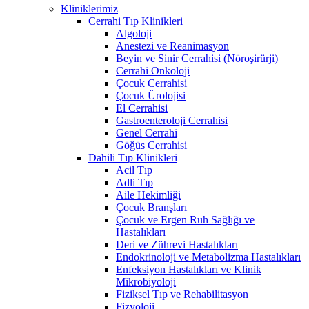
Kliniklerimiz
Cerrahi Tıp Klinikleri
Algoloji
Anestezi ve Reanimasyon
Beyin ve Sinir Cerrahisi (Nöroşirürji)
Cerrahi Onkoloji
Çocuk Cerrahisi
Çocuk Ürolojisi
El Cerrahisi
Gastroenteroloji Cerrahisi
Genel Cerrahi
Göğüs Cerrahisi
Dahili Tıp Klinikleri
Acil Tıp
Adli Tıp
Aile Hekimliği
Çocuk Branşları
Çocuk ve Ergen Ruh Sağlığı ve
Hastalıkları
Deri ve Zührevi Hastalıkları
Endokrinoloji ve Metabolizma Hastalıkları
Enfeksiyon Hastalıkları ve Klinik
Mikrobiyoloji
Fiziksel Tıp ve Rehabilitasyon
Fizyoloji