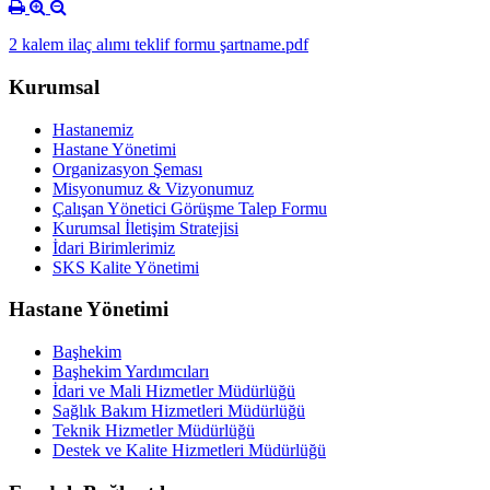
2 kalem ilaç alımı teklif formu şartname.pdf
Kurumsal
Hastanemiz
Hastane Yönetimi
Organizasyon Şeması
Misyonumuz & Vizyonumuz
Çalışan Yönetici Görüşme Talep Formu
Kurumsal İletişim Stratejisi
İdari Birimlerimiz
SKS Kalite Yönetimi
Hastane Yönetimi
Başhekim
Başhekim Yardımcıları
İdari ve Mali Hizmetler Müdürlüğü
Sağlık Bakım Hizmetleri Müdürlüğü
Teknik Hizmetler Müdürlüğü
Destek ve Kalite Hizmetleri Müdürlüğü