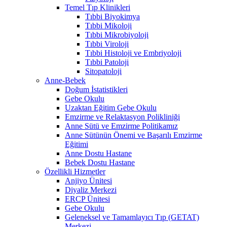
Temel Tıp Klinikleri
Tıbbi Biyokimya
Tıbbi Mikoloji
Tıbbi Mikrobiyoloji
Tıbbi Viroloji
Tıbbi Histoloji ve Embriyoloji
Tıbbi Patoloji
Sitopatoloji
Anne-Bebek
Doğum İstatistikleri
Gebe Okulu
Uzaktan Eğitim Gebe Okulu
Emzirme ve Relaktasyon Polikliniği
Anne Sütü ve Emzirme Politikamız
Anne Sütünün Önemi ve Başarılı Emzirme
Eğitimi
Anne Dostu Hastane
Bebek Dostu Hastane
Özellikli Hizmetler
Anjiyo Ünitesi
Diyaliz Merkezi
ERCP Ünitesi
Gebe Okulu
Geleneksel ve Tamamlayıcı Tıp (GETAT)
Merkezi