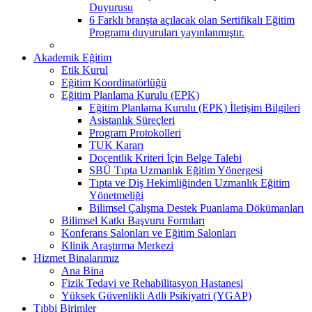
Duyurusu
6 Farklı branşta açılacak olan Sertifikalı Eğitim
Programı duyuruları yayınlanmıştır.
Akademik Eğitim
Etik Kurul
Eğitim Koordinatörlüğü
Eğitim Planlama Kurulu (EPK)
Eğitim Planlama Kurulu (EPK) İletişim Bilgileri
Asistanlık Süreçleri
Program Protokolleri
TUK Kararı
Doçentlik Kriteri İçin Belge Talebi
SBÜ Tıpta Uzmanlık Eğitim Yönergesi
Tıpta ve Diş Hekimliğinden Uzmanlık Eğitim
Yönetmeliği
Bilimsel Çalışma Destek Puanlama Dökümanları
Bilimsel Katkı Başvuru Formları
Konferans Salonları ve Eğitim Salonları
Klinik Araştırma Merkezi
Hizmet Binalarımız
Ana Bina
Fizik Tedavi ve Rehabilitasyon Hastanesi
Yüksek Güvenlikli Adli Psikiyatri (YGAP)
Tıbbi Birimler