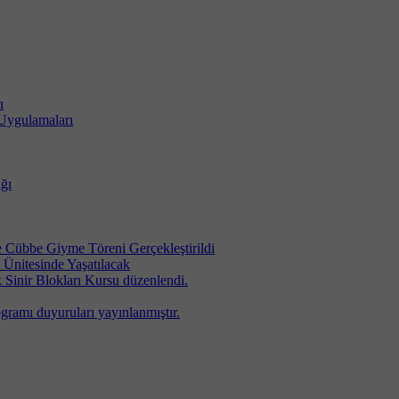
ı
 Uygulamaları
ığı
Cübbe Giyme Töreni Gerçekleştirildi
Ünitesinde Yaşatılacak
 Sinir Blokları Kursu düzenlendi.
ogramı duyuruları yayınlanmıştır.