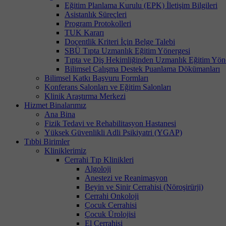
Eğitim Planlama Kurulu (EPK) İletişim Bilgileri
Asistanlık Süreçleri
Program Protokolleri
TUK Kararı
Doçentlik Kriteri İçin Belge Talebi
SBÜ Tıpta Uzmanlık Eğitim Yönergesi
Tıpta ve Diş Hekimliğinden Uzmanlık Eğitim Yön
Bilimsel Çalışma Destek Puanlama Dökümanları
Bilimsel Katkı Başvuru Formları
Konferans Salonları ve Eğitim Salonları
Klinik Araştırma Merkezi
Hizmet Binalarımız
Ana Bina
Fizik Tedavi ve Rehabilitasyon Hastanesi
Yüksek Güvenlikli Adli Psikiyatri (YGAP)
Tıbbi Birimler
Kliniklerimiz
Cerrahi Tıp Klinikleri
Algoloji
Anestezi ve Reanimasyon
Beyin ve Sinir Cerrahisi (Nöroşirürji)
Cerrahi Onkoloji
Çocuk Cerrahisi
Çocuk Ürolojisi
El Cerrahisi