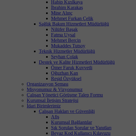
Habip Kızılkaya
İbrahim Karakaş
Mine Alınç
Mehmet Furkan Çelik
Sağlık Bakım Hizmetleri Müdürlüğü
Nilüfer Başak
Fatma Uysal
Mehmet Berçin
Mukaddes Tutsoy
Teknik Hizmetler Müdürlüğü
Seyhan Çolak
Destek ve Kalite Hizmetleri Müdürlüğü
Ömer Faruk Kuvvetli
Oğuzhan Kan
Reşid Özyüksel
Organizasyon Şeması
Misyonumuz & Vizyonumuz
Çalışan Yönetici Görüşme Talep Formu
Kurumsal İletişim Stratejisi
İdari Birimlerimiz
Çalışan Hakları ve Güvenliği
Afiş
Kurumsal Bağlantılar
Sık Sorulan Sorular ve Yanıtları
Beyaz Kod Kullanıcı Kılavuzu