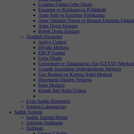
Uzaktan Eğitim Gebe Okulu
Emzirme ve Relaktasyon Polikliniği
Anne Sütü ve Emzirme Politikamız
Anne Sütünün Önemi ve Başarılı Emzirme Eğitim
Anne Dostu Hastane
Bebek Dostu Hastane
Özellikli Hizmetler
Anjiyo Ünitesi
Diyaliz Merkezi
ERCP Ünitesi
Gebe Okulu
Geleneksel ve Tamamlayıcı Tıp (GETAT) Merkez
Genetik Hastalıklar Değerlendirme Merkezi
Göz Bankası ve Kornea Nakil Merkezi
Hiperbarik Oksijen Tedavisi
İnme Merkezi
Kemik İliği Nakli Ünitesi
Evde Sağlık Hizmetleri
Patoloji Laboratuvarı
Sağlık Turizmi
Sağlık Turizmi Birimi
Şehrimiz Hakkında
Ekibimiz
Osman Çiloğlu