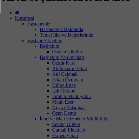
Kurumsal
Hastanemiz
Hastanemiz Hakkında
Temel İlke ve Değerlerimiz
Hastane Yönetimi
Başhekim
Osman Çiloğlu
Başhekim Yardımcıları
Özgür Kara
Abdulkadir Tekin
Atif Çakmak
Erkan Özduvan
Kübra İrday
Işık Gürkan
İbrahim Halil Şükür
Metin Eser
Niyazi Aslanhan
Ozan Demir
İdari ve Mali Hizmetler Müdürlüğü
Sevinç Gülten
Cumali Eldemler
Esmeray Sarı