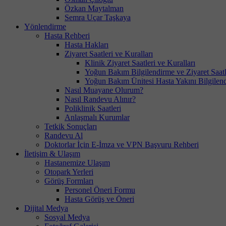
Özkan Maytalman
Semra Uçar Taşkaya
Yönlendirme
Hasta Rehberi
Hasta Hakları
Ziyaret Saatleri ve Kuralları
Klinik Ziyaret Saatleri ve Kuralları
Yoğun Bakım Bilgilendirme ve Ziyaret Saatl
Yoğun Bakım Ünitesi Hasta Yakını Bilgilend
Nasıl Muayane Olurum?
Nasıl Randevu Alınır?
Poliklinik Saatleri
Anlaşmalı Kurumlar
Tetkik Sonuçları
Randevu Al
Doktorlar İçin E-İmza ve VPN Başvuru Rehberi
İletişim & Ulaşım
Hastanemize Ulaşım
Otopark Yerleri
Görüş Formları
Personel Öneri Formu
Hasta Görüş ve Öneri
Dijital Medya
Sosyal Medya