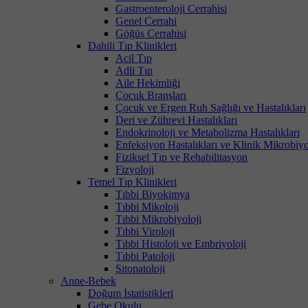
Gastroenteroloji Cerrahisi
Genel Cerrahi
Göğüs Cerrahisi
Dahili Tıp Klinikleri
Acil Tıp
Adli Tıp
Aile Hekimliği
Çocuk Branşları
Çocuk ve Ergen Ruh Sağlığı ve Hastalıkları
Deri ve Zührevi Hastalıkları
Endokrinoloji ve Metabolizma Hastalıkları
Enfeksiyon Hastalıkları ve Klinik Mikrobiyo
Fiziksel Tıp ve Rehabilitasyon
Fizyoloji
Temel Tıp Klinikleri
Tıbbi Biyokimya
Tıbbi Mikoloji
Tıbbi Mikrobiyoloji
Tıbbi Viroloji
Tıbbi Histoloji ve Embriyoloji
Tıbbi Patoloji
Sitopatoloji
Anne-Bebek
Doğum İstatistikleri
Gebe Okulu