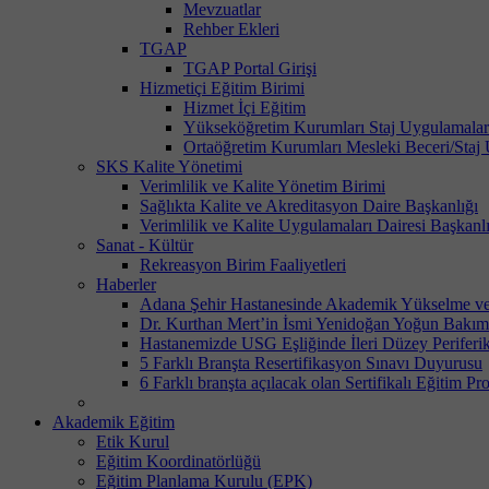
Mevzuatlar
Rehber Ekleri
TGAP
TGAP Portal Girişi
Hizmetiçi Eğitim Birimi
Hizmet İçi Eğitim
Yükseköğretim Kurumları Staj Uygulamalar
Ortaöğretim Kurumları Mesleki Beceri/Staj
SKS Kalite Yönetimi
Verimlilik ve Kalite Yönetim Birimi
Sağlıkta Kalite ve Akreditasyon Daire Başkanlığı
Verimlilik ve Kalite Uygulamaları Dairesi Başkanl
Sanat - Kültür
Rekreasyon Birim Faaliyetleri
Haberler
Adana Şehir Hastanesinde Akademik Yükselme ve 
Dr. Kurthan Mert’in İsmi Yenidoğan Yoğun Bakım 
Hastanemizde USG Eşliğinde İleri Düzey Periferik
5 Farklı Branşta Resertifikasyon Sınavı Duyurusu
6 Farklı branşta açılacak olan Sertifikalı Eğitim Pr
Akademik Eğitim
Etik Kurul
Eğitim Koordinatörlüğü
Eğitim Planlama Kurulu (EPK)