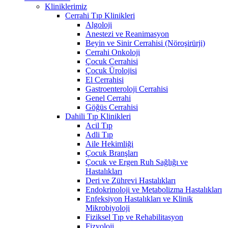
Kliniklerimiz
Cerrahi Tıp Klinikleri
Algoloji
Anestezi ve Reanimasyon
Beyin ve Sinir Cerrahisi (Nöroşirürji)
Cerrahi Onkoloji
Çocuk Cerrahisi
Çocuk Ürolojisi
El Cerrahisi
Gastroenteroloji Cerrahisi
Genel Cerrahi
Göğüs Cerrahisi
Dahili Tıp Klinikleri
Acil Tıp
Adli Tıp
Aile Hekimliği
Çocuk Branşları
Çocuk ve Ergen Ruh Sağlığı ve
Hastalıkları
Deri ve Zührevi Hastalıkları
Endokrinoloji ve Metabolizma Hastalıkları
Enfeksiyon Hastalıkları ve Klinik
Mikrobiyoloji
Fiziksel Tıp ve Rehabilitasyon
Fizyoloji