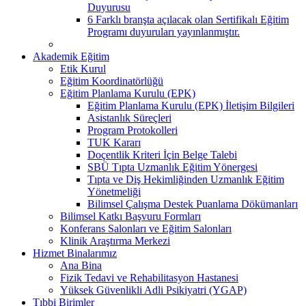
Duyurusu
6 Farklı branşta açılacak olan Sertifikalı Eğitim
Programı duyuruları yayınlanmıştır.
Akademik Eğitim
Etik Kurul
Eğitim Koordinatörlüğü
Eğitim Planlama Kurulu (EPK)
Eğitim Planlama Kurulu (EPK) İletişim Bilgileri
Asistanlık Süreçleri
Program Protokolleri
TUK Kararı
Doçentlik Kriteri İçin Belge Talebi
SBÜ Tıpta Uzmanlık Eğitim Yönergesi
Tıpta ve Diş Hekimliğinden Uzmanlık Eğitim
Yönetmeliği
Bilimsel Çalışma Destek Puanlama Dökümanları
Bilimsel Katkı Başvuru Formları
Konferans Salonları ve Eğitim Salonları
Klinik Araştırma Merkezi
Hizmet Binalarımız
Ana Bina
Fizik Tedavi ve Rehabilitasyon Hastanesi
Yüksek Güvenlikli Adli Psikiyatri (YGAP)
Tıbbi Birimler