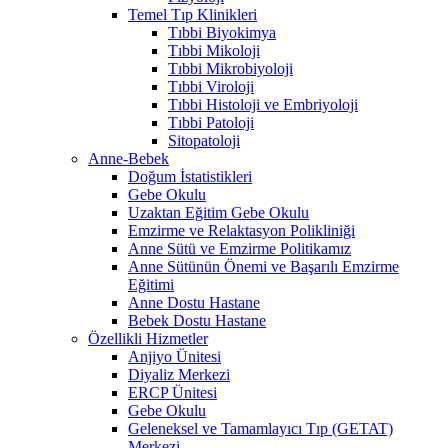
Temel Tıp Klinikleri
Tıbbi Biyokimya
Tıbbi Mikoloji
Tıbbi Mikrobiyoloji
Tıbbi Viroloji
Tıbbi Histoloji ve Embriyoloji
Tıbbi Patoloji
Sitopatoloji
Anne-Bebek
Doğum İstatistikleri
Gebe Okulu
Uzaktan Eğitim Gebe Okulu
Emzirme ve Relaktasyon Polikliniği
Anne Sütü ve Emzirme Politikamız
Anne Sütünün Önemi ve Başarılı Emzirme
Eğitimi
Anne Dostu Hastane
Bebek Dostu Hastane
Özellikli Hizmetler
Anjiyo Ünitesi
Diyaliz Merkezi
ERCP Ünitesi
Gebe Okulu
Geleneksel ve Tamamlayıcı Tıp (GETAT)
Merkezi