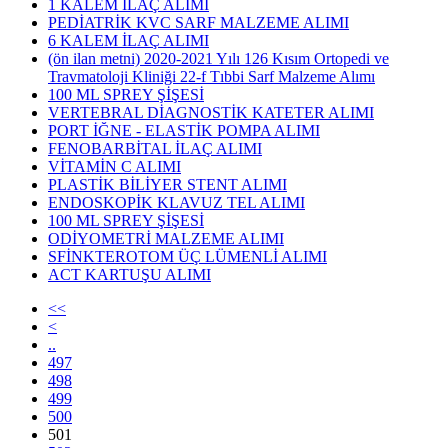
1 KALEM İLAÇ ALIMI
PEDİATRİK KVC SARF MALZEME ALIMI
6 KALEM İLAÇ ALIMI
(ön ilan metni) 2020-2021 Yılı 126 Kısım Ortopedi ve
Travmatoloji Kliniği 22-f Tıbbi Sarf Malzeme Alımı
100 ML SPREY ŞİŞESİ
VERTEBRAL DİAGNOSTİK KATETER ALIMI
PORT İĞNE - ELASTİK POMPA ALIMI
FENOBARBİTAL İLAÇ ALIMI
VİTAMİN C ALIMI
PLASTİK BİLİYER STENT ALIMI
ENDOSKOPİK KLAVUZ TEL ALIMI
100 ML SPREY ŞİŞESİ
ODİYOMETRİ MALZEME ALIMI
SFİNKTEROTOM ÜÇ LÜMENLİ ALIMI
ACT KARTUŞU ALIMI
<<
<
..
497
498
499
500
501