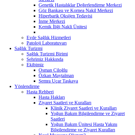
Genetik Hastalıklar Değerlendirme Merkezi
Göz Bankası ve Kornea Nakil Merkezi
Hiperbarik Oksijen Tedavisi
İnme Merkezi
Kemik İliği Nakli Ünitesi
Evde Sağlık Hizmetleri
Patoloji Laboratuvarı
Sağlık Turizmi
Sağlık Turizmi Birimi
Şehrimiz Hakkında
Ekibimiz
Osman Çiloğlu
Özkan Maytalman
Semra Uçar Taşkaya
Yönlendirme
Hasta Rehberi
Hasta Hakları
Ziyaret Saatleri ve Kuralları
Klinik Ziyaret Saatleri ve Kuralları
Yoğun Bakım Bilgilendirme ve Ziyaret
Saatleri
Yoğun Bakım Ünitesi Hasta Yakını
Bilgilendirme ve Ziyaret Kuralları