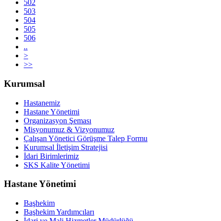
502
503
504
505
506
..
>
>>
Kurumsal
Hastanemiz
Hastane Yönetimi
Organizasyon Şeması
Misyonumuz & Vizyonumuz
Çalışan Yönetici Görüşme Talep Formu
Kurumsal İletişim Stratejisi
İdari Birimlerimiz
SKS Kalite Yönetimi
Hastane Yönetimi
Başhekim
Başhekim Yardımcıları
İdari ve Mali Hizmetler Müdürlüğü