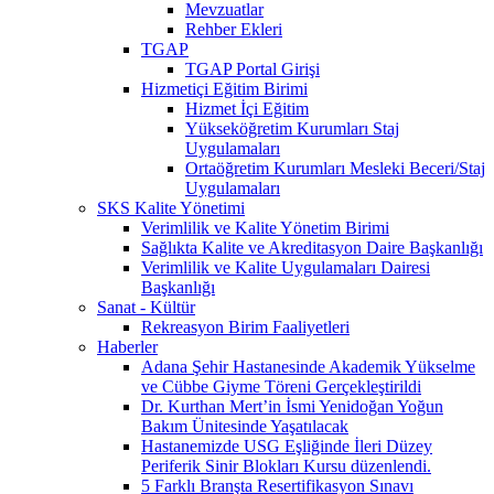
Mevzuatlar
Rehber Ekleri
TGAP
TGAP Portal Girişi
Hizmetiçi Eğitim Birimi
Hizmet İçi Eğitim
Yükseköğretim Kurumları Staj
Uygulamaları
Ortaöğretim Kurumları Mesleki Beceri/Staj
Uygulamaları
SKS Kalite Yönetimi
Verimlilik ve Kalite Yönetim Birimi
Sağlıkta Kalite ve Akreditasyon Daire Başkanlığı
Verimlilik ve Kalite Uygulamaları Dairesi
Başkanlığı
Sanat - Kültür
Rekreasyon Birim Faaliyetleri
Haberler
Adana Şehir Hastanesinde Akademik Yükselme
ve Cübbe Giyme Töreni Gerçekleştirildi
Dr. Kurthan Mert’in İsmi Yenidoğan Yoğun
Bakım Ünitesinde Yaşatılacak
Hastanemizde USG Eşliğinde İleri Düzey
Periferik Sinir Blokları Kursu düzenlendi.
5 Farklı Branşta Resertifikasyon Sınavı