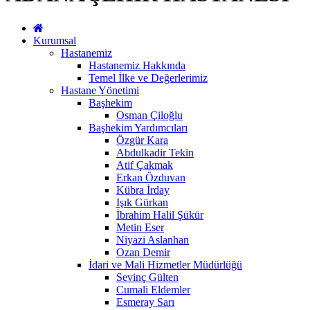
Kurumsal
Hastanemiz
Hastanemiz Hakkında
Temel İlke ve Değerlerimiz
Hastane Yönetimi
Başhekim
Osman Çiloğlu
Başhekim Yardımcıları
Özgür Kara
Abdulkadir Tekin
Atif Çakmak
Erkan Özduvan
Kübra İrday
Işık Gürkan
İbrahim Halil Şükür
Metin Eser
Niyazi Aslanhan
Ozan Demir
İdari ve Mali Hizmetler Müdürlüğü
Sevinç Gülten
Cumali Eldemler
Esmeray Sarı