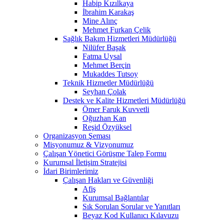
Habip Kızılkaya
İbrahim Karakaş
Mine Alınç
Mehmet Furkan Çelik
Sağlık Bakım Hizmetleri Müdürlüğü
Nilüfer Başak
Fatma Uysal
Mehmet Berçin
Mukaddes Tutsoy
Teknik Hizmetler Müdürlüğü
Seyhan Çolak
Destek ve Kalite Hizmetleri Müdürlüğü
Ömer Faruk Kuvvetli
Oğuzhan Kan
Reşid Özyüksel
Organizasyon Şeması
Misyonumuz & Vizyonumuz
Çalışan Yönetici Görüşme Talep Formu
Kurumsal İletişim Stratejisi
İdari Birimlerimiz
Çalışan Hakları ve Güvenliği
Afiş
Kurumsal Bağlantılar
Sık Sorulan Sorular ve Yanıtları
Beyaz Kod Kullanıcı Kılavuzu