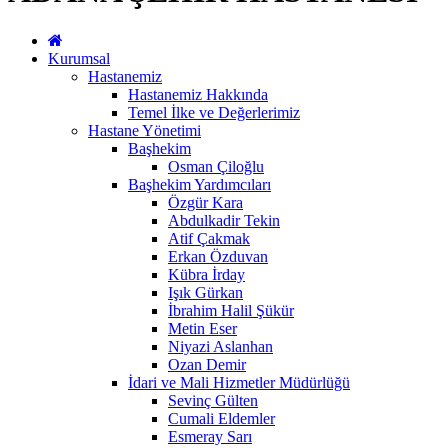
Kurumsal
Hastanemiz
Hastanemiz Hakkında
Temel İlke ve Değerlerimiz
Hastane Yönetimi
Başhekim
Osman Çiloğlu
Başhekim Yardımcıları
Özgür Kara
Abdulkadir Tekin
Atif Çakmak
Erkan Özduvan
Kübra İrday
Işık Gürkan
İbrahim Halil Şükür
Metin Eser
Niyazi Aslanhan
Ozan Demir
İdari ve Mali Hizmetler Müdürlüğü
Sevinç Gülten
Cumali Eldemler
Esmeray Sarı