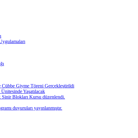
ı
 Uygulamaları
ığı
Cübbe Giyme Töreni Gerçekleştirildi
Ünitesinde Yaşatılacak
 Sinir Blokları Kursu düzenlendi.
ogramı duyuruları yayınlanmıştır.