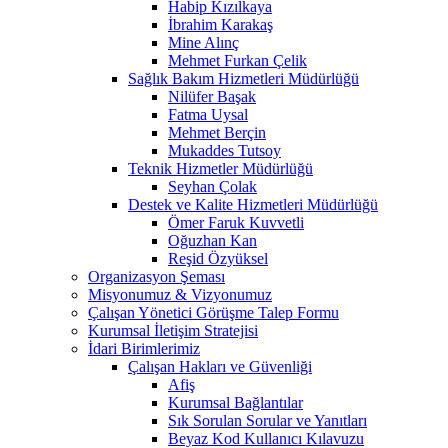
Habip Kızılkaya
İbrahim Karakaş
Mine Alınç
Mehmet Furkan Çelik
Sağlık Bakım Hizmetleri Müdürlüğü
Nilüfer Başak
Fatma Uysal
Mehmet Berçin
Mukaddes Tutsoy
Teknik Hizmetler Müdürlüğü
Seyhan Çolak
Destek ve Kalite Hizmetleri Müdürlüğü
Ömer Faruk Kuvvetli
Oğuzhan Kan
Reşid Özyüksel
Organizasyon Şeması
Misyonumuz & Vizyonumuz
Çalışan Yönetici Görüşme Talep Formu
Kurumsal İletişim Stratejisi
İdari Birimlerimiz
Çalışan Hakları ve Güvenliği
Afiş
Kurumsal Bağlantılar
Sık Sorulan Sorular ve Yanıtları
Beyaz Kod Kullanıcı Kılavuzu