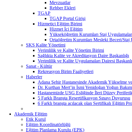
Mevzuatlar
Rehber Ekleri
TGAP
TGAP Portal Girişi
Hizmetiçi Eğitim Birimi
Hizmet İçi Eğitim
Yükseköğretim Kurumları Staj Uygulamalar
Ortaöğretim Kurumları Mesleki Beceri/Staj
SKS Kalite Yönetimi
Verimlilik ve Kalite Yönetim Birimi
Sağlıkta Kalite ve Akreditasyon Daire Başkanlığı
Verimlilik ve Kalite Uygulamaları Dairesi Başkanl
Sanat - Kültür
Rekreasyon Birim Faaliyetleri
Haberler
Adana Şehir Hastanesinde Akademik Yükselme ve 
Dr. Kurthan Mert’in İsmi Yenidoğan Yoğun Bakım 
Hastanemizde USG Eşliğinde İleri Düzey Periferik
5 Farklı Branşta Resertifikasyon Sınavı Duyurusu
6 Farklı branşta açılacak olan Sertifikalı Eğitim Pr
Akademik Eğitim
Etik Kurul
Eğitim Koordinatörlüğü
Eğitim Planlama Kurulu (EPK)