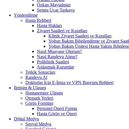
Özkan Maytalman
Semra Uçar Taşkaya
Yönlendirme
Hasta Rehberi
Hasta Hakları
Ziyaret Saatleri ve Kuralları
Klinik Ziyaret Saatleri ve Kuralları
Yoğun Bakım Bilgilendirme ve Ziyaret Saatl
Yoğun Bakım Ünitesi Hasta Yakını Bilgilend
Nasıl Muayane Olurum?
Nasıl Randevu Alınır?
Poliklinik Saatleri
Anlaşmalı Kurumlar
Tetkik Sonuçları
Randevu Al
Doktorlar İçin E-İmza ve VPN Başvuru Rehberi
İletişim & Ulaşım
Hastanemize Ulaşım
Otopark Yerleri
Görüş Formları
Personel Öneri Formu
Hasta Görüş ve Öneri
Dijital Medya
Sosyal Medya