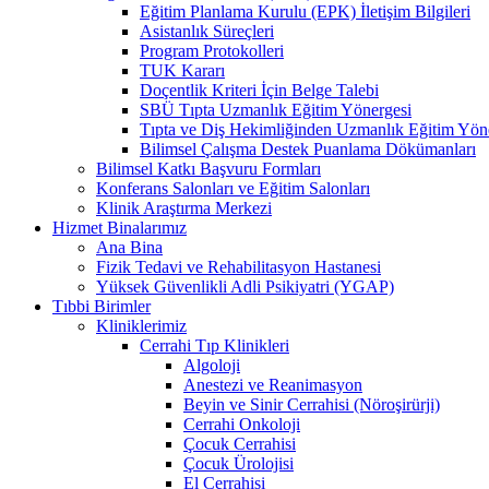
Eğitim Planlama Kurulu (EPK) İletişim Bilgileri
Asistanlık Süreçleri
Program Protokolleri
TUK Kararı
Doçentlik Kriteri İçin Belge Talebi
SBÜ Tıpta Uzmanlık Eğitim Yönergesi
Tıpta ve Diş Hekimliğinden Uzmanlık Eğitim Yön
Bilimsel Çalışma Destek Puanlama Dökümanları
Bilimsel Katkı Başvuru Formları
Konferans Salonları ve Eğitim Salonları
Klinik Araştırma Merkezi
Hizmet Binalarımız
Ana Bina
Fizik Tedavi ve Rehabilitasyon Hastanesi
Yüksek Güvenlikli Adli Psikiyatri (YGAP)
Tıbbi Birimler
Kliniklerimiz
Cerrahi Tıp Klinikleri
Algoloji
Anestezi ve Reanimasyon
Beyin ve Sinir Cerrahisi (Nöroşirürji)
Cerrahi Onkoloji
Çocuk Cerrahisi
Çocuk Ürolojisi
El Cerrahisi