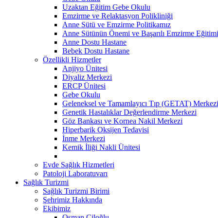
Uzaktan Eğitim Gebe Okulu
Emzirme ve Relaktasyon Polikliniği
Anne Sütü ve Emzirme Politikamız
Anne Sütünün Önemi ve Başarılı Emzirme Eğitim
Anne Dostu Hastane
Bebek Dostu Hastane
Özellikli Hizmetler
Anjiyo Ünitesi
Diyaliz Merkezi
ERCP Ünitesi
Gebe Okulu
Geleneksel ve Tamamlayıcı Tıp (GETAT) Merkez
Genetik Hastalıklar Değerlendirme Merkezi
Göz Bankası ve Kornea Nakil Merkezi
Hiperbarik Oksijen Tedavisi
İnme Merkezi
Kemik İliği Nakli Ünitesi
Evde Sağlık Hizmetleri
Patoloji Laboratuvarı
Sağlık Turizmi
Sağlık Turizmi Birimi
Şehrimiz Hakkında
Ekibimiz
Osman Çiloğlu