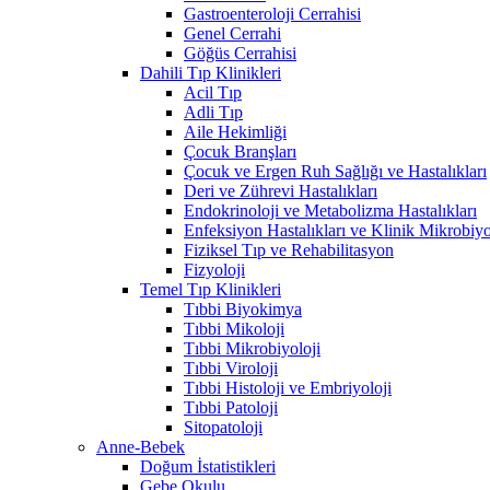
Gastroenteroloji Cerrahisi
Genel Cerrahi
Göğüs Cerrahisi
Dahili Tıp Klinikleri
Acil Tıp
Adli Tıp
Aile Hekimliği
Çocuk Branşları
Çocuk ve Ergen Ruh Sağlığı ve Hastalıkları
Deri ve Zührevi Hastalıkları
Endokrinoloji ve Metabolizma Hastalıkları
Enfeksiyon Hastalıkları ve Klinik Mikrobiyo
Fiziksel Tıp ve Rehabilitasyon
Fizyoloji
Temel Tıp Klinikleri
Tıbbi Biyokimya
Tıbbi Mikoloji
Tıbbi Mikrobiyoloji
Tıbbi Viroloji
Tıbbi Histoloji ve Embriyoloji
Tıbbi Patoloji
Sitopatoloji
Anne-Bebek
Doğum İstatistikleri
Gebe Okulu