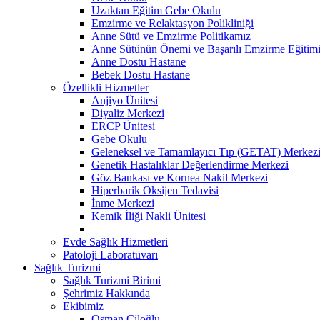
Uzaktan Eğitim Gebe Okulu
Emzirme ve Relaktasyon Polikliniği
Anne Sütü ve Emzirme Politikamız
Anne Sütünün Önemi ve Başarılı Emzirme Eğitim
Anne Dostu Hastane
Bebek Dostu Hastane
Özellikli Hizmetler
Anjiyo Ünitesi
Diyaliz Merkezi
ERCP Ünitesi
Gebe Okulu
Geleneksel ve Tamamlayıcı Tıp (GETAT) Merkez
Genetik Hastalıklar Değerlendirme Merkezi
Göz Bankası ve Kornea Nakil Merkezi
Hiperbarik Oksijen Tedavisi
İnme Merkezi
Kemik İliği Nakli Ünitesi
Evde Sağlık Hizmetleri
Patoloji Laboratuvarı
Sağlık Turizmi
Sağlık Turizmi Birimi
Şehrimiz Hakkında
Ekibimiz
Osman Çiloğlu