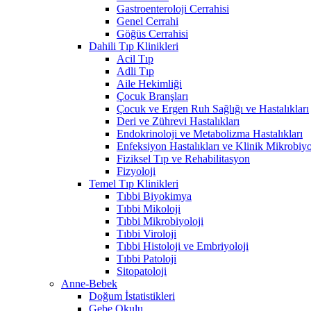
Gastroenteroloji Cerrahisi
Genel Cerrahi
Göğüs Cerrahisi
Dahili Tıp Klinikleri
Acil Tıp
Adli Tıp
Aile Hekimliği
Çocuk Branşları
Çocuk ve Ergen Ruh Sağlığı ve Hastalıkları
Deri ve Zührevi Hastalıkları
Endokrinoloji ve Metabolizma Hastalıkları
Enfeksiyon Hastalıkları ve Klinik Mikrobiyo
Fiziksel Tıp ve Rehabilitasyon
Fizyoloji
Temel Tıp Klinikleri
Tıbbi Biyokimya
Tıbbi Mikoloji
Tıbbi Mikrobiyoloji
Tıbbi Viroloji
Tıbbi Histoloji ve Embriyoloji
Tıbbi Patoloji
Sitopatoloji
Anne-Bebek
Doğum İstatistikleri
Gebe Okulu