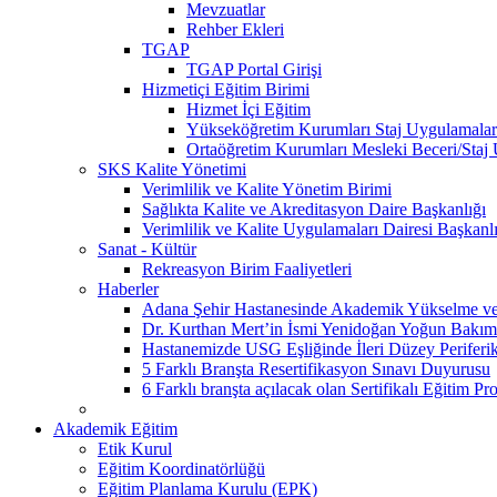
Mevzuatlar
Rehber Ekleri
TGAP
TGAP Portal Girişi
Hizmetiçi Eğitim Birimi
Hizmet İçi Eğitim
Yükseköğretim Kurumları Staj Uygulamalar
Ortaöğretim Kurumları Mesleki Beceri/Staj
SKS Kalite Yönetimi
Verimlilik ve Kalite Yönetim Birimi
Sağlıkta Kalite ve Akreditasyon Daire Başkanlığı
Verimlilik ve Kalite Uygulamaları Dairesi Başkanl
Sanat - Kültür
Rekreasyon Birim Faaliyetleri
Haberler
Adana Şehir Hastanesinde Akademik Yükselme ve 
Dr. Kurthan Mert’in İsmi Yenidoğan Yoğun Bakım 
Hastanemizde USG Eşliğinde İleri Düzey Periferik
5 Farklı Branşta Resertifikasyon Sınavı Duyurusu
6 Farklı branşta açılacak olan Sertifikalı Eğitim Pr
Akademik Eğitim
Etik Kurul
Eğitim Koordinatörlüğü
Eğitim Planlama Kurulu (EPK)