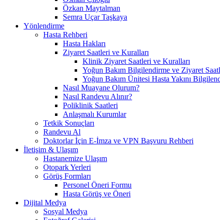
Özkan Maytalman
Semra Uçar Taşkaya
Yönlendirme
Hasta Rehberi
Hasta Hakları
Ziyaret Saatleri ve Kuralları
Klinik Ziyaret Saatleri ve Kuralları
Yoğun Bakım Bilgilendirme ve Ziyaret Saatl
Yoğun Bakım Ünitesi Hasta Yakını Bilgilend
Nasıl Muayane Olurum?
Nasıl Randevu Alınır?
Poliklinik Saatleri
Anlaşmalı Kurumlar
Tetkik Sonuçları
Randevu Al
Doktorlar İçin E-İmza ve VPN Başvuru Rehberi
İletişim & Ulaşım
Hastanemize Ulaşım
Otopark Yerleri
Görüş Formları
Personel Öneri Formu
Hasta Görüş ve Öneri
Dijital Medya
Sosyal Medya