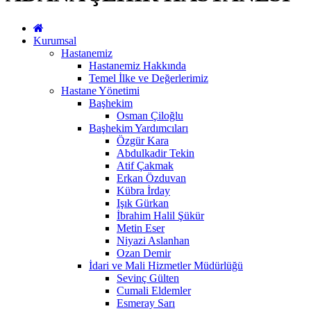
Kurumsal
Hastanemiz
Hastanemiz Hakkında
Temel İlke ve Değerlerimiz
Hastane Yönetimi
Başhekim
Osman Çiloğlu
Başhekim Yardımcıları
Özgür Kara
Abdulkadir Tekin
Atif Çakmak
Erkan Özduvan
Kübra İrday
Işık Gürkan
İbrahim Halil Şükür
Metin Eser
Niyazi Aslanhan
Ozan Demir
İdari ve Mali Hizmetler Müdürlüğü
Sevinç Gülten
Cumali Eldemler
Esmeray Sarı