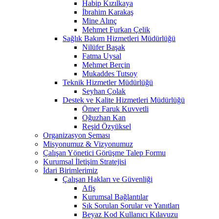
Habip Kızılkaya
İbrahim Karakaş
Mine Alınç
Mehmet Furkan Çelik
Sağlık Bakım Hizmetleri Müdürlüğü
Nilüfer Başak
Fatma Uysal
Mehmet Berçin
Mukaddes Tutsoy
Teknik Hizmetler Müdürlüğü
Seyhan Çolak
Destek ve Kalite Hizmetleri Müdürlüğü
Ömer Faruk Kuvvetli
Oğuzhan Kan
Reşid Özyüksel
Organizasyon Şeması
Misyonumuz & Vizyonumuz
Çalışan Yönetici Görüşme Talep Formu
Kurumsal İletişim Stratejisi
İdari Birimlerimiz
Çalışan Hakları ve Güvenliği
Afiş
Kurumsal Bağlantılar
Sık Sorulan Sorular ve Yanıtları
Beyaz Kod Kullanıcı Kılavuzu