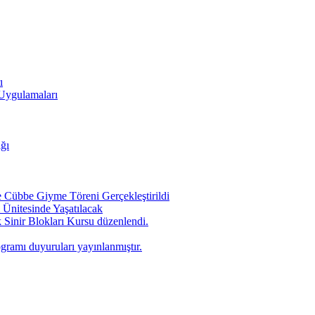
ı
 Uygulamaları
ığı
Cübbe Giyme Töreni Gerçekleştirildi
Ünitesinde Yaşatılacak
 Sinir Blokları Kursu düzenlendi.
ogramı duyuruları yayınlanmıştır.