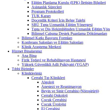
Eğitim Planlama Kurulu (EPK) İletişim Bilgileri
Asistanlık Süreçleri
Program Protokolleri
TUK Kararı
Doçentlik Kriteri İçin Belge Talebi
SBÜ Tıpta Uzmanlık Eğitim Yönergesi
Tıpta ve Diş Hekimliğinden Uzmanlık Eğitim Yön
Bilimsel Çalışma Destek Puanlama Dökümanları
Bilimsel Katkı Başvuru Formları
Konferans Salonları ve Eğitim Salonları
Klinik Araştırma Merkezi
Hizmet Binalarımız
Ana Bina
Fizik Tedavi ve Rehabilitasyon Hastanesi
Yüksek Güvenlikli Adli Psikiyatri (YGAP)
Tıbbi Birimler
Kliniklerimiz
Cerrahi Tıp Klinikleri
Algoloji
Anestezi ve Reanimasyon
Beyin ve Sinir Cerrahisi (Nöroşirürji)
Cerrahi Onkoloji
Çocuk Cerrahisi
Çocuk Ürolojisi
El Cerrahisi