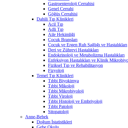
Gastroenteroloji Cerrahisi
Genel Cerrahi
Göğüs Cerrahisi
Dahili Tıp Klinikleri
Acil Tıp
Adli Tıp
Aile Hekimliği
Çocuk Branşları
Çocuk ve Ergen Ruh Sağlığı ve Hastalıkları
Deri ve Zührevi Hastalıkları
Endokrinoloji ve Metabolizma Hastalıkları
Enfeksiyon Hastalıkları ve Klinik Mikrobiyo
Fiziksel Tıp ve Rehabilitasyon
Fizyoloji
Temel Tıp Klinikleri
Tıbbi Biyokimya
Tıbbi Mikoloji
Tıbbi Mikrobiyoloji
Tıbbi Viroloji
Tıbbi Histoloji ve Embriyoloji
Tıbbi Patoloji
Sitopatoloji
Anne-Bebek
Doğum İstatistikleri
Gebe Okulu