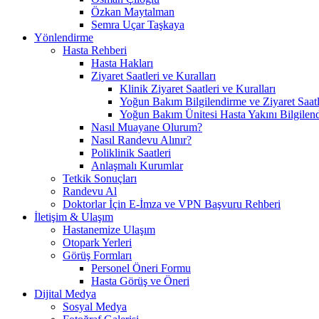
Özkan Maytalman
Semra Uçar Taşkaya
Yönlendirme
Hasta Rehberi
Hasta Hakları
Ziyaret Saatleri ve Kuralları
Klinik Ziyaret Saatleri ve Kuralları
Yoğun Bakım Bilgilendirme ve Ziyaret Saatl
Yoğun Bakım Ünitesi Hasta Yakını Bilgilend
Nasıl Muayane Olurum?
Nasıl Randevu Alınır?
Poliklinik Saatleri
Anlaşmalı Kurumlar
Tetkik Sonuçları
Randevu Al
Doktorlar İçin E-İmza ve VPN Başvuru Rehberi
İletişim & Ulaşım
Hastanemize Ulaşım
Otopark Yerleri
Görüş Formları
Personel Öneri Formu
Hasta Görüş ve Öneri
Dijital Medya
Sosyal Medya