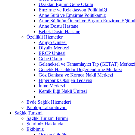
Uzaktan Eğitim Gebe Okulu
Emzirme ve Relaktasyon Polikliniği
Anne Sütü ve Emzirme Politikamız
Anne Sütünün Önemi ve Başarılı Emzirme Eğitim
Anne Dostu Hastane
Bebek Dostu Hastane
Özellikli Hizmetler
Anjiyo Ünitesi
Diyaliz Merkezi
ERCP Ünitesi
Gebe Okulu
Geleneksel ve Tamamlayıcı Tıp (GETAT) Merkez
Genetik Hastalıklar Değerlendirme Merkezi
Göz Bankası ve Kornea Nakil Merkezi
Hiperbarik Oksijen Tedavisi
İnme Merkezi
Kemik İliği Nakli Ünitesi
Evde Sağlık Hizmetleri
Patoloji Laboratuvarı
Sağlık Turizmi
Sağlık Turizmi Birimi
Şehrimiz Hakkında
Ekibimiz
Osman Çiloğlu