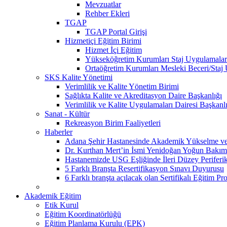
Mevzuatlar
Rehber Ekleri
TGAP
TGAP Portal Girişi
Hizmetiçi Eğitim Birimi
Hizmet İçi Eğitim
Yükseköğretim Kurumları Staj Uygulamalar
Ortaöğretim Kurumları Mesleki Beceri/Staj
SKS Kalite Yönetimi
Verimlilik ve Kalite Yönetim Birimi
Sağlıkta Kalite ve Akreditasyon Daire Başkanlığı
Verimlilik ve Kalite Uygulamaları Dairesi Başkanl
Sanat - Kültür
Rekreasyon Birim Faaliyetleri
Haberler
Adana Şehir Hastanesinde Akademik Yükselme ve 
Dr. Kurthan Mert’in İsmi Yenidoğan Yoğun Bakım 
Hastanemizde USG Eşliğinde İleri Düzey Periferik
5 Farklı Branşta Resertifikasyon Sınavı Duyurusu
6 Farklı branşta açılacak olan Sertifikalı Eğitim Pr
Akademik Eğitim
Etik Kurul
Eğitim Koordinatörlüğü
Eğitim Planlama Kurulu (EPK)