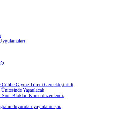
ı
 Uygulamaları
ığı
Cübbe Giyme Töreni Gerçekleştirildi
Ünitesinde Yaşatılacak
 Sinir Blokları Kursu düzenlendi.
ogramı duyuruları yayınlanmıştır.