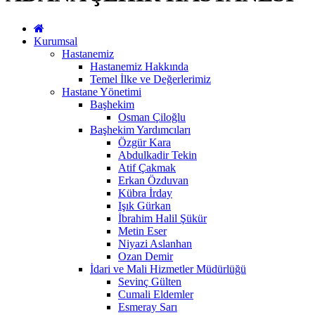
Kurumsal
Hastanemiz
Hastanemiz Hakkında
Temel İlke ve Değerlerimiz
Hastane Yönetimi
Başhekim
Osman Çiloğlu
Başhekim Yardımcıları
Özgür Kara
Abdulkadir Tekin
Atif Çakmak
Erkan Özduvan
Kübra İrday
Işık Gürkan
İbrahim Halil Şükür
Metin Eser
Niyazi Aslanhan
Ozan Demir
İdari ve Mali Hizmetler Müdürlüğü
Sevinç Gülten
Cumali Eldemler
Esmeray Sarı