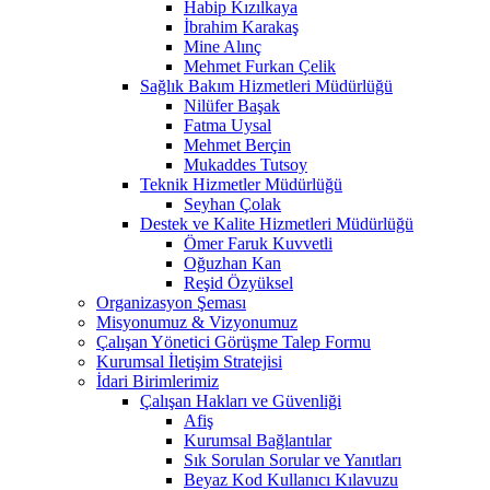
Habip Kızılkaya
İbrahim Karakaş
Mine Alınç
Mehmet Furkan Çelik
Sağlık Bakım Hizmetleri Müdürlüğü
Nilüfer Başak
Fatma Uysal
Mehmet Berçin
Mukaddes Tutsoy
Teknik Hizmetler Müdürlüğü
Seyhan Çolak
Destek ve Kalite Hizmetleri Müdürlüğü
Ömer Faruk Kuvvetli
Oğuzhan Kan
Reşid Özyüksel
Organizasyon Şeması
Misyonumuz & Vizyonumuz
Çalışan Yönetici Görüşme Talep Formu
Kurumsal İletişim Stratejisi
İdari Birimlerimiz
Çalışan Hakları ve Güvenliği
Afiş
Kurumsal Bağlantılar
Sık Sorulan Sorular ve Yanıtları
Beyaz Kod Kullanıcı Kılavuzu