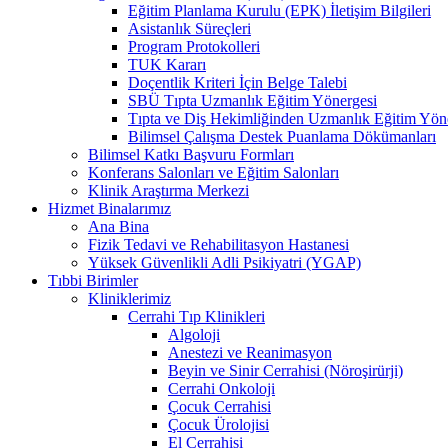
Eğitim Planlama Kurulu (EPK) İletişim Bilgileri
Asistanlık Süreçleri
Program Protokolleri
TUK Kararı
Doçentlik Kriteri İçin Belge Talebi
SBÜ Tıpta Uzmanlık Eğitim Yönergesi
Tıpta ve Diş Hekimliğinden Uzmanlık Eğitim Yön
Bilimsel Çalışma Destek Puanlama Dökümanları
Bilimsel Katkı Başvuru Formları
Konferans Salonları ve Eğitim Salonları
Klinik Araştırma Merkezi
Hizmet Binalarımız
Ana Bina
Fizik Tedavi ve Rehabilitasyon Hastanesi
Yüksek Güvenlikli Adli Psikiyatri (YGAP)
Tıbbi Birimler
Kliniklerimiz
Cerrahi Tıp Klinikleri
Algoloji
Anestezi ve Reanimasyon
Beyin ve Sinir Cerrahisi (Nöroşirürji)
Cerrahi Onkoloji
Çocuk Cerrahisi
Çocuk Ürolojisi
El Cerrahisi